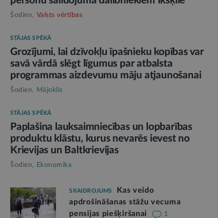
personu salidojuma dalībniekiem Ikšķilē
Šodien,
Valsts vērtības
STĀJAS SPĒKĀ
Grozījumi, lai dzīvokļu īpašnieku kopības var
savā vārdā slēgt līgumus par atbalsta
programmas aizdevumu māju atjaunošanai
Šodien,
Mājoklis
STĀJAS SPĒKĀ
Paplašina lauksaimniecības un lopbarības
produktu klāstu, kurus nevarēs ievest no
Krievijas un Baltkrievijas
Šodien,
Ekonomika
Kas veido
SKAIDROJUMS
apdrošināšanas stāžu vecuma
pensijas piešķiršanai
1