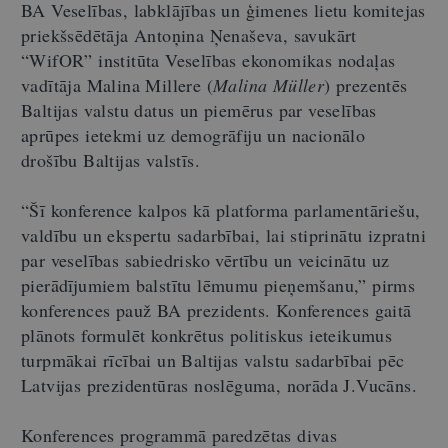
BA Veselības, labklājības un ģimenes lietu komitejas
priekšsēdētāja Antoņina Ņenaševa, savukārt
“WifOR” institūta Veselības ekonomikas nodaļas
vadītāja Malina Millere (
Malina Müller
) prezentēs
Baltijas valstu datus un piemērus par veselības
aprūpes ietekmi uz demogrāfiju un nacionālo
drošību Baltijas valstīs.
“Šī konference kalpos kā platforma parlamentāriešu,
valdību un ekspertu sadarbībai, lai stiprinātu izpratni
par veselības sabiedrisko vērtību un veicinātu uz
pierādījumiem balstītu lēmumu pieņemšanu,” pirms
konferences pauž BA prezidents. Konferences gaitā
plānots formulēt konkrētus politiskus ieteikumus
turpmākai rīcībai un Baltijas valstu sadarbībai pēc
Latvijas prezidentūras noslēguma, norāda J.Vucāns.
Konferences programmā paredzētas divas