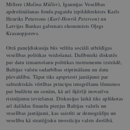
Millere (
Malina Müller
), Igaunijas Veselības
apdrošināšanas fonda pagaidu izpilddirektors Karls
Henriks Petersons (
Karl-Henrik Peterson
) un
Latvijas Bankas galvenais ekonomists Oļegs
Krasnopjorovs.
Otrā paneļdiskusija būs veltīta sociāli atbildīgas
veselības politikas veidošanai. Dalībnieki diskutēs
par datu izmantošanu politikas instrumentu izstrādē,
Baltijas valstu sadarbības stiprināšanu un datu
pārvaldību. Tāpat tiks apspriesti jautājumi par
sabiedriskās vērtības principu integrēšanu lēmumos
par budžetu un cenām, kā arī šķēršļi inovatīvu
risinājumu ieviešanai. Diskusijas laikā tiks aplūkotas
arī dažādas finanšu pieejas Baltijas valstīs un
veselības jautājumi, kas saistīti ar demogrāfiju un
veselību kā stratēģisku investīciju valsts drošībā.