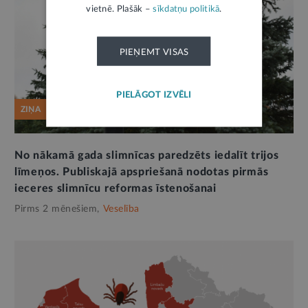
vietnē. Plašāk –
sīkdatņu politikā
.
PIEŅEMT VISAS
PIELĀGOT IZVĒLI
ZIŅA
No nākamā gada slimnīcas paredzēts iedalīt trijos
līmeņos. Publiskajā apspriešanā nodotas pirmās
ieceres slimnīcu reformas īstenošanai
Pirms 2 mēnešiem,
Veselība