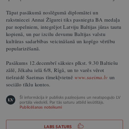
Tāpat pasākumā noslēgumā diplomātei un
rakstniecei Annai Žīgurei tiks pasniegta BA medaļa
par nopelniem, integrējot Latviju Baltijas jūras tautu
kopienā, un par izcilu devumu Baltijas valstu
kultūras sadarbības veicināšanā un kopīgo vērtību
popularizēšanā.
Pasākums 12.decembrī sāksies plkst. 9.30 Baltiešu
zālē, Jēkaba ielā 6/8, Rīgā, un to varēs vērot
tiešraidē Saeimas tīmekļvietnē
www.saeima.lv
un
sociālo tīklu kontos.
Šī informācija ir publisks paziņojums un neatspoguļo LV
portāla viedokli. Par tās saturu atbild iesūtītājs.
Publicēšanas noteikumi
LABS SATURS