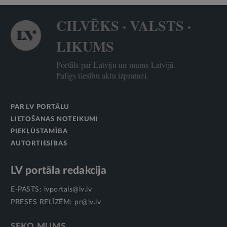
CILVĒKS · VALSTS ·
LIKUMS
Portāls par Latviju un mums Latvijā.
Palīgs tiesību aktu izpratnei.
PAR LV PORTĀLU
LIETOŠANAS NOTEIKUMI
PIEKĻŪSTAMĪBA
AUTORTIESĪBAS
LV portāla redakcija
E-PASTS:
lvportals@lv.lv
PRESES RELĪZĒM:
pr@lv.lv
SEKO MUMS