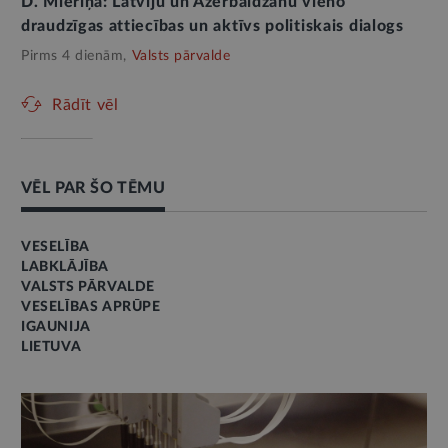
D. Mieriņa: Latviju un Azerbaidžānu vieno
draudzīgas attiecības un aktīvs politiskais dialogs
Pirms 4 dienām,
Valsts pārvalde
Rādīt vēl
VĒL PAR ŠO TĒMU
VESELĪBA
LABKLĀJĪBA
VALSTS PĀRVALDE
VESELĪBAS APRŪPE
IGAUNIJA
LIETUVA