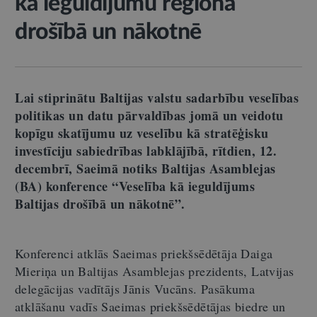
kā ieguldījumu reģiona
drošībā un nākotnē
Lai stiprinātu Baltijas valstu sadarbību veselības
politikas un datu pārvaldības jomā un veidotu
kopīgu skatījumu uz veselību kā stratēģisku
investīciju sabiedrības labklājībā, rītdien, 12.
decembrī, Saeimā notiks Baltijas Asamblejas
(BA) konference “Veselība kā ieguldījums
Baltijas drošībā un nākotnē”.
Konferenci atklās Saeimas priekšsēdētāja Daiga
Mieriņa un Baltijas Asamblejas prezidents, Latvijas
delegācijas vadītājs Jānis Vucāns. Pasākuma
atklāšanu vadīs Saeimas priekšsēdētājas biedre un