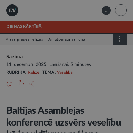
DIENASKĀRTĪBĀ
Visas preses relīzes
Amatpersonas runa
Atklātā vēstule
Relīze
Saeima
11. decembrī, 2025
Lasīšanai: 5 minūtes
RUBRIKA:
Relīze
TĒMA:
Veselība
Baltijas Asamblejas
konferencē uzsvērs veselību