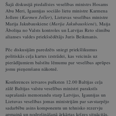
Šajā diskusijā piedalīsies veselības ministrs Hosams
Abu Meri, Igaunijas sociālo lietu ministre Karmena
Jollere (
Karmen Joller
), Lietuvas veselības ministre
Marija Jakubauskiene (
Marija Jakubauskienė
), Maija
Āboliņa no Valsts kontroles un Latvijas Reto slimību
alianses valdes priekšsēdētājs Juris Beikmanis.
Pēc diskusijām paredzēts sniegt priekšlikumus
politiskās ceļa kartes izstrādei, kas veicinās uz
pierādījumiem balstītu lēmumu par veselības aprūpes
jomu pieņemšanu nākotnē.
Konferences ietvaros pulksten 12.00 Baltijas ceļa
zālē Baltijas valstu veselības ministri parakstīs
saprašanās memorandu starp Latvijas, Igaunijas un
Lietuvas veselības jomas ministrijām par savstarpējo
sadarbību asins komponentu un tehnisko rezervju
apmaiņā un nodrošināšanā ārkārtas krīzes situācijās.