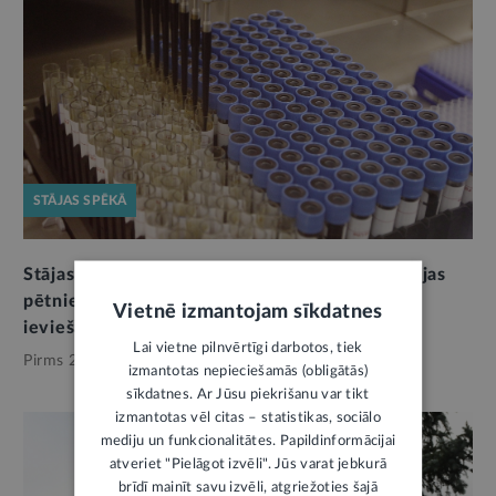
STĀJAS SPĒKĀ
Stājas spēkā Biobanku likums. Tas paver iespējas
pētniecības attīstībai un precīzijas medicīnas
Vietnē izmantojam sīkdatnes
ieviešanai
Lai vietne pilnvērtīgi darbotos, tiek
Pirms 2 mēnešiem,
Veselība
izmantotas nepieciešamās (obligātās)
sīkdatnes. Ar Jūsu piekrišanu var tikt
izmantotas vēl citas – statistikas, sociālo
mediju un funkcionalitātes. Papildinformācijai
atveriet "Pielāgot izvēli". Jūs varat jebkurā
brīdī mainīt savu izvēli, atgriežoties šajā