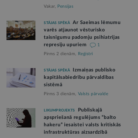
Vakar,
Pensijas
Ar Saeimas lēmumu
STĀJAS SPĒKĀ
varēs atjaunot vēsturisko
taisnīgumu padomju psihiatrijas
represiju upuriem
1
Pirms 2 dienām,
Reģistri
Izmaiņas publisko
STĀJAS SPĒKĀ
kapitālsabiedrību pārvaldības
sistēmā
Pirms 3 dienām,
Valsts pārvalde
Publiskajā
LIKUMPROJEKTS
apspriešanā regulējums “balto
hakeru” iesaistei valsts kritiskās
infrastruktūras aizsardzībā