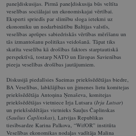
paneļdiskusijas. Pirmā paneļdiskusija būs veltīta
veselības sociālajai un ekonomiskajai vērtībai.
Eksperti spriedīs par slimību sloga ietekmi uz
ekonomiku un nodarbinātību Baltijas valstīs,
veselības aprūpes sabiedriskās vērtības mērīšanu un
tās izmantošanu politikas veidošanā. Tāpat tiks
skatīta veselība kā drošības faktors starptautiskā
perspektīvā, tostarp NATO un Eiropas Savienības
pieeja veselības drošības jautājumiem.
Diskusijā piedalīsies Saeimas priekšsēdētājas biedre,
BA Veselības, labklājības un ģimenes lietu komitejas
priekšsēdētāja Antoņina Ņenaševa, komitejas
priekšsēdētājas vietniece Irja Lutsara (
Irja Lutsar
)
un priekšsēdētājas vietnieks Sauļus Čaplinskas
(
Saulius Čaplinskas
), Latvijas Republikas
tiesībsardze Karina Palkova, “WifOR” institūta
Veselības ekonomikas nodaļas vadītāja Malina