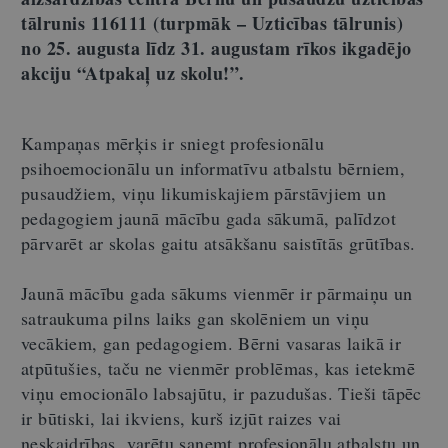
tālrunis 116111 (turpmāk
–
Uzticības tālrunis)
no
25. augusta līdz 31. augustam
rīkos ikgadējo
akciju
“Atpakaļ uz skolu!”
.
Kampaņas mērķis ir sniegt profesionālu
psihoemocionālu un informatīvu atbalstu bērniem,
pusaudžiem, viņu likumiskajiem pārstāvjiem un
pedagogiem jaunā mācību gada sākumā, palīdzot
pārvarēt ar skolas gaitu atsākšanu saistītās grūtības.
Jaunā mācību gada sākums vienmēr ir pārmaiņu un
satraukuma pilns laiks gan skolēniem un viņu
vecākiem, gan pedagogiem. Bērni vasaras laikā ir
atpūtušies, taču ne vienmēr problēmas, kas ietekmē
viņu emocionālo labsajūtu, ir pazudušas. Tieši tāpēc
ir būtiski, lai ikviens, kurš izjūt raizes vai
neskaidrības, varētu saņemt profesionālu atbalstu un