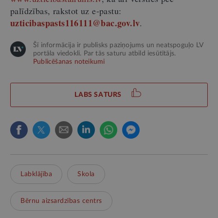
palīdzības, rakstot uz e-pastu:
uzticibaspasts116111@bac.gov.lv
.
Šī informācija ir publisks paziņojums un neatspoguļo LV
portāla viedokli. Par tās saturu atbild iesūtītājs.
Publicēšanas noteikumi
LABS SATURS
Labklājība
Skola
Bērnu aizsardzības centrs