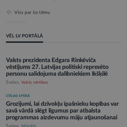
Viss par šo tēmu
VĒL LV PORTĀLĀ
AMATPERSONAS RUNA
Valsts prezidenta Edgara Rinkēviča
vēstījums 27. Latvijas politiski represēto
personu salidojuma dalībniekiem Ikšķilē
Šodien,
Valsts vērtības
STĀJAS SPĒKĀ
Grozījumi, lai dzīvokļu īpašnieku kopības var
savā vārdā slēgt līgumus par atbalsta
programmas aizdevumu māju atjaunošanai
Šodien,
Mājoklis