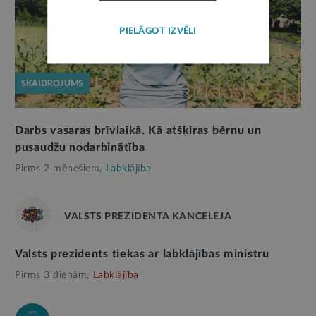
PIELĀGOT IZVĒLI
SKAIDROJUMS
Darbs vasaras brīvlaikā. Kā atšķiras bērnu un
pusaudžu nodarbinātība
Pirms 2 mēnešiem,
Labklājība
VALSTS PREZIDENTA KANCELEJA
Valsts prezidents tiekas ar labklājības ministru
Pirms 3 dienām,
Labklājība