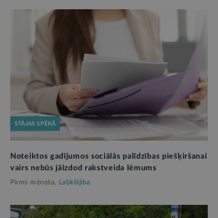
STĀJAS SPĒKĀ
Noteiktos gadījumos sociālās palīdzības piešķiršanai
vairs nebūs jāizdod rakstveida lēmums
Pirms mēneša,
Labklājība