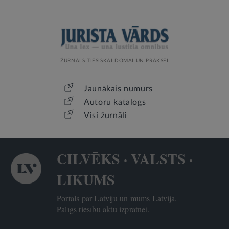
ŽURNĀLS TIESISKAI DOMAI UN PRAKSEI
Jaunākais numurs
Autoru katalogs
Visi žurnāli
CILVĒKS · VALSTS ·
LIKUMS
Portāls par Latviju un mums Latvijā.
Palīgs tiesību aktu izpratnei.