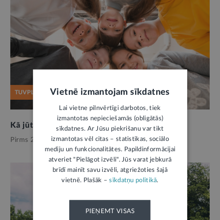
Vietnē izmantojam sīkdatnes
TUVPLĀNĀ
Lai vietne pilnvērtīgi darbotos, tiek
izmantotas nepieciešamās (obligātās)
Kā jūtas bērni Latvijā
sīkdatnes. Ar Jūsu piekrišanu var tikt
izmantotas vēl citas – statistikas, sociālo
Pirms 2 mēnešiem,
Labklājība
mediju un funkcionalitātes. Papildinformācijai
atveriet "Pielāgot izvēli". Jūs varat jebkurā
brīdī mainīt savu izvēli, atgriežoties šajā
vietnē. Plašāk –
sīkdatņu politikā
.
PIEŅEMT VISAS