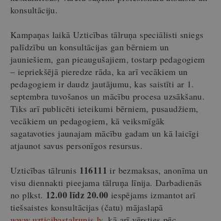
konsultāciju.
Kampaņas laikā Uzticības tālruņa speciālisti sniegs
palīdzību un konsultācijas gan bērniem un
jauniešiem, gan pieaugušajiem, tostarp pedagogiem
– iepriekšējā pieredze rāda, ka arī vecākiem un
pedagogiem ir daudz jautājumu, kas saistīti ar 1.
septembra tuvošanos un mācību procesa uzsākšanu.
Tiks arī publicēti ieteikumi bērniem, pusaudžiem,
vecākiem un pedagogiem, kā veiksmīgāk
sagatavoties jaunajam mācību gadam un kā laicīgi
atjaunot savus personīgos resursus.
116111
Uzticības tālrunis
ir bezmaksas, anonīma un
visu diennakti pieejama tālruņa līnija. Darbadienās
12.00 līdz 20.00
no plkst.
iespējams izmantot arī
tiešsaistes konsultācijas (čatu) mājaslapā
www.uzticibastalrunis.lv
, kā arī vērsties pēc