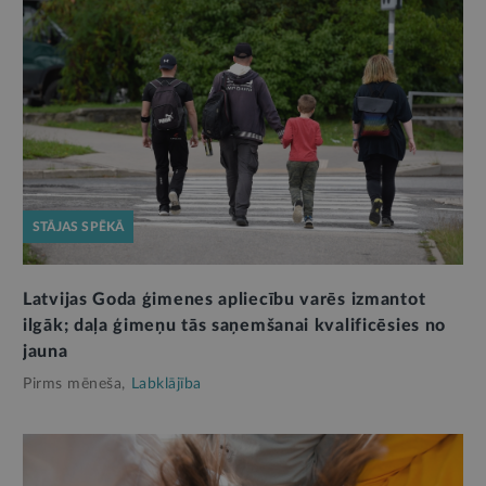
STĀJAS SPĒKĀ
Latvijas Goda ģimenes apliecību varēs izmantot
ilgāk; daļa ģimeņu tās saņemšanai kvalificēsies no
jauna
Pirms mēneša,
Labklājība