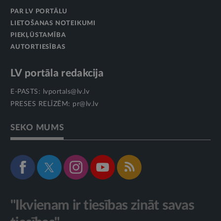
PAR LV PORTĀLU
LIETOŠANAS NOTEIKUMI
PIEKĻŪSTAMĪBA
AUTORTIESĪBAS
LV portāla redakcija
E-PASTS:
lvportals@lv.lv
PRESES RELĪZĒM:
pr@lv.lv
SEKO MUMS
"Ikvienam ir tiesības zināt savas