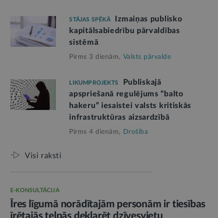
Izmaiņas publisko
STĀJAS SPĒKĀ
kapitālsabiedrību pārvaldības
sistēmā
Pirms 3 dienām,
Valsts pārvalde
Publiskajā
LIKUMPROJEKTS
apspriešanā regulējums “balto
hakeru” iesaistei valsts kritiskās
infrastruktūras aizsardzībā
Pirms 4 dienām,
Drošība
Visi raksti
E-KONSULTĀCIJA
Īres līgumā norādītajām personām ir tiesības
īrētajās telpās deklarēt dzīvesvietu