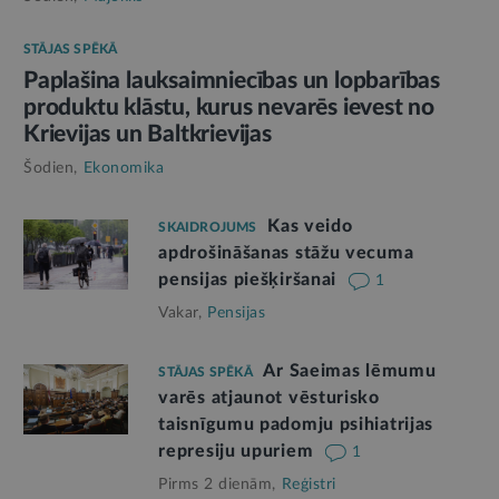
STĀJAS SPĒKĀ
Paplašina lauksaimniecības un lopbarības
produktu klāstu, kurus nevarēs ievest no
Krievijas un Baltkrievijas
Šodien,
Ekonomika
Kas veido
SKAIDROJUMS
apdrošināšanas stāžu vecuma
pensijas piešķiršanai
1
Vakar,
Pensijas
Ar Saeimas lēmumu
STĀJAS SPĒKĀ
varēs atjaunot vēsturisko
taisnīgumu padomju psihiatrijas
represiju upuriem
1
Pirms 2 dienām,
Reģistri