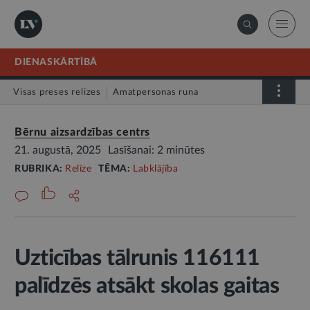
DIENASKĀRTĪBĀ
Visas preses relīzes
Amatpersonas runa
Atklātā vēstule
Relīze
Bērnu aizsardzības centrs
21. augustā, 2025
Lasīšanai: 2 minūtes
RUBRIKA:
Relīze
TĒMA:
Labklājība
Uzticības tālrunis 116111
palīdzēs atsākt skolas gaitas