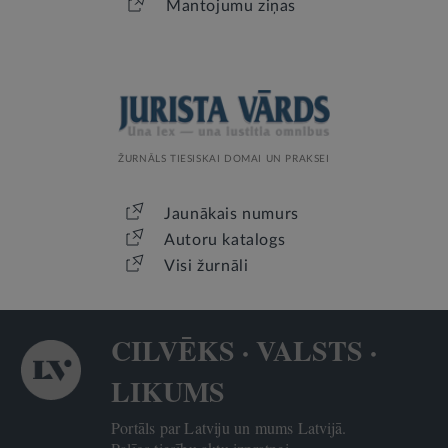
Mantojumu ziņas
ŽURNĀLS TIESISKAI DOMAI UN PRAKSEI
Jaunākais numurs
Autoru katalogs
Visi žurnāli
CILVĒKS · VALSTS ·
LIKUMS
Portāls par Latviju un mums Latvijā.