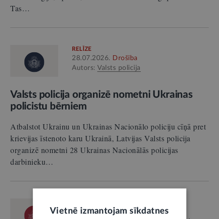
Tas…
RELĪZE
28.07.2026.
Drošība
Autors:
Valsts policija
Valsts policija organizē nometni Ukrainas
policistu bērniem
Atbalstot Ukrainu un Ukrainas Nacionālo policiju cīņā pret
krievijas īstenoto karu Ukrainā, Latvijas Valsts policija
organizē nometni 28 Ukrainas Nacionālās policijas
darbinieku…
RELĪZE
Vietnē izmantojam sīkdatnes
28.07.2026.
Labklājība