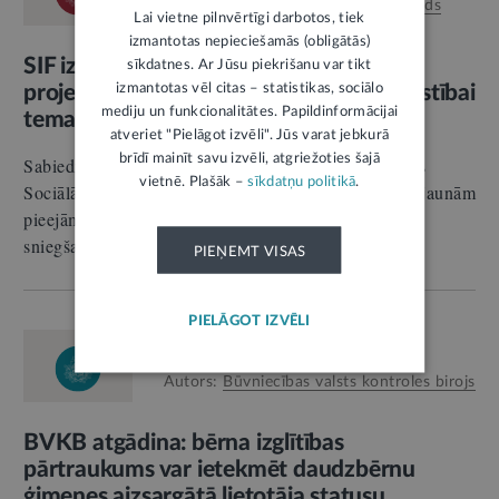
Autors:
Sabiedrības integrācijas fonds
Lai vietne pilnvērtīgi darbotos, tiek
izmantotas nepieciešamās (obligātās)
SIF izsludina papildu sociālo inovāciju
sīkdatnes. Ar Jūsu piekrišanu var tikt
izmantotas vēl citas – statistikas, sociālo
projektu atlasi sociālo pakalpojumu attīstībai
mediju un funkcionalitātes. Papildinformācijai
tematiskajās jomās
atveriet "Pielāgot izvēli". Jūs varat jebkurā
brīdī mainīt savu izvēli, atgriežoties šajā
Sabiedrības integrācijas fonds (SIF) izsludina Eiropas
vietnē. Plašāk –
sīkdatņu politikā
.
Sociālā fonda Plus līdzfinansētā pasākuma “Atbalsts jaunām
pieejām sabiedrībā balstītu sociālo pakalpojumu
sniegšanā”…
PIEŅEMT VISAS
PIELĀGOT IZVĒLI
RELĪZE
28.07.2026.
Labklājība
Autors:
Būvniecības valsts kontroles birojs
BVKB atgādina: bērna izglītības
pārtraukums var ietekmēt daudzbērnu
ģimenes aizsargātā lietotāja statusu