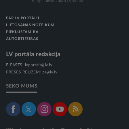
Palīgs tiesību aktu izpratnei.
PAR LV PORTĀLU
LIETOŠANAS NOTEIKUMI
PIEKĻŪSTAMĪBA
AUTORTIESĪBAS
LV portāla redakcija
E-PASTS:
lvportals@lv.lv
PRESES RELĪZĒM:
pr@lv.lv
SEKO MUMS