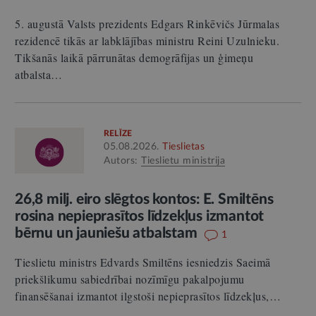
5. augustā Valsts prezidents Edgars Rinkēvičs Jūrmalas
rezidencē tikās ar labklājības ministru Reini Uzulnieku.
Tikšanās laikā pārrunātas demogrāfijas un ģimeņu
atbalsta…
RELĪZE
05.08.2026.
Tieslietas
Autors:
Tieslietu ministrija
26,8 milj. eiro slēgtos kontos: E. Smiltēns
rosina nepieprasītos līdzekļus izmantot
bērnu un jauniešu atbalstam
1
Tieslietu ministrs Edvards Smiltēns iesniedzis Saeimā
priekšlikumu sabiedrībai nozīmīgu pakalpojumu
finansēšanai izmantot ilgstoši nepieprasītos līdzekļus,…