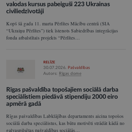
valodas kursus pabeiguši 223 Ukrainas
civiliedzīvotāji
Kopš šā gada 11. marta Pērlītes Mācību centrā (SIA
“Ukraiņu Pērlītes”) tiek īstenots Sabiedrības integrācijas
fonda atbalstītais projekts “Pērlītes…
RELĪZE
30.07.2026.
Pašvaldības
Autors:
Rīgas dome
Rīgas pašvaldība topošajiem sociālā darba
speciālistiem piedāvā stipendiju 2000 eiro
apmērā gadā
Rīgas pašvaldības Labklājības departaments aicina topošos
sociālā darba speciālistus, kas būtu motivēti strādāt kādā no
galvaspilsētas pašvaldības sociālās…