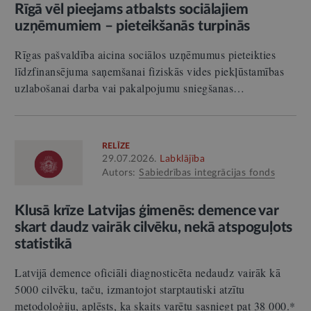
Rīgā vēl pieejams atbalsts sociālajiem
uzņēmumiem – pieteikšanās turpinās
Rīgas pašvaldība aicina sociālos uzņēmumus pieteikties
līdzfinansējuma saņemšanai fiziskās vides piekļūstamības
uzlabošanai darba vai pakalpojumu sniegšanas…
RELĪZE
29.07.2026.
Labklājība
Autors:
Sabiedrības integrācijas fonds
Klusā krīze Latvijas ģimenēs: demence var
skart daudz vairāk cilvēku, nekā atspoguļots
statistikā
Latvijā demence oficiāli diagnosticēta nedaudz vairāk kā
5000 cilvēku, taču, izmantojot starptautiski atzītu
metodoloģiju, aplēsts, ka skaits varētu sasniegt pat 38 000.*