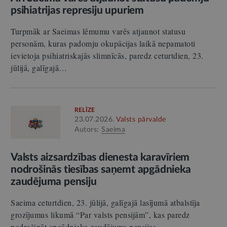
psihiatrijas represiju upuriem
Turpmāk ar Saeimas lēmumu varēs atjaunot statusu
personām, kuras padomju okupācijas laikā nepamatoti
ievietoja psihiatriskajās slimnīcās, paredz ceturtdien, 23.
jūlijā, galīgajā…
RELĪZE
23.07.2026.
Valsts pārvalde
Autors:
Saeima
Valsts aizsardzības dienesta karavīriem
nodrošinās tiesības saņemt apgādnieka
zaudējuma pensiju
Saeima ceturtdien, 23. jūlijā, galīgajā lasījumā atbalstīja
grozījumus likumā “Par valsts pensijām”, kas paredz
nodrošināt apgādnieka zaudējuma pensijas…