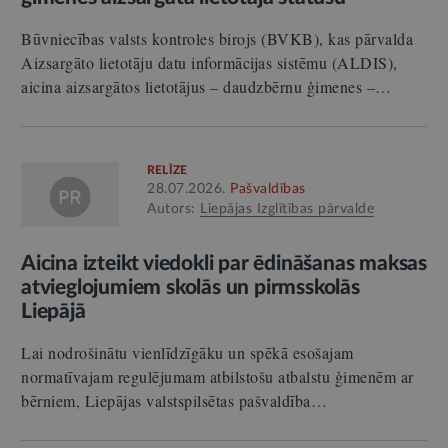
Būvniecības valsts kontroles birojs (BVKB), kas pārvalda
Aizsargāto lietotāju datu informācijas sistēmu (ALDIS),
aicina aizsargātos lietotājus – daudzbērnu ģimenes –…
RELĪZE
28.07.2026.
Pašvaldības
Autors:
Liepājas Izglītības pārvalde
Aicina izteikt viedokli par ēdināšanas maksas
atvieglojumiem skolās un pirmsskolās
Liepājā
Lai nodrošinātu vienlīdzīgāku un spēkā esošajam
normatīvajam regulējumam atbilstošu atbalstu ģimenēm ar
bērniem, Liepājas valstspilsētas pašvaldība…