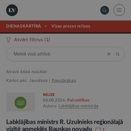
>
DIENASKĀRTĪBĀ
visas preses relīzes
Atvērt filtrus (
1
)
Atrasti
6666
rezultāti
Kārtot pēc:
Jaunākais
|
Populārākais
RELĪZE
06.08.2026.
Pašvaldības
Autors:
Labklājības ministrija
Labklājības ministrs R. Uzulnieks reģionālajā
vizītē apmeklēs Bauskas novadu
1