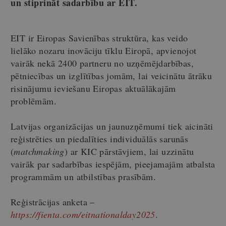
un stiprināt sadarbību ar EIT.
EIT ir Eiropas Savienības struktūra, kas veido
lielāko nozaru inovāciju tīklu Eiropā, apvienojot
vairāk nekā 2400 partneru no uzņēmējdarbības,
pētniecības un izglītības jomām, lai veicinātu ātrāku
risinājumu ieviešanu Eiropas aktuālākajām
problēmām.
Latvijas organizācijas un jaunuzņēmumi tiek aicināti
reģistrēties un piedalīties individuālās sarunās
(
matchmaking
) ar KIC pārstāvjiem, lai uzzinātu
vairāk par sadarbības iespējām, pieejamajām atbalsta
programmām un atbilstības prasībām.
Reģistrācijas anketa –
https://fienta.com/eitnationalday2025
.