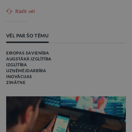
Rādīt vēl
VĒL PAR ŠO TĒMU
EIROPAS SAVIENĪBA
AUGSTĀKĀ IZGLĪTĪBA
IZGLĪTĪBA
UZŅĒMĒJDARBĪBA
INOVĀCIJAS
ZINĀTNE