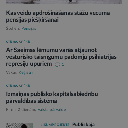
Kas veido apdrošināšanas stāžu vecuma
pensijas piešķiršanai
Šodien,
Pensijas
STĀJAS SPĒKĀ
Ar Saeimas lēmumu varēs atjaunot
vēsturisko taisnīgumu padomju psihiatrijas
represiju upuriem
1
Vakar,
Reģistri
STĀJAS SPĒKĀ
Izmaiņas publisko kapitālsabiedrību
pārvaldības sistēmā
Pirms 2 dienām,
Valsts pārvalde
Publiskajā
LIKUMPROJEKTS