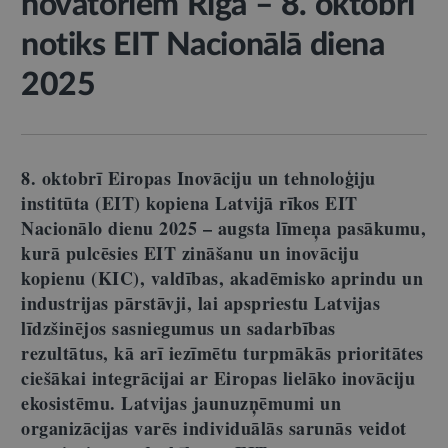
novatoriem Rīgā – 8. oktobrī
notiks EIT Nacionālā diena
2025
8. oktobrī Eiropas Inovāciju un tehnoloģiju
institūta (EIT) kopiena Latvijā rīkos EIT
Nacionālo dienu 2025 – augsta līmeņa pasākumu,
kurā pulcēsies EIT zināšanu un inovāciju
kopienu (KIC), valdības, akadēmisko aprindu un
industrijas pārstāvji, lai apspriestu Latvijas
līdzšinējos sasniegumus un sadarbības
rezultātus, kā arī iezīmētu turpmākās prioritātes
ciešākai integrācijai ar Eiropas lielāko inovāciju
ekosistēmu. Latvijas jaunuzņēmumi un
organizācijas varēs individuālās sarunās veidot