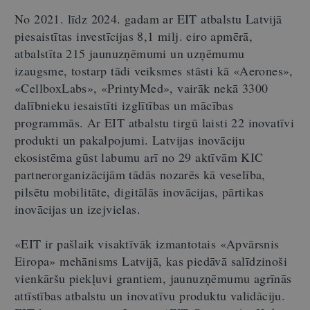
No 2021. līdz 2024. gadam ar EIT atbalstu Latvijā
piesaistītas investīcijas 8,1 milj. eiro apmērā,
atbalstīta 215 jaunuzņēmumi un uzņēmumu
izaugsme, tostarp tādi veiksmes stāsti kā
«
Aerones
»
,
«
CellboxLabs
»
,
«
PrintyMed
»
, vairāk nekā 3300
dalībnieku iesaistīti izglītības un mācības
programmās. Ar EIT atbalstu tirgū laisti 22 inovatīvi
produkti un pakalpojumi. Latvijas inovāciju
ekosistēma gūst labumu arī no 29 aktīvām KIC
partnerorganizācijām tādās nozarēs kā veselība,
pilsētu mobilitāte, digitālās inovācijas, pārtikas
inovācijas un izejvielas.
«
EIT ir pašlaik visaktīvāk izmantotais
«
Apvārsnis
Eiropa
»
mehānisms Latvijā, kas piedāvā salīdzinoši
vienkāršu piekļuvi grantiem, jaunuzņēmumu agrīnās
attīstības atbalstu un inovatīvu produktu validāciju.