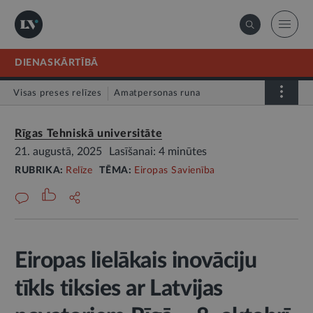
DIENASKĀRTĪBĀ
Visas preses relīzes
Amatpersonas runa
Atklātā vēstule
Relīze
Rīgas Tehniskā universitāte
21. augustā, 2025
Lasīšanai: 4 minūtes
RUBRIKA:
Relīze
TĒMA:
Eiropas Savienība
Eiropas lielākais inovāciju
tīkls tiksies ar Latvijas