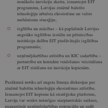
nonākošo inovāciju skaitu, izmantojot EIT
programmu, Latvijas zinātnē balstīto
tehnoloģiju atbalsta ekosistēmu un valsts
mehānismu sinerģiju;
izglītība un mācības – kā paplašināt Latvijas
augstāko izglītības iestāžu un pētniecības
institūciju dalību EIT piedāvātajās izglītības
programmās;
uzņēmējdarbības attīstība un KIC sadarbība –
partnerību un kontaktu veidošanas veicināšana
ar EIT zināšanu un inovāciju kopienām.
Pasākumā notiks arī augsta līmeņa diskusijas par
zinātnē balstītu tehnoloģiju ekosistēmas attīstību.
Izmantojot EIT kopienu kā stratēģisku platformu,
Latvija var veidot noturīgas starptautiskās saiknes,
paaugstināt uzņēmējdarbības potenciālu un radīt