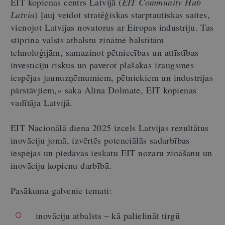
EIT kopienas centrs Latvijā (
EIT Community Hub
Latvia
) ļauj veidot stratēģiskas starptautiskas saites,
vienojot Latvijas novatorus ar Eiropas industriju. Tas
stiprina valsts atbalstu zinātnē balstītām
tehnoloģijām, samazinot pētniecības un attīstības
investīciju riskus un paverot plašākas izaugsmes
iespējas jaunuzņēmumiem, pētniekiem un industrijas
pārstāvjiem,
»
saka Alina Dolmate, EIT kopienas
vadītāja Latvijā.
EIT Nacionālā diena 2025 izcels Latvijas rezultātus
inovāciju jomā, izvērtēs potenciālās sadarbības
iespējas un piedāvās ieskatu EIT nozaru zināšanu un
inovāciju kopienu darbībā.
Pasākuma galvenie temati:
inovāciju atbalsts – kā palielināt tirgū