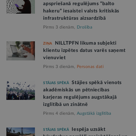
apspriešanā regulējums “balto
hakeru” iesaistei valsts kritiskās
infrastruktūras aizsardzībā
Pirms 3 dienām,
Drošība
NILLTPFN likuma subjekti
ZIŅA
klientu izpētes datus varēs saņemt
vienuviet
Pirms 3 dienām,
Personas dati
Stājies spēkā vienots
STĀJAS SPĒKĀ
akadēmiskās un pētniecības
karjeras regulējums augstākajā
izglītībā un zinātnē
Pirms 4 dienām,
Augstākā izglītība
Iespēja uzsākt
STĀJAS SPĒKĀ