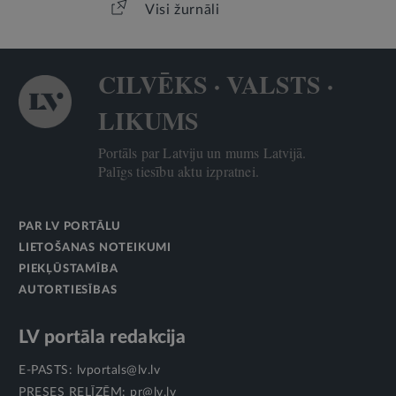
Visi žurnāli
CILVĒKS · VALSTS ·
LIKUMS
Portāls par Latviju un mums Latvijā.
Palīgs tiesību aktu izpratnei.
PAR LV PORTĀLU
LIETOŠANAS NOTEIKUMI
PIEKĻŪSTAMĪBA
AUTORTIESĪBAS
LV portāla redakcija
E-PASTS:
lvportals@lv.lv
PRESES RELĪZĒM:
pr@lv.lv