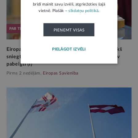
brīdī mainīt savu izvēli, atgriežoties šajā
vietnē. Plašāk –
sīkdatņu politikā
.
PAR TIESLIETU SISTĒMU
PIEŅEMT VISAS
Eiropas Komisija par tiesiskumu Latvijā: iepriekš
PIELĀGOT IZVĒLI
sniegto rekomendāciju procesi uzsākti, bet nav
pabeigti (I)
Pirms 2 nedēļām,
Eiropas Savienība