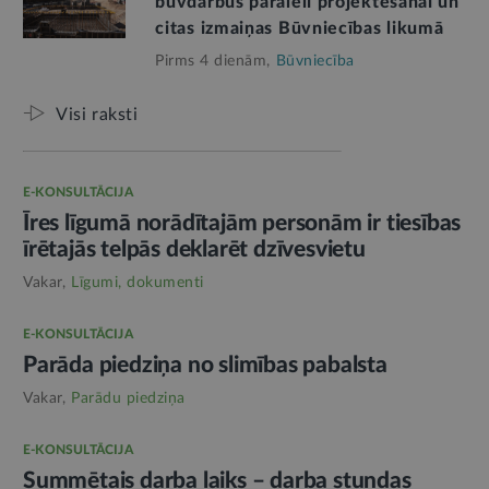
būvdarbus paralēli projektēšanai un
citas izmaiņas Būvniecības likumā
Pirms 4 dienām,
Būvniecība
Visi raksti
E-KONSULTĀCIJA
Īres līgumā norādītajām personām ir tiesības
īrētajās telpās deklarēt dzīvesvietu
Vakar,
Līgumi, dokumenti
E-KONSULTĀCIJA
Parāda piedziņa no slimības pabalsta
Vakar,
Parādu piedziņa
E-KONSULTĀCIJA
Summētais darba laiks – darba stundas