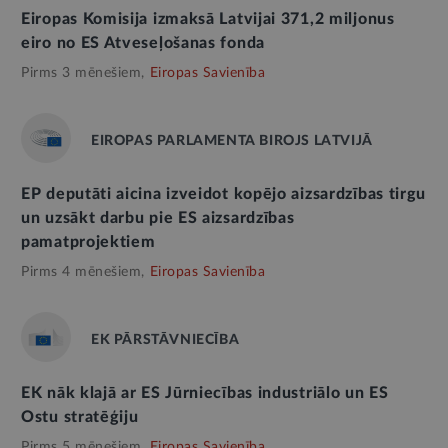
Eiropas Komisija izmaksā Latvijai 371,2 miljonus
eiro no ES Atveseļošanas fonda
Pirms 3 mēnešiem,
Eiropas Savienība
EIROPAS PARLAMENTA BIROJS LATVIJĀ
EP deputāti aicina izveidot kopējo aizsardzības tirgu
un uzsākt darbu pie ES aizsardzības
pamatprojektiem
Pirms 4 mēnešiem,
Eiropas Savienība
EK PĀRSTĀVNIECĪBA
EK nāk klajā ar ES Jūrniecības industriālo un ES
Ostu stratēģiju
Pirms 5 mēnešiem,
Eiropas Savienība