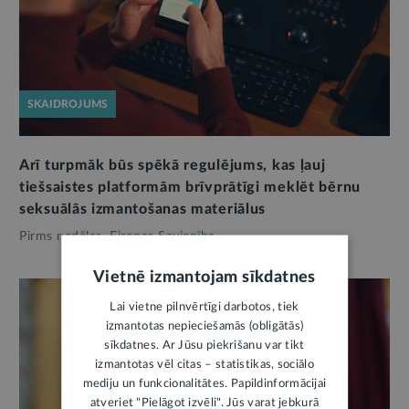
SKAIDROJUMS
Arī turpmāk būs spēkā regulējums, kas ļauj
tiešsaistes platformām brīvprātīgi meklēt bērnu
seksuālās izmantošanas materiālus
Pirms nedēļas,
Eiropas Savienība
Vietnē izmantojam sīkdatnes
Lai vietne pilnvērtīgi darbotos, tiek
izmantotas nepieciešamās (obligātās)
sīkdatnes. Ar Jūsu piekrišanu var tikt
izmantotas vēl citas – statistikas, sociālo
mediju un funkcionalitātes. Papildinformācijai
atveriet "Pielāgot izvēli". Jūs varat jebkurā