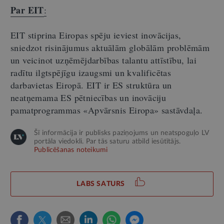
Par EIT
:
EIT stiprina Eiropas spēju ieviest inovācijas,
sniedzot risinājumus aktuālām globālām problēmām
un veicinot uzņēmējdarbības talantu attīstību, lai
radītu ilgtspējīgu izaugsmi un kvalificētas
darbavietas Eiropā. EIT ir ES struktūra un
neatņemama ES pētniecības un inovāciju
pamatprogrammas
«
Apvārsnis Eiropa
»
sastāvdaļa.
Šī informācija ir publisks paziņojums un neatspoguļo LV
portāla viedokli. Par tās saturu atbild iesūtītājs.
Publicēšanas noteikumi
LABS SATURS