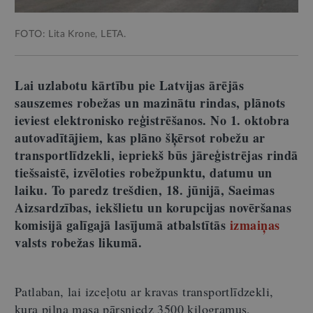
FOTO: Lita Krone, LETA.
Lai uzlabotu kārtību pie Latvijas ārējās
sauszemes robežas un mazinātu rindas, plānots
ieviest elektronisko reģistrēšanos. No 1. oktobra
autovadītājiem, kas plāno šķērsot robežu ar
transportlīdzekli, iepriekš būs jāreģistrējas rindā
tiešsaistē, izvēloties robežpunktu, datumu un
laiku. To paredz trešdien, 18. jūnijā, Saeimas
Aizsardzības, iekšlietu un korupcijas novēršanas
komisijā galīgajā lasījumā atbalstītās
izmaiņas
valsts robežas likumā.
Patlaban, lai izceļotu ar kravas transportlīdzekli,
kura pilna masa pārsniedz 3500 kilogramus,