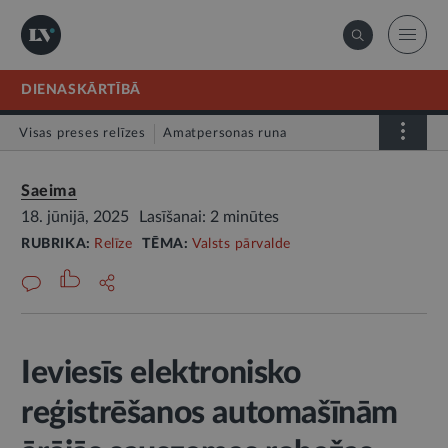
DIENASKĀRTĪBĀ
Visas preses relīzes
Amatpersonas runa
Atklātā vēstule
Relīze
Saeima
18. jūnijā, 2025
Lasīšanai: 2 minūtes
RUBRIKA:
Relīze
TĒMA:
Valsts pārvalde
Ieviesīs elektronisko
reģistrēšanos automašīnām