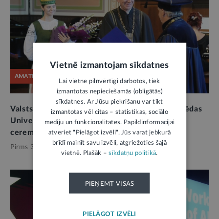
Vietnē izmantojam sīkdatnes
AMATPERSONAS RUNA
Lai vietne pilnvērtīgi darbotos, tiek
izmantotas nepieciešamās (obligātās)
sīkdatnes. Ar Jūsu piekrišanu var tikt
Valsts prezidenta Edgara Rinkēviča runa Klaipēdas
izmantotas vēl citas – statistikas, sociālo
Universitātes goda doktora grāda saņemšanas
mediju un funkcionalitātes. Papildinformācijai
ceremonijā
atveriet "Pielāgot izvēli". Jūs varat jebkurā
brīdī mainīt savu izvēli, atgriežoties šajā
Pirms 3 nedēļām,
Valsts pārvalde
vietnē. Plašāk –
sīkdatņu politikā
.
PIEŅEMT VISAS
PIELĀGOT IZVĒLI