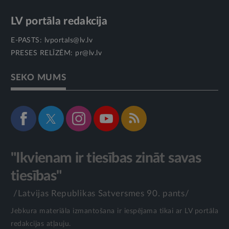
LV portāla redakcija
E-PASTS:
lvportals@lv.lv
PRESES RELĪZĒM:
pr@lv.lv
SEKO MUMS
"Ikvienam ir tiesības zināt savas
tiesības"
/Latvijas Republikas Satversmes 90. pants/
Jebkura materiāla izmantošana ir iespējama tikai ar LV portāla
redakcijas atļauju.