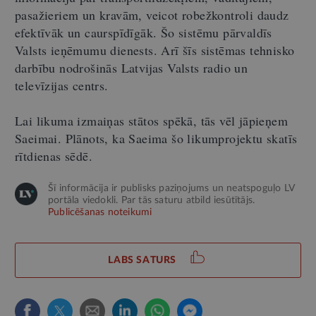
pasažieriem un kravām, veicot robežkontroli daudz
efektīvāk un caurspīdīgāk. Šo sistēmu pārvaldīs
Valsts ieņēmumu dienests. Arī šīs sistēmas tehnisko
darbību nodrošinās Latvijas Valsts radio un
televīzijas centrs.
Lai likuma izmaiņas stātos spēkā, tās vēl jāpieņem
Saeimai. Plānots, ka Saeima šo likumprojektu skatīs
rītdienas sēdē.
Šī informācija ir publisks paziņojums un neatspoguļo LV
portāla viedokli. Par tās saturu atbild iesūtītājs.
Publicēšanas noteikumi
LABS SATURS