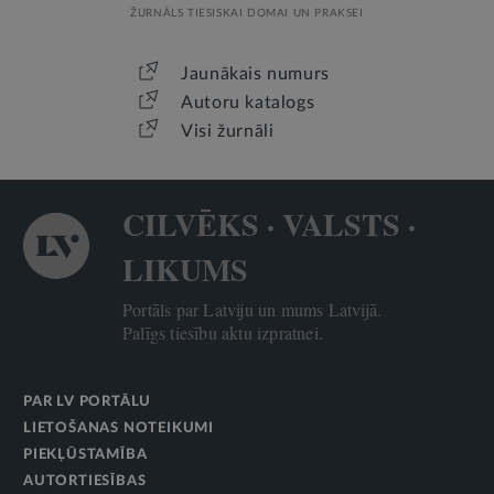
ŽURNĀLS TIESISKAI DOMAI UN PRAKSEI
Jaunākais numurs
Autoru katalogs
Visi žurnāli
CILVĒKS · VALSTS ·
LIKUMS
Portāls par Latviju un mums Latvijā.
Palīgs tiesību aktu izpratnei.
PAR LV PORTĀLU
LIETOŠANAS NOTEIKUMI
PIEKĻŪSTAMĪBA
AUTORTIESĪBAS