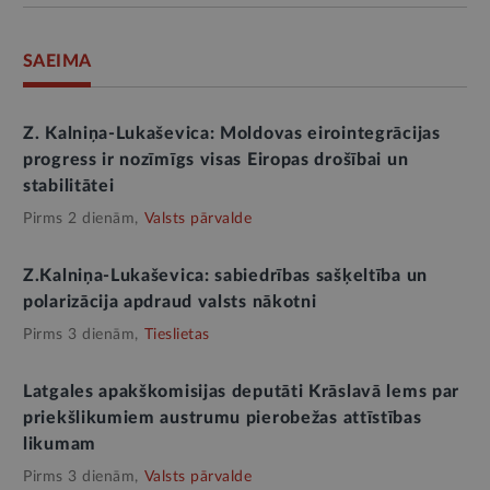
SAEIMA
Z. Kalniņa-Lukaševica: Moldovas eirointegrācijas
progress ir nozīmīgs visas Eiropas drošībai un
stabilitātei
Pirms 2 dienām,
Valsts pārvalde
Z.Kalniņa-Lukaševica: sabiedrības sašķeltība un
polarizācija apdraud valsts nākotni
Pirms 3 dienām,
Tieslietas
Latgales apakškomisijas deputāti Krāslavā lems par
priekšlikumiem austrumu pierobežas attīstības
likumam
Pirms 3 dienām,
Valsts pārvalde