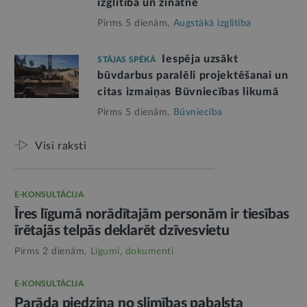
izglītībā un zinātnē
Pirms 5 dienām,
Augstākā izglītība
Iespēja uzsākt
STĀJAS SPĒKĀ
būvdarbus paralēli projektēšanai un
citas izmaiņas Būvniecības likumā
Pirms 5 dienām,
Būvniecība
Visi raksti
E-KONSULTĀCIJA
Īres līgumā norādītajām personām ir tiesības
īrētajās telpās deklarēt dzīvesvietu
Pirms 2 dienām,
Līgumi, dokumenti
E-KONSULTĀCIJA
Parāda piedziņa no slimības pabalsta