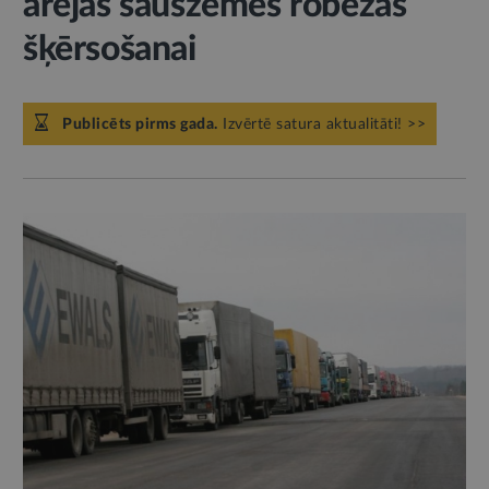
ārējās sauszemes robežas
šķērsošanai
Publicēts pirms gada.
Izvērtē satura aktualitāti! >>