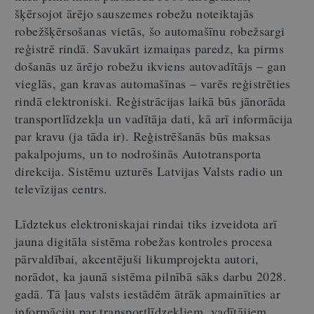
šķērsojot ārējo sauszemes robežu noteiktajās
robežšķērsošanas vietās, šo automašīnu robežsargi
reģistrē rindā. Savukārt izmaiņas paredz, ka pirms
došanās uz ārējo robežu ikviens autovadītājs – gan
vieglās, gan kravas automašīnas – varēs reģistrēties
rindā elektroniski. Reģistrācijas laikā būs jānorāda
transportlīdzekļa un vadītāja dati, kā arī informācija
par kravu (ja tāda ir). Reģistrēšanās būs maksas
pakalpojums, un to nodrošinās Autotransporta
direkcija. Sistēmu uzturēs Latvijas Valsts radio un
televīzijas centrs.
Līdztekus elektroniskajai rindai tiks izveidota arī
jauna digitāla sistēma robežas kontroles procesa
pārvaldībai, akcentējuši likumprojekta autori,
norādot, ka jaunā sistēma pilnībā sāks darbu 2028.
gadā. Tā ļaus valsts iestādēm ātrāk apmainīties ar
informāciju par transportlīdzekļiem, vadītājiem,