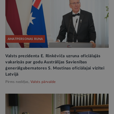
AMATPERSONAS RUNA
Valsts prezidenta E. Rinkēviča uzruna oficiālajās
vakariņās par godu Austrālijas Savienības
ģenerālgubernatores S. Mostinas oficiālajai vizītei
Latvijā
Pirms nedēļas,
Valsts pārvalde