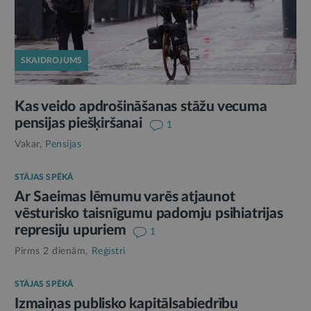
SKAIDROJUMS
Kas veido apdrošināšanas stāžu vecuma
pensijas piešķiršanai
1
Vakar,
Pensijas
STĀJAS SPĒKĀ
Ar Saeimas lēmumu varēs atjaunot
vēsturisko taisnīgumu padomju psihiatrijas
represiju upuriem
1
Pirms 2 dienām,
Reģistri
STĀJAS SPĒKĀ
Izmaiņas publisko kapitālsabiedrību