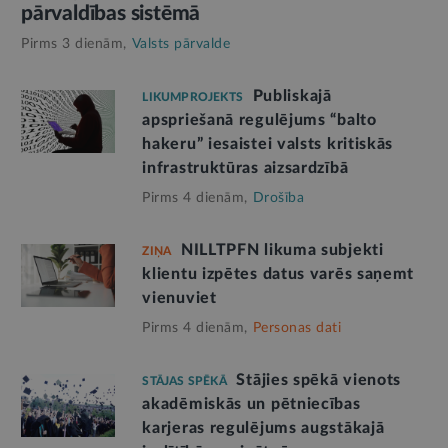
pārvaldības sistēmā
Pirms 3 dienām,
Valsts pārvalde
Publiskajā
LIKUMPROJEKTS
apspriešanā regulējums “balto
hakeru” iesaistei valsts kritiskās
infrastruktūras aizsardzībā
Pirms 4 dienām,
Drošība
NILLTPFN likuma subjekti
ZIŅA
klientu izpētes datus varēs saņemt
vienuviet
Pirms 4 dienām,
Personas dati
Stājies spēkā vienots
STĀJAS SPĒKĀ
akadēmiskās un pētniecības
karjeras regulējums augstākajā