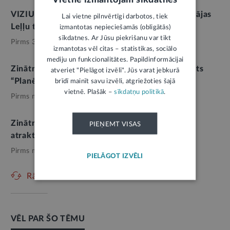
VIZIUM Terases svētkos ģimenes priecēs Liepājas
Lai vietne pilnvērtīgi darbotos, tiek
Leļļu teātris
izmantotas nepieciešamās (obligātās)
sīkdatnes. Ar Jūsu piekrišanu var tikt
Pirms 3 nedēļām,
Kultūra
izmantotas vēl citas – statistikas, sociālo
mediju un funkcionalitātes. Papildinformācijai
Zinātnes centrā VIZIUM atklāts jauns eksponāts
atveriet "Pielāgot izvēli". Jūs varat jebkurā
“Planēta zeme”
brīdī mainīt savu izvēli, atgriežoties šajā
vietnē. Plašāk –
sīkdatņu politikā
.
Pirms mēneša,
Izglītība
Zinātnes centrs VIZIUM atzīmēs jubileju ar
PIEŅEMT VISAS
atraktīvām ģimeņu sacensībām
Pirms mēneša,
Pašvaldības
PIELĀGOT IZVĒLI
Rādīt vēl
VĒL PAR ŠO TĒMU