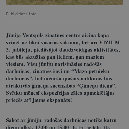
Publicitātes foto.
Jūnijā Ventspils zinātnes centrs aicina kopā
svinēt ne tikai vasaras sākumu, bet arī VIZIUM
3. jubileju, piedāvājot daudzveidīgas aktivitātes,
kas būs aktuālas gan lieliem, gan maziem
viesiem. Visu jūniju norisināsies radošās
darbnīcas, zinātnes šovi un “Mazo pētnieku
darbnīcas”, bet mēneša īpašais notikums būs
atraktīvās ģimeņu sacensības “Ģimeņu diena”.
Svētku mēnesī ekspozīcijas zāles apmeklētājus
priecēs arī jauns eksponāts!
Sākot ar jūniju
radošās darbnīcas notiks katru
,
dienu plkst. 13.00 un 15.00
. Katru nedēļu tiks