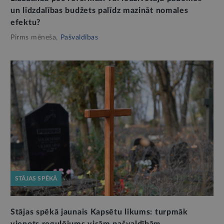
un līdzdalības budžets palīdz mazināt nomales
efektu?
Pirms mēneša,
Pašvaldības
STĀJAS SPĒKĀ
Stājas spēkā jaunais Kapsētu likums: turpmāk