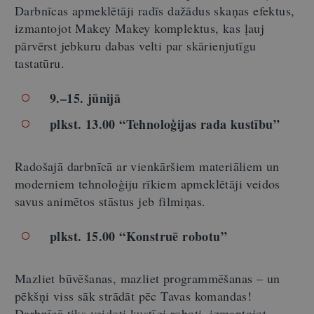
Darbnīcas apmeklētāji radīs dažādus skaņas efektus,
izmantojot Makey Makey komplektus, kas ļauj
pārvērst jebkuru dabas velti par skārienjutīgu
tastatūru.
9.–15. jūnijā
plkst. 13.00 “Tehnoloģijas rada kustību”
Radošajā darbnīcā ar vienkāršiem materiāliem un
moderniem tehnoloģiju rīkiem apmeklētāji veidos
savus animētos stāstus jeb filmiņas.
plkst. 15.00 “Konstruē robotu”
Mazliet būvēšanas, mazliet programmēšanas – un
pēkšņi viss sāk strādāt pēc Tavas komandas!
Darbnīcā tiks veidoti kustīgi roboti, izmantojot