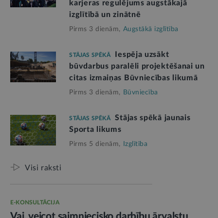
karjeras regulējums augstākajā
izglītībā un zinātnē
Pirms 3 dienām,
Augstākā izglītība
Iespēja uzsākt
STĀJAS SPĒKĀ
būvdarbus paralēli projektēšanai un
citas izmaiņas Būvniecības likumā
Pirms 3 dienām,
Būvniecība
Stājas spēkā jaunais
STĀJAS SPĒKĀ
Sporta likums
Pirms 5 dienām,
Izglītība
Visi raksti
E-KONSULTĀCIJA
Vai, veicot saimniecisko darbību ārvalstu