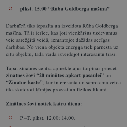
plkst. 15.00
“
Rūba Goldberga mašīna
”
Darbnīcā tiks iepazīta un izveidota Rūba Goldberga
mašīna. Tā ir ierīce, kas ļoti vienkāršus uzdevumus
veic sarežģītā veidā, izmantojot dažādas secīgas
darbības. No viena objekta enerģija tiek pārnesta uz
citu objektu, tādā veidā izveidojot interesantu trasi.
Tāpat zinātnes centra apmeklētājus turpinās priecēt
zinātnes
šovi “20 minūtēs apkārt pasaulei”
un
“Zinātne kastē”
, kur interesantā un saprotamā veidā
tiks skaidroti ķīmijas procesi un fizikas likumi.
Zinātnes šovi notiek katru dienu
:
P.–T. plkst. 12.00; 14.00.