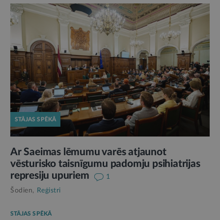
STĀJAS SPĒKĀ
Ar Saeimas lēmumu varēs atjaunot
vēsturisko taisnīgumu padomju psihiatrijas
represiju upuriem
1
Šodien,
Reģistri
STĀJAS SPĒKĀ