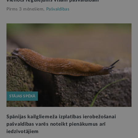
vienots regulējums visām pašvaldībām
Pirms 3 mēnešiem,
Pašvaldības
STĀJAS SPĒKĀ
Spānijas kailgliemeža izplatības ierobežošanai
pašvaldības varēs noteikt pienākumus arī
iedzīvotājiem