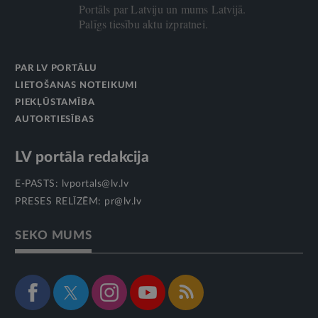
Portāls par Latviju un mums Latvijā.
Palīgs tiesību aktu izpratnei.
PAR LV PORTĀLU
LIETOŠANAS NOTEIKUMI
PIEKĻŪSTAMĪBA
AUTORTIESĪBAS
LV portāla redakcija
E-PASTS:
lvportals@lv.lv
PRESES RELĪZĒM:
pr@lv.lv
SEKO MUMS