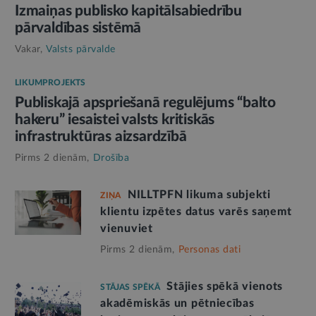
Izmaiņas publisko kapitālsabiedrību
pārvaldības sistēmā
Vakar,
Valsts pārvalde
LIKUMPROJEKTS
Publiskajā apspriešanā regulējums “balto
hakeru” iesaistei valsts kritiskās
infrastruktūras aizsardzībā
Pirms 2 dienām,
Drošība
NILLTPFN likuma subjekti
ZIŅA
klientu izpētes datus varēs saņemt
vienuviet
Pirms 2 dienām,
Personas dati
Stājies spēkā vienots
STĀJAS SPĒKĀ
akadēmiskās un pētniecības