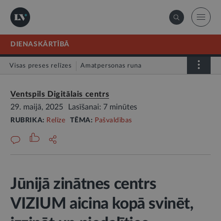
DIENASKĀRTĪBĀ
Visas preses relīzes
Amatpersonas runa
Atklātā vēstule
Relīze
Ventspils Digitālais centrs
29. maijā, 2025
Lasīšanai: 7 minūtes
RUBRIKA:
Relīze
TĒMA:
Pašvaldības
Jūnijā zinātnes centrs
VIZIUM aicina kopā svinēt,