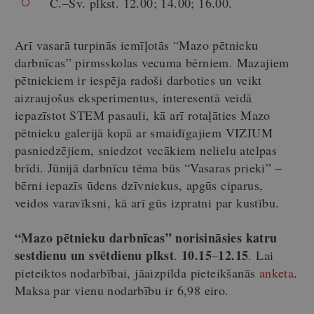
C.–Sv. plkst. 12.00; 14.00; 16.00.
Arī vasarā turpinās iemīļotās “Mazo pētnieku
darbnīcas” pirmsskolas vecuma bērniem. Mazajiem
pētniekiem ir iespēja radoši darboties un veikt
aizraujošus eksperimentus, interesentā veidā
iepazīstot STEM pasauli, kā arī rotaļāties Mazo
pētnieku galerijā kopā ar smaidīgajiem VIZIUM
pasniedzējiem, sniedzot vecākiem nelielu atelpas
brīdi. Jūnijā darbnīcu tēma būs “Vasaras prieki” –
bērni iepazīs ūdens dzīvniekus, apgūs ciparus,
veidos varavīksni, kā arī gūs izpratni par kustību.
“Mazo pētnieku darbnīcas” norisināsies
katru
sestdienu un svētdienu plkst
10.15
12.15
.
–
. Lai
pieteiktos nodarbībai, jāaizpilda pieteikšanās
anketa
.
Maksa par vienu nodarbību ir 6,98 eiro.