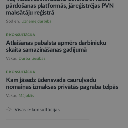
pārdošanas platformās, jāreģistrējas PVN
maksātāju reģistrā
Šodien,
Uzņēmējdarbība
E-KONSULTĀCIJA
Atlaišanas pabalsta apmērs darbinieku
skaita samazināšanas gadījumā
Vakar,
Darba tiesības
E-KONSULTĀCIJA
Kam jāsedz ūdensvada cauruļvadu
nomaiņas izmaksas privātās pagraba telpās
Vakar,
Mājoklis
Visas e-konsultācijas