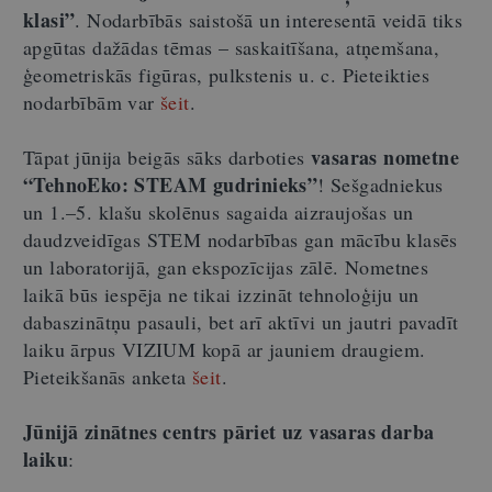
klasi”
. Nodarbībās saistošā un interesentā veidā tiks
apgūtas dažādas tēmas – saskaitīšana, atņemšana,
ģeometriskās figūras, pulkstenis u. c. Pieteikties
nodarbībām var
šeit
.
vasaras nometne
Tāpat jūnija beigās sāks darboties
“TehnoEko: STEAM gudrinieks”
! Sešgadniekus
un 1.–5. klašu skolēnus sagaida aizraujošas un
daudzveidīgas STEM nodarbības gan mācību klasēs
un laboratorijā, gan ekspozīcijas zālē. Nometnes
laikā būs iespēja ne tikai izzināt tehnoloģiju un
dabaszinātņu pasauli, bet arī aktīvi un jautri pavadīt
laiku ārpus VIZIUM kopā ar jauniem draugiem.
Pieteikšanās anketa
šeit
.
Jūnijā zinātnes centrs pāriet uz vasaras darba
laiku
: