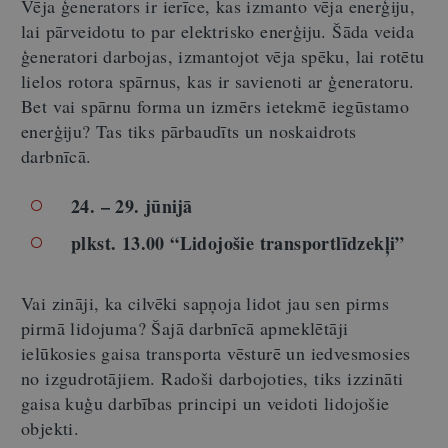
Vēja ģenerators ir ierīce, kas izmanto vēja enerģiju,
lai pārveidotu to par elektrisko enerģiju. Šāda veida
ģeneratori darbojas, izmantojot vēja spēku, lai rotētu
lielos rotora spārnus, kas ir savienoti ar ģeneratoru.
Bet vai spārnu forma un izmērs ietekmē iegūstamo
enerģiju? Tas tiks pārbaudīts un noskaidrots
darbnīcā.
24. – 29. jūnijā
plkst. 13.00 “
Lidojošie transportlīdzekļi”
Vai zināji, ka cilvēki sapņoja lidot jau sen pirms
pirmā lidojuma? Šajā darbnīcā apmeklētāji
ielūkosies gaisa transporta vēsturē un iedvesmosies
no izgudrotājiem. Radoši darbojoties, tiks izzināti
gaisa kuģu darbības principi un veidoti lidojošie
objekti.