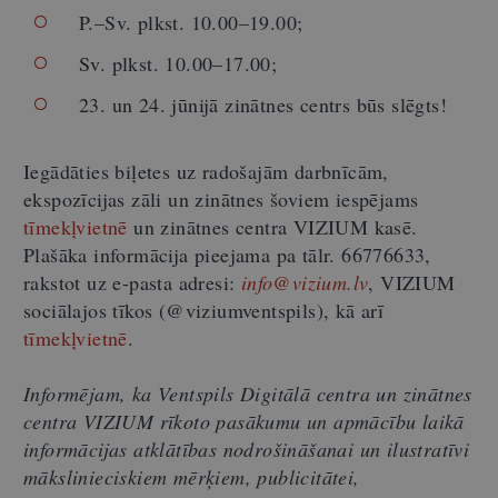
P.–Sv. plkst. 10.00–19.00;
Sv. plkst. 10.00–17.00;
23. un 24. jūnijā zinātnes centrs būs slēgts!
Iegādāties biļetes uz radošajām darbnīcām,
ekspozīcijas zāli un zinātnes šoviem iespējams
tīmekļvietnē
un zinātnes centra VIZIUM kasē.
Plašāka informācija pieejama pa tālr. 66776633,
rakstot uz e-pasta adresi:
info@vizium.lv
, VIZIUM
sociālajos tīkos (@viziumventspils), kā arī
tīmekļvietnē
.
Informējam, ka Ventspils Digitālā centra un zinātnes
centra VIZIUM rīkoto pasākumu un apmācību laikā
informācijas atklātības nodrošināšanai un ilustratīvi
mākslinieciskiem mērķiem, publicitātei,