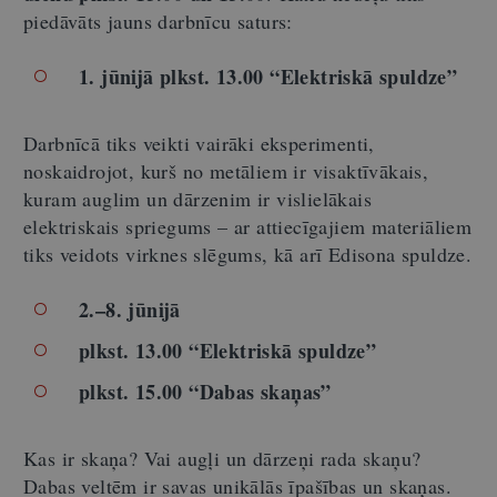
piedāvāts jauns darbnīcu saturs:
1. jūnijā plkst. 13.00
“
Elektriskā spuldze
”
Darbnīcā tiks veikti vairāki eksperimenti,
noskaidrojot, kurš no metāliem ir visaktīvākais,
kuram auglim un dārzenim ir vislielākais
elektriskais spriegums – ar attiecīgajiem materiāliem
tiks veidots virknes slēgums, kā arī Edisona spuldze.
2.–8. jūnijā
plkst. 13.00 “Elektriskā spuldze”
plkst. 15.00 “Dabas skaņas”
Kas ir skaņa? Vai augļi un dārzeņi rada skaņu?
Dabas veltēm ir savas unikālās īpašības un skaņas.