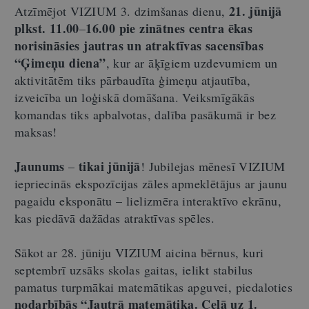
21. jūnijā
Atzīmējot VIZIUM 3. dzimšanas dienu,
plkst. 11.00
16.00 pie zinātnes centra ēkas
–
norisināsies jautras un atraktīvas sacensības
“Ģimeņu diena”
, kur ar āķīgiem uzdevumiem un
aktivitātēm tiks pārbaudīta ģimeņu atjautība,
izveicība un loģiskā domāšana. Veiksmīgākās
komandas tiks apbalvotas, dalība pasākumā ir bez
maksas!
Jaunums
tikai jūnijā
–
! Jubilejas mēnesī VIZIUM
iepriecinās ekspozīcijas zāles apmeklētājus ar jaunu
pagaidu eksponātu – lielizmēra interaktīvo ekrānu,
kas piedāvā dažādas atraktīvas spēles.
Sākot ar 28. jūniju VIZIUM aicina bērnus, kuri
septembrī uzsāks skolas gaitas, ielikt stabilus
pamatus turpmākai matemātikas apguvei, piedaloties
nodarbībās “Jautrā matemātika. Ceļā uz 1.