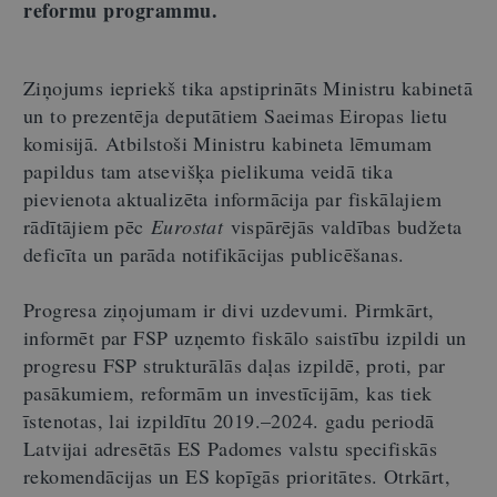
reformu programmu.
Ziņojums iepriekš tika apstiprināts Ministru kabinetā
un to prezentēja deputātiem Saeimas Eiropas lietu
komisijā. Atbilstoši Ministru kabineta lēmumam
papildus tam atsevišķa pielikuma veidā tika
pievienota aktualizēta informācija par fiskālajiem
rādītājiem pēc
Eurostat
vispārējās valdības budžeta
deficīta un parāda notifikācijas publicēšanas.
Progresa ziņojumam ir divi uzdevumi. Pirmkārt,
informēt par FSP uzņemto fiskālo saistību izpildi un
progresu FSP strukturālās daļas izpildē, proti, par
pasākumiem, reformām un investīcijām, kas tiek
īstenotas, lai izpildītu 2019.–2024. gadu periodā
Latvijai adresētās ES Padomes valstu specifiskās
rekomendācijas un ES kopīgās prioritātes. Otrkārt,