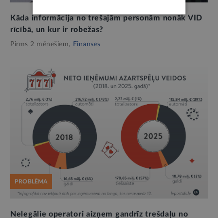
Kāda informācija no trešajām personām nonāk VID
rīcībā, un kur ir robežas?
Pirms 2 mēnešiem,
Finanses
PROBLĒMA
Nelegālie operatori aizņem gandrīz trešdaļu no