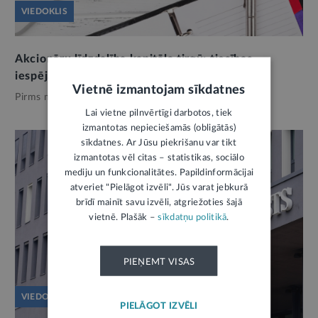
VIEDOKLIS
Akcionāru līdzdalība kapitāla tirgū: tiesības,
iespējas un pievienotā vērtība
Vietnē izmantojam sīkdatnes
Pirms mēneša,
Finanses
Lai vietne pilnvērtīgi darbotos, tiek
izmantotas nepieciešamās (obligātās)
sīkdatnes. Ar Jūsu piekrišanu var tikt
izmantotas vēl citas – statistikas, sociālo
mediju un funkcionalitātes. Papildinformācijai
atveriet "Pielāgot izvēli". Jūs varat jebkurā
brīdī mainīt savu izvēli, atgriežoties šajā
vietnē. Plašāk –
sīkdatņu politikā
.
PIEŅEMT VISAS
VIEDOKLIS
PIELĀGOT IZVĒLI