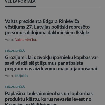
VĒL LV PORTĀLĀ
AMATPERSONAS RUNA
Valsts prezidenta Edgara Rinkēviča
vēstījums 27. Latvijas politiski represēto
personu salidojuma dalībniekiem Ikšķilē
Vakar,
Valsts vērtības
STĀJAS SPĒKĀ
Grozījumi, lai dzīvokļu īpašnieku kopības var
savā vārdā slēgt līgumus par atbalsta
programmas aizdevumu māju atjaunošanai
Vakar,
Mājoklis
STĀJAS SPĒKĀ
Paplašina lauksaimniecības un lopbarības
produktu klāstu, kurus nevarēs ievest no
Krievijas un Baltkrievijas