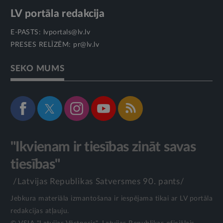
LV portāla redakcija
E-PASTS:
lvportals@lv.lv
PRESES RELĪZĒM:
pr@lv.lv
SEKO MUMS
"Ikvienam ir tiesības zināt savas
tiesības"
/Latvijas Republikas Satversmes 90. pants/
Jebkura materiāla izmantošana ir iespējama tikai ar LV portāla
redakcijas atļauju.