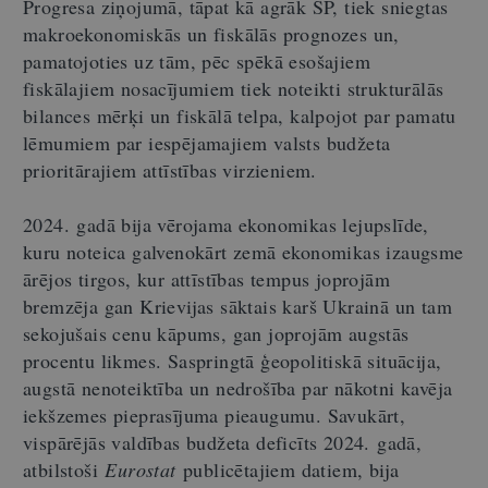
Progresa ziņojumā, tāpat kā agrāk SP, tiek sniegtas
makroekonomiskās un fiskālās prognozes un,
pamatojoties uz tām, pēc spēkā esošajiem
fiskālajiem nosacījumiem tiek noteikti strukturālās
bilances mērķi un fiskālā telpa, kalpojot par pamatu
lēmumiem par iespējamajiem valsts budžeta
prioritārajiem attīstības virzieniem.
2024. gadā bija vērojama ekonomikas lejupslīde,
kuru noteica galvenokārt zemā ekonomikas izaugsme
ārējos tirgos, kur attīstības tempus joprojām
bremzēja gan Krievijas sāktais karš Ukrainā un tam
sekojušais cenu kāpums, gan joprojām augstās
procentu likmes. Saspringtā ģeopolitiskā situācija,
augstā nenoteiktība un nedrošība par nākotni kavēja
iekšzemes pieprasījuma pieaugumu. Savukārt,
vispārējās valdības budžeta deficīts 2024. gadā,
atbilstoši
Eurostat
publicētajiem datiem, bija