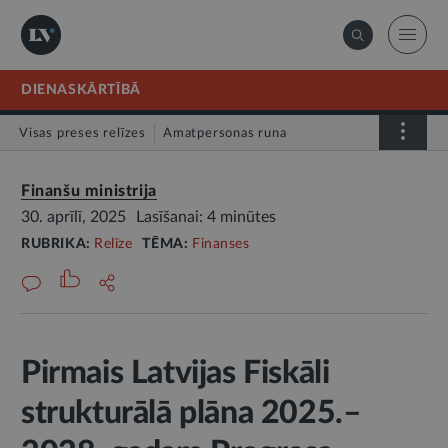
DIENASKĀRTĪBĀ
Visas preses relīzes
Amatpersonas runa
Atklātā vēstule
Relīze
Finanšu ministrija
30. aprīlī, 2025
Lasīšanai: 4 minūtes
RUBRIKA:
Relīze
TĒMA:
Finanses
Pirmais Latvijas Fiskāli
strukturālā plāna 2025.–