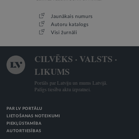
Jaunākais numurs
Autoru katalogs
Visi žurnāli
CILVĒKS · VALSTS ·
LIKUMS
Portāls par Latviju un mums Latvijā.
Palīgs tiesību aktu izpratnei.
PAR LV PORTĀLU
LIETOŠANAS NOTEIKUMI
PIEKĻŪSTAMĪBA
AUTORTIESĪBAS