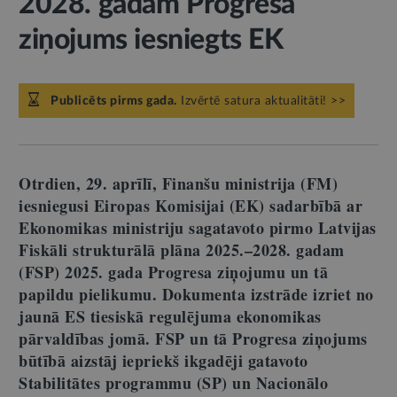
2028. gadam Progresa
ziņojums iesniegts EK
Publicēts pirms gada.
Izvērtē satura aktualitāti! >>
Otrdien, 29. aprīlī, Finanšu ministrija (FM)
iesniegusi Eiropas Komisijai (EK) sadarbībā ar
Ekonomikas ministriju sagatavoto pirmo Latvijas
Fiskāli strukturālā plāna 2025.–2028. gadam
(FSP) 2025. gada Progresa ziņojumu un tā
papildu pielikumu. Dokumenta izstrāde izriet no
jaunā ES tiesiskā regulējuma ekonomikas
pārvaldības jomā. FSP un tā Progresa ziņojums
būtībā aizstāj iepriekš ikgadēji gatavoto
Stabilitātes programmu (SP) un Nacionālo