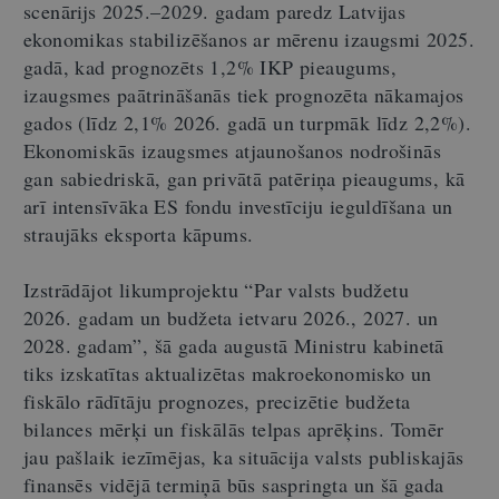
scenārijs 2025.–2029. gadam paredz Latvijas
ekonomikas stabilizēšanos ar mērenu izaugsmi 2025.
gadā, kad prognozēts 1,2% IKP pieaugums,
izaugsmes paātrināšanās tiek prognozēta nākamajos
gados (līdz 2,1% 2026. gadā un turpmāk līdz 2,2%).
Ekonomiskās izaugsmes atjaunošanos nodrošinās
gan sabiedriskā, gan privātā patēriņa pieaugums, kā
arī intensīvāka ES fondu investīciju ieguldīšana un
straujāks eksporta kāpums.
Izstrādājot likumprojektu “Par valsts budžetu
2026. gadam un budžeta ietvaru 2026., 2027. un
2028. gadam”, šā gada augustā Ministru kabinetā
tiks izskatītas aktualizētas makroekonomisko un
fiskālo rādītāju prognozes, precizētie budžeta
bilances mērķi un fiskālās telpas aprēķins. Tomēr
jau pašlaik iezīmējas, ka situācija valsts publiskajās
finansēs vidējā termiņā būs saspringta un šā gada