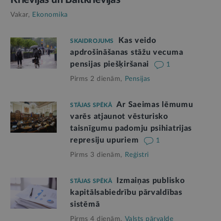
Vakar,
Ekonomika
Kas veido
SKAIDROJUMS
apdrošināšanas stāžu vecuma
pensijas piešķiršanai
1
Pirms 2 dienām,
Pensijas
Ar Saeimas lēmumu
STĀJAS SPĒKĀ
varēs atjaunot vēsturisko
taisnīgumu padomju psihiatrijas
represiju upuriem
1
Pirms 3 dienām,
Reģistri
Izmaiņas publisko
STĀJAS SPĒKĀ
kapitālsabiedrību pārvaldības
sistēmā
Pirms 4 dienām,
Valsts pārvalde