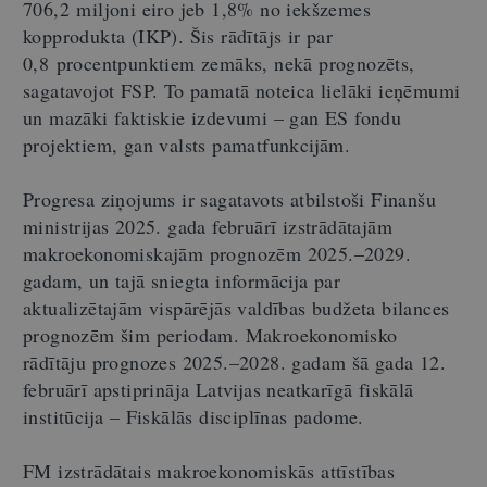
706,2 miljoni eiro jeb 1,8% no iekšzemes
kopprodukta (IKP). Šis rādītājs ir par
0,8 procentpunktiem zemāks, nekā prognozēts,
sagatavojot FSP. To pamatā noteica lielāki ieņēmumi
un mazāki faktiskie izdevumi – gan ES fondu
projektiem, gan valsts pamatfunkcijām.
Progresa ziņojums ir sagatavots atbilstoši Finanšu
ministrijas 2025. gada februārī izstrādātajām
makroekonomiskajām prognozēm 2025.–2029.
gadam, un tajā sniegta informācija par
aktualizētajām vispārējās valdības budžeta bilances
prognozēm šim periodam. Makroekonomisko
rādītāju prognozes 2025.–2028. gadam šā gada 12.
februārī apstiprināja Latvijas neatkarīgā fiskālā
institūcija – Fiskālās disciplīnas padome.
FM izstrādātais makroekonomiskās attīstības