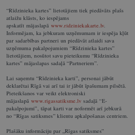
“Rīdzinieka kartes” lietotājiem tiek piedāvāts plašs
atlaižu klāsts, ko iespējams
apskatīt
mājaslapā
www.ridziniekakarte.lv
.
Informējam, ka jebkuram uzņēmumam ir iespēja kļūt
par sadarbības partneri un piedāvāt atlaidi sava
uzņēmuma pakalpojumiem “Rīdzinieka kartes”
lietotājiem, nosūtot savu pieteikumu “Rīdzinieka
kartes” mājaslapas sadaļā “Partneriem”.
Lai saņemtu “Rīdzinieka karti”, personai jābūt
deklarētai Rīgā vai arī tai ir jābūt īpašumam pilsētā.
Pieteikšanos var veikt elektroniski
mājaslapā
www.rigassatiksme.lv
sadaļā “E-
pakalpojumi”, tāpat karti var noformēt arī jebkurā
no “Rīgas satiksmes” klientu apkalpošanas centriem.
Plašāku informāciju par „Rīgas satiksmes”