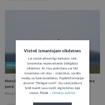
Vietnē izmantojam sīkdatnes
Lai vietne pilnvērtīgi darbotos, tiek
izmantotas nepieciešamās (obligātās)
STĀJAS SPĒKĀ
sīkdatnes. Ar Jūsu piekrišanu var tikt
izmantotas vēl citas – statistikas, sociālo
mediju un funkcionalitātes. Papildinformācijai
Noteikti bargāki sodi arī dronu lidojumu drošuma
atveriet "Pielāgot izvēli". Jūs varat jebkurā
jomā
brīdī mainīt savu izvēli, atgriežoties šajā
vietnē. Plašāk –
sīkdatņu politikā
.
Pirms 5 mēnešiem,
Satiksme