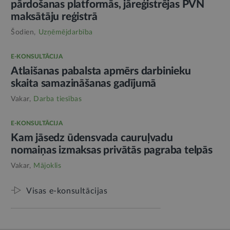
pārdošanas platformās, jāreģistrējas PVN
maksātāju reģistrā
Šodien,
Uzņēmējdarbība
E-KONSULTĀCIJA
Atlaišanas pabalsta apmērs darbinieku
skaita samazināšanas gadījumā
Vakar,
Darba tiesības
E-KONSULTĀCIJA
Kam jāsedz ūdensvada cauruļvadu
nomaiņas izmaksas privātās pagraba telpās
Vakar,
Mājoklis
Visas e-konsultācijas