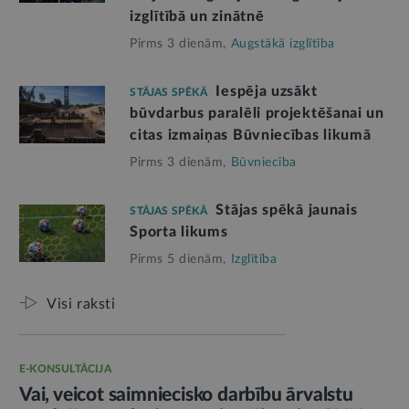
izglītībā un zinātnē
Pirms 3 dienām,
Augstākā izglītība
Iespēja uzsākt
STĀJAS SPĒKĀ
būvdarbus paralēli projektēšanai un
citas izmaiņas Būvniecības likumā
Pirms 3 dienām,
Būvniecība
Stājas spēkā jaunais
STĀJAS SPĒKĀ
Sporta likums
Pirms 5 dienām,
Izglītība
Visi raksti
E-KONSULTĀCIJA
Vai, veicot saimniecisko darbību ārvalstu