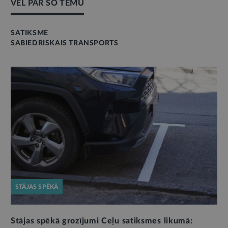
VĒL PAR ŠO TĒMU
SATIKSME
SABIEDRISKAIS TRANSPORTS
STĀJAS SPĒKĀ
Stājas spēkā grozījumi Ceļu satiksmes likumā: