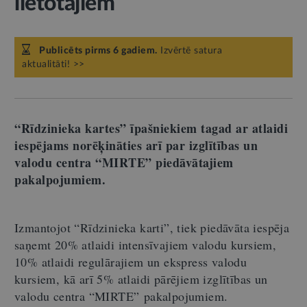
lietotājiem
Publicēts pirms 6 gadiem.
Izvērtē satura
aktualitāti! >>
“Rīdzinieka kartes” īpašniekiem tagad ar atlaidi
iespējams norēķināties arī par izglītības un
valodu centra “MIRTE” piedāvātajiem
pakalpojumiem.
Izmantojot “Rīdzinieka karti”, tiek piedāvāta iespēja
saņemt 20% atlaidi intensīvajiem valodu kursiem,
10% atlaidi regulārajiem un ekspress valodu
kursiem, kā arī 5% atlaidi pārējiem izglītības un
valodu centra “MIRTE”
pakalpojumiem.