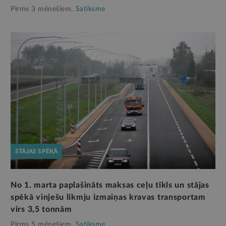
Pirms 3 mēnešiem,
Satiksme
STĀJAS SPĒKĀ
No 1. marta paplašināts maksas ceļu tīkls un stājas
spēkā vinješu likmju izmaiņas kravas transportam
virs 3,5 tonnām
Pirms 5 mēnešiem,
Satiksme