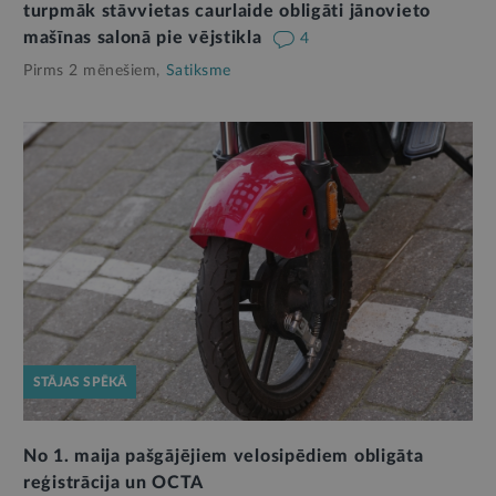
turpmāk stāvvietas caurlaide obligāti jānovieto
mašīnas salonā pie vējstikla
4
Pirms 2 mēnešiem,
Satiksme
STĀJAS SPĒKĀ
No 1. maija pašgājējiem velosipēdiem obligāta
reģistrācija un OCTA