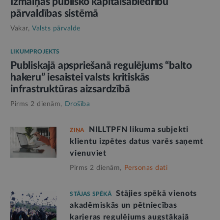
Izmaiņas publisko kapitālsabiedrību
pārvaldības sistēmā
Vakar,
Valsts pārvalde
LIKUMPROJEKTS
Publiskajā apspriešanā regulējums “balto
hakeru” iesaistei valsts kritiskās
infrastruktūras aizsardzībā
Pirms 2 dienām,
Drošība
NILLTPFN likuma subjekti
ZIŅA
klientu izpētes datus varēs saņemt
vienuviet
Pirms 2 dienām,
Personas dati
Stājies spēkā vienots
STĀJAS SPĒKĀ
akadēmiskās un pētniecības
karjeras regulējums augstākajā