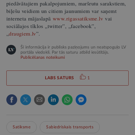
piedāvātajiem pakalpojumiem, maršrutu sarakstiem,
biļešu veidiem un citiem jaunumiem var saņemt
interneta mājaslapā
www.rigassatiksme.lv
vai
sociālajos tīklos „twitter”, „facebook”,
„
draugiem.lv
”.
Šī informācija ir publisks paziņojums un neatspoguļo LV
portāla viedokli. Par tās saturu atbild iesūtītājs.
Publicēšanas noteikumi
LABS SATURS
1
Satiksme
Sabiedriskais transports