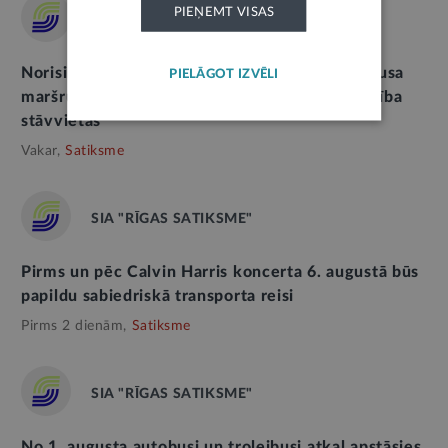
PIEŅEMT VISAS
SIA "RĪGAS SATIKSME"
Norisinoties būvdarbiem, tiks slēgts 1. trolejbusa
PIELĀGOT IZVĒLI
maršruts; mainīsies arī auto novietošanas kārtība
stāvvietās
Vakar,
Satiksme
SIA "RĪGAS SATIKSME"
Pirms un pēc Calvin Harris koncerta 6. augustā būs
papildu sabiedriskā transporta reisi
Pirms 2 dienām,
Satiksme
SIA "RĪGAS SATIKSME"
No 1. augusta autobusi un trolejbusi atkal apstāsies