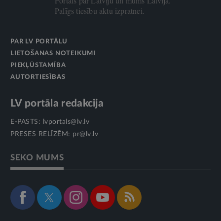
Portāls par Latviju un mums Latvijā.
Palīgs tiesību aktu izpratnei.
PAR LV PORTĀLU
LIETOŠANAS NOTEIKUMI
PIEKĻŪSTAMĪBA
AUTORTIESĪBAS
LV portāla redakcija
E-PASTS:
lvportals@lv.lv
PRESES RELĪZĒM:
pr@lv.lv
SEKO MUMS