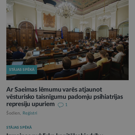
STĀJAS SPĒKĀ
Ar Saeimas lēmumu varēs atjaunot
vēsturisko taisnīgumu padomju psihiatrijas
represiju upuriem
1
Šodien,
Reģistri
STĀJAS SPĒKĀ