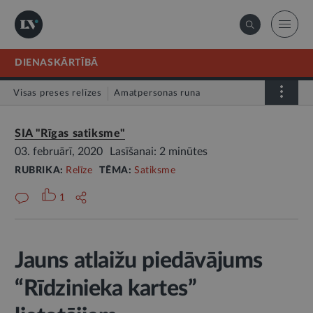
DIENASKĀRTĪBĀ
Visas preses relīzes
Amatpersonas runa
Atklātā vēstule
Relīze
SIA "Rīgas satiksme"
03. februārī, 2020
Lasīšanai: 2 minūtes
RUBRIKA:
Relīze
TĒMA:
Satiksme
1
Jauns atlaižu piedāvājums
“Rīdzinieka kartes”