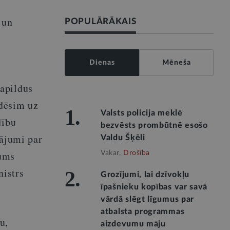
 un
POPULĀRĀKAIS
Dienas
Mēneša
apildus
ldēsim uz
1.
Valsts policija meklē
dību
bezvēsts prombūtnē esošo
tājumi par
Valdu Šķēli
kums
Vakar,
Drošība
nistrs
2.
Grozījumi, lai dzīvokļu
īpašnieku kopības var savā
vārdā slēgt līgumus par
atbalsta programmas
u,
aizdevumu māju