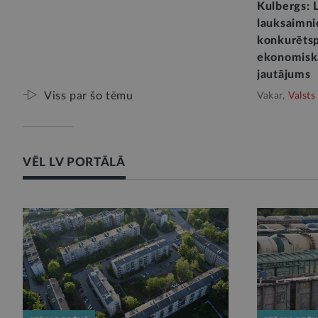
Kulbergs: L
lauksaimni
konkurētspē
ekonomiskā
jautājums
Viss par šo tēmu
Vakar,
Valsts
VĒL LV PORTĀLĀ