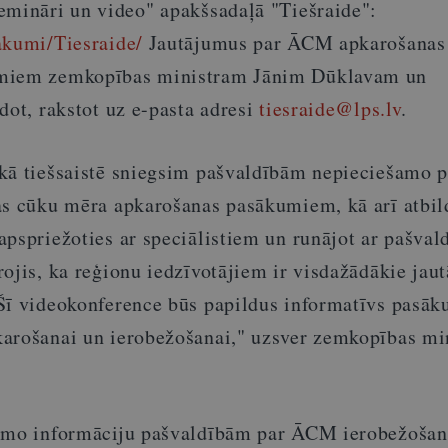
emināri un video" apakšsadaļā "Tiešraide":
akumi/Tiesraide/
Jautājumus par ĀCM apkarošanas
umiem zemkopības ministram Jānim Dūklavam un
dot, rakstot uz e-pasta adresi
tiesraide@lps.lv
.
kā tiešsaistē sniegsim pašvaldībām nepieciešamo p
as cūku mēra apkarošanas pasākumiem, kā arī atbi
pspriežoties ar speciālistiem un runājot ar pašval
ojis, ka reģionu iedzīvotājiem ir visdažādākie jau
Šī videokonference būs papildus informatīvs pasā
arošanai un ierobežošanai," uzsver zemkopības mi
šamo informāciju pašvaldībām par ĀCM ierobežošan