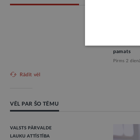
U. Augulis
attīstība ir
ekonomikas
nacionālās
pamats
Pirms 2 dien
Rādīt vēl
VĒL PAR ŠO TĒMU
VALSTS PĀRVALDE
LAUKU ATTĪSTĪBA