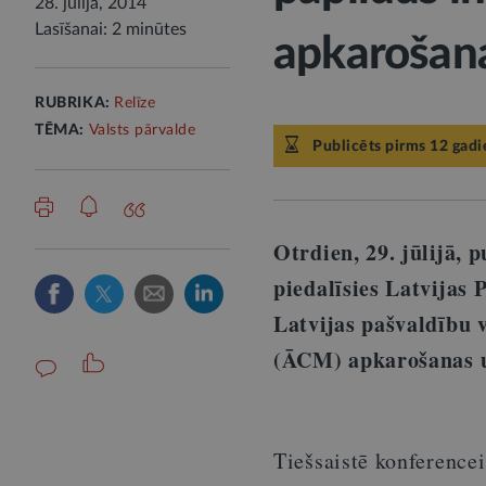
28. jūlijā, 2014
Lasīšanai: 2 minūtes
apkarošan
RUBRIKA:
Relīze
TĒMA:
Valsts pārvalde
Publicēts pirms 12 gad
Otrdien, 29. jūlijā,
piedalīsies Latvijas
Latvijas pašvaldību 
(ĀCM) apkarošanas 
Tiešsaistē konferencei