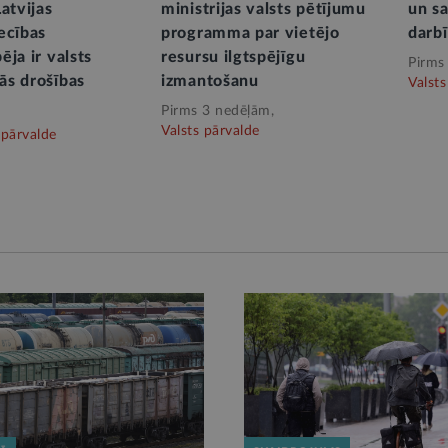
atvijas
ministrijas valsts pētījumu
un sa
ecības
programma par vietējo
darbī
ja ir valsts
resursu ilgtspējīgu
Pirms
s drošības
izmantošanu
Valsts
Pirms 3 nedēļām,
Valsts pārvalde
 pārvalde