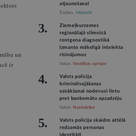
rektors
atjaunošanai
Šodien,
Mājoklis
3.
Ziemeļkurzemes
reģionālajā slimnīcā
rentgena diagnostikā
izmanto mākslīgā intelekta
limība un
risinājumus
ncē ir
Vakar,
Veselības aprūpe
4.
Valsts policija
kriminālvajāšanas
uzsākšanai nodevusi lietu
pret bankomātu apzadzēju
Vakar,
Noziedzība
5.
Valsts policija skaidro attēlā
redzamās personas
identitāti