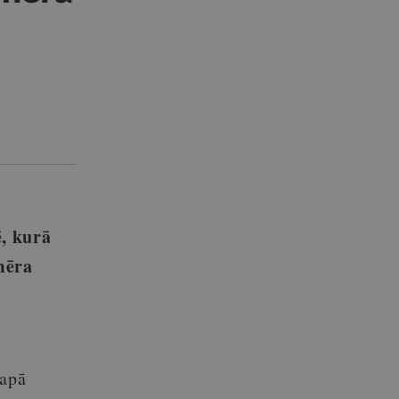
s
ē, kurā
mēra
lapā