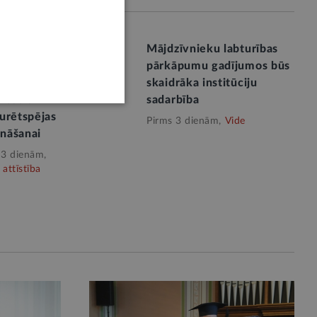
kts Valsts pētījumu
Mājdzīvnieku labturības
rammas projekts
pārkāpumu gadījumos būs
jas pārtikas sistēmas
skaidrāka institūciju
rības un
sadarbība
urētspējas
Pirms 3 dienām,
Vide
ināšanai
 3 dienām,
attīstība