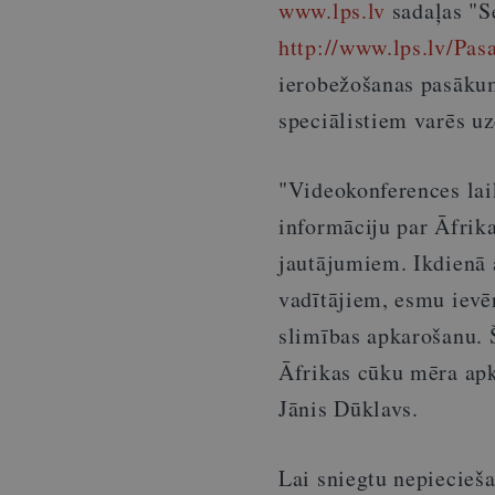
www.lps.lv
sadaļas "S
http://www.lps.lv/Pas
ierobežošanas pasāk
speciālistiem varēs uz
"Videokonferences lai
informāciju par Āfrik
jautājumiem. Ikdienā a
vadītājiem, esmu ievēr
slimības apkarošanu. 
Āfrikas cūku mēra apk
Jānis Dūklavs.
Lai sniegtu nepiecie