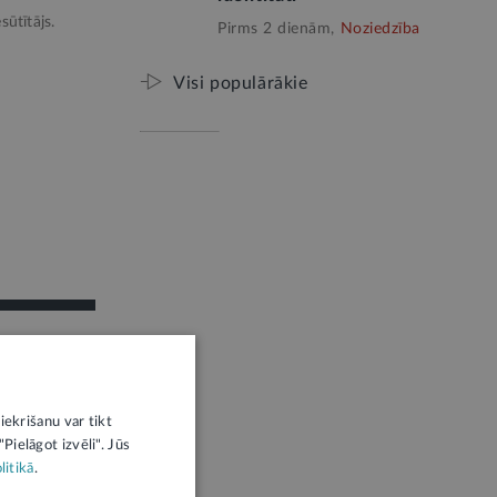
sūtītājs.
Pirms 2 dienām,
Noziedzība
Visi populārākie
iekrišanu var tikt
Pielāgot izvēli". Jūs
litikā
.