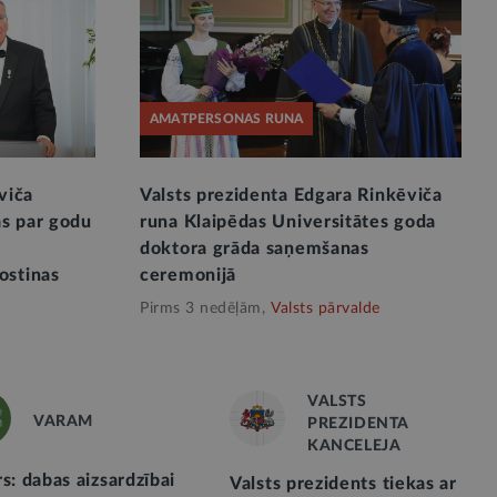
AMATPERSONAS RUNA
viča
Valsts prezidenta Edgara Rinkēviča
ās par godu
runa Klaipēdas Universitātes goda
doktora grāda saņemšanas
ostinas
ceremonijā
Pirms 3 nedēļām,
Valsts pārvalde
VALSTS
VARAM
PREZIDENTA
KANCELEJA
s: dabas aizsardzībai
Valsts prezidents tiekas ar