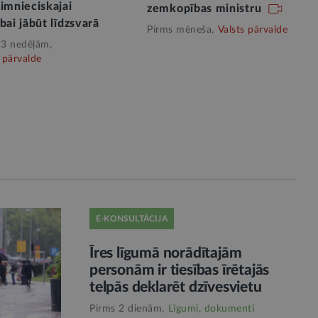
imnieciskajai
zemkopības ministru
bai jābūt līdzsvarā
Pirms mēneša,
Valsts pārvalde
 3 nedēļām,
 pārvalde
E-KONSULTĀCIJA
Īres līgumā norādītajām
personām ir tiesības īrētajās
telpās deklarēt dzīvesvietu
Pirms 2 dienām,
Līgumi, dokumenti