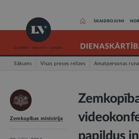
SKAIDROJUMI
NOR
DIENASKĀRTĪB
Sākums
Visas preses relīzes
Amatpersonas run
Zemkopības
videokonfe
Zemkopības ministrija
papildus i