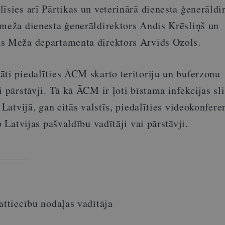
īsies arī Pārtikas un veterinārā dienesta ģenerāldi
 meža dienesta ģenerāldirektors Andis Krēsliņš un
s Meža departamenta direktors Arvīds Ozols.
āti piedalīties ĀCM skarto teritoriju un buferzonu
i pārstāvji. Tā kā ĀCM ir ļoti bīstama infekcijas s
 Latvijā, gan citās valstīs, piedalīties videokonfere
o Latvijas pašvaldību vadītāji vai pārstāvji.
______
attiecību nodaļas vadītāja