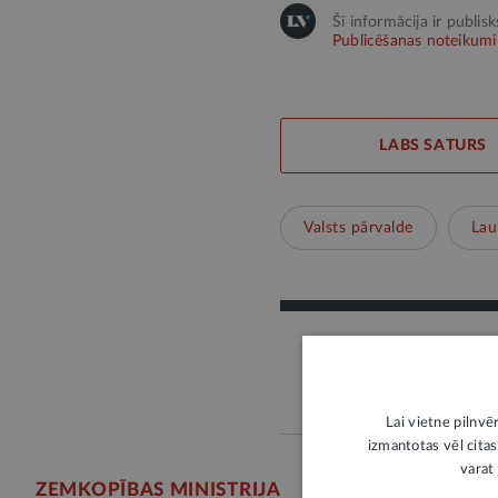
Šī informācija ir publis
Publicēšanas noteikumi
LABS SATURS
Valsts pārvalde
Lau
Lai vietne pilnvē
izmantotas vēl citas
varat 
ZEMKOPĪBAS MINISTRIJA