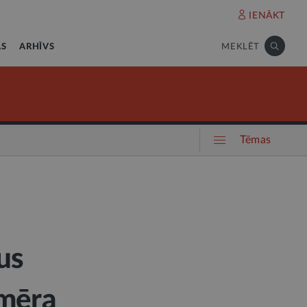
IENĀKT
AS
ARHĪVS
MEKLĒT
Tēmas
us
 mēra