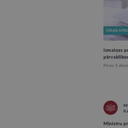
STĀJAS SPĒ
Izmaiņas p
pārvaldība
Pirms 3 dien
M
K
Ministru p