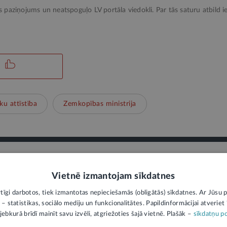
ks paziņojums un neatspoguļo LV portāla viedokli. Par tās saturu atbild ie
ku attīstība
Zemkopības ministrija
PIEVIENOT KOMENTĀRU
Vietnē izmantojam sīkdatnes
rtīgi darbotos, tiek izmantotas nepieciešamās (obligātās) sīkdatnes. Ar Jūsu p
 – statistikas, sociālo mediju un funkcionalitātes. Papildinformācijai atveriet "
jebkurā brīdī mainīt savu izvēli, atgriežoties šajā vietnē. Plašāk –
sīkdatņu po