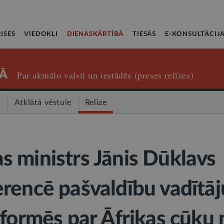
ISES
VIEDOKĻI
DIENASKĀRTĪBĀ
TIESĀS
E-KONSULTĀCIJ
Ā
Par aktuālo valstī un iestādēs (preses relīzes)
a
Atklātā vēstule
Relīze
 ministrs Jānis Dūklavs
rencē pašvaldību vadītāj
nformēs par Āfrikas cūku