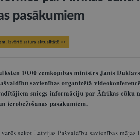
as pasākumiem
iem.
Izvērtē satura aktualitāti! >>
 pulksten 10.00 zemkopības ministrs Jānis Dūklav
 Pašvaldību savienības organizētā videokonferenc
vadītājiem sniegs informāciju par Āfrikas cūku 
un ierobežošanas pasākumiem.
 varēs sekot Latvijas Pašvaldību savienības mājas 