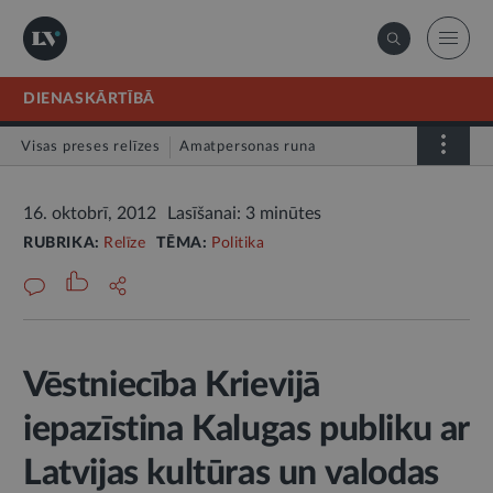
DIENASKĀRTĪBĀ
Visas preses relīzes
Amatpersonas runa
Atklātā vēstule
Relīze
16. oktobrī, 2012
Lasīšanai: 3 minūtes
RUBRIKA:
Relīze
TĒMA:
Politika
Vēstniecība Krievijā
iepazīstina Kalugas publiku ar
Latvijas kultūras un valodas