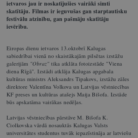
ietvaros jau ir noskatījušies vairāki simti
skatītāju. Filmas ir ieguvušas gan starptautisku
festivālu atzinību, gan pašmāju skatītāju
ievērību.
Eiropas dienu ietvaros 13.oktobrī Kalugas
sabiedrībai vienā no skaistākajām pilsētas izstāžu
galerijām
"Obraz"
tika atklāta fotoizstāde "Viena
diena Rīgā". Izstādi atklāja Kalugas apgabala
kultūras ministrs Aleksandrs Tipakovs, izstāžu zāles
direktore Valentīna Volkova un Latvijas vēstniecības
KF preses un kultūras atašejs Maija Bišofa. Izstāde
būs apskatāma vairākas nedēļas.
Latvijas vēstniecības pārstāve M. Bišofa K.
Ciolkovska vārdā nosauktās Kalugas Valsts
universitātes studentus tuvāk iepazīstināja ar latviešu