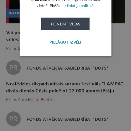
vietnē. Plašāk –
sīkdatņu politikā
.
INTERVIJA
PIEŅEMT VISAS
Vai politiskie uzskati vienmēr nosaka izvēli
vēlēšanās? Pētījums atklāj pretrunīgu ainu
PIELĀGOT IZVĒLI
Pirms 2 mēnešiem,
Politika
FONDS ATVĒRTAI SABIEDRĪBAI “DOTS”
Noslēdzies divpadsmitais sarunu festivāls “LAMPA”,
divās dienās Cēsīs pulcējot 27 000 apmeklētāju
Pirms 4 nedēļām,
Politika
FONDS ATVĒRTAI SABIEDRĪBAI “DOTS”