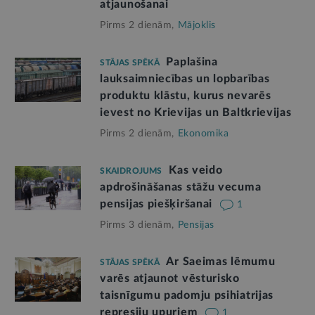
atjaunošanai
Pirms 2 dienām,
Mājoklis
Paplašina
STĀJAS SPĒKĀ
lauksaimniecības un lopbarības
produktu klāstu, kurus nevarēs
ievest no Krievijas un Baltkrievijas
Pirms 2 dienām,
Ekonomika
Kas veido
SKAIDROJUMS
apdrošināšanas stāžu vecuma
pensijas piešķiršanai
1
Pirms 3 dienām,
Pensijas
Ar Saeimas lēmumu
STĀJAS SPĒKĀ
varēs atjaunot vēsturisko
taisnīgumu padomju psihiatrijas
represiju upuriem
1