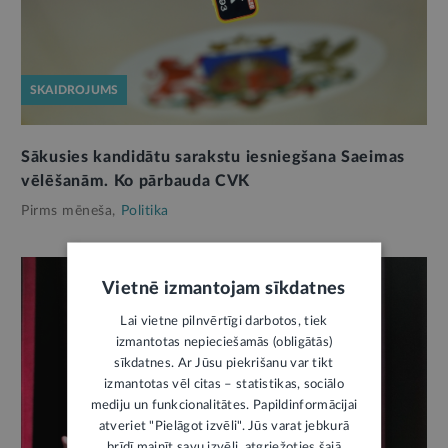
SKAIDROJUMS
Sākusies kandidātu sarakstu iesniegšana Saeimas
vēlēšanām. Ko pārbauda CVK
Pirms mēneša,
Politika
Vietnē izmantojam sīkdatnes
Lai vietne pilnvērtīgi darbotos, tiek
izmantotas nepieciešamās (obligātās)
sīkdatnes. Ar Jūsu piekrišanu var tikt
izmantotas vēl citas – statistikas, sociālo
mediju un funkcionalitātes. Papildinformācijai
atveriet "Pielāgot izvēli". Jūs varat jebkurā
brīdī mainīt savu izvēli, atgriežoties šajā