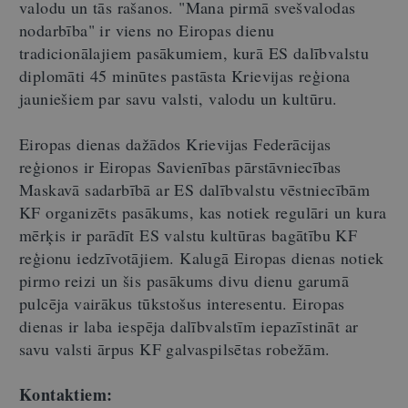
valodu un tās rašanos. "Mana pirmā svešvalodas
nodarbība" ir viens no Eiropas dienu
tradicionālajiem pasākumiem, kurā ES dalībvalstu
diplomāti 45 minūtes pastāsta Krievijas reģiona
jauniešiem par savu valsti, valodu un kultūru.
Eiropas dienas dažādos Krievijas Federācijas
reģionos ir Eiropas Savienības pārstāvniecības
Maskavā sadarbībā ar ES dalībvalstu vēstniecībām
KF organizēts pasākums, kas notiek regulāri un kura
mērķis ir parādīt ES valstu kultūras bagātību KF
reģionu iedzīvotājiem. Kalugā Eiropas dienas notiek
pirmo reizi un šis pasākums divu dienu garumā
pulcēja vairākus tūkstošus interesentu. Eiropas
dienas ir laba iespēja dalībvalstīm iepazīstināt ar
savu valsti ārpus KF galvaspilsētas robežām.
Kontaktiem: