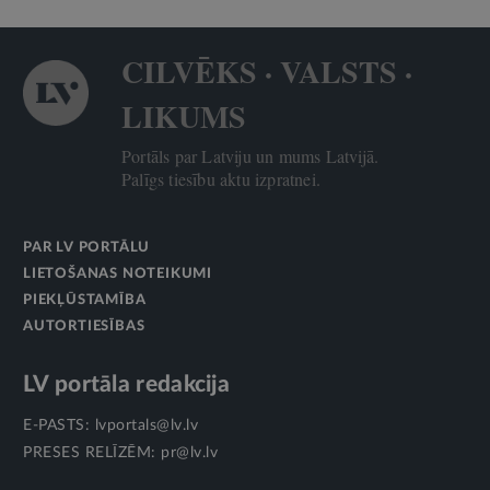
CILVĒKS · VALSTS ·
LIKUMS
Portāls par Latviju un mums Latvijā.
Palīgs tiesību aktu izpratnei.
PAR LV PORTĀLU
LIETOŠANAS NOTEIKUMI
PIEKĻŪSTAMĪBA
AUTORTIESĪBAS
LV portāla redakcija
E-PASTS:
lvportals@lv.lv
PRESES RELĪZĒM:
pr@lv.lv