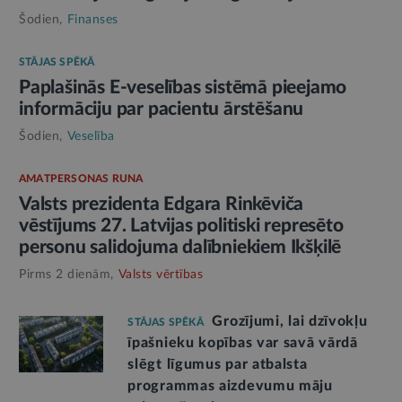
Šodien,
Finanses
STĀJAS SPĒKĀ
Paplašinās E-veselības sistēmā pieejamo
informāciju par pacientu ārstēšanu
Šodien,
Veselība
AMATPERSONAS RUNA
Valsts prezidenta Edgara Rinkēviča
vēstījums 27. Latvijas politiski represēto
personu salidojuma dalībniekiem Ikšķilē
Pirms 2 dienām,
Valsts vērtības
Grozījumi, lai dzīvokļu
STĀJAS SPĒKĀ
īpašnieku kopības var savā vārdā
slēgt līgumus par atbalsta
programmas aizdevumu māju