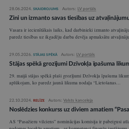
28.06.2024.
Autors:
LV portāls
SKAIDROJUMS
Zini un izmanto savas tiesības uz atvaļināju
Vasara ir iecienītākais laiks, kad darbinieki izmanto atvaļi
paredz tiesības uz ikgadēju darba devēja apmaksātu atvaļinā
29.05.2026.
Autors:
LV portāls
STĀJAS SPĒKĀ
Stājas spēkā grozījumi Dzīvokļa īpašuma liku
29. maijā stājas spēkā plaši grozījumi Dzīvokļa īpašuma liku
aplūkojam, ko paredz jaunā likuma nodaļa “Lietošanas…
22.10.2024.
Autors:
Valsts kanceleja
RELĪZE
Noslēdzies konkurss uz diviem amatiem “Pasa
AS “Pasažieru vilciens” nominācijas komisija ir pabeigusi atl
padomes locekļu amatiem - ar kompetenci finanšu jautājumu