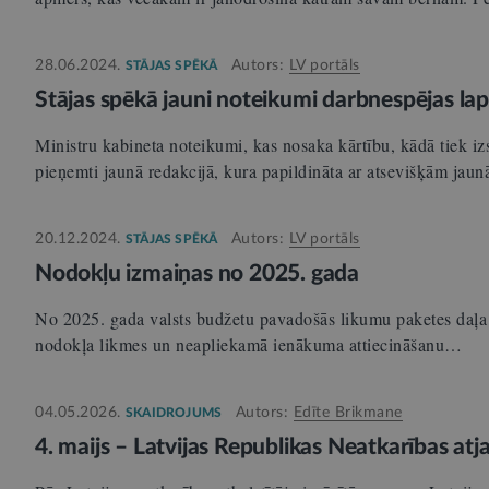
28.06.2024.
Autors:
LV portāls
STĀJAS SPĒKĀ
Stājas spēkā jauni noteikumi darbnespējas lap
Ministru kabineta noteikumi, kas nosaka kārtību, kādā tiek iz
pieņemti jaunā redakcijā, kura papildināta ar atsevišķām ja
20.12.2024.
Autors:
LV portāls
STĀJAS SPĒKĀ
Nodokļu izmaiņas no 2025. gada
No 2025. gada valsts budžetu pavadošās likumu paketes daļa
nodokļa likmes un neapliekamā ienākuma attiecināšanu…
04.05.2026.
Autors:
Edīte Brikmane
SKAIDROJUMS
4. maijs – Latvijas Republikas Neatkarības at