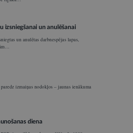
u izsniegšanai un anulēšanai
sniegtas un anulētas darbnespējas lapas,
unām…
 paredz izmaiņas nodokļos – jaunas ienākuma
jaunošanas diena