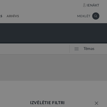
IENĀKT
AS
ARHĪVS
MEKLĒT
Tēmas
IZVĒLĒTIE FILTRI