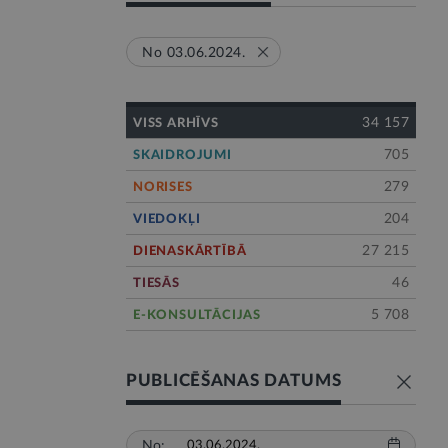
No 03.06.2024.
34 157
VISS ARHĪVS
705
SKAIDROJUMI
279
NORISES
204
VIEDOKĻI
27 215
DIENASKĀRTĪBĀ
46
TIESĀS
5 708
E-KONSULTĀCIJAS
PUBLICĒŠANAS DATUMS
No: