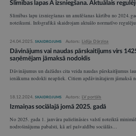
Slimības lapas A izsniegšana. Aktuālais regul
Slimības lapu izsniegšanas un anulēšanas kārtību no 2024. gad
noteikumi. Infografikā skaidrojam aktuālo normatīvo regul
24.04.2025.
Autors:
Lidija Dārziņa
SKAIDROJUMS
Dāvinājums vai naudas pārskaitījums virs 142
saņēmējam jāmaksā nodoklis
Dāvinājumus un dažādus cita veida naudas pārskaitījumus laul
ienākuma nodokli neapliek. Citiem apdāvinātajiem jāmaksā 
18.12.2024.
Autors:
LV portāls
SKAIDROJUMS
Izmaiņas sociālajā jomā 2025. gadā
No 2025. gada 1. janvāra palielināsies valstī noteiktā minimāl
nodrošinājuma pabalsti, kā arī pašvaldību sociālās…