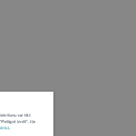
iekrišanu var tikt
Pielāgot izvēli". Jūs
litikā
.