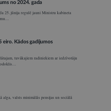
ējums no 2024. gada
a 25. jūnija regulē jauni Ministru kabineta
ējumu…
5 eiro. Kādos gadījumos
ātajam, tuvākajiem radiniekiem ar iedzīvotāju
nodoklis…
ā alga, valsts minimālās pensijas un sociālā