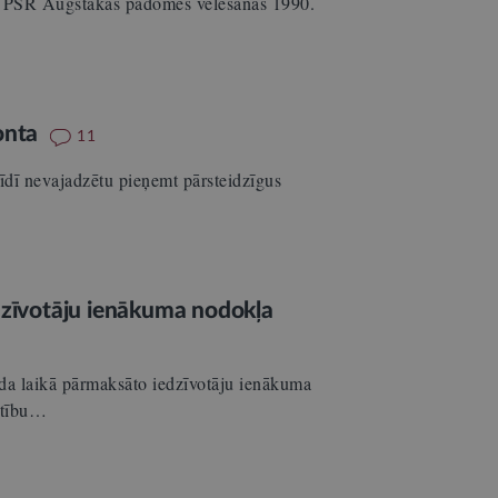
ijas PSR Augstākās padomes vēlēšanās 1990.
konta
11
rīdī nevajadzētu pieņemt pārsteidzīgus
edzīvotāju ienākuma nodokļa
ada laikā pārmaksāto iedzīvotāju ienākuma
lītību…