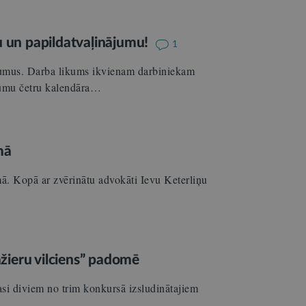
mu un papildatvaļinājumu!
1
nājumus. Darba likums ikvienam darbiniekam
jumu četru kalendāra…
mā
mā. Kopā ar zvērinātu advokāti Ievu Keterliņu
žieru vilciens” padomē
asi diviem no trim konkursā izsludinātajiem
,…