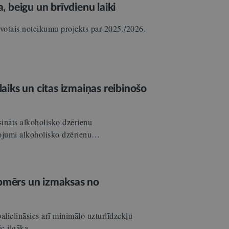
 beigu un brīvdienu laiki
atavotais noteikumu projekts par 2025./2026.
laiks un citas izmaiņas reibinošo
sināts alkoholisko dzērienu
ežojumi alkoholisko dzērienu…
apmērs un izmaksas no
alielināsies arī minimālo uzturlīdzekļu
ēc ilgāka…