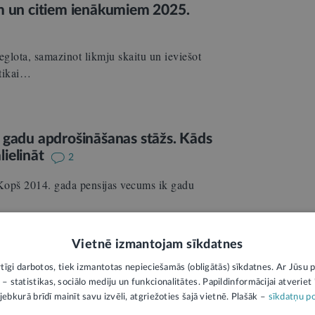
am un citiem ienākumiem 2025.
glota, samazinot likmju skaitu un ieviešot
 tikai…
0 gadu apdrošināšanas stāžs. Kāds
lielināt
2
 Kopš 2014. gada pensijas vecums ik gadu
Vietnē izmantojam sīkdatnes
rtīgi darbotos, tiek izmantotas nepieciešamās (obligātās) sīkdatnes. Ar Jūsu p
 – statistikas, sociālo mediju un funkcionalitātes. Papildinformācijai atveriet "
bu reforma. Galvenās izmaiņas paredz
jebkurā brīdī mainīt savu izvēli, atgriežoties šajā vietnē. Plašāk –
sīkdatņu po
rī to,…