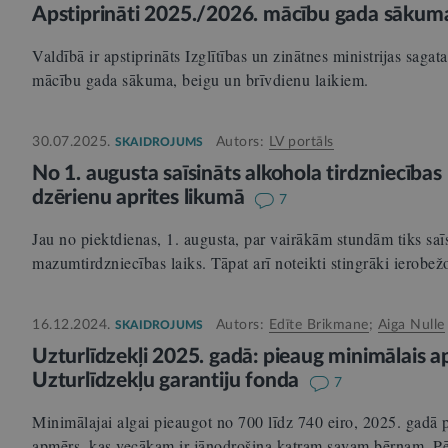
Apstiprināti 2025./2026. mācību gada sākuma,
Valdībā ir apstiprināts Izglītības un zinātnes ministrijas sag
mācību gada sākuma, beigu un brīvdienu laikiem.
30.07.2025.
Autors:
LV portāls
SKAIDROJUMS
No 1. augusta saīsināts alkohola tirdzniecības 
dzērienu aprites likumā
7
Jau no piektdienas, 1. augusta, par vairākām stundām tiks saī
mazumtirdzniecības laiks. Tāpat arī noteikti stingrāki ierob
16.12.2024.
Autors:
Edīte Brikmane
;
Aiga Nulle
SKAIDROJUMS
Uzturlīdzekļi 2025. gadā: pieaug minimālais 
Uzturlīdzekļu garantiju fonda
7
Minimālajai algai pieaugot no 700 līdz 740 eiro, 2025. gadā p
apmērs, kas vecākam ir jānodrošina katram savam bērnam. P