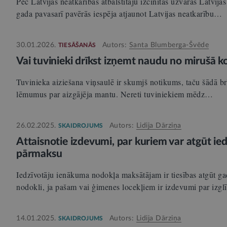
Pēc Latvijas neatkarības atbalstītāju izcīnītās uzvaras Latv
gada pavasarī pavērās iespēja atjaunot Latvijas neatkarību…
30.01.2026.
Autors:
Santa Blumberga-Švēde
TIESĀŠANĀS
Vai tuvinieki drīkst izņemt naudu no mirušā 
Tuvinieka aiziešana viņsaulē ir skumjš notikums, taču šādā b
lēmumus par aizgājēja mantu. Nereti tuviniekiem mēdz…
26.02.2025.
Autors:
Lidija Dārziņa
SKAIDROJUMS
Attaisnotie izdevumi, par kuriem var atgūt i
pārmaksu
Iedzīvotāju ienākuma nodokļa maksātājam ir tiesības atgūt g
nodokli, ja pašam vai ģimenes locekļiem ir izdevumi par izg
14.01.2025.
Autors:
Lidija Dārziņa
SKAIDROJUMS