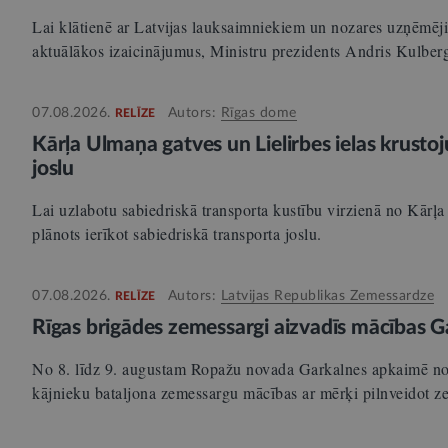
Lai klātienē ar Latvijas lauksaimniekiem un nozares uzņēmēji
aktuālākos izaicinājumus, Ministru prezidents Andris Kulber
07.08.2026.
Autors:
Rīgas dome
RELĪZE
Kārļa Ulmaņa gatves un Lielirbes ielas krusto
joslu
Lai uzlabotu sabiedriskā transporta kustību virzienā no Kārļa
plānots ierīkot sabiedriskā transporta joslu.
07.08.2026.
Autors:
Latvijas Republikas Zemessardze
RELĪZE
Rīgas brigādes zemessargi aizvadīs mācības G
No 8. līdz 9. augustam Ropažu novada Garkalnes apkaimē nor
kājnieku bataljona zemessargu mācības ar mērķi pilnveidot 