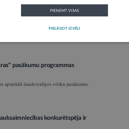
PIEŅEMT VISAS
mbūtnē esošo Irynu Itkinu
PIELĀGOT IZVĒLI
ecirkņa amatpersonas Ludzā meklē bezvēsts
asaras" pasākumu programmas
āts apmeklēt daudzveidīgos svētku pasākumus.
 lauksaimniecības konkurētspēja ir