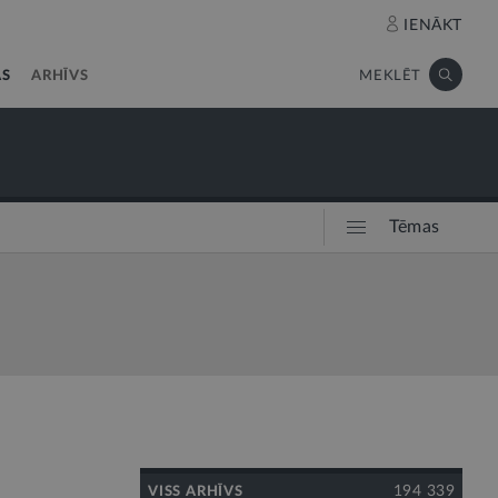
IENĀKT
AS
ARHĪVS
MEKLĒT
Tēmas
194 339
VISS ARHĪVS