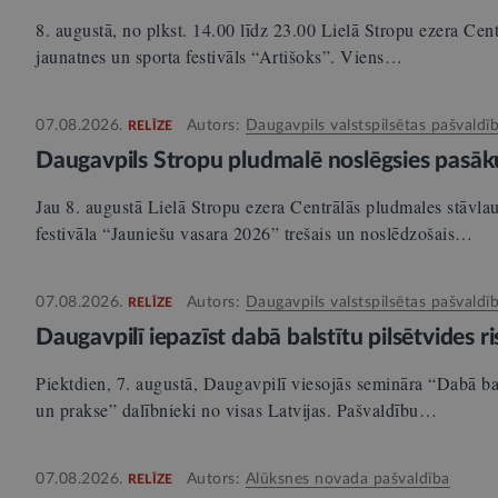
8. augustā, no plkst. 14.00 līdz 23.00 Lielā Stropu ezera Cent
jaunatnes un sporta festivāls “Artišoks”. Viens…
07.08.2026.
Autors:
Daugavpils valstspilsētas pašvaldī
RELĪZE
Daugavpils Stropu pludmalē noslēgsies pasāk
Jau 8. augustā Lielā Stropu ezera Centrālās pludmales stāvla
festivāla “Jauniešu vasara 2026” trešais un noslēdzošais…
07.08.2026.
Autors:
Daugavpils valstspilsētas pašvaldī
RELĪZE
Daugavpilī iepazīst dabā balstītu pilsētvides 
Piektdien, 7. augustā, Daugavpilī viesojās semināra “Dabā bals
un prakse” dalībnieki no visas Latvijas. Pašvaldību…
07.08.2026.
Autors:
Alūksnes novada pašvaldība
RELĪZE