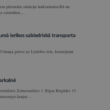
em pārrunātu situāciju lauksaimniecībā un
gs ceturtdien,…
jumā ierīkos sabiedriskā transporta
 Ulmaņa gatves uz Lielirbes ielu, krustojumā
arkalnē
isināsies Zemessardzes 1. Rīgas Brigādes 13.
zemessargu kaujas…