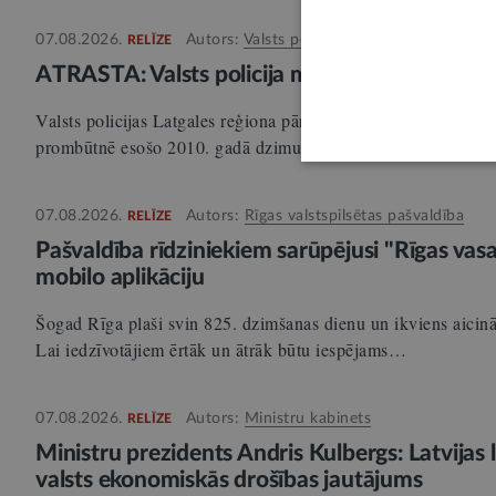
07.08.2026.
Autors:
Valsts policija
RELĪZE
ATRASTA: Valsts policija meklē bezvēsts pro
Valsts policijas Latgales reģiona pārvaldes Ziemeļlatgales i
prombūtnē esošo 2010. gadā dzimušo Irynu Itkinu, kura šā…
07.08.2026.
Autors:
Rīgas valstspilsētas pašvaldība
RELĪZE
Pašvaldība rīdziniekiem sarūpējusi "Rīgas v
mobilo aplikāciju
Šogad Rīga plaši svin 825. dzimšanas dienu un ikviens aicin
Lai iedzīvotājiem ērtāk un ātrāk būtu iespējams…
07.08.2026.
Autors:
Ministru kabinets
RELĪZE
Ministru prezidents Andris Kulbergs: Latvijas
valsts ekonomiskās drošības jautājums