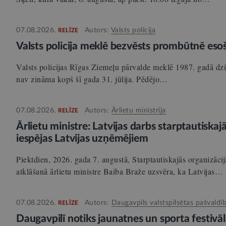
07.08.2026.
Autors:
Valsts policija
RELĪZE
Valsts policija meklē bezvēsts prombūtnē es
Valsts policijas Rīgas Ziemeļu pārvalde meklē 1987. gadā dz
nav zināma kopš šī gada 31. jūlija. Pēdējo…
07.08.2026.
Autors:
Ārlietu ministrija
RELĪZE
Ārlietu ministre: Latvijas darbs starptautiskaj
iespējas Latvijas uzņēmējiem
Piektdien, 2026. gada 7. augustā, Starptautiskajās organizācij
atklāšanā ārlietu ministre Baiba Braže uzsvēra, ka Latvijas…
07.08.2026.
Autors:
Daugavpils valstspilsētas pašvaldī
RELĪZE
Daugavpilī notiks jaunatnes un sporta festivāl