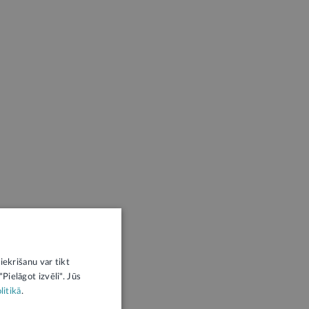
iekrišanu var tikt
Pielāgot izvēli". Jūs
litikā
.