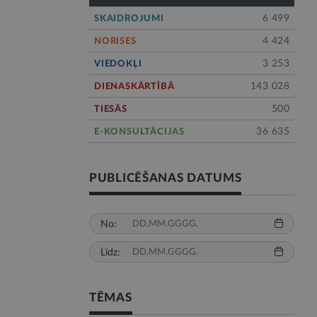
6 499
SKAIDROJUMI
4 424
NORISES
3 253
VIEDOKĻI
143 028
DIENASKĀRTĪBĀ
500
TIESĀS
36 635
E-KONSULTĀCIJAS
PUBLICĒŠANAS DATUMS
No:
Līdz:
TĒMAS