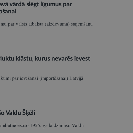
savā vārdā slēgt līgumus par
ošanai
gumu par valsts atbalsta (aizdevuma) saņemšanu
uktu klāstu, kurus nevarēs ievest
umi par ievešanai (importēšanai) Latvijā
o Valdu Šķēli
prombūtnē esošo 1955. gadā dzimušo Valdu