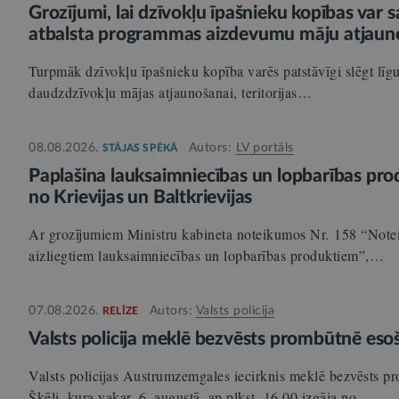
Grozījumi, lai dzīvokļu īpašnieku kopības var 
atbalsta programmas aizdevumu māju atjaun
Turpmāk dzīvokļu īpašnieku kopība varēs patstāvīgi slēgt lī
daudzdzīvokļu mājas atjaunošanai, teritorijas…
08.08.2026.
Autors:
LV portāls
STĀJAS SPĒKĀ
Paplašina lauksaimniecības un lopbarības prod
no Krievijas un Baltkrievijas
Ar grozījumiem Ministru kabineta noteikumos Nr. 158 “Noteik
aizliegtiem lauksaimniecības un lopbarības produktiem”,…
07.08.2026.
Autors:
Valsts policija
RELĪZE
Valsts policija meklē bezvēsts prombūtnē esoš
Valsts policijas Austrumzemgales iecirknis meklē bezvēsts 
Šķēli, kura vakar, 6. augustā, ap plkst. 16.00 izgāja no…