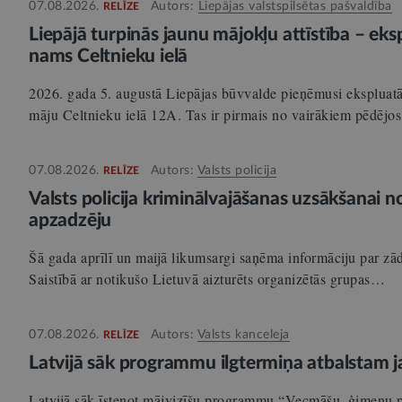
07.08.2026.
Autors:
Liepājas valstspilsētas pašvaldība
RELĪZE
Liepājā turpinās jaunu mājokļu attīstība – ek
nams Celtnieku ielā
2026. gada 5. augustā Liepājas būvvalde pieņēmusi ekspluat
māju Celtnieku ielā 12A. Tas ir pirmais no vairākiem pēdēj
07.08.2026.
Autors:
Valsts policija
RELĪZE
Valsts policija kriminālvajāšanas uzsākšanai 
apzadzēju
Šā gada aprīlī un maijā likumsargi saņēma informāciju par 
Saistībā ar notikušo Lietuvā aizturēts organizētās grupas…
07.08.2026.
Autors:
Valsts kanceleja
RELĪZE
Latvijā sāk programmu ilgtermiņa atbalsta
Latvijā sāk īstenot mājvizīšu programmu “Vecmāšu–ģimeņu par