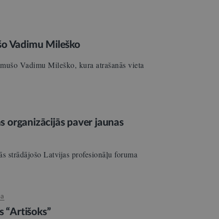
ošo Vadimu Mileško
imušo Vadimu Mileško, kura atrašanās vieta
ās organizācijās paver jaunas
ās strādājošo Latvijas profesionāļu foruma
ba
s “Artišoks”