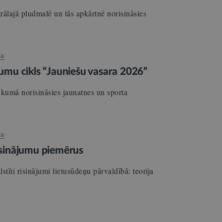
rālajā pludmalē un tās apkārtnē norisināsies
ba
umu cikls “Jauniešu vasara 2026”
ukumā norisināsies jaunatnes un sporta
ba
risinājumu piemērus
tīti risinājumi lietusūdeņu pārvaldībā: teorija