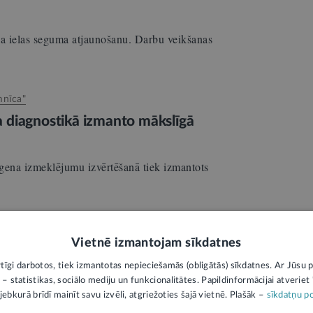
na ielas seguma atjaunošanu. Darbu veikšanas
mnīca"
a diagnostikā izmanto mākslīgā
tgena izmeklējumu izvērtēšanā tiek izmantots
Vietnē izmantojam sīkdatnes
cigarešu izplatīšanas kanālu
rtīgi darbotos, tiek izmantotas nepieciešamās (obligātās) sīkdatnes. Ar Jūsu p
usi kriminālvajāšanai organizētu grupējumu,
 – statistikas, sociālo mediju un funkcionalitātes. Papildinformācijai atveriet "
jebkurā brīdī mainīt savu izvēli, atgriežoties šajā vietnē. Plašāk –
sīkdatņu po