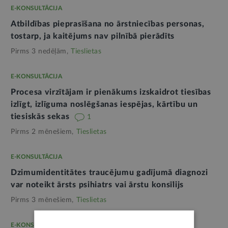
E-KONSULTĀCIJA
Atbildības pieprasīšana no ārstniecības personas,
tostarp, ja kaitējums nav pilnībā pierādīts
Pirms 3 nedēļām,
Tieslietas
E-KONSULTĀCIJA
Procesa virzītājam ir pienākums izskaidrot tiesības
izlīgt, izlīguma noslēgšanas iespējas, kārtību un
tiesiskās sekas
1
Pirms 2 mēnešiem,
Tieslietas
E-KONSULTĀCIJA
Dzimumidentitātes traucējumu gadījumā diagnozi
var noteikt ārsts psihiatrs vai ārstu konsīlijs
Pirms 3 mēnešiem,
Tieslietas
E-KONSULTĀCIJA