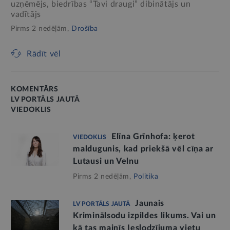
uzņēmējs, biedrības “Tavi draugi” dibinātājs un
vadītājs
Pirms 2 nedēļām,
Drošība
Rādīt vēl
KOMENTĀRS
LV PORTĀLS JAUTĀ
VIEDOKLIS
Elīna Grīnhofa: ķerot
VIEDOKLIS
maldugunis, kad priekšā vēl cīņa ar
Lutausi un Velnu
Pirms 2 nedēļām,
Politika
Jaunais
LV PORTĀLS JAUTĀ
Kriminālsodu izpildes likums. Vai un
kā tas mainīs Ieslodzījuma vietu