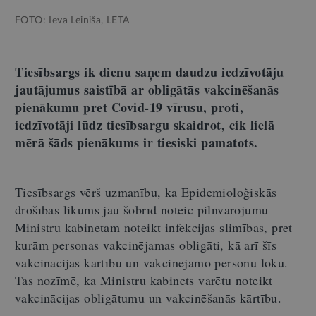
FOTO: Ieva Leiniša, LETA
Tiesībsargs ik dienu saņem daudzu iedzīvotāju
jautājumus saistībā ar obligātās vakcinēšanās
pienākumu pret Covid-19 vīrusu, proti,
iedzīvotāji lūdz tiesībsargu skaidrot, cik lielā
mērā šāds pienākums ir tiesiski pamatots.
Tiesībsargs vērš uzmanību, ka Epidemioloģiskās
drošības likums jau šobrīd noteic pilnvarojumu
Ministru kabinetam noteikt infekcijas slimības, pret
kurām personas vakcinējamas obligāti, kā arī šīs
vakcinācijas kārtību un vakcinējamo personu loku.
Tas nozīmē, ka Ministru kabinets varētu noteikt
vakcinācijas obligātumu un vakcinēšanās kārtību.