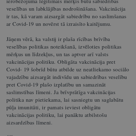
ierobežojuma leģitīmais mērķis būtu sabiedrības
veselības un labklājības nodrošināšana. Vakcinācija
ir tas, kā varam aizsargāt sabiedrību no saslimšanas
ar Covid-19 un novērst tā izraisīto kaitējumu.
Jāņem vērā, ka valstij ir plaša rīcības brīvība
veselības politikas noteikšanā, izvēloties politikas
mērķus un līdzekļus, un tas aptver arī valsts
vakcinācijas politiku. Obligāta vakcinācija pret
Covid- 19 šobrīd būtu atbilde uz neatliekamo sociālo
vajadzību aizsargāt indivīdu un sabiedrības veselību
pret Covid-19 plašo izplatību un samazināt
saslimstības līmeni. Ja brīvprātīga vakcinācijas
politika nav pietiekama, lai sasniegtu un saglabātu
pūļa imunitāti, ir pamats ieviest obligātu
vakcinācijas politiku, lai panāktu atbilstošu
aizsardzības līmeni.