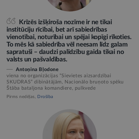
Krīzēs izšķiroša nozīme ir ne tikai
institūciju rīcībai, bet arī sabiedrības
vienotībai, noturībai un spējai kopīgi rīkoties.
To mēs kā sabiedrība vēl neesam līdz galam
sapratuši – daudzi palīdzību gaida tikai no
valsts un pašvaldības.
Antoņina Bļodone
viena no organizācijas “Sievietes aizsardzībai
SKUDRAS” dibinātājām, Nacionālo bruņoto spēku
Štāba bataljona komandiere, pulkvede
Pirms nedēļas,
Drošība