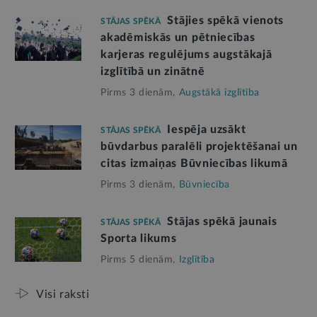
Stājies spēkā vienots
STĀJAS SPĒKĀ
akadēmiskās un pētniecības
karjeras regulējums augstākajā
izglītībā un zinātnē
Pirms 3 dienām,
Augstākā izglītība
Iespēja uzsākt
STĀJAS SPĒKĀ
būvdarbus paralēli projektēšanai un
citas izmaiņas Būvniecības likumā
Pirms 3 dienām,
Būvniecība
Stājas spēkā jaunais
STĀJAS SPĒKĀ
Sporta likums
Pirms 5 dienām,
Izglītība
Visi raksti