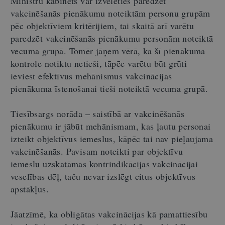
Ministru kabinets var izvēlēties paredzēt
vakcinēšanās pienākumu noteiktām personu grupām
pēc objektīviem kritērijiem, tai skaitā arī varētu
paredzēt vakcinēšanās pienākumu personām noteiktā
vecuma grupā. Tomēr jāņem vērā, ka šī pienākuma
kontrole notiktu netieši, tāpēc varētu būt grūti
ieviest efektīvus mehānismus vakcinācijas
pienākuma īstenošanai tieši noteiktā vecuma grupā.
Tiesībsargs norāda – saistībā ar vakcinēšanās
pienākumu ir jābūt mehānismam, kas ļautu personai
izteikt objektīvus iemeslus, kāpēc tai nav pieļaujama
vakcinēšanās. Pavisam noteikti par objektīvu
iemeslu uzskatāmas kontrindikācijas vakcinācijai
veselības dēļ, taču nevar izslēgt citus objektīvus
apstākļus.
Jāatzīmē, ka obligātas vakcinācijas kā pamattiesību