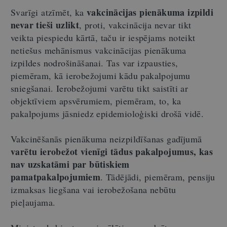
vakcinācijas pienākuma izpildi
Svarīgi atzīmēt, ka
nevar tieši uzlikt
, proti, vakcinācija nevar tikt
veikta piespiedu kārtā, taču ir iespējams noteikt
netiešus mehānismus vakcinācijas pienākuma
izpildes nodrošināšanai. Tas var izpausties,
piemēram, kā ierobežojumi kādu pakalpojumu
sniegšanai. Ierobežojumi varētu tikt saistīti ar
objektīviem apsvērumiem, piemēram, to, ka
pakalpojums jāsniedz epidemioloģiski drošā vidē.
Vakcinēšanās pienākuma neizpildīšanas gadījumā
varētu ierobežot vienīgi tādus pakalpojumus, kas
nav uzskatāmi par būtiskiem
pamatpakalpojumiem
. Tādējādi, piemēram, pensiju
izmaksas liegšana vai ierobežošana nebūtu
pieļaujama.