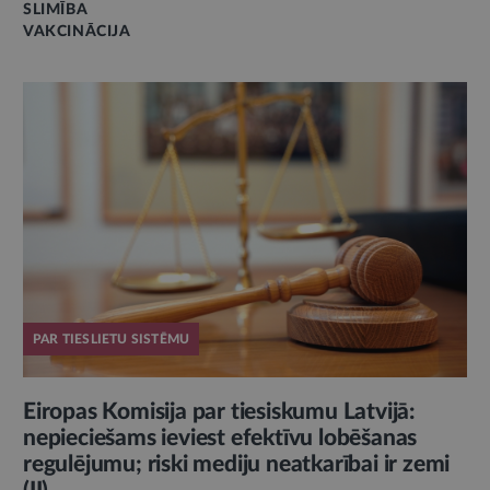
SLIMĪBA
VAKCINĀCIJA
PAR TIESLIETU SISTĒMU
Eiropas Komisija par tiesiskumu Latvijā:
nepieciešams ieviest efektīvu lobēšanas
regulējumu; riski mediju neatkarībai ir zemi