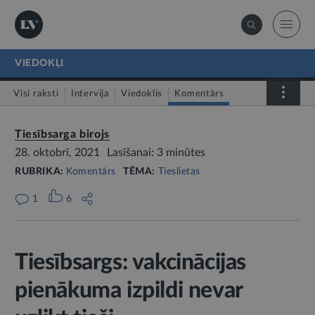
VIEDOKĻI
Visi raksti
Intervija
Viedoklis
Komentārs
LV portāls jautā
Tiesībsarga birojs
28. oktobrī, 2021
Lasīšanai: 3 minūtes
RUBRIKA:
Komentārs
TĒMA:
Tieslietas
1
6
Tiesībsargs: vakcinācijas
pienākuma izpildi nevar