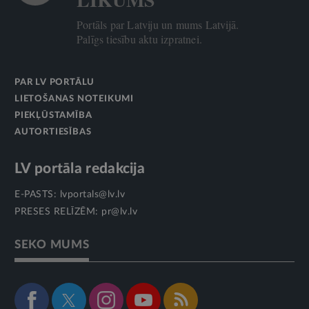
Portāls par Latviju un mums Latvijā.
Palīgs tiesību aktu izpratnei.
PAR LV PORTĀLU
LIETOŠANAS NOTEIKUMI
PIEKĻŪSTAMĪBA
AUTORTIESĪBAS
LV portāla redakcija
E-PASTS:
lvportals@lv.lv
PRESES RELĪZĒM:
pr@lv.lv
SEKO MUMS