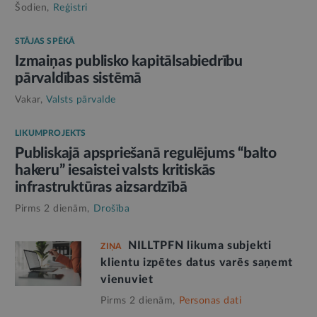
Šodien,
Reģistri
STĀJAS SPĒKĀ
Izmaiņas publisko kapitālsabiedrību
pārvaldības sistēmā
Vakar,
Valsts pārvalde
LIKUMPROJEKTS
Publiskajā apspriešanā regulējums “balto
hakeru” iesaistei valsts kritiskās
infrastruktūras aizsardzībā
Pirms 2 dienām,
Drošība
NILLTPFN likuma subjekti
ZIŅA
klientu izpētes datus varēs saņemt
vienuviet
Pirms 2 dienām,
Personas dati