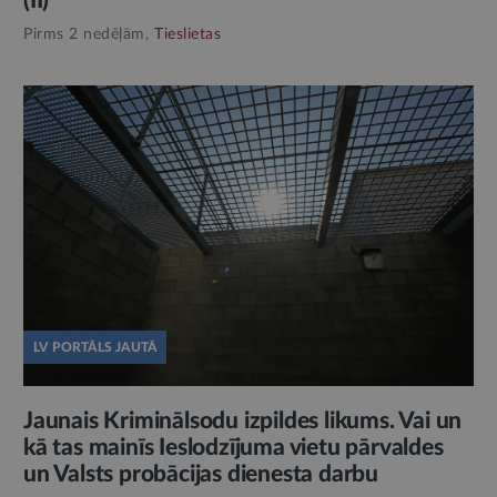
(II)
Pirms 2 nedēļām,
Tieslietas
LV PORTĀLS JAUTĀ
Jaunais Kriminālsodu izpildes likums. Vai un
kā tas mainīs Ieslodzījuma vietu pārvaldes
un Valsts probācijas dienesta darbu