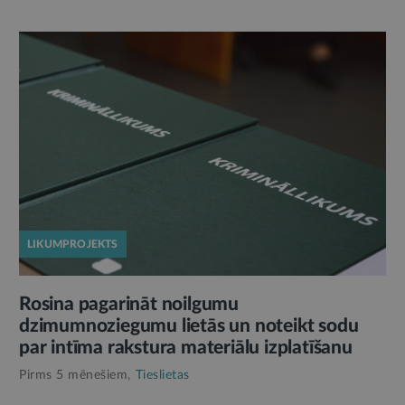
LIKUMPROJEKTS
Rosina pagarināt noilgumu
dzimumnoziegumu lietās un noteikt sodu
par intīma rakstura materiālu izplatīšanu
Pirms 5 mēnešiem,
Tieslietas