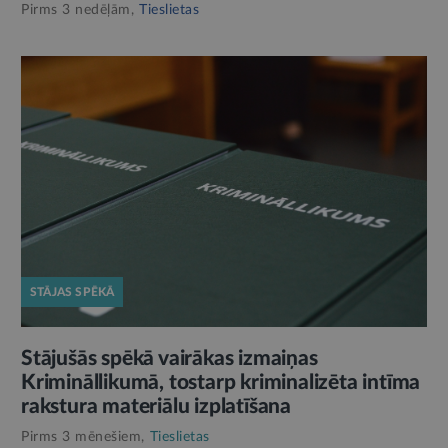
Pirms 3 nedēļām,
Tieslietas
STĀJAS SPĒKĀ
Stājušās spēkā vairākas izmaiņas
Krimināllikumā, tostarp kriminalizēta intīma
rakstura materiālu izplatīšana
Pirms 3 mēnešiem,
Tieslietas