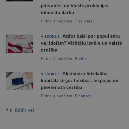
pārvaldes un Valsts probācijas
dienesta darbu
Pirms 3 nedēļām,
Tieslietas
Atdot balsi par populismu
VIEDOKLIS
vai idejām? Vēlētāju izvēle un valsts
drošība
Pirms 4 nedēļām,
Politika
Akcionāru līdzdalība
VIEDOKLIS
kapitāla tirgū: tiesības, iespējas un
pievienotā vērtība
Pirms 4 nedēļām,
Finanses
Rādīt vēl