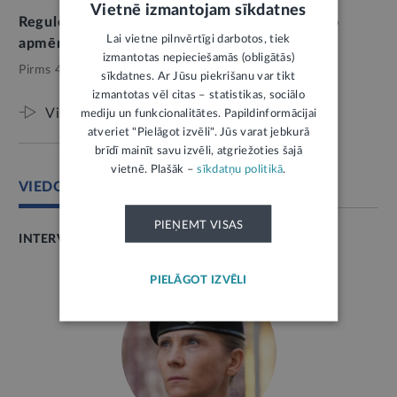
Vietnē izmantojam sīkdatnes
Regulējums nenosaka uzturlīdzekļu maksimālo
Lai vietne pilnvērtīgi darbotos, tiek
apmēru
1
izmantotas nepieciešamās (obligātās)
Pirms 4 mēnešiem,
Tieslietas
sīkdatnes. Ar Jūsu piekrišanu var tikt
izmantotas vēl citas – statistikas, sociālo
Viss par šo tēmu
mediju un funkcionalitātes. Papildinformācijai
atveriet "Pielāgot izvēli". Jūs varat jebkurā
brīdī mainīt savu izvēli, atgriežoties šajā
vietnē. Plašāk –
sīkdatņu politikā
.
VIEDOKĻI
PIEŅEMT VISAS
INTERVIJA
PIELĀGOT IZVĒLI