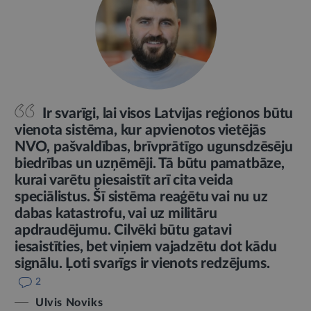
Ir svarīgi, lai visos Latvijas reģionos būtu
vienota sistēma, kur apvienotos vietējās
NVO, pašvaldības, brīvprātīgo ugunsdzēsēju
biedrības un uzņēmēji. Tā būtu pamatbāze,
kurai varētu piesaistīt arī cita veida
speciālistus. Šī sistēma reaģētu vai nu uz
dabas katastrofu, vai uz militāru
apdraudējumu. Cilvēki būtu gatavi
iesaistīties, bet viņiem vajadzētu dot kādu
signālu. Ļoti svarīgs ir vienots redzējums.
2
Ulvis Noviks