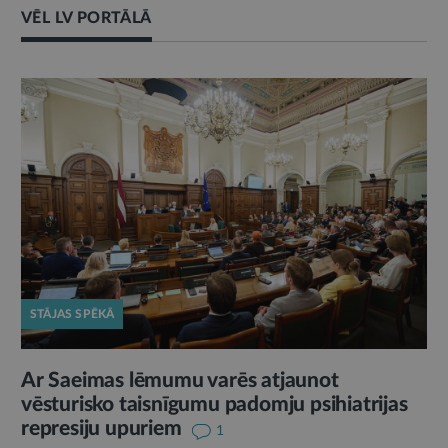
VĒL LV PORTĀLĀ
STĀJAS SPĒKĀ
Ar Saeimas lēmumu varēs atjaunot
vēsturisko taisnīgumu padomju psihiatrijas
represiju upuriem
1