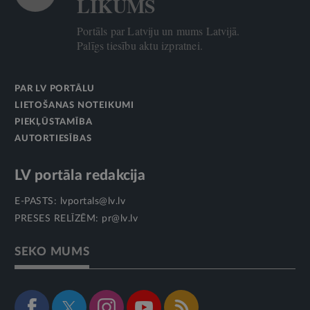
LIKUMS
Portāls par Latviju un mums Latvijā.
Palīgs tiesību aktu izpratnei.
PAR LV PORTĀLU
LIETOŠANAS NOTEIKUMI
PIEKĻŪSTAMĪBA
AUTORTIESĪBAS
LV portāla redakcija
E-PASTS:
lvportals@lv.lv
PRESES RELĪZĒM:
pr@lv.lv
SEKO MUMS