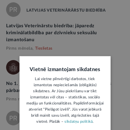
LATVIJAS VETERINĀRĀRSTU BIEDRĪBA
Latvijas Veterinārstu biedrība: jāparedz
kriminālatbildība par dzīvnieku seksuālu
izmantošanu
Pirms mēneša,
Tieslietas
PĀRTIKAS UN VETERINĀRAIS DIENESTS
Vietnē izmantojam sīkdatnes
Lai vietne pilnvērtīgi darbotos, tiek
No 1. jūlija mājas (istabas) dzīvnieku labturības
izmantotas nepieciešamās (obligātās)
pārbaudes veiks pašvaldības policija
sīkdatnes. Ar Jūsu piekrišanu var tikt
izmantotas vēl citas – statistikas, sociālo
Pirms mēneša,
Pašvaldības
mediju un funkcionalitātes. Papildinformācijai
atveriet "Pielāgot izvēli". Jūs varat jebkurā
brīdī mainīt savu izvēli, atgriežoties šajā
LATVIJAS VETERINĀRĀRSTU BIEDRĪBA
vietnē. Plašāk –
sīkdatņu politikā
.