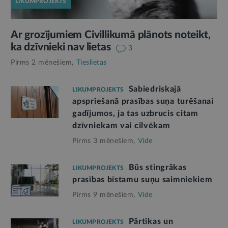
LIKUMPROJEKTS
Ar grozījumiem Civillikumā plānots noteikt,
ka dzīvnieki nav lietas
3
Pirms 2 mēnešiem,
Tieslietas
Sabiedriskajā
LIKUMPROJEKTS
apspriešanā prasības suņa turēšanai
gadījumos, ja tas uzbrucis citam
dzīvniekam vai cilvēkam
Pirms 3 mēnešiem,
Vide
Būs stingrākas
LIKUMPROJEKTS
prasības bīstamu suņu saimniekiem
Pirms 9 mēnešiem,
Vide
Pārtikas un
LIKUMPROJEKTS