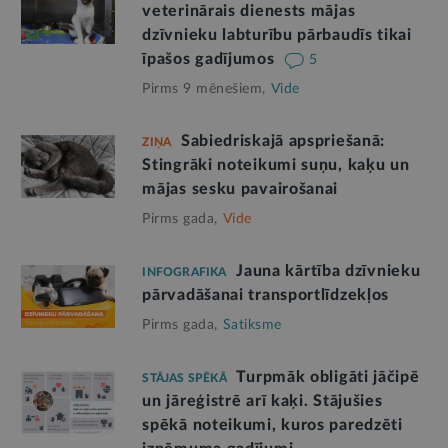
veterinārais dienests mājas
dzīvnieku labturību pārbaudīs tikai
īpašos gadījumos
5
Pirms 9 mēnešiem,
Vide
Sabiedriskajā apspriešanā:
ZIŅA
Stingrāki noteikumi suņu, kaķu un
mājas sesku pavairošanai
Pirms gada,
Vide
Jauna kārtība dzīvnieku
INFOGRAFIKA
pārvadāšanai transportlīdzekļos
Pirms gada,
Satiksme
Turpmāk obligāti jāčipē
STĀJAS SPĒKĀ
un jāreģistrē arī kaķi. Stājušies
spēkā noteikumi, kuros paredzēti