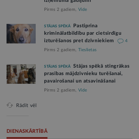
izņēmuma gadījumi
Pirms 2 gadiem,
Vide
Pastiprina
STĀJAS SPĒKĀ
kriminālatbildību par cietsirdīgu
izturēšanos pret dzīvniekiem
4
Pirms 2 gadiem,
Tieslietas
Stājas spēkā stingrākas
STĀJAS SPĒKĀ
prasības mājdzīvnieku turēšanai,
pavairošanai un atsavināšanai
Pirms 2 gadiem,
Vide
Rādīt vēl
DIENASKĀRTĪBĀ