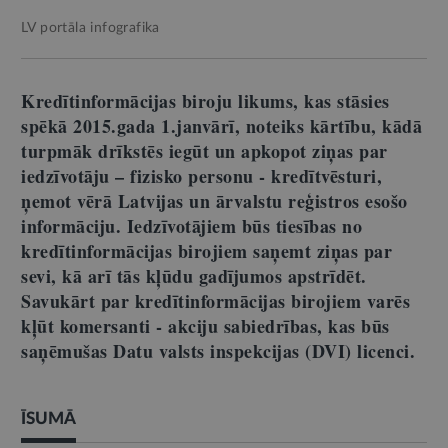
LV portāla infografika
Kredītinformācijas biroju likums, kas stāsies
spēkā 2015.gada 1.janvārī, noteiks kārtību, kādā
turpmāk drīkstēs iegūt un apkopot ziņas par
iedzīvotāju – fizisko personu - kredītvēsturi,
ņemot vērā Latvijas un ārvalstu reģistros esošo
informāciju. Iedzīvotājiem būs tiesības no
kredītinformācijas birojiem saņemt ziņas par
sevi, kā arī tās kļūdu gadījumos apstrīdēt.
Savukārt par kredītinformācijas birojiem varēs
kļūt komersanti - akciju sabiedrības, kas būs
saņēmušas Datu valsts inspekcijas (DVI) licenci.
ĪSUMĀ