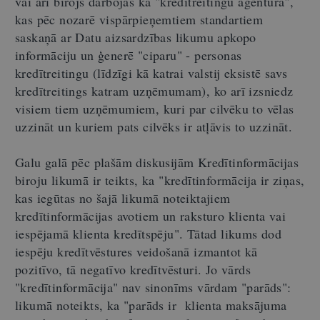
vai arī birojs darbojas kā "kredītreitingu aģentūra",
kas pēc nozarē vispārpieņemtiem standartiem
saskaņā ar Datu aizsardzības likumu apkopo
informāciju un ģenerē "ciparu" - personas
kredītreitingu (līdzīgi kā katrai valstij eksistē savs
kredītreitings katram uzņēmumam), ko arī izsniedz
visiem tiem uzņēmumiem, kuri par cilvēku to vēlas
uzzināt un kuriem pats cilvēks ir atļāvis to uzzināt.
Galu galā pēc plašām diskusijām Kredītinformācijas
biroju likumā ir teikts, ka "kredītinformācija ir ziņas,
kas iegūtas no šajā likumā noteiktajiem
kredītinformācijas avotiem un raksturo klienta vai
iespējamā klienta kredītspēju". Tātad likums dod
iespēju kredītvēstures veidošanā izmantot kā
pozitīvo, tā negatīvo kredītvēsturi. Jo vārds
"kredītinformācija" nav sinonīms vārdam "parāds":
likumā noteikts, ka "parāds ir klienta maksājuma