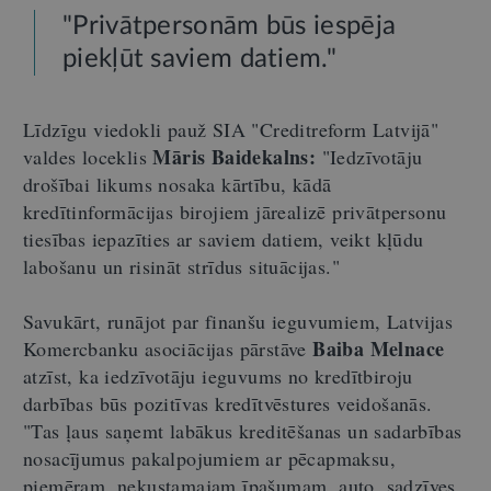
"Privātpersonām būs iespēja
piekļūt saviem datiem."
Līdzīgu viedokli pauž SIA "Creditreform Latvijā"
Māris Baidekalns:
valdes loceklis
"Iedzīvotāju
drošībai likums nosaka kārtību, kādā
kredītinformācijas birojiem jārealizē privātpersonu
tiesības iepazīties ar saviem datiem, veikt kļūdu
labošanu un risināt strīdus situācijas."
Savukārt, runājot par finanšu ieguvumiem, Latvijas
Baiba Melnace
Komercbanku asociācijas pārstāve
atzīst, ka iedzīvotāju ieguvums no kredītbiroju
darbības būs pozitīvas kredītvēstures veidošanās.
"Tas ļaus saņemt labākus kreditēšanas un sadarbības
nosacījumus pakalpojumiem ar pēcapmaksu,
piemēram, nekustamajam īpašumam, auto, sadzīves