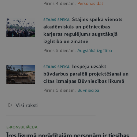
Pirms 4 dienām,
Personas dati
Stājies spēkā vienots
STĀJAS SPĒKĀ
akadēmiskās un pētniecības
karjeras regulējums augstākajā
izglītībā un zinātnē
Pirms 5 dienām,
Augstākā izglītība
Iespēja uzsākt
STĀJAS SPĒKĀ
būvdarbus paralēli projektēšanai un
citas izmaiņas Būvniecības likumā
Pirms 5 dienām,
Būvniecība
Visi raksti
E-KONSULTĀCIJA
Īres līgumā norādītajām personām ir tiesības