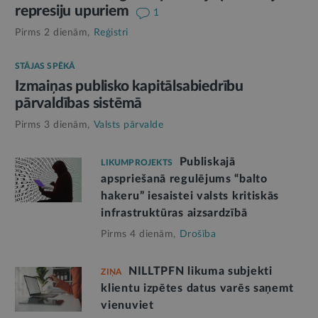
represiju upuriem
1
Pirms 2 dienām,
Reģistri
STĀJAS SPĒKĀ
Izmaiņas publisko kapitālsabiedrību
pārvaldības sistēmā
Pirms 3 dienām,
Valsts pārvalde
Publiskajā
LIKUMPROJEKTS
apspriešanā regulējums “balto
hakeru” iesaistei valsts kritiskās
infrastruktūras aizsardzībā
Pirms 4 dienām,
Drošība
NILLTPFN likuma subjekti
ZIŅA
klientu izpētes datus varēs saņemt
vienuviet