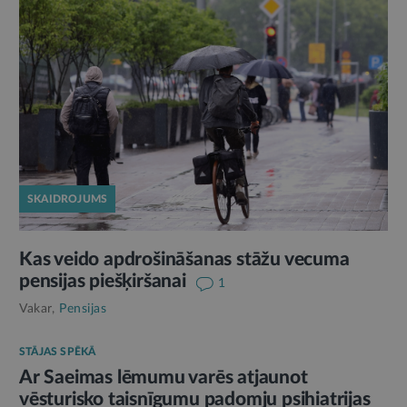
SKAIDROJUMS
Kas veido apdrošināšanas stāžu vecuma
pensijas piešķiršanai
1
Vakar,
Pensijas
STĀJAS SPĒKĀ
Ar Saeimas lēmumu varēs atjaunot
vēsturisko taisnīgumu padomju psihiatrijas