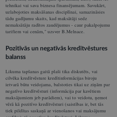
tehnikai vai sava biznesa finansējumam. Savukārt,
uzlabojoties maksāšanas disciplīnai, samazināsies
tādu gadījumu skaits, kad maksātāji sedz
nemaksātāju radītos zaudējumus - caur pakalpojumu
tarifiem vai cenām," uzsver B.Melnace.
Pozitīvās un negatīvās kredītvēstures
balanss
Likuma tapšanas gaitā plaši tika diskutēts, vai
cilvēka kredītvēsture kredītinformācijas biroju
ietvarā būtu veidojama, balstoties tikai uz ziņām par
negatīvo kredītvēsturi (informācija par kavētiem
maksājumiem jeb parādiem), vai to veidotu, ņemot
vērā kā pozitīvo kredītvēsturi (saistības ir, bet tās
tiek pildītas saskaņā ar vienošanos vai maksājumu