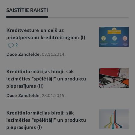
SAISTĪTIE RAKSTI
Kredītvēsture un ceļš uz
privātpersonu kredītreitingiem (I)
2
Dace Zandfelde
,
03.11.2014.
Kredītinformācijas biroji: sāk
iezīmēties “spēlētāji” un produktu
pieprasījums (II)
Dace Zandfelde
,
28.01.2015.
Kredītinformācijas biroji: sāk
iezīmēties “spēlētāji” un produktu
pieprasījums (I)