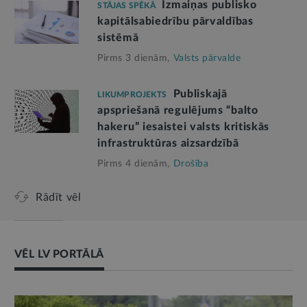
Izmaiņas publisko
STĀJAS SPĒKĀ
kapitālsabiedrību pārvaldības
sistēmā
Pirms 3 dienām,
Valsts pārvalde
Publiskajā
LIKUMPROJEKTS
apspriešanā regulējums “balto
hakeru” iesaistei valsts kritiskās
infrastruktūras aizsardzībā
Pirms 4 dienām,
Drošība
Rādīt vēl
VĒL LV PORTĀLĀ