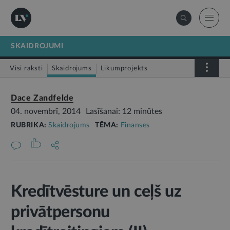
SKAIDROJUMI
Visi raksti
Skaidrojums
Likumprojekts
Stājas spēkā
Infografika
Dace Zandfelde
04. novembrī, 2014
Lasīšanai: 12 minūtes
RUBRIKA:
Skaidrojums
TĒMA:
Finanses
Kredītvēsture un ceļš uz
privātpersonu