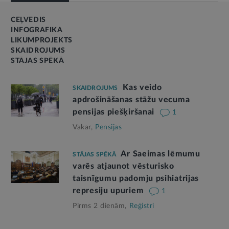
CEĻVEDIS
INFOGRAFIKA
LIKUMPROJEKTS
SKAIDROJUMS
STĀJAS SPĒKĀ
Kas veido
SKAIDROJUMS
apdrošināšanas stāžu vecuma
pensijas piešķiršanai
1
Vakar,
Pensijas
Ar Saeimas lēmumu
STĀJAS SPĒKĀ
varēs atjaunot vēsturisko
taisnīgumu padomju psihiatrijas
represiju upuriem
1
Pirms 2 dienām,
Reģistri