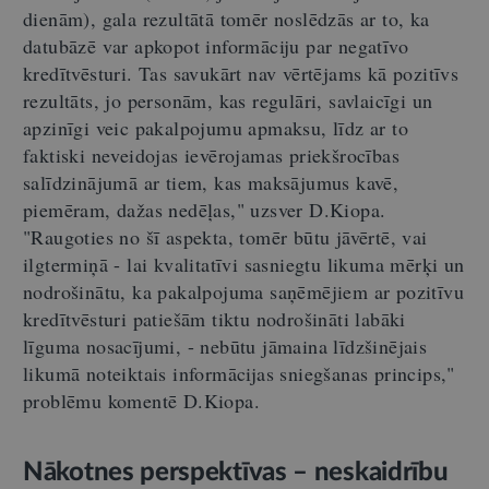
dienām), gala rezultātā tomēr noslēdzās ar to, ka
datubāzē var apkopot informāciju par negatīvo
kredītvēsturi. Tas savukārt nav vērtējams kā pozitīvs
rezultāts, jo personām, kas regulāri, savlaicīgi un
apzinīgi veic pakalpojumu apmaksu, līdz ar to
faktiski neveidojas ievērojamas priekšrocības
salīdzinājumā ar tiem, kas maksājumus kavē,
piemēram, dažas nedēļas," uzsver D.Kiopa.
"Raugoties no šī aspekta, tomēr būtu jāvērtē, vai
ilgtermiņā - lai kvalitatīvi sasniegtu likuma mērķi un
nodrošinātu, ka pakalpojuma saņēmējiem ar pozitīvu
kredītvēsturi patiešām tiktu nodrošināti labāki
līguma nosacījumi, - nebūtu jāmaina līdzšinējais
likumā noteiktais informācijas sniegšanas princips,"
problēmu komentē D.Kiopa.
Nākotnes perspektīvas – neskaidrību