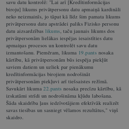
savu datu kontrolē: "Lai arī [Kredītinformācijas
biroju] likums privātpersonu datu apmaiņā kardināli
neko neizmainīs, jo tāpat kā līdz šim pamata likums
privātpersonu datu apstrādei paliks Fizisko personu
datu aizsardzības
likums
, taču jaunais likums dos
privātpersonām lielākas iespējas iesaistīties datu
apmaiņas procesos un kontrolēt savu datu
izmantošanu. Piemēram, likuma
19.pants
nosaka
kārtību, kā privātpersonām būs iespēja piekļūt
saviem datiem un uzliek par pienākumu
kredītinformācijas birojiem nodrošināt
privātpersonām piekļuvi arī tiešsaistes režīmā.
Savukārt likuma
22.pants
nosaka precīzu kārtību, kā
izskatāmi strīdi un nodrošināma kļūdu labošana.
Šāda skaidrība ļaus iedzīvotājiem efektīvāk realizēt
savas tiesības un sasniegt vēlamos rezultātus," viņš
skaidro.