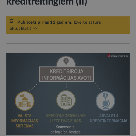
kredītreitingiem (II)
Publicēts pirms 11 gadiem.
Izvērtē satura
aktualitāti! >>