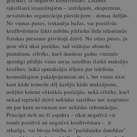
grafiku), tā negatīvo kredītvēsturi. Likuma
rakstīšanā iesaistītajiem – ierēdņiem, ekspertiem,
nevalstisko organizāciju pārstāvjiem - domas dalījās.
No vienas puses, izskanēja bažas, vai pozitīvās
kredītvēstures fakts nebūtu pārlieku liela ielaušanās
fiziskas personas privātajā dzīvē. No otras puses, ja
ņem vērā tikai parādus, tad veidojas absurds:
piemēram, cilvēks, kurš daudzus gadus vienmēr
apzinīgi pildījis visas savas saistības (laikā maksājis
kredītus, laikā apmaksājis rēķinu par telefonu,
komunālajiem pakalpojumiem utt.), bet vienu reizi
kaut kādu iemeslu dēļ kavējis kādu maksājumu,
nokļūst krietni sliktākās pozīcijās, nekā cilvēks, kurš
nekad iepriekš dzīvē nekādas saistības nav uzņēmies
un par kuru nevienam nav nekādas informācijas.
Principā tieši no šī aspekta – tikai negatīvā vai
tomēr pozitīvā un negatīvā kredītvēsture - ir
atkarīgs, vai biroja būtība ir "parādnieku datubāze"