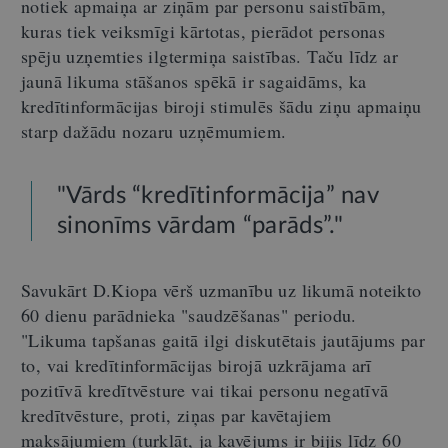
notiek apmaiņa ar ziņām par personu saistībām,
kuras tiek veiksmīgi kārtotas, pierādot personas
spēju uzņemties ilgtermiņa saistības. Taču līdz ar
jaunā likuma stāšanos spēkā ir sagaidāms, ka
kredītinformācijas biroji stimulēs šādu ziņu apmaiņu
starp dažādu nozaru uzņēmumiem.
"Vārds “kredītinformācija” nav
sinonīms vārdam “parāds”."
Savukārt D.Kiopa vērš uzmanību uz likumā noteikto
60 dienu parādnieka "saudzēšanas" periodu.
"Likuma tapšanas gaitā ilgi diskutētais jautājums par
to, vai kredītinformācijas birojā uzkrājama arī
pozitīvā kredītvēsture vai tikai personu negatīvā
kredītvēsture, proti, ziņas par kavētajiem
maksājumiem (turklāt, ja kavējums ir bijis līdz 60