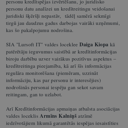
personu kredītspējas izvērtēšanu, jo juridisko
personu datu analīzei un kredītreitingu veidošanai
juridiski šķēršļi nepastāv, tādēļ samērā sekmīgi
tirgū jau daudzus gadus darbojas vairāki uzņēmumi,
kas šo pakalpojumu nodrošina.
Daiga Kiopa
SIA "Lursoft IT" valdes loceklee
kā
patērētāju ieguvumus saistībā ar kredītinformācijas
biroju darbību uzver vairākus pozitīvus aspektus –
kredītreitinga pieejamība, kā arī šīs informācijas
regulāra monitorēšana (piemēram, uzzināt
informāciju, kas par personu ir interesējies)
nodrošinās personai iespēju gan sekot savam
reitingam, gan to uzlabot.
Arī Kredītinformācijas apmaiņas atbalsta asociācijas
Armīns Kalniņš
valdes loceklis
atzīmē
iedzīvotājiem likumā garantētās iespējas iesaistīties