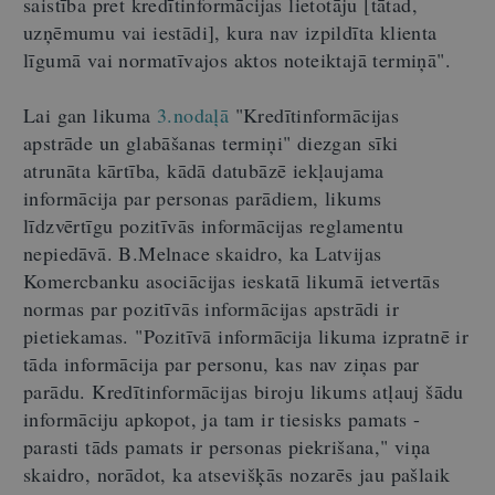
saistība pret kredītinformācijas lietotāju [tātad,
uzņēmumu vai iestādi], kura nav izpildīta klienta
līgumā vai normatīvajos aktos noteiktajā termiņā".
Lai gan likuma
3.nodaļā
"Kredītinformācijas
apstrāde un glabāšanas termiņi" diezgan sīki
atrunāta kārtība, kādā datubāzē iekļaujama
informācija par personas parādiem, likums
līdzvērtīgu pozitīvās informācijas reglamentu
nepiedāvā. B.Melnace skaidro, ka Latvijas
Komercbanku asociācijas ieskatā likumā ietvertās
normas par pozitīvās informācijas apstrādi ir
pietiekamas. "Pozitīvā informācija likuma izpratnē ir
tāda informācija par personu, kas nav ziņas par
parādu. Kredītinformācijas biroju likums atļauj šādu
informāciju apkopot, ja tam ir tiesisks pamats -
parasti tāds pamats ir personas piekrišana," viņa
skaidro, norādot, ka atsevišķās nozarēs jau pašlaik