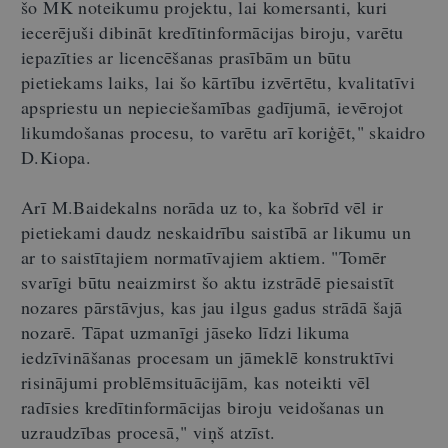
šo MK noteikumu projektu, lai komersanti, kuri
iecerējuši dibināt kredītinformācijas biroju, varētu
iepazīties ar licencēšanas prasībām un būtu
pietiekams laiks, lai šo kārtību izvērtētu, kvalitatīvi
apspriestu un nepieciešamības gadījumā, ievērojot
likumdošanas procesu, to varētu arī koriģēt," skaidro
D.Kiopa.
Arī M.Baidekalns norāda uz to, ka šobrīd vēl ir
pietiekami daudz neskaidrību saistībā ar likumu un
ar to saistītajiem normatīvajiem aktiem. "Tomēr
svarīgi būtu neaizmirst šo aktu izstrādē piesaistīt
nozares pārstāvjus, kas jau ilgus gadus strādā šajā
nozarē. Tāpat uzmanīgi jāseko līdzi likuma
iedzīvināšanas procesam un jāmeklē konstruktīvi
risinājumi problēmsituācijām, kas noteikti vēl
radīsies kredītinformācijas biroju veidošanas un
uzraudzības procesā," viņš atzīst.