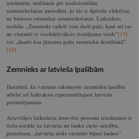
ietekmēm, turēšanās pie tradicionālām
saimniekošanas metodēm, jo tās ir šķērslis efektīvai,
uz biznesu orientētai saimniekošanai. Laikraksts
norāda: „Zemnieki raduši visu darīt paši, kaut arī tas
ne vienmēr ir visefektīvākais risinājuma veids”
[15]
vai „daudz kas jāmaina pašu zemnieku domāšanā”.
[16]
Zemnieks ar latvieša īpašībām
Jāatzīmē, ka vairums raksturoto zemnieku īpašību
atbilst arī laikraksta reprezentētajam latvieša
portretējumam.
Atsevišķos laikraksta intervēto personu izteikumos ir
tieša norāde uz latvieša un lauku ciešo saistību,
piemēram, „latvieša sirds vienmēr bijusi laukos”.