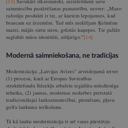
[13]
Savukārt sīkzemnieki, aizstāvēdami savu
saimniecību pastāvēšanas pamatotību, uzsver: „Mazo
ražotāju produkti ir tie, ar kuriem lepojamies, kad
braucam uz ārzemēm. Tad mēs meklējam Ķelmēnu
maizi, mājās sietu sieru, grūstās kaņepes. Tie palīdz
saglabāt mūsu identitāti, atšķirīgo.”
[14]
Modernā saimniekošana, ne tradīcijas
Modernizācija „Latvijas Avīzes” atveidojumā ietver
(1) procesu, kurā ar Eiropas Savienības
struktūrfondu līdzekļu atbalstu iegādāta mūsdienīga
tehnika, (2) jaunas, modernas nodarbes pretstatā
tradicionālajai lauksaimniecībai, piemēram, pļavu
golfa laukuma ierīkošanu.
Tā kā lauku modernizācija ir arī varas pārstāvju