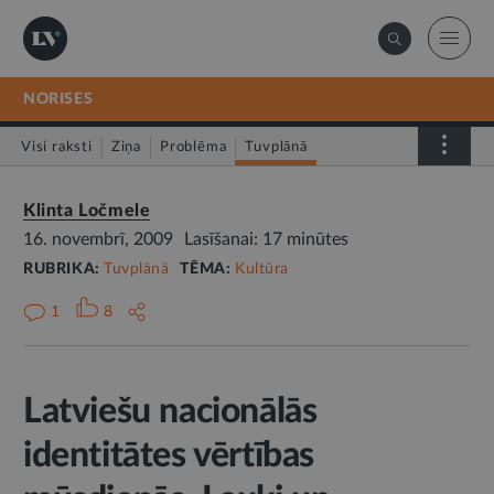
NORISES
Visi raksti
Ziņa
Problēma
Tuvplānā
Dienas fakts
Klinta Ločmele
16. novembrī, 2009
Lasīšanai: 17 minūtes
RUBRIKA:
Tuvplānā
TĒMA:
Kultūra
1
8
Latviešu nacionālās
identitātes vērtības