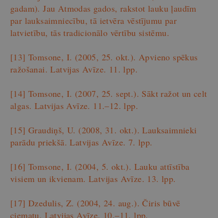
gadam). Jau Atmodas gados, rakstot lauku ļaudīm
par lauksaimniecību, tā ietvēra vēstījumu par
latvietību, tās tradicionālo vērtību sistēmu.
[13]
Tomsone, I. (2005, 25. okt.). Apvieno spēkus
ražošanai. Latvijas Avīze. 11. lpp.
[14]
Tomsone, I. (2007, 25. sept.). Sākt ražot un celt
algas. Latvijas Avīze. 11.–12. lpp.
[15]
Graudiņš, U. (2008, 31. okt.). Lauksaimnieki
parādu priekšā. Latvijas Avīze. 7. lpp.
[16]
Tomsone, I. (2004, 5. okt.). Lauku attīstība
visiem un ikvienam. Latvijas Avīze. 13. lpp.
[17]
Dzedulis, Z. (2004, 24. aug.). Čiris būvē
ciematu. Latvijas Avīze. 10.–11. lpp.