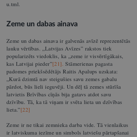
u.tml.
Zeme un dabas ainava
Zeme un dabas ainava ir galvenās avīzē reprezentētās
lauku vērtības. „Latvijas Avīzes” rakstos tiek
popularizēts viedoklis, ka „zeme ir visvērtīgākais,
kas Latvijai pieder”
[21].
Stāmerienas pagasta
padomes priekšsēdētājs Raitis Apalups uzskata:
„Kurā dzimtā nav steigušies savu zemes gabalu
pārdot, būs lieli ieguvēji. Un dēļ tā zemes stūrīša
latvietis Brīvības cīņās bija gatavs atdot savu
dzīvību. Tā, ka tā viņam ir svēta lieta un dzīvības
lieta.”
[22]
Zeme ir ne tikai zemnieka darba vide. Tā vienlaikus
ir latviskuma iezīme un simbols latviešu pārtapšanai