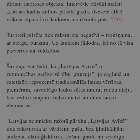
tūristu intereses objekts. Intervētie cilvēki atzīst:
„Lai arī kādus kalnus pilsētā gāzis, dvēsele allaž
vilkusi atpakaļ uz laukiem, uz dzimto pusi.”
[20]
Turpretī pilsēta tiek raksturota negatīvi – trokšņaina,
ar steigu, burzmu. Uz laukiem jādodas, lai no tā visa
patvertos un veldzētos.
Šai ziņā var teikt, ka „Latvijas Avīze” ir
zemniecības garīgo vērtību „muzejs”, jo saglabā un
estetizēti reprezentē tradicionālās lauku vērtības,
piemēram, savdabīgo lauku sētas mieru, rudzu aleju,
kas ved uz mājām, rudzu maizi un citus lauku
elementus.
Latvijas zemnieku ražotā pārtika „Latvijas Avīzē”
tiek raksturota ar vārdiem: pašu, bez ķimikālijām
audzēta, ekoloģiski tīra, tiešām garda un veselīga