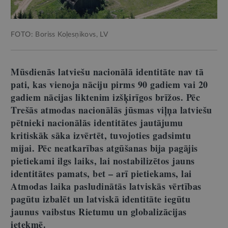
FOTO: Boriss Koļesņikovs, LV
Mūsdienās latviešu nacionālā identitāte nav tā
pati, kas vienoja nāciju pirms 90 gadiem vai 20
gadiem nācijas liktenim izšķirīgos brīžos. Pēc
Trešās atmodas nacionālās jūsmas viļņa latviešu
pētnieki nacionālās identitātes jautājumu
kritiskāk sāka izvērtēt, tuvojoties gadsimtu
mijai. Pēc neatkarības atgūšanas bija pagājis
pietiekami ilgs laiks, lai nostabilizētos jauns
identitātes pamats, bet – arī pietiekams, lai
Atmodas laika pasludinātās latviskās vērtības
pagūtu izbalēt un latviskā identitāte iegūtu
jaunus vaibstus Rietumu un globalizācijas
ietekmē.