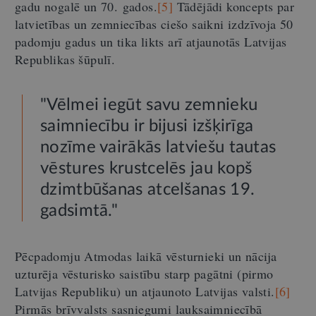
gadu nogalē un 70. gados.
[5]
Tādējādi koncepts par
latvietības un zemniecības ciešo saikni izdzīvoja 50
padomju gadus un tika likts arī atjaunotās Latvijas
Republikas šūpulī.
"Vēlmei iegūt savu zemnieku
saimniecību ir bijusi izšķirīga
nozīme vairākās latviešu tautas
vēstures krustcelēs jau kopš
dzimtbūšanas atcelšanas 19.
gadsimtā."
Pēcpadomju Atmodas laikā vēsturnieki un nācija
uzturēja vēsturisko saistību starp pagātni (pirmo
Latvijas Republiku) un atjaunoto Latvijas valsti.
[6]
Pirmās brīvvalsts sasniegumi lauksaimniecībā