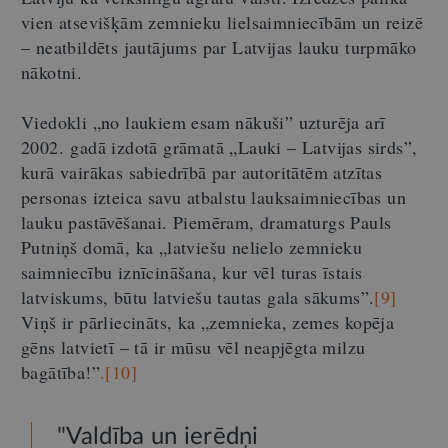
vien atsevišķām zemnieku lielsaimniecībām un reizē
– neatbildēts jautājums par Latvijas lauku turpmāko
nākotni.
Viedokli „no laukiem esam nākuši” uzturēja arī
2002. gadā izdotā grāmatā „Lauki – Latvijas sirds”,
kurā vairākas sabiedrībā par autoritātēm atzītas
personas izteica savu atbalstu lauksaimniecības un
lauku pastāvēšanai. Piemēram, dramaturgs Pauls
Putniņš domā, ka „latviešu nelielo zemnieku
saimniecību iznīcināšana, kur vēl turas īstais
latviskums, būtu latviešu tautas gala sākums”.
[9]
Viņš ir pārliecināts, ka „zemnieka, zemes kopēja
gēns latvietī – tā ir mūsu vēl neapjēgta milzu
bagātība!”
.[10]
"Valdība un ierēdņi