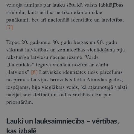
veidoja atmiņas par lauku sētu kā valsts labklājības
simbolu, kurā ietilpa ne tikai ekonomiskie
panākumi, bet arī nacionālā identitāte un latvietība.
[7]
Tāpēc 20. gadsimta 80. gadu beigās un 90. gadu
sākumā latvietības un zemniecības vienādošana bija
raksturīga latviešu nācijas iezīme. Vārds
„laucinieks” ieguva vienādu nozīmi ar vārdu
„latvietis”.
[8]
Latviskās identitātes tiešs pārcēlums
no pirmās Latvijas brīvvalsts laika Atmodas gados,
iespējams, bija vieglākais veids, kā atjaunotajā valstī
nācijai sevi definēt un kādas vērtības atzīt par
prioritārām.
Lauki un lauksaimniecība – vērtības,
kas izbalē