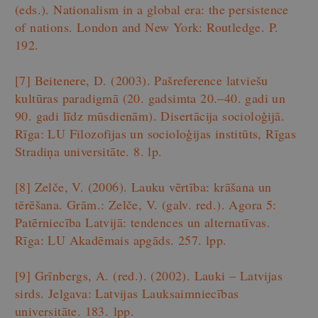
(eds.). Nationalism in a global era: the persistence
of nations. London and New York: Routledge. P.
192.
[7]
Beitenere, D. (2003). Pašreference latviešu
kultūras paradigmā (20. gadsimta 20.–40. gadi un
90. gadi līdz mūsdienām). Disertācija socioloģijā.
Rīga: LU Filozofijas un socioloģijas institūts, Rīgas
Stradiņa universitāte. 8. lp.
[8]
Zelče, V. (2006). Lauku vērtība: krāšana un
tērēšana. Grām.: Zelče, V. (galv. red.). Agora 5:
Patērniecība Latvijā: tendences un alternatīvas.
Rīga: LU Akadēmais apgāds. 257. lpp.
[9]
Grīnbergs, A. (red.). (2002). Lauki – Latvijas
sirds. Jelgava: Latvijas Lauksaimniecības
universitāte. 183. lpp.