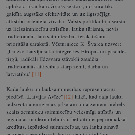
aplūkota tikai kā ražojošs sektors, no kura tika
gaidīta augstāka efektivitāte un uz ilgtspējīgu
attīstību orientēta virzība. Valsts politika bija vērsta
uz lielsaimniecību attīstību, lauku tūrisma, nevis
tradicionālās lauksaimniecības ierakstīšanu
prioritāšu sarakstā. Vēsturniece K. Švarca uzsver:
„Līdzko Latvija sāka integrēties Eiropas un pasaules
tirgū, radikāli līdzsvara stāvokli zaudēja
tradicionālās attiecības starp zemi, darbu un
latvietību.”
[11]
Kādu lauku un lauksaimniecības reprezentāciju
piedāvā „Latvijas Avīze”
[12]
laikā, kad daļa lauku
iedzīvotāju emigrē uz pilsētām un ārzemēm, neliels
skaits zemnieku saimniecību veiksmīgi attīstās un
iegādājas modernu tehniku, bet citi nespēj nomaksāt
kredītus, izpārdod saimniecības, un lauku ainavā
iezīmējas neapdzīvoti lauku ciemi ar tukšām