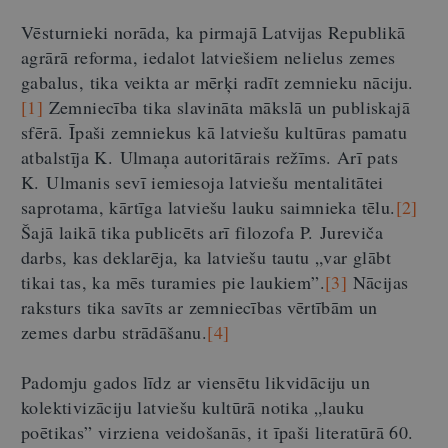
Vēsturnieki norāda, ka pirmajā Latvijas Republikā
agrārā reforma, iedalot latviešiem nelielus zemes
gabalus, tika veikta ar mērķi radīt zemnieku nāciju.
[1]
Zemniecība tika slavināta mākslā un publiskajā
sfērā. Īpaši zemniekus kā latviešu kultūras pamatu
atbalstīja K. Ulmaņa autoritārais režīms. Arī pats
K. Ulmanis sevī iemiesoja latviešu mentalitātei
saprotama, kārtīga latviešu lauku saimnieka tēlu.
[2]
Šajā laikā tika publicēts arī filozofa P. Jureviča
darbs, kas deklarēja, ka latviešu tautu „var glābt
tikai tas, ka mēs turamies pie laukiem”.
[3]
Nācijas
raksturs tika savīts ar zemniecības vērtībām un
zemes darbu strādāšanu.
[4]
Padomju gados līdz ar viensētu likvidāciju un
kolektivizāciju latviešu kultūrā notika „lauku
poētikas” virziena veidošanās, it īpaši literatūrā 60.