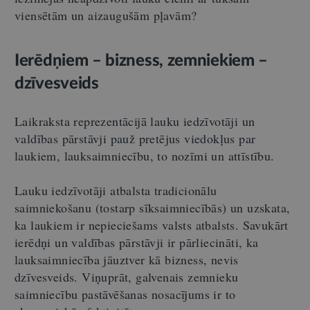
viensētām un aizaugušām pļavām?
Ierēdņiem – bizness, zemniekiem –
dzīvesveids
Laikraksta reprezentācijā lauku iedzīvotāji un
valdības pārstāvji pauž pretējus viedokļus par
laukiem, lauksaimniecību, to nozīmi un attīstību.
Lauku iedzīvotāji atbalsta tradicionālu
saimniekošanu (tostarp sīksaimniecībās) un uzskata,
ka laukiem ir nepieciešams valsts atbalsts. Savukārt
ierēdņi un valdības pārstāvji ir pārliecināti, ka
lauksaimniecība jāuztver kā bizness, nevis
dzīvesveids. Viņuprāt, galvenais zemnieku
saimniecību pastāvēšanas nosacījums ir to