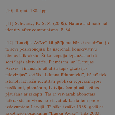
[10]
Turpat. 188. lpp.
[11]
Schwartz, K. S. Z. (2006). Nature and national
identity after communisms. P. 84.
[12]
“Latvijas Avīze” kā pētījuma bāze izraudzīta, jo
tā sevi pozicionējusi kā nacionāli konservatīvu
dienas laikrakstu. Šī koncepcija izpaužas arī tā
sociālajās aktivitātēs. Piemēram, ar “Latvijas
Avīzes” finansiālu atbalstu tapis „Latvijas
televīzijas” seriāls “Likteņa līdumnieki”, kā arī tiek
īstenoti latviešu identitāti publiski reprezentējoši
pasākumi, piemēram, Latvijas čempionāts zāles
pļaušanā ar izkapti. Tas ir visvairāk abonētais
laikraksts un viens no visvairāk lasītajiem preses
izdevumiem Latvijā. Tā sāka iznākt 1988. gadā ar
sākotnējo nosaukumu “Lauku Avīze” (līdz 2003.