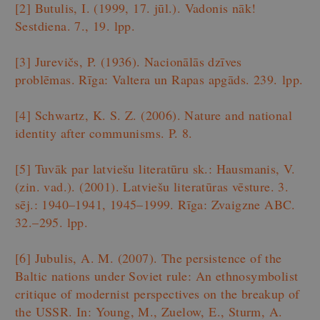
[2]
Butulis, I. (1999, 17. jūl.). Vadonis nāk!
Sestdiena. 7., 19. lpp.
[3]
Jurevičs, P. (1936). Nacionālās dzīves
problēmas. Rīga: Valtera un Rapas apgāds. 239. lpp.
[4]
Schwartz, K. S. Z. (2006). Nature and national
identity after communisms. P. 8.
[5]
Tuvāk par latviešu literatūru sk.: Hausmanis, V.
(zin. vad.). (2001). Latviešu literatūras vēsture. 3.
sēj.: 1940–1941, 1945–1999. Rīga: Zvaigzne ABC.
32.–295. lpp.
[6]
Jubulis, A. M. (2007). The persistence of the
Baltic nations under Soviet rule: An ethnosymbolist
critique of modernist perspectives on the breakup of
the USSR. In: Young, M., Zuelow, E., Sturm, A.