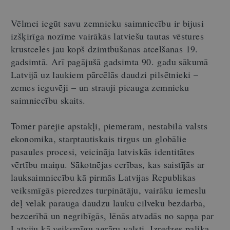
Vēlmei iegūt savu zemnieku saimniecību ir bijusi
izšķirīga nozīme vairākās latviešu tautas vēstures
krustcelēs jau kopš dzimtbūšanas atcelšanas 19.
gadsimtā. Arī pagājušā gadsimta 90. gadu sākumā
Latvijā uz laukiem pārcēlās daudzi pilsētnieki –
zemes ieguvēji – un strauji pieauga zemnieku
saimniecību skaits.
Tomēr pārējie apstākļi, piemēram, nestabilā valsts
ekonomika, starptautiskais tirgus un globālie
pasaules procesi, veicināja latviskās identitātes
vērtību maiņu. Sākotnējas cerības, kas saistījās ar
lauksaimniecību kā pirmās Latvijas Republikas
veiksmīgās pieredzes turpinātāju, vairāku iemeslu
dēļ vēlāk pārauga daudzu lauku cilvēku bezdarbā,
bezcerībā un negribīgās, lēnās atvadās no sapņa par
Latviju kā veiksmīgu agrāru valsti. Izredzes palika