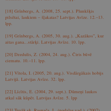
[18]
Grīnbergs, A. (2008, 25. sept.). Plunkšķis
pilsētai, laukiem – šļakatas? Latvijas Avīze. 12.–13.
lpp.
[19]
Grīnbergs, A. (2005, 30. aug.). „Kazākos”, kur
aitas gana...stārķi. Latvijas Avīze. 10. lpp.
[20]
Dzedulis, Z. (2004, 24. aug.). Čiris būvē
ciematu. 10.–11. lpp.
[21]
Vītola, I. (2005, 20. aug.). Visdārgākais hobijs
Latvijā. Latvijas Avīze. 32. lpp.
[22]
Līcītis, E. (2004, 29. sept.). Dūmeņi laukos
atkal sāk kūpēt. Latvijas Avīze. 5. lpp
[23]
Tuvāk sk. Rasnača, L. (nodaļas vad.). (2007).