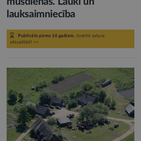
mūsdienās. Lauki un
lauksaimniecība
Publicēts pirms 16 gadiem.
Izvērtē satura
aktualitāti! >>