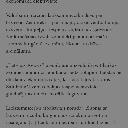
ekonomiskā efektivitāte.
Valdība un ierēdņi lauksaimniecību dēvē par
biznesu. Zemnieki – par misiju, dzīvesveidu, hobiju,
uzsverot, ka peļņas iespējas viņiem nav galvenās.
Nodarbošanās izvēli zemnieki pamato ar īpaša
„zemnieku gēna” esamību, likteni un dzīves
aicinājumu.
„Latvijas Avīzes” atveidojumā izvēle dzīvot laukos
zemniekiem un citiem lauku iedzīvotājiem balstās ne
tik daudz ekonomiskajos, kā sociālajos faktoros.
Salīdzinoši zemās peļņas iespējas aizvieto
gandarījums un citi morālie ieguvumi.
Lielsaimniecību atbalstītāji norāda: „Sapnis ar
lauksaimniecību kā ģimenes ienākuma avotu ir
izsapņots. [..] Lauksaimniecība ir un būs bizness”
.