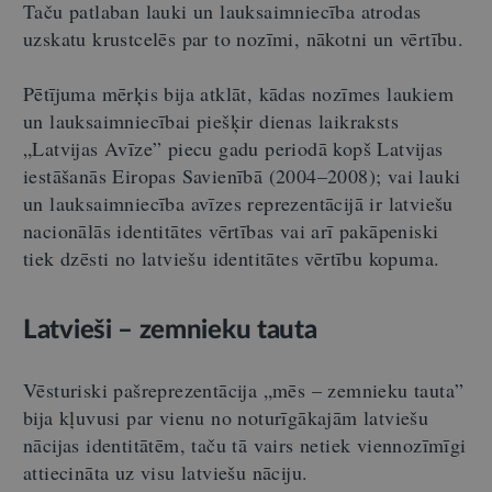
Taču patlaban lauki un lauksaimniecība atrodas
uzskatu krustcelēs par to nozīmi, nākotni un vērtību.
Pētījuma mērķis bija atklāt, kādas nozīmes laukiem
un lauksaimniecībai piešķir dienas laikraksts
„Latvijas Avīze” piecu gadu periodā kopš Latvijas
iestāšanās Eiropas Savienībā (2004–2008); vai lauki
un lauksaimniecība avīzes reprezentācijā ir latviešu
nacionālās identitātes vērtības vai arī pakāpeniski
tiek dzēsti no latviešu identitātes vērtību kopuma.
Latvieši – zemnieku tauta
Vēsturiski pašreprezentācija „mēs – zemnieku tauta”
bija kļuvusi par vienu no noturīgākajām latviešu
nācijas identitātēm, taču tā vairs netiek viennozīmīgi
attiecināta uz visu latviešu nāciju.