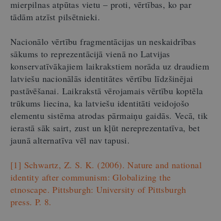
mierpilnas atpūtas vietu – proti, vērtības, ko par
tādām atzīst pilsētnieki.
Nacionālo vērtību fragmentācijas un neskaidrības
sākums to reprezentācijā vienā no Latvijas
konservatīvākajiem laikrakstiem norāda uz draudiem
latviešu nacionālās identitātes vērtību līdzšinējai
pastāvēšanai. Laikrakstā vērojamais vērtību koptēla
trūkums liecina, ka latviešu identitāti veidojošo
elementu sistēma atrodas pārmaiņu gaidās. Vecā, tik
ierastā sāk sairt, zust un kļūt nereprezentatīva, bet
jaunā alternatīva vēl nav tapusi.
[1]
Schwartz, Z. S. K. (2006). Nature and national
identity after communism: Globalizing the
etnoscape. Pittsburgh: University of Pittsburgh
press. P. 8.