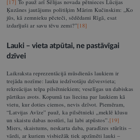
[17]
To pauž arī Sēlijas novada pētnieces Lūcijas
Ķuzānes jautājums politiķim Mārim Kučinskim: „Ko
jūs, kā zemnieku pēcteči, sēdēdami Rīgā, esat
izdarījuši ar savu tēvu zemi?”
[18]
Lauki – vieta atpūtai, ne pastāvīgai
dzīvei
Laikraksta reprezentācijā mūsdienās laukiem ir
trejāda nozīme: lauku iedzīvotāju dzīvesvieta;
rekreācijas telpa pilsētniekiem; veselīgas un dabiskas
pārtikas avots. Kopumā tas liecina par laukiem kā
vietu, kur doties ciemos, nevis dzīvot. Piemēram,
“Latvijas Avīze” pauž, ka pilsētnieki „meklē klusu
un skaistu dabas nostūri, lai labi atpūstos”.
[19]
Miers, skaistums, neskarta daba, paradīzes stūrītis –
vārdi, ar kuriem visbiežāk tiek apzīmēti lauki –