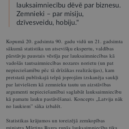
lauksaimniecību dēvē par biznesu.
Zemnieki – par misiju,
dzīvesveidu, hobiju."
Kopumā 20. gadsimta 90. gadu vidū un 21. gadsimta
sākumā statistika un atsevišķu ekspertu, valdības
pārstāvju paustais vēstīja par lauksaimniecības kā
vadošās tautsaimniecības nozares norietu (un pat
nepieciešamību pēc tā drīzākas realizācijas), kam
pretstatā publiskajā telpā joprojām izskanēja saukļi
par latviešiem kā zemnieku tautu un aizstāvības
argumenti nepieciešamībai saglabāt lauksaimniecību
kā pamatu lauku pastāvēšanai. Koncepts „Latvija nāk
no laukiem” sāka izbalēt.
Statistikas krājumos un toreizējā zemkopības
ministra Mārtiņa Rozes runās lauksaimniecība tika