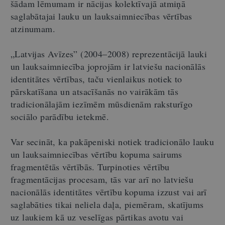
šādam lēmumam ir nācijas kolektīvajā atmiņā
saglabātajai lauku un lauksaimniecības vērtības
atzinumam.
„Latvijas Avīzes” (2004–2008) reprezentācijā lauki
un lauksaimniecība joprojām ir latviešu nacionālās
identitātes vērtības, taču vienlaikus notiek to
pārskatīšana un atsacīšanās no vairākām tās
tradicionālajām iezīmēm mūsdienām raksturīgo
sociālo parādību ietekmē.
Var secināt, ka pakāpeniski notiek tradicionālo lauku
un lauksaimniecības vērtību kopuma sairums
fragmentētās vērtībās. Turpinoties vērtību
fragmentācijas procesam, tās var arī no latviešu
nacionālās identitātes vērtību kopuma izzust vai arī
saglabāties tikai neliela daļa, piemēram, skatījums
uz laukiem kā uz veselīgas pārtikas avotu vai