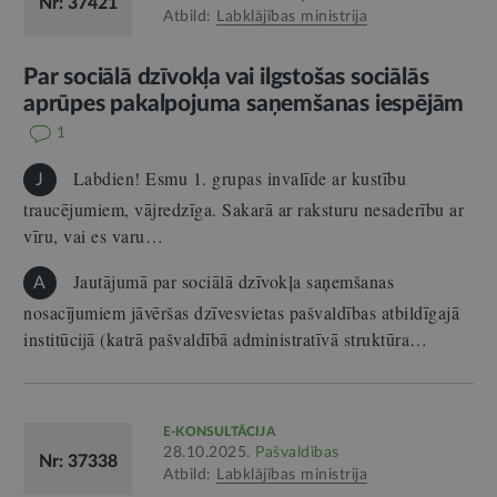
Nr: 37421
Atbild:
Labklājības ministrija
Par sociālā dzīvokļa vai ilgstošas sociālās
aprūpes pakalpojuma saņemšanas iespējām
1
Labdien! Esmu 1. grupas invalīde ar kustību
J
traucējumiem, vājredzīga. Sakarā ar raksturu nesaderību ar
vīru, vai es varu…
Jautājumā par sociālā dzīvokļa saņemšanas
A
nosacījumiem jāvēršas dzīvesvietas pašvaldības atbildīgajā
institūcijā (katrā pašvaldībā administratīvā struktūra…
E-KONSULTĀCIJA
28.10.2025.
Pašvaldības
Nr: 37338
Atbild:
Labklājības ministrija