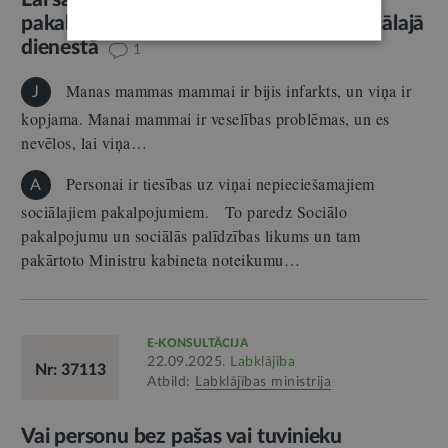
pakalpojumus, jāvēršas pašvaldības sociālajā
dienestā
1
Manas mammas mammai ir bijis infarkts, un viņa ir
J
kopjama. Manai mammai ir veselības problēmas, un es
nevēlos, lai viņa…
Personai ir tiesības uz viņai nepieciešamajiem
A
sociālajiem pakalpojumiem. To paredz Sociālo
pakalpojumu un sociālās palīdzības likums un tam
pakārtoto Ministru kabineta noteikumu…
E-KONSULTĀCIJA
22.09.2025.
Labklājība
Nr: 37113
Atbild:
Labklājības ministrija
Vai personu bez pašas vai tuvinieku