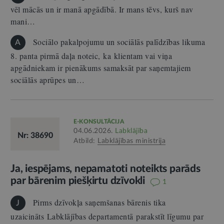
vēl mācās un ir manā apgādībā. Ir mans tēvs, kurš nav
mani…
Sociālo pakalpojumu un sociālās palīdzības likuma
A
8. panta pirmā daļa noteic, ka klientam vai viņa
apgādniekam ir pienākums samaksāt par saņemtajiem
sociālās aprūpes un…
E-KONSULTĀCIJA
04.06.2026.
Labklājība
Nr: 38690
Atbild:
Labklājības ministrija
Ja, iespējams, nepamatoti noteikts parāds
par bārenim piešķirtu dzīvokli
1
Pirms dzīvokļa saņemšanas bārenis tika
J
uzaicināts Labklājības departamentā parakstīt līgumu par