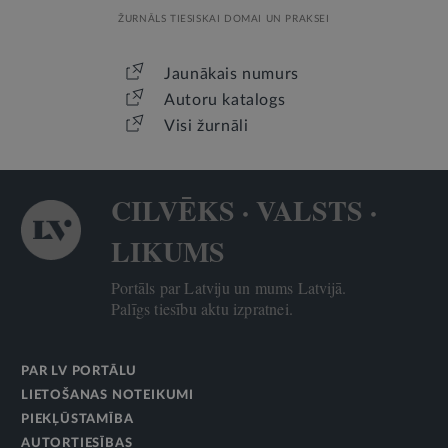
ŽURNĀLS TIESISKAI DOMAI UN PRAKSEI
Jaunākais numurs
Autoru katalogs
Visi žurnāli
CILVĒKS · VALSTS ·
LIKUMS
Portāls par Latviju un mums Latvijā.
Palīgs tiesību aktu izpratnei.
PAR LV PORTĀLU
LIETOŠANAS NOTEIKUMI
PIEKĻŪSTAMĪBA
AUTORTIESĪBAS