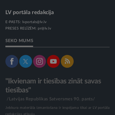
LV portāla redakcija
E-PASTS:
lvportals@lv.lv
PRESES RELĪZĒM:
pr@lv.lv
SEKO MUMS
"Ikvienam ir tiesības zināt savas
tiesības"
/Latvijas Republikas Satversmes 90. pants/
Jebkura materiāla izmantošana ir iespējama tikai ar LV portāla
redakcijas atļauju.