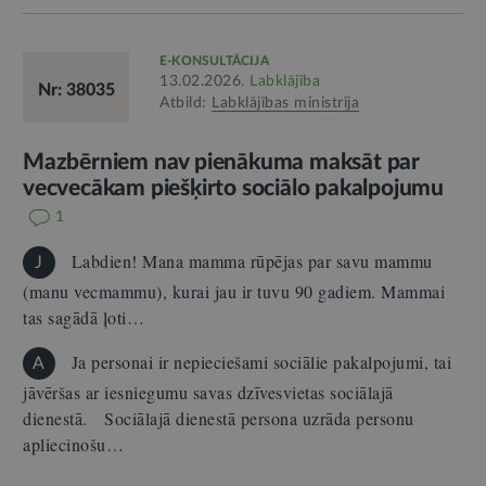
E-KONSULTĀCIJA
13.02.2026.
Labklājība
Nr: 38035
Atbild:
Labklājības ministrija
Mazbērniem nav pienākuma maksāt par
vecvecākam piešķirto sociālo pakalpojumu
1
Labdien! Mana mamma rūpējas par savu mammu
J
(manu vecmammu), kurai jau ir tuvu 90 gadiem. Mammai
tas sagādā ļoti…
Ja personai ir nepieciešami sociālie pakalpojumi, tai
A
jāvēršas ar iesniegumu savas dzīvesvietas sociālajā
dienestā. Sociālajā dienestā persona uzrāda personu
apliecinošu…