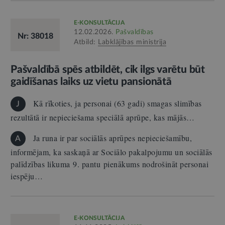
E-KONSULTĀCIJA
12.02.2026.
Pašvaldības
Nr: 38018
Atbild:
Labklājības ministrija
Pašvaldībā spēs atbildēt, cik ilgs varētu būt
gaidīšanas laiks uz vietu pansionātā
Kā rīkoties, ja personai (63 gadi) smagas slimības
J
rezultātā ir nepieciešama speciālā aprūpe, kas mājās…
Ja runa ir par sociālās aprūpes nepieciešamību,
A
informējam, ka saskaņā ar Sociālo pakalpojumu un sociālās
palīdzības likuma 9. pantu pienākums nodrošināt personai
iespēju…
E-KONSULTĀCIJA