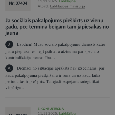
11.11.2025.
Labklājība
Nr: 37434
Atbild:
Labklājības ministrija
Ja sociālais pakalpojums piešķirts uz vienu
gadu, pēc termiņa beigām tam jāpiesakās no
jauna
Labdien! Mūsu sociālo pakalpojumu dienests katru
J
gadu pieprasa iesniegt psihiatra atzinumu par speciālo
kontrindikāciju neesamību…
Diemžēl no situācijas apraksta nav izsecināms, par
A
kāda pakalpojuma piešķiršanu ir runa un uz kādu laika
periodu tas ir piešķirts. Tādējādi iespējams sniegt tikai
vispārīgu…
E-KONSULTĀCIJA
11.11.2025.
Labklājība