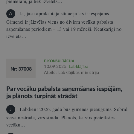
piemēram, ja tiek izvēlēts…
Jā, jūsu aprakstītajā situācijā tas ir iespējams.
A
Ģimenei ir jāizvēlas viens no diviem vecāku pabalsta
saņemšanas periodiem – 13 vai 19 mēneši. Neatkarīgi no
izvēlētā…
E-KONSULTĀCIJA
10.09.2025.
Labklājība
Nr: 37008
Atbild:
Labklājības ministrija
Par vecāku pabalsta saņemšanas iespējām,
ja plānots turpināt strādāt
Labdien! 2026. gadā būs ģimenes pieaugums. Šobrīd
J
sieva nestrādā, vīrs strādā. Plānots, ka vīrs pieteiksies
vecāku…