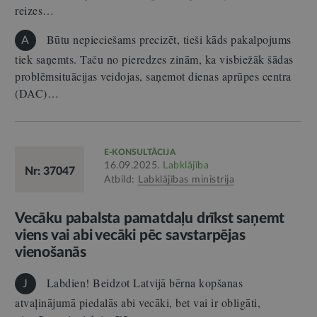
reizes…
Būtu nepieciešams precizēt, tieši kāds pakalpojums
A
tiek saņemts. Taču no pieredzes zinām, ka visbiežāk šādas
problēmsituācijas veidojas, saņemot dienas aprūpes centra
(DAC)…
E-KONSULTĀCIJA
16.09.2025.
Labklājība
Nr: 37047
Atbild:
Labklājības ministrija
Vecāku pabalsta pamatdaļu drīkst saņemt
viens vai abi vecāki pēc savstarpējas
vienošanās
Labdien! Beidzot Latvijā bērna kopšanas
J
atvaļinājumā piedalās abi vecāki, bet vai ir obligāti,