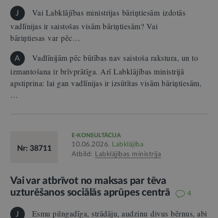
Vai Labklājības ministrijas bāriņtiesām izdotās
J
vadlīnijas ir saistošas visām bāriņtiesām? Vai
bāriņtiesas var pēc…
Vadlīnijām pēc būtības nav saistoša rakstura, un to
A
izmantošana ir brīvprātīga. Arī Labklājības ministrijā
apstiprina: lai gan vadlīnijas ir izsūtītas visām bāriņtiesām,
…
E-KONSULTĀCIJA
10.06.2026.
Labklājība
Nr: 38711
Atbild:
Labklājības ministrija
Vai var atbrīvot no maksas par tēva
uzturēšanos sociālās aprūpes centrā
4
Esmu pilngadīga, strādāju, audzinu divus bērnus, abi
J