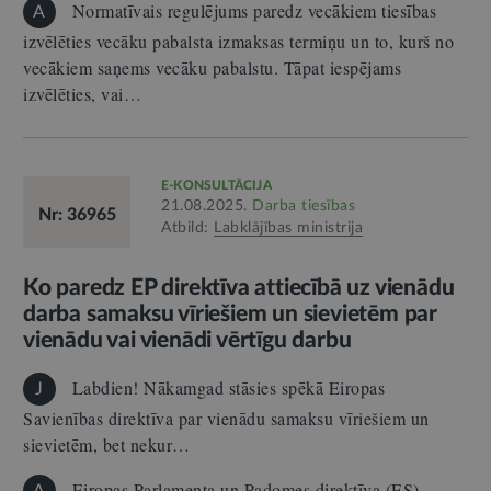
Normatīvais regulējums paredz vecākiem tiesības
A
izvēlēties vecāku pabalsta izmaksas termiņu un to, kurš no
vecākiem saņems vecāku pabalstu. Tāpat iespējams
izvēlēties, vai…
E-KONSULTĀCIJA
21.08.2025.
Darba tiesības
Nr: 36965
Atbild:
Labklājības ministrija
Ko paredz EP direktīva attiecībā uz vienādu
darba samaksu vīriešiem un sievietēm par
vienādu vai vienādi vērtīgu darbu
Labdien! Nākamgad stāsies spēkā Eiropas
J
Savienības direktīva par vienādu samaksu vīriešiem un
sievietēm, bet nekur…
Eiropas Parlamenta un Padomes direktīva (ES)
A