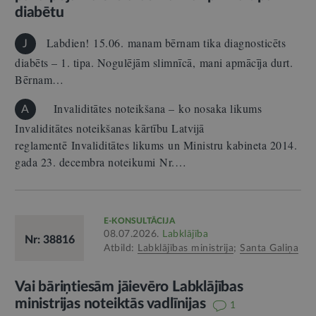
diabētu
Labdien! 15.06. manam bērnam tika diagnosticēts
J
diabēts – 1. tipa. Nogulējām slimnīcā, mani apmācīja durt.
Bērnam…
Invaliditātes noteikšana – ko nosaka likums
A
Invaliditātes noteikšanas kārtību Latvijā
reglamentē Invaliditātes likums un Ministru kabineta 2014.
gada 23. decembra noteikumi Nr.…
E-KONSULTĀCIJA
08.07.2026.
Labklājība
Nr: 38816
Atbild:
Labklājības ministrija
;
Santa Galiņa
Vai bāriņtiesām jāievēro Labklājības
ministrijas noteiktās vadlīnijas
1