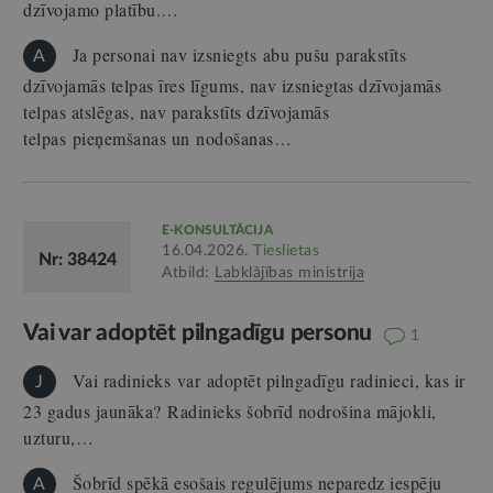
dzīvojamo platību.…
Ja personai nav izsniegts abu pušu parakstīts
A
dzīvojamās telpas īres līgums, nav izsniegtas dzīvojamās
telpas atslēgas, nav parakstīts dzīvojamās
telpas pieņemšanas un nodošanas…
E-KONSULTĀCIJA
16.04.2026.
Tieslietas
Nr: 38424
Atbild:
Labklājības ministrija
Vai var adoptēt pilngadīgu personu
1
Vai radinieks var adoptēt pilngadīgu radinieci, kas ir
J
23 gadus jaunāka? Radinieks šobrīd nodrošina mājokli,
uzturu,…
Šobrīd spēkā esošais regulējums neparedz iespēju
A