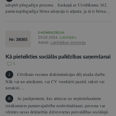
adoptēt pilngadīgu personu. Saskaņā ar Civillikuma 162.
pantu nepilngadīga bērna adopcija ir atļauta, ja tā ir bērna…
E-KONSULTĀCIJA
20.02.2026.
Labklājība
Nr: 38085
Atbild:
Labklājības ministrija
Kā pieteikties sociālās palīdzības saņemšanai
1
Cilvēkam vecuma diskriminācijas dēļ atsaka darbu.
J
Nāk vai nu atteikumi, vai CV vienkārši pazūd, raksti vai
neraksti.…
Ar jautājumiem, kas attiecas uz nepietiekamiem
A
ienākumiem pamatvajadzību nodrošināšanai, persona var
vērsties savas deklarētās dzīvesvietas pašvaldības sociālajā