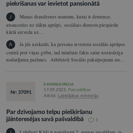
piekrišanas var ievietot pansionātā
Manas draudzenes mammu, kurai ir demence,
J
atsaucoties uz sliktu aprūpi, sociālais dienests piespiedu
kārtā aizveda uz…
Ja jūs uzskatāt, ka persona ievietota sociālās aprūpes
A
centrā pret viņas gribu, tad minētais fakts satur noziedzīga
nodarījuma pazīmes. Atbilstoši Sociālo pakalpojumu un…
E-KONSULTĀCIJA
17.09.2025.
Pašvaldības
Nr: 37091
Atbild:
Labklājības ministrija
Par dzīvojamo telpu piešķiršanu
jāinteresējas savā pašvaldībā
1
Labdien! Kādi ir noteikumi 2. grupas invalīdam, ja
J