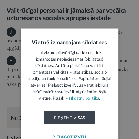
Vai trūcīgai personai ir jāmaksā par vecāka
uzturēšanos sociālās aprūpes iestādē
Ievietojot tuvinieku pašvaldības sociālās aprūpes
J
iestādē, katrā pašvaldībā ir atšķirīgi noteikumi par
Vietnē izmantojam sīkdatnes
apgādniekiem…
Lai vietne pilnvērtīgi darbotos, tiek
Sociālo pakalpojumu un sociālās palīdzības likuma
izmantotas nepieciešamās (obligātās)
A
sīkdatnes. Ar Jūsu piekrišanu var tikt
8. panta pirmā daļa paredz, ka klienta vai viņa apgādnieka
izmantotas vēl citas – statistikas, sociālo
pienākums ir samaksāt par saņemtajiem sociālajiem
mediju un funkcionalitātes. Papildinformācijai
pakalpojumiem.…
atveriet "Pielāgot izvēli". Jūs varat jebkurā
brīdī mainīt savu izvēli, atgriežoties šajā
vietnē. Plašāk –
sīkdatņu politikā
.
E-KONSULTĀCIJA
29.09.2025.
Veselība
Nr: 37148
PIEŅEMT VISAS
Atbild:
Labklājības ministrija
PIELĀGOT IZVĒLI
Lai saņemtu nepieciešamos sociālos