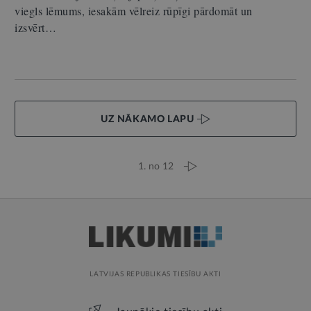
viegls lēmums, iesakām vēlreiz rūpīgi pārdomāt un
izsvērt…
UZ NĀKAMO LAPU
1. no 12
LATVIJAS REPUBLIKAS TIESĪBU AKTI