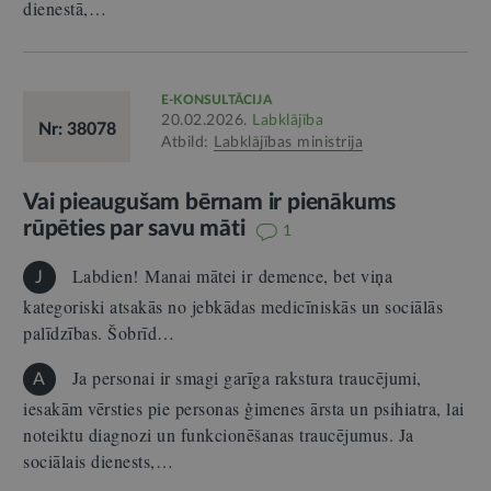
dienestā,…
E-KONSULTĀCIJA
20.02.2026.
Labklājība
Nr: 38078
Atbild:
Labklājības ministrija
Vai pieaugušam bērnam ir pienākums
rūpēties par savu māti
1
Labdien! Manai mātei ir demence, bet viņa
J
kategoriski atsakās no jebkādas medicīniskās un sociālās
palīdzības. Šobrīd…
Ja personai ir smagi garīga rakstura traucējumi,
A
iesakām vērsties pie personas ģimenes ārsta un psihiatra, lai
noteiktu diagnozi un funkcionēšanas traucējumus. Ja
sociālais dienests,…