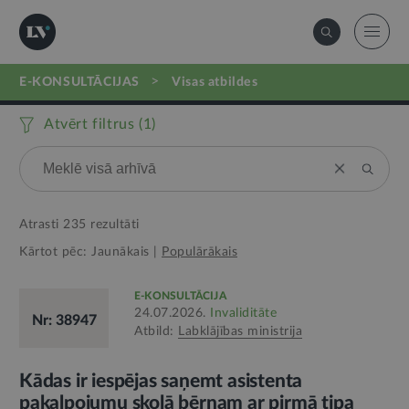
>
E-KONSULTĀCIJAS
visas atbildes
Atvērt filtrus (
1
)
Atrasti
235
rezultāti
Kārtot pēc:
Jaunākais
|
Populārākais
E-KONSULTĀCIJA
24.07.2026.
Invaliditāte
Nr: 38947
Atbild:
Labklājības ministrija
Kādas ir iespējas saņemt asistenta
pakalpojumu skolā bērnam ar pirmā tipa