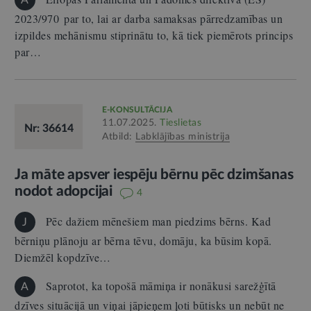
2023/970 par to, lai ar darba samaksas pārredzamības un
izpildes mehānismu stiprinātu to, kā tiek piemērots princips
par…
E-KONSULTĀCIJA
11.07.2025.
Tieslietas
Nr: 36614
Atbild:
Labklājības ministrija
Ja māte apsver iespēju bērnu pēc dzimšanas
nodot adopcijai
4
Pēc dažiem mēnešiem man piedzims bērns. Kad
J
bērniņu plānoju ar bērna tēvu, domāju, ka būsim kopā.
Diemžēl kopdzīve…
Saprotot, ka topošā māmiņa ir nonākusi sarežģītā
A
dzīves situācijā un viņai jāpieņem ļoti būtisks un nebūt ne