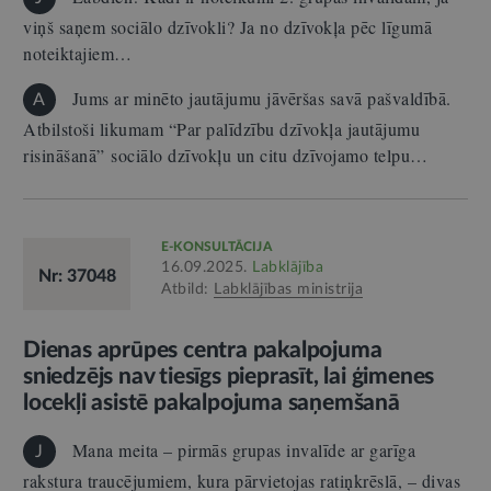
viņš saņem sociālo dzīvokli? Ja no dzīvokļa pēc līgumā
noteiktajiem…
Jums ar minēto jautājumu jāvēršas savā pašvaldībā.
A
Atbilstoši likumam “Par palīdzību dzīvokļa jautājumu
risināšanā” sociālo dzīvokļu un citu dzīvojamo telpu…
E-KONSULTĀCIJA
16.09.2025.
Labklājība
Nr: 37048
Atbild:
Labklājības ministrija
Dienas aprūpes centra pakalpojuma
sniedzējs nav tiesīgs pieprasīt, lai ģimenes
locekļi asistē pakalpojuma saņemšanā
Mana meita – pirmās grupas invalīde ar garīga
J
rakstura traucējumiem, kura pārvietojas ratiņkrēslā, – divas