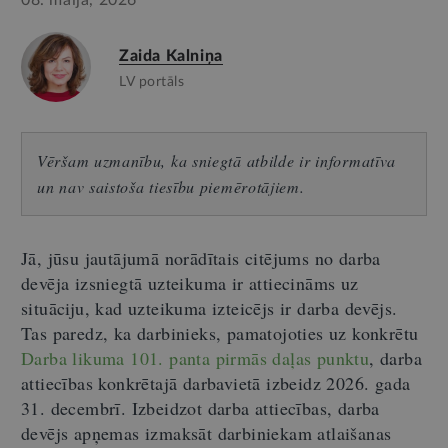
08. maijā, 2026
Zaida Kalniņa
LV portāls
Vēršam uzmanību, ka sniegtā atbilde ir informatīva
un nav saistoša tiesību piemērotājiem.
Jā, jūsu jautājumā norādītais citējums no darba
devēja izsniegtā uzteikuma ir attiecināms uz
situāciju, kad uzteikuma izteicējs ir darba devējs.
Tas paredz, ka darbinieks, pamatojoties uz konkrētu
Darba likuma 101. panta pirmās daļas punktu
, darba
attiecības konkrētajā darbavietā izbeidz 2026. gada
31. decembrī. Izbeidzot darba attiecības, darba
devējs apņemas izmaksāt darbiniekam atlaišanas