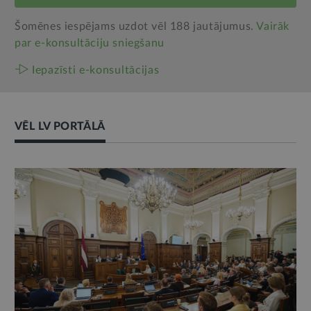
Šomēnes iespējams uzdot vēl 188 jautājumus.
Vairāk
par e‑konsultāciju sniegšanu
Iepazīsti e-konsultācijas
VĒL LV PORTĀLĀ