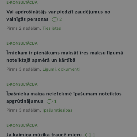
E-KONSULTĀCIJA
Vai apdrošinātājs var piedzīt zaudējumus no
vainīgās personas
2
Pirms 2 nedēļām,
Tieslietas
E-KONSULTĀCIJA
Īrniekam ir pienākums maksāt īres maksu līgumā
noteiktajā apmērā un kārtībā
Pirms 3 nedēļām,
Līgumi, dokumenti
E-KONSULTĀCIJA
Īpašnieka maiņa neietekmē īpašumam noteiktos
apgrūtinājumus
1
Pirms 3 nedēļām,
Īpašumtiesības
E-KONSULTĀCIJA
Ja kaimiņa mūzika traucē mieru
1