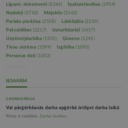
Līgumi, dokumenti
(5364)
Īpašumtiesības
(3954)
Nodokļi
(3710)
Mājoklis
(3142)
Parādu piedziņa
(2558)
Labklājība
(2254)
Pašvaldības
(2217)
Uzturlīdzekļi
(1457)
Uzņēmējdarbība
(1355)
Ģimene
(1241)
Tiesu sistēma
(1099)
Izglītība
(1095)
Personas dati
(1052)
IESAKĀM
E-KONSULTĀCIJA
Vai pārģērbšanās darba apģērbā ietilpst darba laikā
Pirms 4 nedēļām,
Darba tiesības