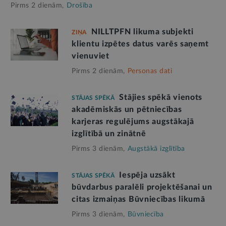
Pirms 2 dienām,
Drošība
NILLTPFN likuma subjekti
ZIŅA
klientu izpētes datus varēs saņemt
vienuviet
Pirms 2 dienām,
Personas dati
Stājies spēkā vienots
STĀJAS SPĒKĀ
akadēmiskās un pētniecības
karjeras regulējums augstākajā
izglītībā un zinātnē
Pirms 3 dienām,
Augstākā izglītība
Iespēja uzsākt
STĀJAS SPĒKĀ
būvdarbus paralēli projektēšanai un
citas izmaiņas Būvniecības likumā
Pirms 3 dienām,
Būvniecība