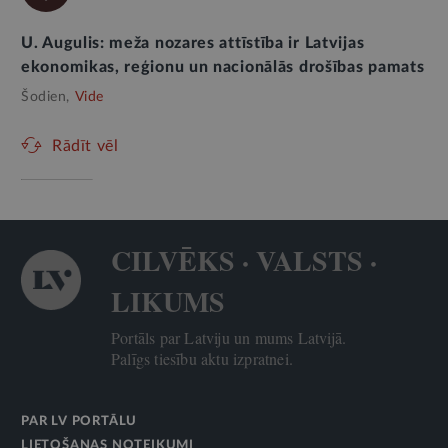
U. Augulis: meža nozares attīstība ir Latvijas
ekonomikas, reģionu un nacionālās drošības pamats
Šodien,
Vide
Rādīt vēl
CILVĒKS · VALSTS ·
LIKUMS
Portāls par Latviju un mums Latvijā.
Palīgs tiesību aktu izpratnei.
PAR LV PORTĀLU
LIETOŠANAS NOTEIKUMI