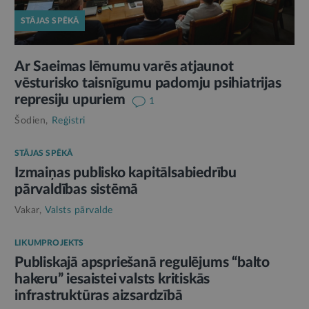
STĀJAS SPĒKĀ
Ar Saeimas lēmumu varēs atjaunot
vēsturisko taisnīgumu padomju psihiatrijas
represiju upuriem
1
Šodien,
Reģistri
STĀJAS SPĒKĀ
Izmaiņas publisko kapitālsabiedrību
pārvaldības sistēmā
Vakar,
Valsts pārvalde
LIKUMPROJEKTS
Publiskajā apspriešanā regulējums “balto
hakeru” iesaistei valsts kritiskās
infrastruktūras aizsardzībā