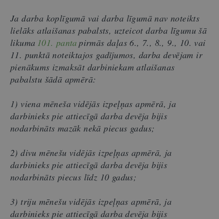
Ja darba koplīgumā vai darba līgumā nav noteikts
lielāks atlaišanas pabalsts, uzteicot darba līgumu šā
likuma
101. panta
pirmās daļas 6., 7., 8., 9., 10. vai
11. punktā noteiktajos gadījumos, darba devējam ir
pienākums izmaksāt darbiniekam atlaišanas
pabalstu šādā apmērā:
1) viena mēneša vidējās izpeļņas apmērā, ja
darbinieks pie attiecīgā darba devēja bijis
nodarbināts mazāk nekā piecus gadus;
2) divu mēnešu vidējās izpeļņas apmērā, ja
darbinieks pie attiecīgā darba devēja bijis
nodarbināts piecus līdz 10 gadus;
3) triju mēnešu vidējās izpeļņas apmērā, ja
darbinieks pie attiecīgā darba devēja bijis