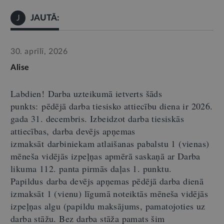
JAUTĀ:
J
30. aprīlī, 2026
Alise
Labdien
!
Darba uzteikumā ietverts šāds
punkts:
p
ēdējā darba tiesisko attiecību diena ir 2026.
gada 31. decembris.
Izbeidzot darba tiesiskās
attiecības,
d
arba devējs apņemas
izmaksāt
d
arbiniekam atlaišanas pabalstu 1 (vienas)
mēneša vidējās izpeļņas apmērā saskaņā ar Darba
likuma 112. panta pirmās daļas 1. punktu.
Papildus
d
arba devējs apņemas pēdējā darba dienā
izmaksāt 1 (vienu) līgumā noteiktās mēneša vidējās
izpeļņas algu (papildu maksājums, pamatojoties uz
darba stāžu. Bez darba stāža pamats šim