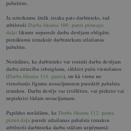
pabalstus.
Ja uzteikumu ātrāk izsaka pats darbinieks, tad
atbilstoši
Darba likuma 100. panta pirmajai
daļai
likums neparedz darba devējam obligātu
pienākumu izmaksāt darbiniekam atlaišanas
pabalstu.
Norādāms, ka darbinieks var rosināt darba devējam
darba attiecību izbeigšanu, slēdzot pušu vienošanos
(
Darba likuma 114. pants
), un kā vienu no
vienošanās līguma nosacījumiem paredzēt pabalsta
izmaksu. Darba devējs var izvēlēties, vai piekrist vai
nepiekrist šādam nosacījumam.
Papildus norādāms, ka
Darba likuma 112. panta
pirmā daļa
paredz atlaišanas pabalsta izmaksu
atbilstoši darbinieka darba stāžam uzņēmumā: