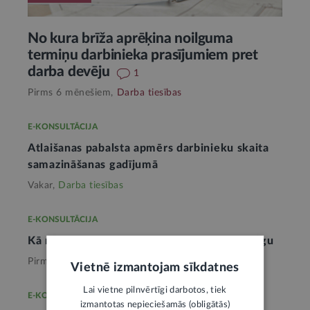
No kura brīža aprēķina noilguma
termiņu darbinieka prasījumiem pret
darba devēju
1
Pirms 6 mēnešiem,
Darba tiesības
E-KONSULTĀCIJA
Atlaišanas pabalsta apmērs darbinieku skaita
samazināšanas gadījumā
Vakar,
Darba tiesības
E-KONSULTĀCIJA
Kā risināms strīds par neizmaksātu darba algu
Pirms 4 nedēļām,
Darba tiesības
Vietnē izmantojam sīkdatnes
Lai vietne pilnvērtīgi darbotos, tiek
E-KONSULTĀCIJA
izmantotas nepieciešamās (obligātās)