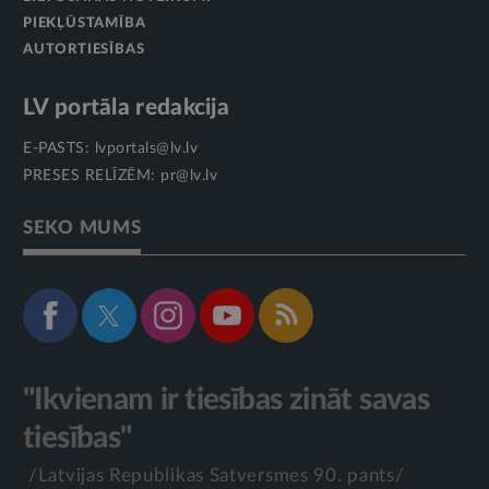
PIEKĻŪSTAMĪBA
AUTORTIESĪBAS
LV portāla redakcija
E-PASTS:
lvportals@lv.lv
PRESES RELĪZĒM:
pr@lv.lv
SEKO MUMS
"Ikvienam ir tiesības zināt savas
tiesības"
/Latvijas Republikas Satversmes 90. pants/