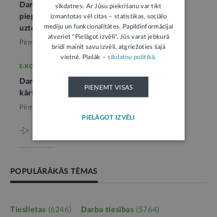
Darbiniekam nav pēc darba devēja
sīkdatnes. Ar Jūsu piekrišanu var tikt
pieprasījuma jāiesniedz darba līguma
izmantotas vēl citas – statistikas, sociālo
mediju un funkcionalitātes. Papildinformācijai
uzteikums
1
atveriet "Pielāgot izvēli". Jūs varat jebkurā
Pirms mēneša,
Darba tiesības
brīdī mainīt savu izvēli, atgriežoties šajā
vietnē. Plašāk –
sīkdatņu politikā
.
E-KONSULTĀCIJA
Darba laiku nosaka darba līgumā, darba
PIEŅEMT VISAS
kārtības noteikumos, maiņu grafikos
Pirms 3 mēnešiem,
Darba tiesības
PIELĀGOT IZVĒLI
Viss par šo tēmu
POPULĀRĀKĀS TĒMAS
Tieslietas
(6246)
Darba tiesības
(5764)