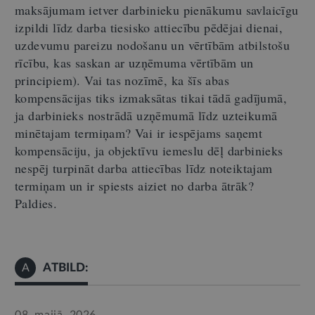
maksājumam ietver darbinieku pienākumu savlaicīgu
izpildi līdz darba tiesisko attiecību pēdējai dienai,
uzdevumu pareizu nodošanu un vērtībām atbilstošu
rīcību, kas saskan ar uzņēmuma vērtībām un
principiem).
Vai tas nozīmē, ka šīs abas
kompensācijas tiks izmaksātas tikai tādā gadījumā,
ja darbinieks nostrādā uzņēmumā līdz uzteikumā
minētajam termiņam?
Vai ir iespējams saņemt
kompensāciju, ja objektīvu iemeslu dēļ darbinieks
nespēj turpināt darba attiecības līdz noteiktajam
termiņam un ir spiests aiziet no darba ātrāk?
Paldies.
ATBILD:
A