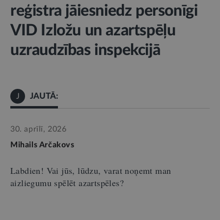
reģistra jāiesniedz personīgi
VID Izložu un azartspēļu
uzraudzības inspekcijā
JAUTĀ:
J
30. aprīlī, 2026
Mihails Arčakovs
Labdien! Vai jūs, lūdzu, varat noņemt man
aizliegumu spēlēt azartspēles?