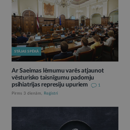
STĀJAS SPĒKĀ
Ar Saeimas lēmumu varēs atjaunot
vēsturisko taisnīgumu padomju
psihiatrijas represiju upuriem
1
Pirms 3 dienām,
Reģistri