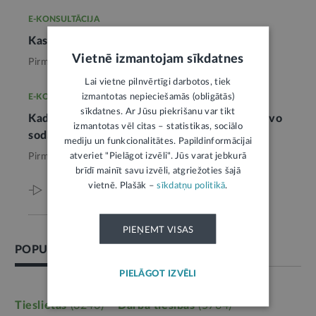
E-KONSULTĀCIJA
Kas veido personas kredītreitingu
Vietnē izmantojam sīkdatnes
Pirms 7 mēnešiem,
Reģistri
Lai vietne pilnvērtīgi darbotos, tiek
izmantotas nepieciešamās (obligātās)
E-KONSULTĀCIJA
sīkdatnes. Ar Jūsu piekrišanu var tikt
Kad tiek dzēsta informācija par administratīvo
izmantotas vēl citas – statistikas, sociālo
sodāmību
mediju un funkcionalitātes. Papildinformācijai
atveriet "Pielāgot izvēli". Jūs varat jebkurā
Pirms 7 mēnešiem,
Reģistri
brīdī mainīt savu izvēli, atgriežoties šajā
vietnē. Plašāk –
sīkdatņu politikā
.
Viss par šo tēmu
PIEŅEMT VISAS
POPULĀRĀKĀS TĒMAS
PIELĀGOT IZVĒLI
Tieslietas
(6246)
Darba tiesības
(5764)