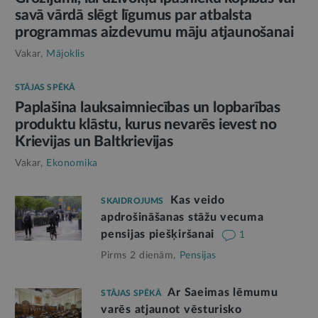
savā vārdā slēgt līgumus par atbalsta
programmas aizdevumu māju atjaunošanai
Vakar,
Mājoklis
STĀJAS SPĒKĀ
Paplašina lauksaimniecības un lopbarības
produktu klāstu, kurus nevarēs ievest no
Krievijas un Baltkrievijas
Vakar,
Ekonomika
Kas veido
SKAIDROJUMS
apdrošināšanas stāžu vecuma
pensijas piešķiršanai
1
Pirms 2 dienām,
Pensijas
Ar Saeimas lēmumu
STĀJAS SPĒKĀ
varēs atjaunot vēsturisko