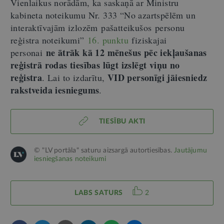
Vienlaikus norādām, ka saskaņā ar Ministru
kabineta noteikumu Nr. 333 “No azartspēlēm un
interaktīvajām izlozēm pašatteikušos personu
reģistra noteikumi”
16. punktu
fiziskajai
ne ātrāk kā 12 mēnešus pēc iekļaušanas
personai
reģistrā rodas tiesības lūgt izslēgt viņu no
reģistra
VID personīgi jāiesniedz
.
Lai to izdarītu,
rakstveida iesniegums
.
TIESĪBU AKTI
© "LV portāla" saturu aizsargā autortiesības.
Jautājumu
iesniegšanas noteikumi
LABS SATURS
2