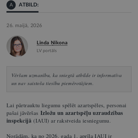
ATBILD:
A
26. maijā, 2026
Linda Ņikona
LV portāls
Vēršam uzmanību, ka sniegtā atbilde ir informatīva
un nav saistoša tiesību piemērotājiem.
Lai pārtrauktu liegumu spēlēt azartspēles, personai
Izložu un azartspēļu uzraudzības
pašai jāvēršas
inspekcijā
(IAUI) ar rakstveida iesniegumu.
Norādām, ka no 2026. gada 1. aprīļa IAUI ir