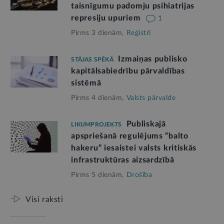
taisnīgumu padomju psihiatrijas
represiju upuriem
1
Pirms 3 dienām,
Reģistri
Izmaiņas publisko
STĀJAS SPĒKĀ
kapitālsabiedrību pārvaldības
sistēmā
Pirms 4 dienām,
Valsts pārvalde
Publiskajā
LIKUMPROJEKTS
apspriešanā regulējums “balto
hakeru” iesaistei valsts kritiskās
infrastruktūras aizsardzībā
Pirms 5 dienām,
Drošība
Visi raksti