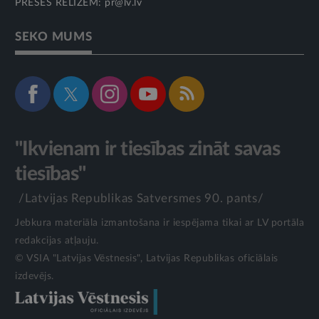
PRESES RELĪZĒM:
pr@lv.lv
SEKO MUMS
"Ikvienam ir tiesības zināt savas
tiesības"
/Latvijas Republikas Satversmes 90. pants/
Jebkura materiāla izmantošana ir iespējama tikai ar LV portāla
redakcijas atļauju.
© VSIA "Latvijas Vēstnesis", Latvijas Republikas oficiālais
izdevējs.