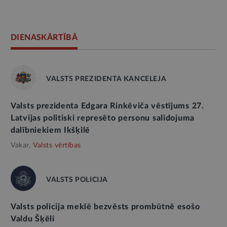
DIENASKĀRTĪBĀ
VALSTS PREZIDENTA KANCELEJA
Valsts prezidenta Edgara Rinkēviča vēstījums 27.
Latvijas politiski represēto personu salidojuma
dalībniekiem Ikšķilē
Vakar,
Valsts vērtības
VALSTS POLICIJA
Valsts policija meklē bezvēsts prombūtnē esošo
Valdu Šķēli