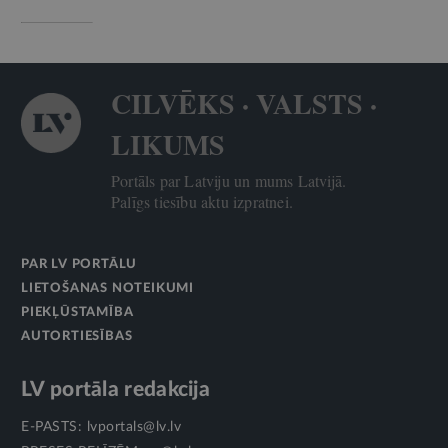
CILVĒKS · VALSTS ·
LIKUMS
Portāls par Latviju un mums Latvijā.
Palīgs tiesību aktu izpratnei.
PAR LV PORTĀLU
LIETOŠANAS NOTEIKUMI
PIEKĻŪSTAMĪBA
AUTORTIESĪBAS
LV portāla redakcija
E-PASTS:
lvportals@lv.lv