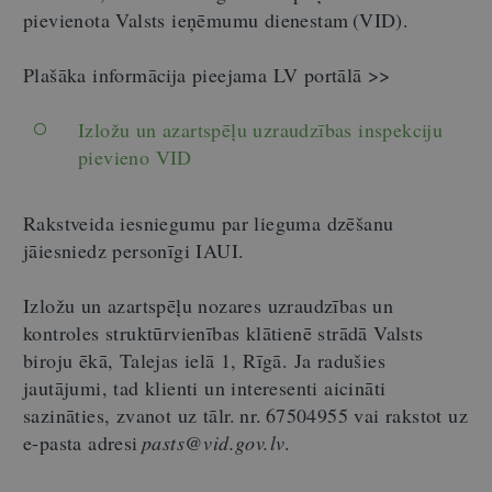
pievienota Valsts ieņēmumu dienestam (VID).
Plašāka informācija pieejama LV portālā >>
Izložu un azartspēļu uzraudzības inspekciju
pievieno VID
Rakstveida iesniegumu par lieguma dzēšanu
jāiesniedz personīgi IAUI.
Izložu un azartspēļu nozares uzraudzības un
kontroles struktūrvienības klātienē strādā Valsts
biroju ēkā, Talejas ielā 1, Rīgā. Ja radušies
jautājumi, tad klienti un interesenti aicināti
sazināties, zvanot uz tālr. nr. 67504955 vai rakstot uz
e-pasta adresi
pasts@vid.gov.lv
.