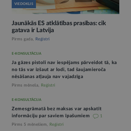
VIEDOKLIS
Jaunākās ES atklātības prasības: cik
gatava ir Latvija
Pirms gada,
Reģistri
E-KONSULTĀCIJA
Ja gāzes pistoli nav iespējams pārveidot tā, ka
no tās var izšaut ar lodi, tad šaujamieroča
nēsāšanas atļauja nav vajadzīga
Pirms mēneša,
Reģistri
E-KONSULTĀCIJA
Zemesgrāmatā bez maksas var apskatīt
informāciju par saviem īpašumiem
1
Pirms 5 mēnešiem,
Reģistri