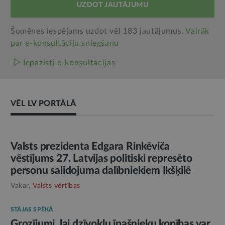
UZDOT JAUTĀJUMU
Šomēnes iespējams uzdot vēl 183 jautājumus.
Vairāk
par e‑konsultāciju sniegšanu
Iepazīsti e-konsultācijas
VĒL LV PORTĀLĀ
AMATPERSONAS RUNA
Valsts prezidenta Edgara Rinkēviča
vēstījums 27. Latvijas politiski represēto
personu salidojuma dalībniekiem Ikšķilē
Vakar,
Valsts vērtības
STĀJAS SPĒKĀ
Grozījumi, lai dzīvokļu īpašnieku kopības var