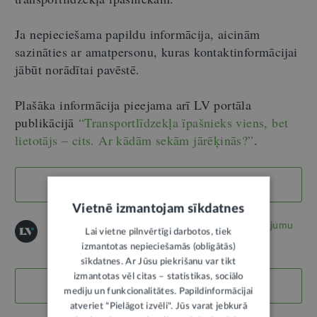
Ja nepieciešama papildu informācija, aicinām
sazināties ar amatpersonu, kuras kontaktinformācijai
jābūt norādītai pavēstē.
Plašāka informācija pieejama arī LV portāla
publikācijā
“Transportlīdzekļa īpašnieks viens, bet
lietotājs – cits. Ar kādām sekām jārēķinās?”
.
TIESĪBU AKTI
Vietnē izmantojam sīkdatnes
© "LV portāla" saturu aizsargā autortiesības.
Jautājumu
Lai vietne pilnvērtīgi darbotos, tiek
iesniegšanas noteikumi
izmantotas nepieciešamās (obligātās)
sīkdatnes. Ar Jūsu piekrišanu var tikt
izmantotas vēl citas – statistikas, sociālo
LABS SATURS
mediju un funkcionalitātes. Papildinformācijai
atveriet "Pielāgot izvēli". Jūs varat jebkurā