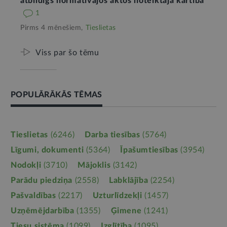
atbildīgs normatīvajos aktos noteiktajā kārtībā
1
Pirms 4 mēnešiem,
Tieslietas
Viss par šo tēmu
POPULĀRĀKĀS TĒMAS
Tieslietas
(6246)
Darba tiesības
(5764)
Līgumi, dokumenti
(5364)
Īpašumtiesības
(3954)
Nodokļi
(3710)
Mājoklis
(3142)
Parādu piedziņa
(2558)
Labklājība
(2254)
Pašvaldības
(2217)
Uzturlīdzekļi
(1457)
Uzņēmējdarbība
(1355)
Ģimene
(1241)
Tiesu sistēma
(1099)
Izglītība
(1095)