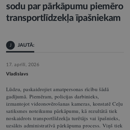
sodu par pārkāpumu piemēro
transportlīdzekļa īpašniekam
JAUTĀ:
J
17. aprīlī, 2026
Vladislavs
Lūdzu, paskaidrojiet amatpersonas rīcību šādā
gadījumā. Piemēram, policijas darbinieks,
izmantojot videonovērošanas kameras, konstatē Ceļu
satiksmes noteikumu pārkāpumu, kā rezultātā tiek
noskaidrots transportlīdzekļa turētājs vai īpašnieks,
uzsākts administratīvā pārkāpuma p
rocess
. Viņš tiek