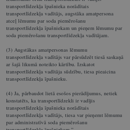
transportlīdzekļa īpašnieka norādītais
transportlīdzekļa vadītājs, augstāka amatpersona
atceļ lēmumu par soda piemērošanu
transportlīdzekļa īpašniekam un pieņem lēmumu par
soda piemērošanu transportlīdzekļa vadītājam.
(3) Augstākas amatpersonas lēmumu
transportlīdzekļa vadītājs var pārsūdzēt tiesā saskaņā
ar šajā likumā noteikto kārtību. Izskatot
transportlīdzekļa vadītāja sūdzību, tiesa pieaicina
transportlīdzekļa īpašnieku.
(4) Ja, pārbaudot lietā esošos pierādījumus, netiek
konstatēts, ka transportlīdzekli ir vadījis
transportlīdzekļa īpašnieka norādītais
transportlīdzekļa vadītājs, tiesa var pieņemt lēmumu
par administratīvā soda piemērošanu
transportlīdzekļa īpašniekam.”