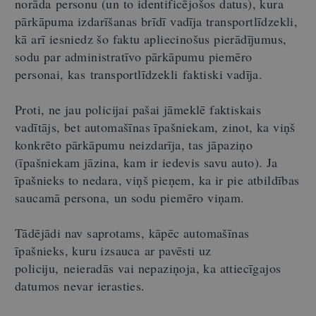
norāda personu (un to identificējošos datus), kura
pārkāpuma izdarīšanas brīdī vadīja transportlīdzekli,
kā arī iesniedz šo faktu apliecinošus pierādījumus,
sodu par administratīvo pārkāpumu piemēro
personai, kas transportlīdzekli faktiski vadīja.
Proti, ne jau policijai pašai jāmeklē faktiskais
vadītājs, bet automašīnas īpašniekam, zinot, ka viņš
konkrēto pārkāpumu neizdarīja, tas jāpaziņo
(
īpašniekam jāzina, kam ir iedevis savu auto
). Ja
īpašnieks to nedara, viņš pieņem, ka ir pie atbildības
saucamā persona, un sodu piemēro viņam.
Tādējādi nav saprotams, kāpēc automašīnas
īpašnieks, kuru izsauca ar pavēsti uz
policiju, neieradās vai nepaziņoja, ka attiecīgajos
datumos nevar ierasties.