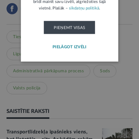
brīdī mainīt savu izvēli, atgriežoties šajā
vietnē. Plašāk –
sīkdatņu politikā
.
PIEŅEMT VISAS
Tieslietas
Ceļu satiksme
PIELĀGOT IZVĒLI
Līgumi, dokumenti
Reģistri
Administratīvā pārkāpuma process
Sods
Valsts policija
SAISTĪTIE RAKSTI
Transportlīdzekļa īpašnieks viens,