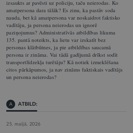
izsaukts ar pavēsti uz policiju, taču neierodas.
Ko
amatpersona dara tālāk? Es zinu, ka pastāv soda
nauda, bet kā amatpersona var noskaidrot faktisko
vadītāju, ja persona neierodas un ignorē
paziņojumus?
Administratīvās atbildības likuma
135. pantā noteikts, ka lietu var izskatīt bez
personas klātbūtnes, ja pie atbildības saucamā
persona ir zināma. Vai
t
ādā gadījumā drīkst sodīt
transportlīdzekļa turētāju? Kā notiek izmeklēšana
citos
pārkāpumos, ja nav zināms faktiskais vadītājs
un persona neierodas?
ATBILD:
A
25. maijā, 2026