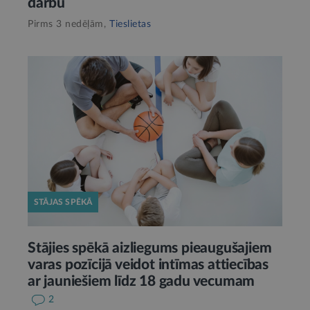
darbu
Pirms 3 nedēļām,
Tieslietas
STĀJAS SPĒKĀ
Stājies spēkā aizliegums pieaugušajiem
varas pozīcijā veidot intīmas attiecības
ar jauniešiem līdz 18 gadu vecumam
2