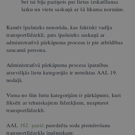
bet tai bija paziņots par lietas izskatīšanas
laiku un vietu saskaņā ar šā likuma normām.
Kamēr īpašnieks nenorāda, kas faktiski vadīja
transportlīdzekli, pats īpašnieks saskaņā ar
administratīvā pārkāpuma procesu ir pie atbildības
saucamā persona.
Administratīvā pārkāpuma procesa īpatnības
atsevišķās lietu kategorijās ir noteiktas AAL 19.
nodaļā.
Viena no šīm lietu kategorijām ir pārkāpumi, kuri
fiksēti ar tehniskajiem līdzekļiem, neapturot
transportlīdzekli.
AAL
162. pantā
paredzēta soda piemērošana
transportlīdzekļa īpašniekam: