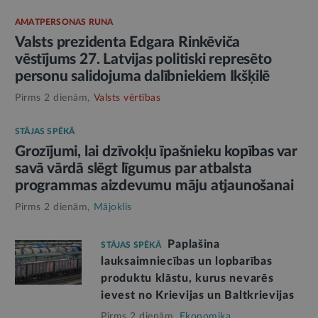
AMATPERSONAS RUNA
Valsts prezidenta Edgara Rinkēviča
vēstījums 27. Latvijas politiski represēto
personu salidojuma dalībniekiem Ikšķilē
Pirms 2 dienām,
Valsts vērtības
STĀJAS SPĒKĀ
Grozījumi, lai dzīvokļu īpašnieku kopības var
savā vārdā slēgt līgumus par atbalsta
programmas aizdevumu māju atjaunošanai
Pirms 2 dienām,
Mājoklis
Paplašina
STĀJAS SPĒKĀ
lauksaimniecības un lopbarības
produktu klāstu, kurus nevarēs
ievest no Krievijas un Baltkrievijas
Pirms 2 dienām,
Ekonomika