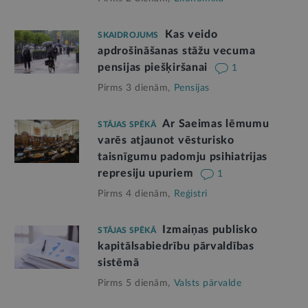
Kas veido
SKAIDROJUMS
apdrošināšanas stāžu vecuma
pensijas piešķiršanai
1
Pirms 3 dienām,
Pensijas
Ar Saeimas lēmumu
STĀJAS SPĒKĀ
varēs atjaunot vēsturisko
taisnīgumu padomju psihiatrijas
represiju upuriem
1
Pirms 4 dienām,
Reģistri
Izmaiņas publisko
STĀJAS SPĒKĀ
kapitālsabiedrību pārvaldības
sistēmā
Pirms 5 dienām,
Valsts pārvalde