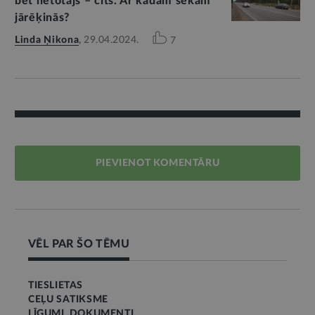
bet lietotājs – cits. Ar kādām sekām
jārēķinās?
Linda Ņikona
,
29.04.2024.
7
PIEVIENOT KOMENTĀRU
VĒL PAR ŠO TĒMU
TIESLIETAS
CEĻU SATIKSME
LĪGUMI, DOKUMENTI