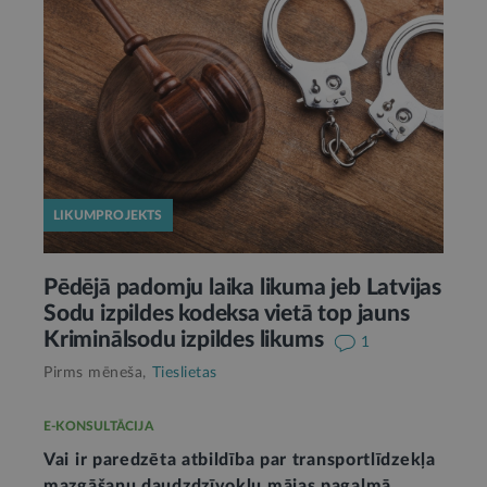
LIKUMPROJEKTS
Pēdējā padomju laika likuma jeb Latvijas
Sodu izpildes kodeksa vietā top jauns
Kriminālsodu izpildes likums
1
Pirms mēneša,
Tieslietas
E-KONSULTĀCIJA
Vai ir paredzēta atbildība par transportlīdzekļa
mazgāšanu daudzdzīvokļu mājas pagalmā