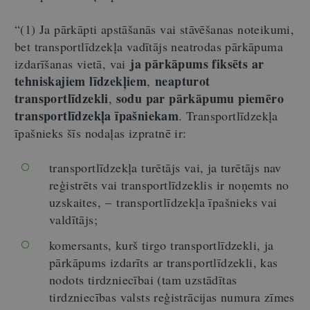
“(1) Ja pārkāpti apstāšanās vai stāvēšanas noteikumi,
bet transportlīdzekļa vadītājs neatrodas pārkāpuma
ja pārkāpums fiksēts ar
izdarīšanas vietā, vai
tehniskajiem līdzekļiem
neapturot
,
transportlīdzekli
sodu par pārkāpumu piemēro
,
transportlīdzekļa īpašniekam
. Transportlīdzekļa
īpašnieks šīs nodaļas izpratnē ir:
transportlīdzekļa turētājs vai, ja turētājs nav
reģistrēts vai transportlīdzeklis ir noņemts no
uzskaites,
–
transportlīdzekļa īpašnieks vai
valdītājs;
komersants, kurš tirgo transportlīdzekli, ja
pārkāpums izdarīts ar transportlīdzekli, kas
nodots tirdzniecībai (tam uzstādītas
tirdzniecības valsts reģistrācijas numura zīmes