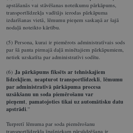
apstāšanās vai stāvēšanas noteikumu pārkāpums,
transportlīdzekļa vadītājs ierodas pārkāpuma
izdarīšanas vietā, lēmumu pieņem saskaņā ar šajā
nodaļā noteikto kārtību.
(5) Persona, kurai ir piemērots administratīvais sods
par šā panta pirmajā daļā minētajiem pārkāpumiem,
netiek uzskatīta par administratīvi sodītu.
Ja pārkāpums fiksēts ar tehniskajiem
(6)
līdzekļiem
neapturot transportlīdzekli
lēmumu
,
,
par administratīvā pārkāpuma procesa
uzsākšanu un soda piemērošanu var
pieņemt
pamatojoties tikai uz automātisku datu
,
apstrādi
.”
Turpretī lēmuma par soda piemērošanu
transportlīdzekļa īpašniekam pārsūdzēšana ir