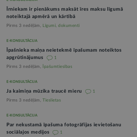
Īrniekam ir pienākums maksāt īres maksu līgumā
noteiktajā apmērā un kārtībā
Pirms 3 nedēļām,
Līgumi, dokumenti
E-KONSULTĀCIJA
Īpašnieka maiņa neietekmē īpašumam noteiktos
apgrūtinājumus
1
Pirms 3 nedēļām,
Īpašumtiesības
E-KONSULTĀCIJA
Ja kaimiņa mūzika traucē mieru
1
Pirms 3 nedēļām,
Tieslietas
E-KONSULTĀCIJA
Par nekustamā īpašuma fotogrāfijas ievietošanu
sociālajos medijos
1