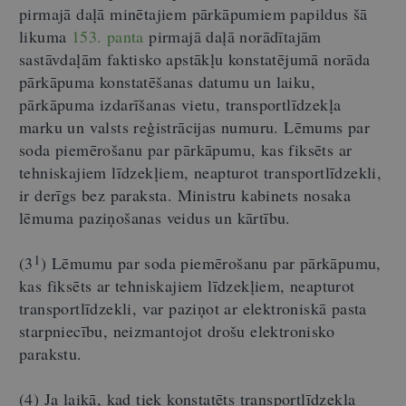
pirmajā daļā minētajiem pārkāpumiem papildus šā
likuma
153. panta
pirmajā daļā norādītajām
sastāvdaļām faktisko apstākļu konstatējumā norāda
pārkāpuma konstatēšanas datumu un laiku,
pārkāpuma izdarīšanas vietu, transportlīdzekļa
marku un valsts reģistrācijas numuru. Lēmums par
soda piemērošanu par pārkāpumu, kas fiksēts ar
tehniskajiem līdzekļiem, neapturot transportlīdzekli,
ir derīgs bez paraksta. Ministru kabinets nosaka
lēmuma paziņošanas veidus un kārtību.
1
(3
) Lēmumu par soda piemērošanu par pārkāpumu,
kas fiksēts ar tehniskajiem līdzekļiem, neapturot
transportlīdzekli, var paziņot ar elektroniskā pasta
starpniecību, neizmantojot drošu elektronisko
parakstu.
(4) Ja laikā, kad tiek konstatēts transportlīdzekļa