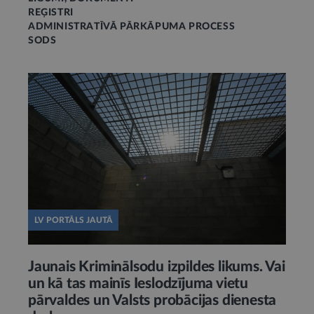
REĢISTRI
ADMINISTRATĪVĀ PĀRKĀPUMA PROCESS
SODS
LV PORTĀLS JAUTĀ
Jaunais Kriminālsodu izpildes likums. Vai
un kā tas mainīs Ieslodzījuma vietu
pārvaldes un Valsts probācijas dienesta