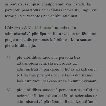
ar pavēsti izsūtījušo amatpersonu vai iestādi, lai
paziņotu pamatotus neierašanās iemeslus, lūgtu citu
termiņu vai vienotos par dalību attālināti.
Līdz ar to AAL
135. pantā
noteikts, ka
administratīvā pārkāpuma lietu izskata un lēmumu
pieņem bez tās personas klātbūtnes, kura saucama
pie atbildības, ja:
pie atbildības saucamā persona bez
attaisnojoša iemesla neierodas uz
administratīvā pārkāpuma lietas izskatīšanu,
bet tai bija paziņots par lietas izskatīšanas
laiku un vietu saskaņā ar šā likuma normām;
pie atbildības saucamā persona neatkarīgi no
neierašanās iemesliem atkārtoti neierodas uz
administratīvā pārkāpuma lietas izskatīšanu,