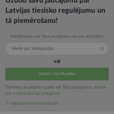
Uzdod savu jautājumu par
Latvijas tiesisko regulējumu un
tā piemērošanu!
Pārliecinies, vai Tavs jautājums nav jau atbildēts!
vai
UZDOT JAUTĀJUMU
Šomēnes iespējams uzdot vēl 183 jautājumus.
Vairāk
par e‑konsultāciju sniegšanu
Iepazīsti e-konsultācijas