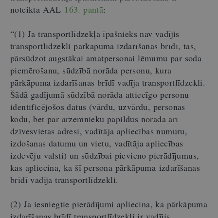
noteikta AAL
163. pantā
:
“(1) Ja transportlīdzekļa īpašnieks nav vadījis
transportlīdzekli pārkāpuma izdarīšanas brīdī, tas,
pārsūdzot augstākai amatpersonai lēmumu par soda
piemērošanu, sūdzībā norāda personu, kura
pārkāpuma izdarīšanas brīdī vadīja transportlīdzekli.
Šādā gadījumā sūdzībā norāda attiecīgo personu
identificējošos datus (vārdu, uzvārdu, personas
kodu, bet par ārzemnieku papildus norāda arī
dzīvesvietas adresi, vadītāja apliecības numuru,
izdošanas datumu un vietu, vadītāja apliecības
izdevēju valsti) un sūdzībai pievieno pierādījumus,
kas apliecina, ka šī persona pārkāpuma izdarīšanas
brīdī vadīja transportlīdzekli.
(2) Ja iesniegtie pierādījumi apliecina, ka pārkāpuma
izdarīšanas brīdī transportlīdzekli ir vadījis