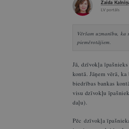
Zaida Kalniņ
LV portāls
Vēršam uzmanību, ka sn
piemērotājiem.
Jā, dzīvokļa īpašniek
kontā. Jāņem vērā, ka 
biedrības bankas kontā
visu dzīvokļu īpašnie
daļu).
Pēc dzīvokļa īpašniek