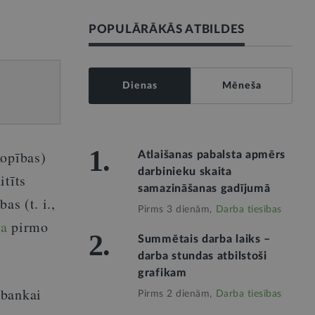
POPULĀRĀKĀS ATBILDES
Dienas
Mēneša
1.
kopības)
Atlaišanas pabalsta apmērs
darbinieku skaita
itīts
samazināšanas gadījumā
as (t. i.,
Pirms 3 dienām,
Darba tiesības
ta
pirmo
2.
Summētais darba laiks –
darba stundas atbilstoši
grafikam
 bankai
Pirms 2 dienām,
Darba tiesības