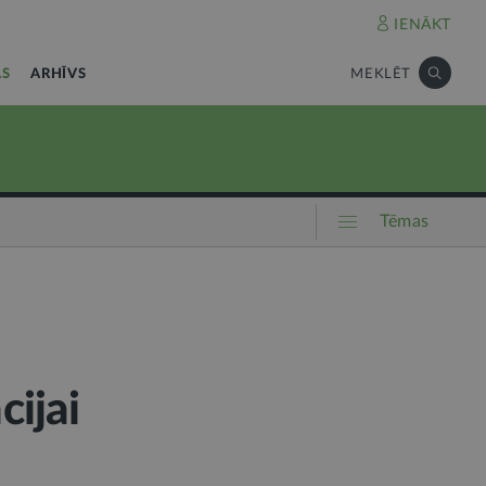
IENĀKT
AS
ARHĪVS
MEKLĒT
Tēmas
ijai