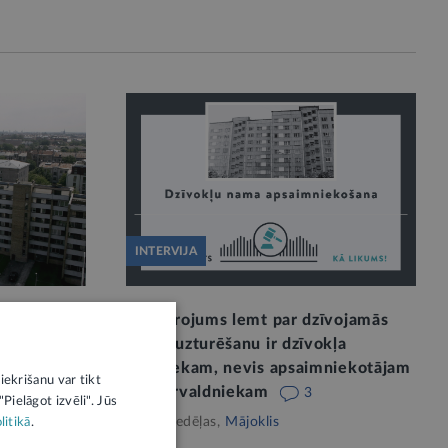
INTERVIJA
ālā apskate
Pilnvarojums lemt par dzīvojamās
gadā
mājas uzturēšanu ir dzīvokļa
īpašniekam, nevis apsaimniekotājam
iekrišanu var tikt
vai pārvaldniekam
3
Pielāgot izvēli". Jūs
Pirms nedēļas,
Mājoklis
litikā
.