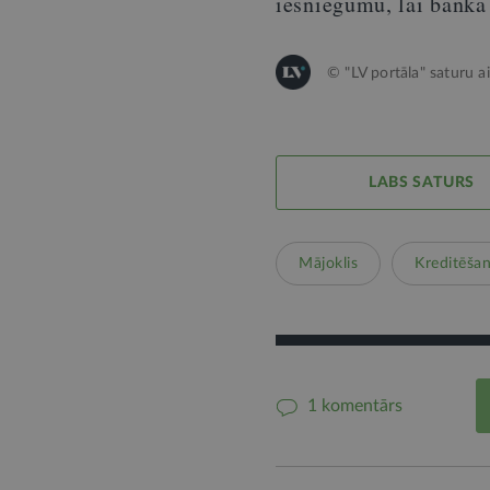
iesniegumu, lai banka
© "LV portāla" saturu a
LABS SATURS
Mājoklis
Kreditēša
1 komentārs