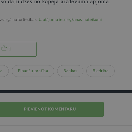
 šo daļu dzēš no kopējā aizdevuma apjoma.
izsargā autortiesības.
Jautājumu iesniegšanas noteikumi
1
na
Finanšu pratība
Bankas
Biedrība
PIEVIENOT KOMENTĀRU