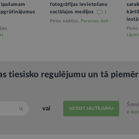
 īpašumam
fotogrāfijas ievietošanu
sara
apgrūtinājumus
sociālajos medijos
kārtī
1
iest
Pirms nedēļas,
Personas dati
ļām,
Pirms
as
Līgum
as tiesisko regulējumu un tā piemē
Šomē
vai
UZDOT JAUTĀJUMU
e‑kon