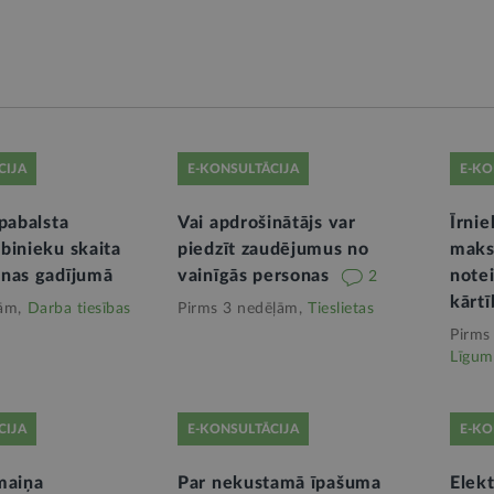
CIJA
E-KONSULTĀCIJA
E-KO
pabalsta
Vai apdrošinātājs var
Īrni
binieku skaita
piedzīt zaudējumus no
maks
nas gadījumā
vainīgās personas
note
2
kārtī
ām,
Darba tiesības
Pirms 3 nedēļām,
Tieslietas
Pirms
Līgum
CIJA
E-KONSULTĀCIJA
E-KO
maiņa
Par nekustamā īpašuma
Elekt