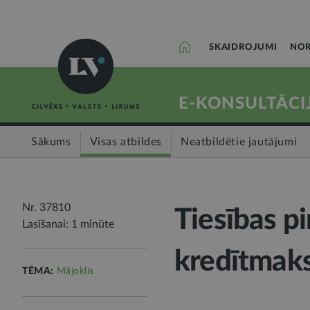
SKAIDROJUMI
NOR
E-KONSULTĀCI
Sākums
Visas atbildes
Neatbildētie jautājumi
Nr. 37810
Tiesības p
Lasīšanai: 1 minūte
kredītmaks
TĒMA:
Mājoklis