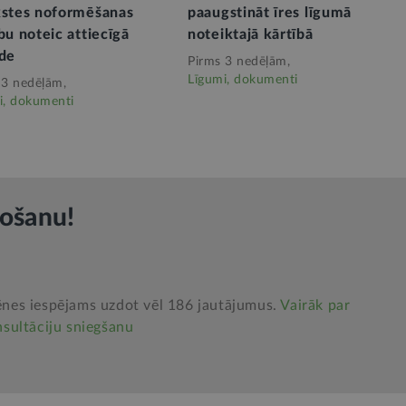
kstes noformēšanas
paaugstināt īres līgumā
bu noteic attiecīgā
noteiktajā kārtībā
āde
Pirms 3 nedēļām,
Līgumi, dokumenti
 3 nedēļām,
i, dokumenti
rošanu!
nes iespējams uzdot vēl 186 jautājumus.
Vairāk par
sultāciju sniegšanu