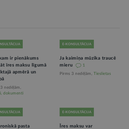
NSULTĀCIJA
E-KONSULTĀCIJA
ekam ir pienākums
Ja kaimiņa mūzika traucē
āt īres maksu līgumā
mieru
1
iktajā apmērā un
Pirms 3 nedēļām,
Tieslietas
bā
 3 nedēļām,
i, dokumenti
NSULTĀCIJA
E-KONSULTĀCIJA
roniskā pasta
Īres maksu var