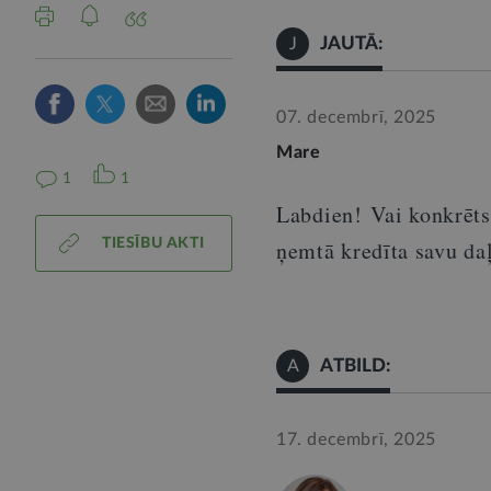
JAUTĀ:
J
07. decembrī, 2025
Mare
1
1
Labdien
!
Vai konkrēts
TIESĪBU AKTI
ņemtā kredīta savu da
ATBILD:
A
17. decembrī, 2025