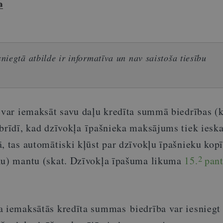
a
iegtā atbilde ir informatīva un nav saistoša tiesību
s var iemaksāt savu daļu kredīta summā biedrības (
brīdī, kad dzīvokļa īpašnieka maksājums tiek ieska
, tas automātiski kļūst par dzīvokļu īpašnieku kopīb
2
ku) mantu (skat. Dzīvokļa īpašuma likuma
15.
pan
a iemaksātās kredīta summas biedrība var iesniegt