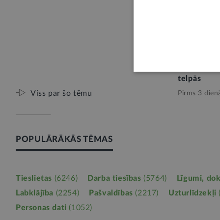
E-KONSULTĀ
Kam jāsed
cauruļvad
izmaksas p
telpās
Viss par šo tēmu
Pirms 3 dien
POPULĀRĀKĀS TĒMAS
Tieslietas
(6246)
Darba tiesības
(5764)
Līgumi, do
Labklājība
(2254)
Pašvaldības
(2217)
Uzturlīdzekļi
Personas dati
(1052)