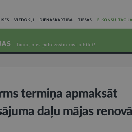
ISES
VIEDOKĻI
DIENASKĀRTĪBĀ
TIESĀS
E-KONSULTĀCIJ
JAS
Jautā, mēs palīdzēsim rast atbildi!
irms termiņa apmaksāt
ājuma daļu mājas renovāc