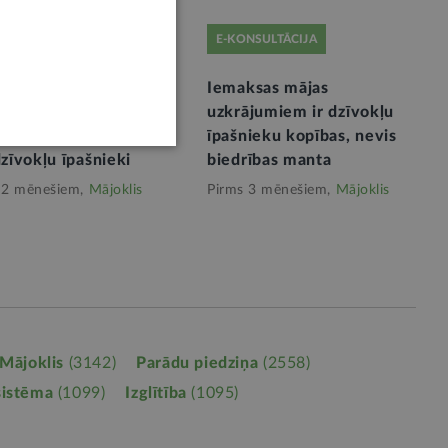
NSULTĀCIJA
E-KONSULTĀCIJA
sijas maksu par
Iemaksas mājas
ācijas projekta
uzkrājumiem ir dzīvokļu
evumu parasti sedz
īpašnieku kopības, nevis
dzīvokļu īpašnieki
biedrības manta
 2 mēnešiem,
Mājoklis
Pirms 3 mēnešiem,
Mājoklis
Mājoklis
(3142)
Parādu piedziņa
(2558)
sistēma
(1099)
Izglītība
(1095)