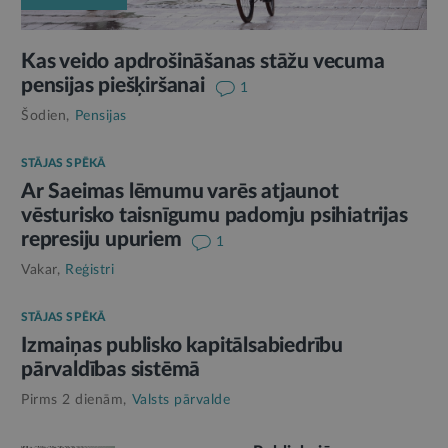
Kas veido apdrošināšanas stāžu vecuma
pensijas piešķiršanai
1
Šodien,
Pensijas
STĀJAS SPĒKĀ
Ar Saeimas lēmumu varēs atjaunot
vēsturisko taisnīgumu padomju psihiatrijas
represiju upuriem
1
Vakar,
Reģistri
STĀJAS SPĒKĀ
Izmaiņas publisko kapitālsabiedrību
pārvaldības sistēmā
Pirms 2 dienām,
Valsts pārvalde