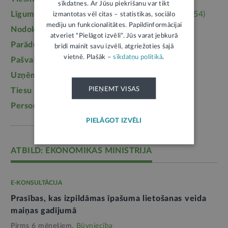
sīkdatnes. Ar Jūsu piekrišanu var tikt
Līgumi, dokumenti
(5364)
Īpašumtiesības
(3954)
izmantotas vēl citas – statistikas, sociālo
mediju un funkcionalitātes. Papildinformācijai
Nodokļi
(3710)
Mājoklis
(3142)
atveriet "Pielāgot izvēli". Jūs varat jebkurā
Parādu piedziņa
(2558)
Labklājība
(2254)
brīdī mainīt savu izvēli, atgriežoties šajā
vietnē. Plašāk –
sīkdatņu politikā
.
Pašvaldības
(2217)
Uzturlīdzekļi
(1457)
Uzņēmējdarbība
(1355)
Ģimene
(1241)
PIEŅEMT VISAS
Tiesu sistēma
(1099)
Izglītība
(1095)
Personas dati
(1052)
PIELĀGOT IZVĒLI
ATBILD: EKONOMIKAS MINISTRIJA
E-KONSULTĀCIJA
Prasības, kas izpildāmas īpašuma lietošanas veida
maiņas gadījumā
Pirms 6 mēnešiem,
Būvniecība