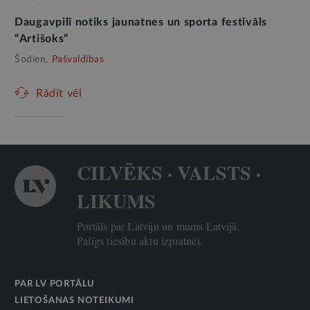
Daugavpilī notiks jaunatnes un sporta festivāls
“Artišoks”
Šodien,
Pašvaldības
Rādīt vēl
CILVĒKS · VALSTS ·
LIKUMS
Portāls par Latviju un mums Latvijā.
Palīgs tiesību aktu izpratnei.
PAR LV PORTĀLU
LIETOŠANAS NOTEIKUMI