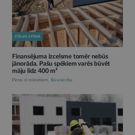
STĀJAS SPĒKĀ
Finansējuma izcelsme tomēr nebūs
jānorāda. Pašu spēkiem varēs būvēt
māju līdz 400 m²
Pirms 6 mēnešiem,
Būvniecība