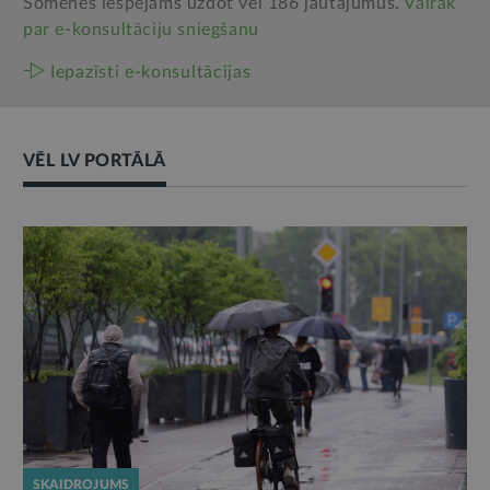
Šomēnes iespējams uzdot vēl 186 jautājumus.
Vairāk
par e‑konsultāciju sniegšanu
Iepazīsti e-konsultācijas
VĒL LV PORTĀLĀ
SKAIDROJUMS