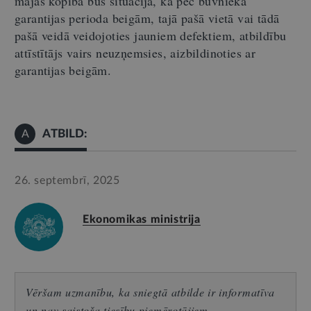
mājas kopība būs situācijā, ka pēc būvnieka
garantijas perioda beigām, tajā pašā vietā vai tādā
pašā veidā veidojoties jauniem defektiem, atbildību
attīstītājs vairs neuzņemsies, aizbildinoties ar
garantijas beigām.
ATBILD:
A
26. septembrī, 2025
Ekonomikas ministrija
Vēršam uzmanību, ka sniegtā atbilde ir informatīva
un nav saistoša tiesību piemērotājiem.