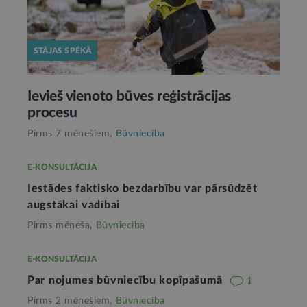
STĀJAS SPĒKĀ
Ievieš vienoto būves reģistrācijas
procesu
Pirms 7 mēnešiem,
Būvniecība
E-KONSULTĀCIJA
Iestādes faktisko bezdarbību var pārsūdzēt
augstākai vadībai
Pirms mēneša,
Būvniecība
E-KONSULTĀCIJA
Par nojumes būvniecību kopīpašumā
1
Pirms 2 mēnešiem,
Būvniecība