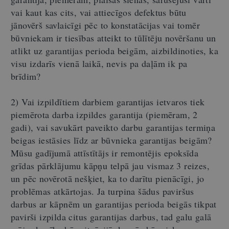
vai kaut kas cits, vai attiecīgos defektus būtu
jānovērš savlaicīgi pēc to konstatācijas vai tomēr
būvniekam ir tiesības atteikt to tūlītēju novēršanu un
atlikt uz garantijas perioda beigām, aizbildinoties, ka
visu izdarīs vienā laikā, nevis pa daļām ik pa
brīdim?
2) Vai izpildītiem darbiem garantijas ietvaros tiek
piemērota darba izpildes garantija (piemēram, 2
gadi), vai savukārt paveikto darbu garantijas termiņa
beigas iestāsies līdz ar būvnieka garantijas beigām?
Mūsu gadījumā attīstītājs ir remontējis epoksīda
grīdas pārklājumu kāpņu telpā jau vismaz 3 reizes,
un pēc novērotā nešķiet, ka to darītu pienācīgi, jo
problēmas atkārtojas. Ja turpina šādus paviršus
darbus ar kāpnēm un garantijas perioda beigās tikpat
pavirši izpilda citus garantijas darbus, tad galu galā