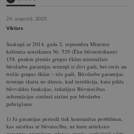
24. augustā, 2025
Viktors
Saskaņā ar 2014. gada 2. septembra Ministru
kabineta noteikumu Nr. 529 (Ēku būvnoteikumi)
158. punktu pirmās grupas ēkām minimālais
būvdarbu garantijas termiņš ir divi gadi, bet otrās un
trešās grupas ēkām – trīs gadi. Būvdarbu garantijas
termiņu skaita no dienas, kad institūcija, kura pilda
būvvaldes funkcijas, izdarījusi Būvniecības
informācijas sistēmā atzīmi par būvdarbu
pabeigšanu.
1) Ja garantijas periodā tiek konstatētas problēmas,
kas saistītas ar būvniecību, uz kuru attieksies
garantija, piemēram, plaisas sienās, sarūsējuši vārti