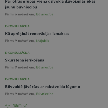
Par otrās grupas viena dzīvokļa dzīvojamās ēkas
jaunu būvniecību
Pirms 6 mēnešiem,
Būvniecība
E-KONSULTĀCIJA
Kā aprēķināt renovācijas izmaksas
Pirms 9 mēnešiem,
Mājoklis
E-KONSULTĀCIJA
Skursteņa ierīkošana
Pirms 9 mēnešiem,
Būvniecība
E-KONSULTĀCIJA
Būvvaldē jāvēršas ar rakstveida lūgumu
Pirms 9 mēnešiem,
Būvniecība
Rādīt vēl