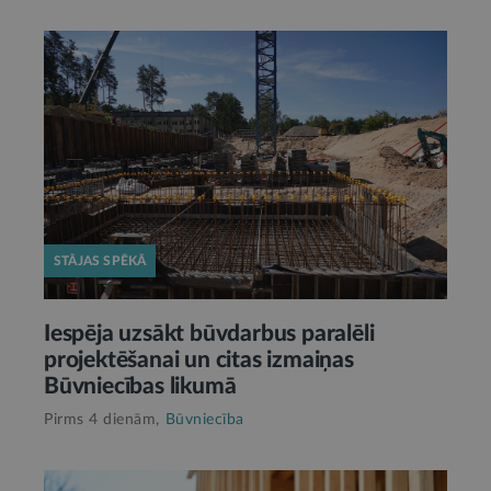
STĀJAS SPĒKĀ
Iespēja uzsākt būvdarbus paralēli
projektēšanai un citas izmaiņas
Būvniecības likumā
Pirms 4 dienām,
Būvniecība