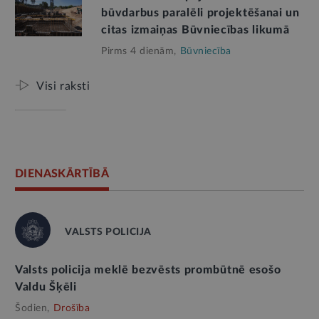
būvdarbus paralēli projektēšanai un
citas izmaiņas Būvniecības likumā
Pirms 4 dienām,
Būvniecība
Visi raksti
DIENASKĀRTĪBĀ
VALSTS POLICIJA
Valsts policija meklē bezvēsts prombūtnē esošo
Valdu Šķēli
Šodien,
Drošība