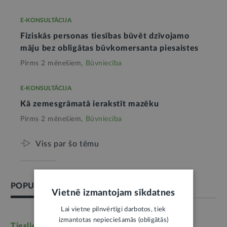
E-KONSULTĀCIJA
Fiziskās personas tiesības būvēt dzīvojamo
māju bez obligātas būvkomersanta piesaistes
Pirms 2 mēnešiem,
Būvniecība
E-KONSULTĀCIJA
Kā zemesgrāmatā ierakstīt mazēku
Pirms 2 mēnešiem,
Būvniecība
Viss par šo tēmu
POPULĀRĀKĀS TĒMAS
Vietnē izmantojam sīkdatnes
Lai vietne pilnvērtīgi darbotos, tiek
izmantotas nepieciešamās (obligātās)
Tieslietas
(6246)
Darba tiesības
(5764)