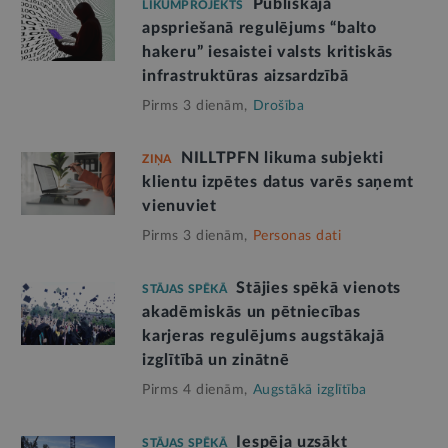
Publiskajā
LIKUMPROJEKTS
apspriešanā regulējums “balto
hakeru” iesaistei valsts kritiskās
infrastruktūras aizsardzībā
Pirms 3 dienām,
Drošība
NILLTPFN likuma subjekti
ZIŅA
klientu izpētes datus varēs saņemt
vienuviet
Pirms 3 dienām,
Personas dati
Stājies spēkā vienots
STĀJAS SPĒKĀ
akadēmiskās un pētniecības
karjeras regulējums augstākajā
izglītībā un zinātnē
Pirms 4 dienām,
Augstākā izglītība
Iespēja uzsākt
STĀJAS SPĒKĀ