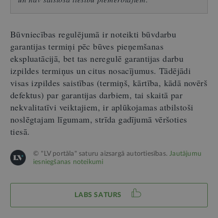
Būvniecības regulējumā ir noteikti būvdarbu
garantijas termiņi pēc būves pieņemšanas
ekspluatācijā, bet tas neregulē garantijas darbu
izpildes termiņus un citus nosacījumus. Tādējādi
visas izpildes saistības (termiņš, kārtība, kādā novērš
defektus) par garantijas darbiem, tai skaitā par
nekvalitatīvi veiktajiem, ir aplūkojamas atbilstoši
noslēgtajam līgumam, strīda gadījumā vēršoties
tiesā.
© "LV portāla" saturu aizsargā autortiesības.
Jautājumu
iesniegšanas noteikumi
LABS SATURS