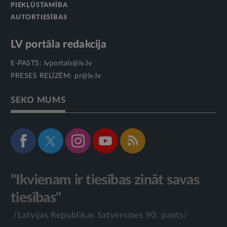
PIEKĻŪSTAMĪBA
AUTORTIESĪBAS
LV portāla redakcija
E-PASTS:
lvportals@lv.lv
PRESES RELĪZĒM:
pr@lv.lv
SEKO MUMS
"Ikvienam ir tiesības zināt savas
tiesības"
/Latvijas Republikas Satversmes 90. pants/