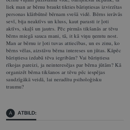
liek man ar bērnu braukt tikties bāriņtiesas izvirzītas
personas klātbūtnē bērnam svešā vidē. Bērns ierāvās
sevī, bija neaktīvs un kluss, kaut parasti ir ļoti
aktīvs, skaļš un jautrs. Pēc pirmās tikšanās ar tēvu
bērns miegā sauca mani, tā
,
it kā viņu ņemtu nost.
Man ar bērnu ir ļoti tuvas attiecības
,
un es zinu, ko
bērns vēlas, aizstāvu bērna
int
ereses
un jūtas. Kāpēc
bāriņtiesa izdabā tēva iegribām? Vai bāriņtiesa
rīkojas pareizi, ja neint
eresējas
par bērna jūtām? Kā
organizēt bērna tikšanos ar tēvu pēc iespējas
saudzīgākā veidā, lai neradītu psiholoģisku
traumu?
ATBILD:
A