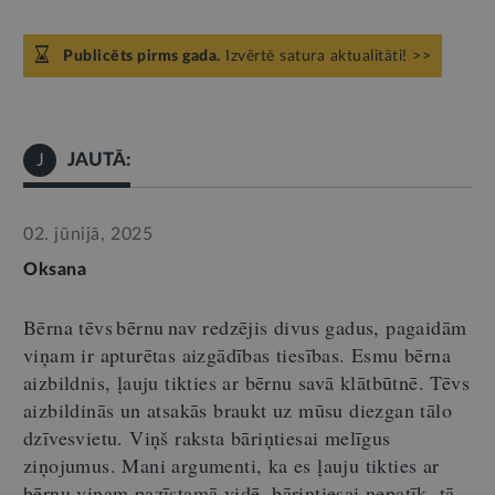
Publicēts pirms gada.
Izvērtē satura aktualitāti! >>
JAUTĀ:
J
02. jūnijā, 2025
Oksana
Bērna tēvs bērnu nav redzējis divus gadus, pagaidām
viņam ir apturētas aizgādības tiesības. Esmu bērna
aizbildnis, ļauju tikties ar bērnu savā kl
ā
tbūtnē. Tēvs
aizbildinās un atsakās braukt uz
mūsu
diezgan tālo
dzīvesvietu. Viņš raksta bāriņtiesai melīgus
ziņojumus. Mani argumenti, ka es ļauju tikties ar
bērnu viņam pazīstamā vidē, bāriņtiesai nepatīk
,
tā