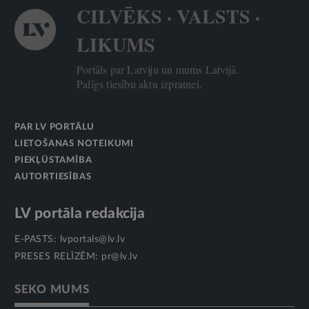
CILVĒKS · VALSTS ·
LIKUMS
Portāls par Latviju un mums Latvijā.
Palīgs tiesību aktu izpratnei.
PAR LV PORTĀLU
LIETOŠANAS NOTEIKUMI
PIEKĻŪSTAMĪBA
AUTORTIESĪBAS
LV portāla redakcija
E-PASTS:
lvportals@lv.lv
PRESES RELĪZĒM:
pr@lv.lv
SEKO MUMS