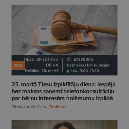
ZIŅA
25. martā Tiesu izpildītāju diena: iespēja
bez maksas saņemt telefonkonsultāciju
par bērnu interesēm nolēmumu izpildē
Pirms 4 mēnešiem,
Tieslietas