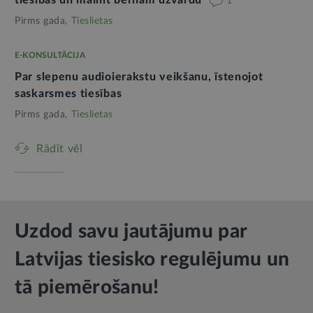
tiesības un mainīt bērnam uzvārdu
1
Pirms gada,
Tieslietas
E-KONSULTĀCIJA
Par slepenu audioierakstu veikšanu, īstenojot
saskarsmes tiesības
Pirms gada,
Tieslietas
Rādīt vēl
Uzdod savu jautājumu par
Latvijas tiesisko regulējumu un
tā piemērošanu!