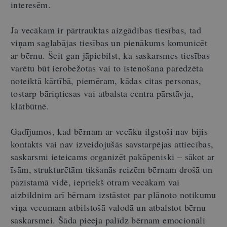
interesēm.
Ja vecākam ir pārtrauktas aizgādības tiesības, tad
viņam saglabājas tiesības un pienākums komunicēt
ar bērnu. Šeit gan jāpiebilst, ka saskarsmes tiesības
varētu būt ierobežotas vai to īstenošana paredzēta
noteiktā kārtībā, piemēram, kādas citas personas,
tostarp bāriņtiesas vai atbalsta centra pārstāvja,
klātbūtnē.
Gadījumos, kad bērnam ar vecāku ilgstoši nav bijis
kontakts vai nav izveidojušās savstarpējas attiecības,
saskarsmi ieteicams organizēt pakāpeniski – sākot ar
īsām, strukturētām tikšanās reizēm bērnam drošā un
pazīstamā vidē, iepriekš otram vecākam vai
aizbildnim arī bērnam izstāstot par plānoto notikumu
viņa vecumam atbilstošā valodā un atbalstot bērnu
saskarsmei. Šāda pieeja palīdz bērnam emocionāli