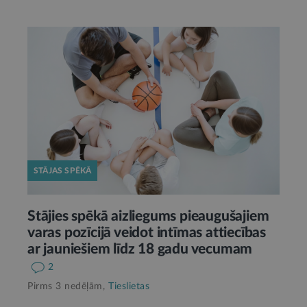
STĀJAS SPĒKĀ
Stājies spēkā aizliegums pieaugušajiem
varas pozīcijā veidot intīmas attiecības
ar jauniešiem līdz 18 gadu vecumam
2
Pirms 3 nedēļām,
Tieslietas