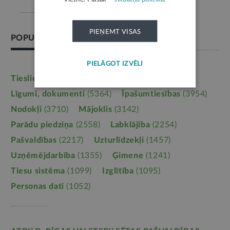
PIEŅEMT VISAS
POPULĀRĀKĀS TĒMAS
PIELĀGOT IZVĒLI
Tieslietas
(6246)
Darba tiesības
(5764)
Līgumi, dokumenti
(5364)
Īpašumtiesības
(3954)
Nodokļi
(3710)
Mājoklis
(3142)
Parādu piedziņa
(2558)
Labklājība
(2254)
Pašvaldības
(2217)
Uzturlīdzekļi
(1457)
Uzņēmējdarbība
(1355)
Ģimene
(1241)
Tiesu sistēma
(1099)
Izglītība
(1095)
Personas dati
(1052)