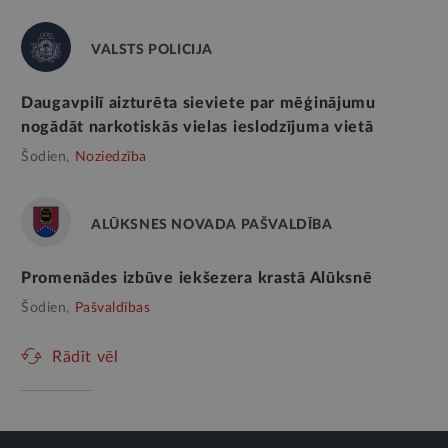
VALSTS POLICIJA
Daugavpilī aizturēta sieviete par mēģinājumu
nogādāt narkotiskās vielas ieslodzījuma vietā
Šodien,
Noziedzība
ALŪKSNES NOVADA PAŠVALDĪBA
Promenādes izbūve iekšezera krastā Alūksnē
Šodien,
Pašvaldības
Rādīt vēl