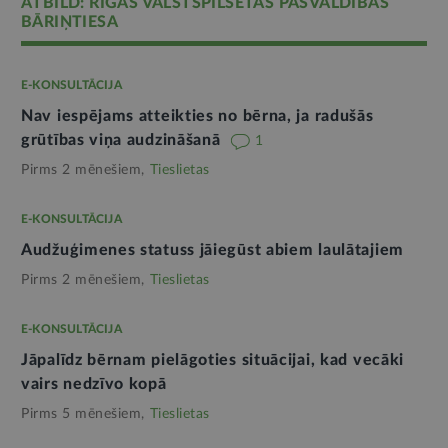
ATBILD: RĪGAS VALSTSPILSĒTAS PAŠVALDĪBAS
BĀRIŅTIESA
E-KONSULTĀCIJA
Nav iespējams atteikties no bērna, ja radušās
grūtības viņa audzināšanā
1
Pirms 2 mēnešiem,
Tieslietas
E-KONSULTĀCIJA
Audžuģimenes statuss jāiegūst abiem laulātajiem
Pirms 2 mēnešiem,
Tieslietas
E-KONSULTĀCIJA
Jāpalīdz bērnam pielāgoties situācijai, kad vecāki
vairs nedzīvo kopā
Pirms 5 mēnešiem,
Tieslietas