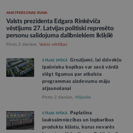
AMATPERSONAS RUNA
Valsts prezidenta Edgara Rinkēviča
vēstījums 27. Latvijas politiski represēto
personu salidojuma dalībniekiem Ikšķilē
Pirms 2 dienām,
Valsts vērtības
Grozījumi, lai dzīvokļu
STĀJAS SPĒKĀ
īpašnieku kopības var savā vārdā
slēgt līgumus par atbalsta
programmas aizdevumu māju
atjaunošanai
Pirms 2 dienām,
Mājoklis
Paplašina
STĀJAS SPĒKĀ
lauksaimniecības un lopbarības
produktu klāstu, kurus nevarēs