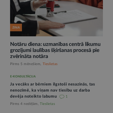
ZIŅA
Notāru diena: uzmanības centrā likumu
grozījumi laulības šķiršanas procesā pie
zvērināta notāra
Pirms 5 mēnešiem,
Tieslietas
E-KONSULTĀCIJA
Ja vecāks ar bērniem ilgstoši nesazinās, tas
nenozīmē, ka viņam nav tiesību uz darba
devēja noteikto labumu
1
Pirms 4 nedēļām,
Tieslietas