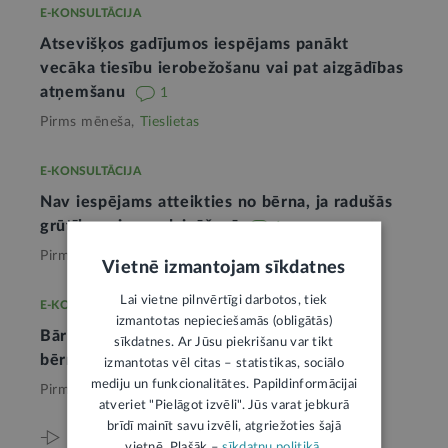
E-KONSULTĀCIJA
Atsevišķos gadījumos iespējams panākt
vecāka tiesību ierobežošanu vai pat aizgādības
atņemšanu
1
Pirms mēneša,
Tieslietas
E-KONSULTĀCIJA
Nav iespējams atteikties no bērna, ja radušās
grūtības viņa audzināšanā
1
Pirms 2 mēnešiem,
Tieslietas
Vietnē izmantojam sīkdatnes
Lai vietne pilnvērtīgi darbotos, tiek
E-KONSULTĀCIJA
izmantotas nepieciešamās (obligātās)
Bāriņtiesa nenosaka saskarsmes tiesības ar
sīkdatnes. Ar Jūsu piekrišanu var tikt
bērnu strīda gadījumā
1
izmantotas vēl citas – statistikas, sociālo
mediju un funkcionalitātes. Papildinformācijai
Pirms 2 mēnešiem,
Tieslietas
atveriet "Pielāgot izvēli". Jūs varat jebkurā
brīdī mainīt savu izvēli, atgriežoties šajā
Viss par šo tēmu
vietnē. Plašāk –
sīkdatņu politikā
.