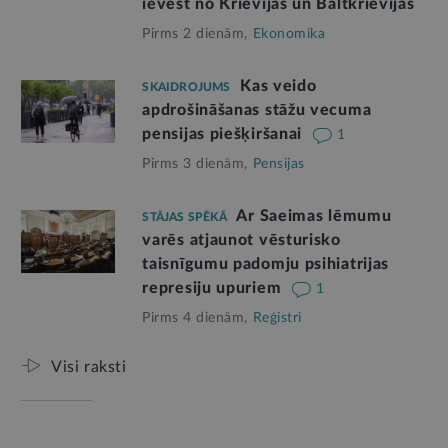
ievest no Krievijas un Baltkrievijas
Pirms 2 dienām,
Ekonomika
Kas veido
SKAIDROJUMS
apdrošināšanas stāžu vecuma
pensijas piešķiršanai
1
Pirms 3 dienām,
Pensijas
Ar Saeimas lēmumu
STĀJAS SPĒKĀ
varēs atjaunot vēsturisko
taisnīgumu padomju psihiatrijas
represiju upuriem
1
Pirms 4 dienām,
Reģistri
Visi raksti