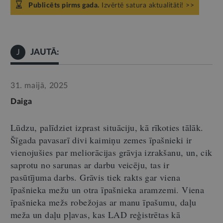
Publicēts pirms gada.
Izvērtē satura aktualitāti! >>
JAUTĀ:
J
31. maijā, 2025
Daiga
Lūdzu, palīdziet izprast situāciju, kā rīkoties tālāk.
Šīgada pavasarī divi kaimiņu zemes īpašnieki ir
vienojušies par meliorācijas grāvja izrakšanu
,
un, cik
saprotu no sarunas ar darbu veicēju, tas ir
pasūtījuma darbs. Grāvis tiek rakts gar viena
īpašnieka mežu un otra īpašnieka aramzemi. Viena
īpašnieka mežs robežojas ar manu īpašumu
,
daļu
meža un daļu pļavas, kas LAD reģistrētas kā