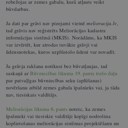
robežojas ar zemes gabalu, kurā atļauts veikt
būvdarbus.
Ja dati par grāvi nav pieejami vietnē
melioracija.lv
,
tad grāvis nav reģistrēts Meliorācijas kadastra
informācijas sistēmā (MKIS). Norādāms, ka MKIS
var izvērtēt, kur atrodas tuvākie grāvji vai
ūdensnotekas, kuros uzplūstošo ūdeni var novadīt.
Ja grāvja rakšana notikusi bez būvatļaujas, tad
saskaņā ar
Būvniecības likuma 19. panta trešo daļu
par patvaļīgas būvniecības seku (aplūšanas)
novēršanu atbild zemes gabala īpašnieks vai, ja tāda
nav, tiesiskais valdītājs.
Meliorācijas likuma 6. pants
noteic, ka
zemes
īpašnieki vai tiesiskie valdītāji kopīgi nodrošina
koplietošanas meliorācijas sistēmas projektēšanu un