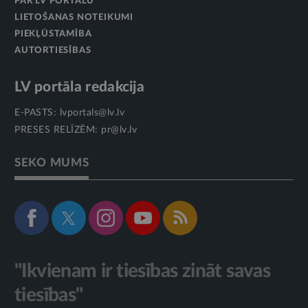
PAR LV PORTĀLU
LIETOŠANAS NOTEIKUMI
PIEKĻŪSTAMĪBA
AUTORTIESĪBAS
LV portāla redakcija
E-PASTS:
lvportals@lv.lv
PRESES RELĪZĒM:
pr@lv.lv
SEKO MUMS
"Ikvienam ir tiesības zināt savas
tiesības"