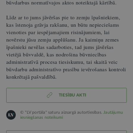
būvdarbus normatīvajos aktos noteiktajā kārtībā.
Līdz ar to jums jāvēršas pie to zemju īpašniekiem,
kas īstenoja grāvja rakšanu, un būtu nepieciešams
vienoties par iespējamajiem risinājumiem, lai
novērstu jūsu zemju applūšanu. Ja kaimiņu zemes
īpašnieki nevēlas sadarboties, tad jums jāvēršas
vietējā būvvaldē, kas nodrošina būvniecības
administratīvā procesa tiesiskumu, tai skaitā veic
būvdarbu administratīvo prasību ievērošanas kontroli
konkrētajā pašvaldībā.
TIESĪBU AKTI
© "LV portāla" saturu aizsargā autortiesības.
Jautājumu
iesniegšanas noteikumi