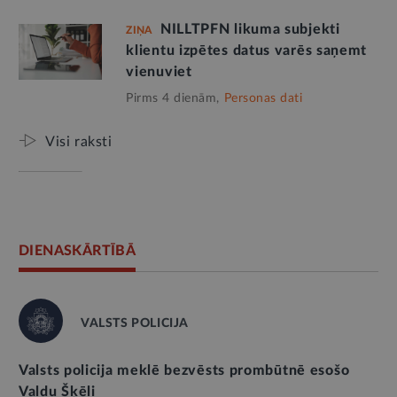
NILLTPFN likuma subjekti
ZIŅA
klientu izpētes datus varēs saņemt
vienuviet
Pirms 4 dienām,
Personas dati
Visi raksti
DIENASKĀRTĪBĀ
VALSTS POLICIJA
Valsts policija meklē bezvēsts prombūtnē esošo
Valdu Šķēli