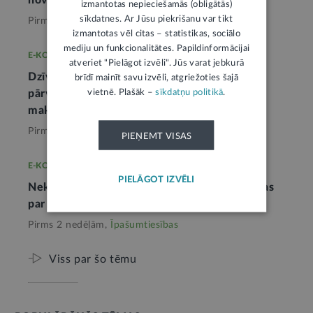
novadīšanu
izmantotas nepieciešamās (obligātās)
sīkdatnes. Ar Jūsu piekrišanu var tikt
Pirms nedēļas,
Īpašumtiesības
izmantotas vēl citas – statistikas, sociālo
mediju un funkcionalitātes. Papildinformācijai
E-KONSULTĀCIJA
atveriet "Pielāgot izvēli". Jūs varat jebkurā
Dzīvokļa īpašniekam ir pienākums veikt
brīdī mainīt savu izvēli, atgriežoties šajā
vietnē. Plašāk –
sīkdatņu politikā
.
pārvaldīšanas un apsaimniekošanas
maksājumus
Pirms nedēļas,
Īpašumtiesības
PIEŅEMT VISAS
E-KONSULTĀCIJA
PIELĀGOT IZVĒLI
Nekustamā īpašuma īpašnieks ir tikai tas, kas
par tādu ierakstīts zemesgrāmatā
Pirms 2 nedēļām,
Īpašumtiesības
Viss par šo tēmu