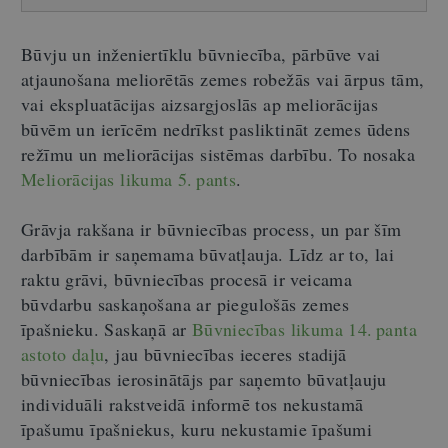
Būvju un inženiertīklu būvniecība, pārbūve vai
atjaunošana meliorētās zemes robežās vai ārpus tām,
vai ekspluatācijas aizsargjoslās ap meliorācijas
būvēm un ierīcēm nedrīkst pasliktināt zemes ūdens
režīmu un meliorācijas sistēmas darbību. To nosaka
Meliorācijas likuma 5. pants
.
Grāvja rakšana ir būvniecības process, un par šīm
darbībām ir saņemama būvatļauja. Līdz ar to, lai
raktu grāvi, būvniecības procesā ir veicama
būvdarbu saskaņošana ar piegulošās zemes
īpašnieku. Saskaņā ar
Būvniecības likuma 14. panta
astoto daļu
, jau būvniecības ieceres stadijā
būvniecības ierosinātājs par saņemto būvatļauju
individuāli rakstveidā informē tos nekustamā
īpašumu īpašniekus, kuru nekustamie īpašumi