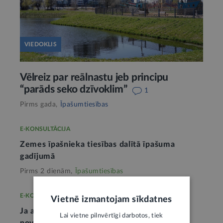
VIEDOKLIS
Vēlreiz par reālnastu jeb principu
“parāds seko dzīvoklim”
1
Pirms gada,
Īpašumtiesības
E-KONSULTĀCIJA
Zemes īpašnieka tiesības dalītā īpašuma
gadījumā
Pirms 2 dienām,
Īpašumtiesības
E-KONSULTĀCIJA
Vietnē izmantojam sīkdatnes
Ja ar kaimiņu ir strīds par lietus ūdens
Lai vietne pilnvērtīgi darbotos, tiek