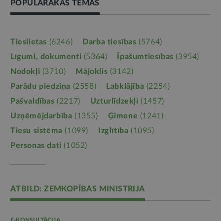
POPULĀRĀKĀS TĒMAS
Tieslietas
(6246)
Darba tiesības
(5764)
Līgumi, dokumenti
(5364)
Īpašumtiesības
(3954)
Nodokļi
(3710)
Mājoklis
(3142)
Parādu piedziņa
(2558)
Labklājība
(2254)
Pašvaldības
(2217)
Uzturlīdzekļi
(1457)
Uzņēmējdarbība
(1355)
Ģimene
(1241)
Tiesu sistēma
(1099)
Izglītība
(1095)
Personas dati
(1052)
ATBILD: ZEMKOPĪBAS MINISTRIJA
E-KONSULTĀCIJA