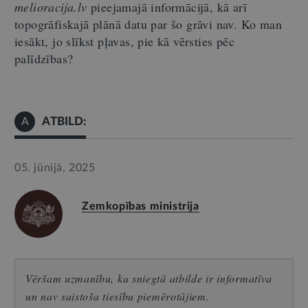
melioracija.lv
pieejamajā informācijā, kā arī
topogrāfiskajā plānā datu par šo grāvi nav. Ko man
iesākt, jo slīkst pļavas, pie kā vērsties pēc
palīdzības?
ATBILD:
A
05. jūnijā, 2025
Zemkopības ministrija
Vēršam uzmanību, ka sniegtā atbilde ir informatīva
un nav saistoša tiesību piemērotājiem.