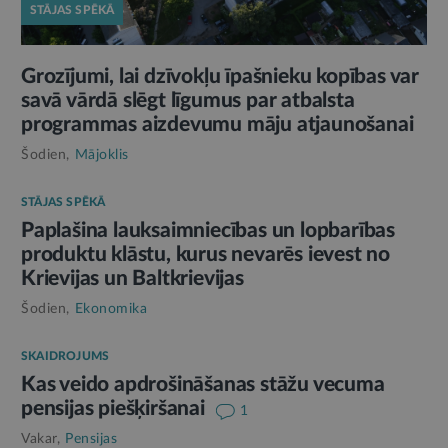
STĀJAS SPĒKĀ
Grozījumi, lai dzīvokļu īpašnieku kopības var
savā vārdā slēgt līgumus par atbalsta
programmas aizdevumu māju atjaunošanai
Šodien,
Mājoklis
STĀJAS SPĒKĀ
Paplašina lauksaimniecības un lopbarības
produktu klāstu, kurus nevarēs ievest no
Krievijas un Baltkrievijas
Šodien,
Ekonomika
SKAIDROJUMS
Kas veido apdrošināšanas stāžu vecuma
pensijas piešķiršanai
1
Vakar,
Pensijas