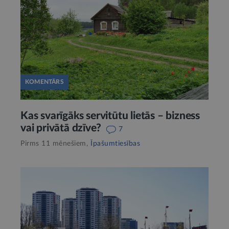
KOMENTĀRS
Kas svarīgāks servitūtu lietās – bizness
vai privātā dzīve?
7
Pirms 11 mēnešiem,
Īpašumtiesības