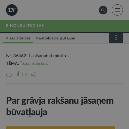
E-KONSULTĀCIJAS
Visas atbildes
Neatbildētie jautājumi
Nr. 36462
Lasīšanai: 4 minūtes
TĒMA:
Īpašumtiesības
3
Par grāvja rakšanu jāsaņem
būvatļauja