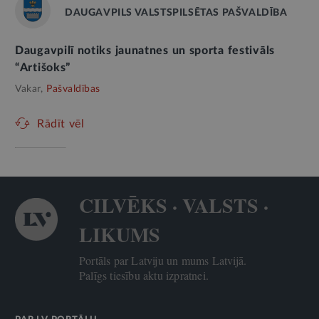
DAUGAVPILS VALSTSPILSĒTAS PAŠVALDĪBA
Daugavpilī notiks jaunatnes un sporta festivāls
“Artišoks”
Vakar,
Pašvaldības
Rādīt vēl
CILVĒKS · VALSTS ·
LIKUMS
Portāls par Latviju un mums Latvijā.
Palīgs tiesību aktu izpratnei.