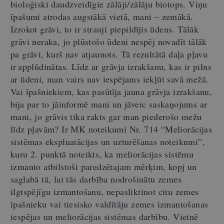
bioloģiski daudzveidīgie zālāji/zālāju biotops. Viņu
īpašumi atrodas augstākā vietā, mani
–
zemākā.
Izrokot grāvi, to ir strauji piepildījis ūdens. Tālāk
grāvi neraka, jo plūstošo ūdeni nespēj novadīt tālāk
pa grāvi, kurš nav atjaunots. Tā rezultātā daļa pļavu
ir applūdinātas. Līdz ar grāvja izrakšanu, kas ir pilns
ar ūdeni, man vairs nav iespējams iekļūt savā mežā.
Vai īpašniekiem, kas pasūtīja jauna grāvja izrakšanu,
bija par to jāinformē mani un jāveic saskaņojums ar
mani, jo grāvis tika rakts gar man piederošo
mežu
līdz pļavām? Ir MK noteikumi Nr.
714
“
Meliorācijas
sistēmas ekspluatācijas un uzturēšanas noteikumi
”
,
kur
u
2. punktā noteikts, ka meliorācijas sistēmu
izmanto atbilstoši paredzētajam mērķim, kopj un
saglabā tā, lai tās darbība nodrošinātu zemes
ilgtspējīgu izmantošanu, nepasliktinot citu zemes
īpašnieku vai tiesisko valdītāju zemes izmantošanas
iespējas un meliorācijas sistēmas darbību. Vietnē