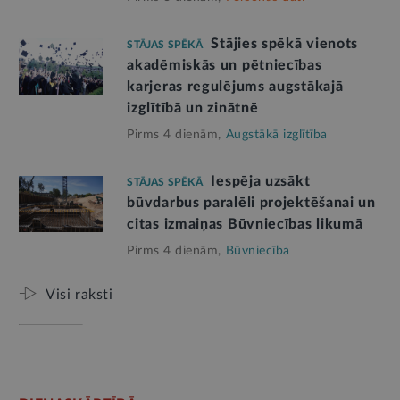
Stājies spēkā vienots
STĀJAS SPĒKĀ
akadēmiskās un pētniecības
karjeras regulējums augstākajā
izglītībā un zinātnē
Pirms 4 dienām,
Augstākā izglītība
Iespēja uzsākt
STĀJAS SPĒKĀ
būvdarbus paralēli projektēšanai un
citas izmaiņas Būvniecības likumā
Pirms 4 dienām,
Būvniecība
Visi raksti