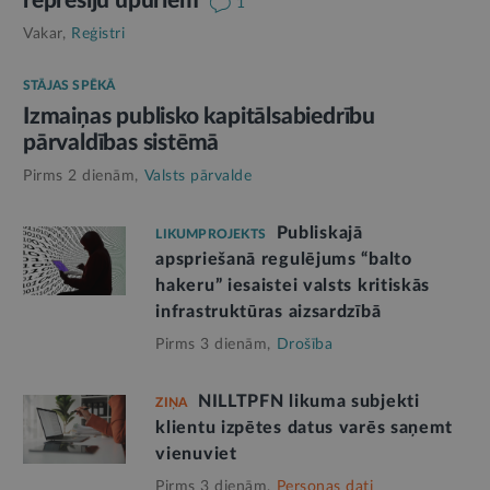
represiju upuriem
1
Vakar,
Reģistri
STĀJAS SPĒKĀ
Izmaiņas publisko kapitālsabiedrību
pārvaldības sistēmā
Pirms 2 dienām,
Valsts pārvalde
Publiskajā
LIKUMPROJEKTS
apspriešanā regulējums “balto
hakeru” iesaistei valsts kritiskās
infrastruktūras aizsardzībā
Pirms 3 dienām,
Drošība
NILLTPFN likuma subjekti
ZIŅA
klientu izpētes datus varēs saņemt
vienuviet
Pirms 3 dienām,
Personas dati