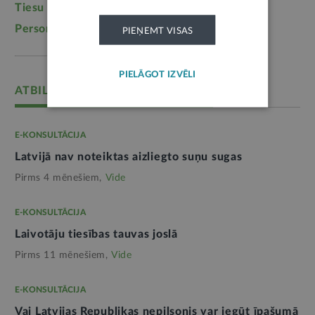
Tiesu sistēma
(1099)
Izglītība
(1095)
Personas dati
(1052)
PIEŅEMT VISAS
PIELĀGOT IZVĒLI
ATBILD: ZEMKOPĪBAS MINISTRIJAS
E-KONSULTĀCIJA
Latvijā nav noteiktas aizliegto suņu sugas
Pirms 4 mēnešiem,
Vide
E-KONSULTĀCIJA
Laivotāju tiesības tauvas joslā
Pirms 11 mēnešiem,
Vide
E-KONSULTĀCIJA
Vai Latvijas Republikas nepilsonis var iegūt īpašumā