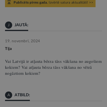
Publicēts pirms gada.
Izvērtē satura aktualitāti! >>
JAUTĀ:
J
19. novembrī, 2024
Tija
Vai Latvijā ir atļauta bērza tāss vākšana no augošiem
kokiem? Vai atļauta bērza tāss vākšana no vētrā
nogāztiem kokiem?
ATBILD:
A