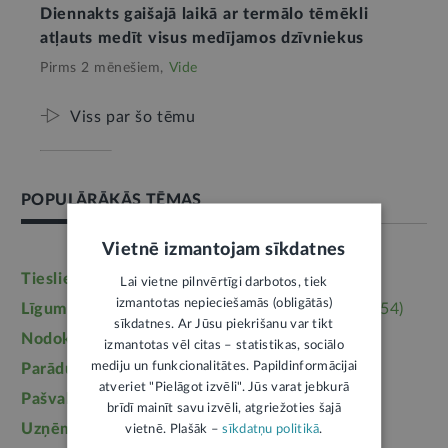
Diennakts gaišajā laikā ar termālo tēmēkli
atļauts medīt visus medījamos dzīvniekus
Pirms 2 mēnešiem,
Vide
Viss par šo tēmu
POPULĀRĀKĀS TĒMAS
Vietnē izmantojam sīkdatnes
Tieslietas
(6246)
Darba tiesības
(5764)
Lai vietne pilnvērtīgi darbotos, tiek
izmantotas nepieciešamās (obligātās)
Līgumi, dokumenti
(5364)
Īpašumtiesības
(3954)
sīkdatnes. Ar Jūsu piekrišanu var tikt
Nodokļi
(3710)
Mājoklis
(3142)
izmantotas vēl citas – statistikas, sociālo
mediju un funkcionalitātes. Papildinformācijai
Parādu piedziņa
(2558)
Labklājība
(2254)
atveriet "Pielāgot izvēli". Jūs varat jebkurā
Pašvaldības
(2217)
Uzturlīdzekļi
(1457)
brīdī mainīt savu izvēli, atgriežoties šajā
Uzņēmējdarbība
(1355)
Ģimene
(1241)
vietnē. Plašāk –
sīkdatņu politikā
.