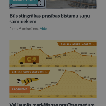
LIKUMPROJEKTS
Būs stingrākas prasības bīstamu suņu
saimniekiem
Pirms 9 mēnešiem,
Vide
PROBLĒMA
Vai jaunās marķēšanas prasības medum