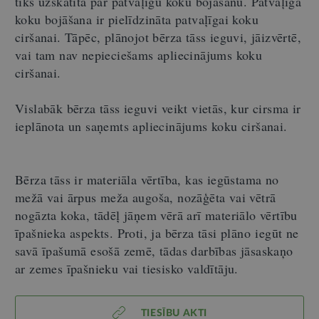
tiks uzskatīta par patvaļīgu koku bojāšanu. Patvaļīga
koku bojāšana ir pielīdzināta patvaļīgai koku
ciršanai. Tāpēc, plānojot bērza tāss ieguvi, jāizvērtē,
vai tam nav nepieciešams apliecinājums koku
ciršanai.
Vislabāk bērza tāss ieguvi veikt vietās, kur cirsma ir
ieplānota un saņemts apliecinājums koku ciršanai.
Bērza tāss ir materiāla vērtība, kas iegūstama no
mežā vai ārpus meža augoša, nozāģēta vai vētrā
nogāzta koka, tādēļ jāņem vērā arī materiālo vērtību
īpašnieka aspekts. Proti, ja bērza tāsi plāno iegūt ne
savā īpašumā esošā zemē, tādas darbības jāsaskaņo
ar zemes īpašnieku vai tiesisko valdītāju.
TIESĪBU AKTI