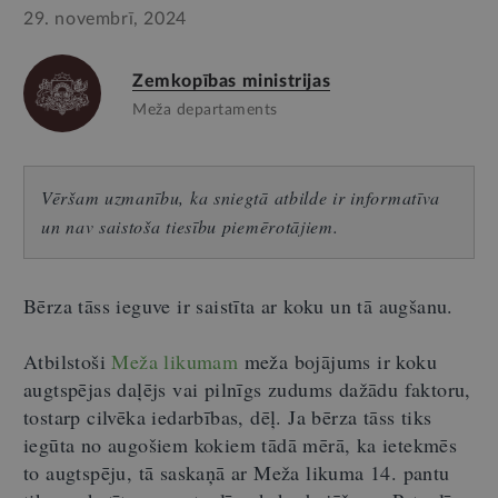
29. novembrī, 2024
Zemkopības ministrijas
Meža departaments
Vēršam uzmanību, ka sniegtā atbilde ir informatīva
un nav saistoša tiesību piemērotājiem.
Bērza tāss ieguve ir saistīta ar koku un tā augšanu.
Atbilstoši
Meža likumam
meža bojājums ir koku
augtspējas daļējs vai pilnīgs zudums dažādu faktoru,
tostarp cilvēka iedarbības, dēļ. Ja bērza tāss tiks
iegūta no augošiem kokiem tādā mērā, ka ietekmēs
to augtspēju, tā saskaņā ar Meža likuma 14. pantu