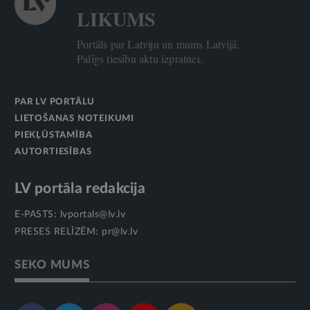
LIKUMS
Portāls par Latviju un mums Latvijā.
Palīgs tiesību aktu izpratnei.
PAR LV PORTĀLU
LIETOŠANAS NOTEIKUMI
PIEKĻŪSTAMĪBA
AUTORTIESĪBAS
LV portāla redakcija
E-PASTS:
lvportals@lv.lv
PRESES RELĪZĒM:
pr@lv.lv
SEKO MUMS