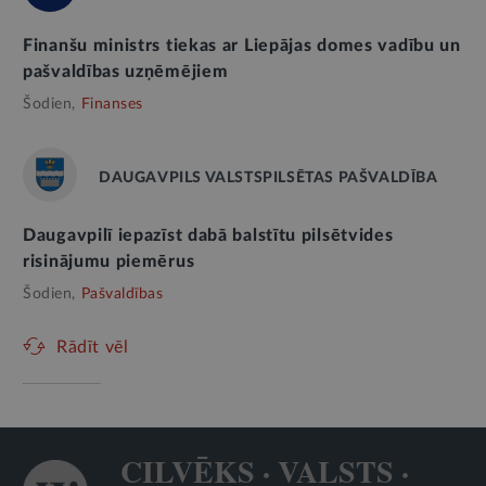
Finanšu ministrs tiekas ar Liepājas domes vadību un
pašvaldības uzņēmējiem
Šodien,
Finanses
DAUGAVPILS VALSTSPILSĒTAS PAŠVALDĪBA
Daugavpilī iepazīst dabā balstītu pilsētvides
risinājumu piemērus
Šodien,
Pašvaldības
Rādīt vēl
CILVĒKS · VALSTS ·