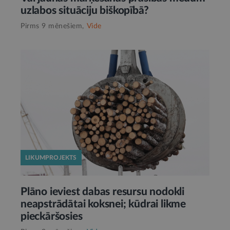
uzlabos situāciju biškopībā?
Pirms 9 mēnešiem,
Vide
LIKUMPROJEKTS
Plāno ieviest dabas resursu nodokli
neapstrādātai koksnei; kūdrai likme
pieckāršosies