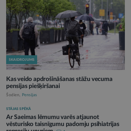
SKAIDROJUMS
Kas veido apdrošināšanas stāžu vecuma
pensijas piešķiršanai
Šodien,
Pensijas
STĀJAS SPĒKĀ
Ar Saeimas lēmumu varēs atjaunot
vēsturisko taisnīgumu padomju psihiatrijas