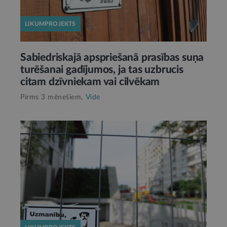
LIKUMPROJEKTS
Sabiedriskajā apspriešanā prasības suņa
turēšanai gadījumos, ja tas uzbrucis
citam dzīvniekam vai cilvēkam
Pirms 3 mēnešiem,
Vide