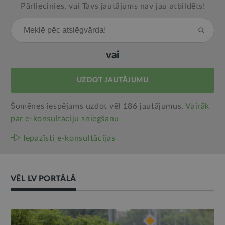
Pārliecinies, vai Tavs jautājums nav jau atbildēts!
vai
UZDOT JAUTĀJUMU
Šomēnes iespējams uzdot vēl 186 jautājumus.
Vairāk
par e‑konsultāciju sniegšanu
Iepazīsti e-konsultācijas
VĒL LV PORTĀLĀ