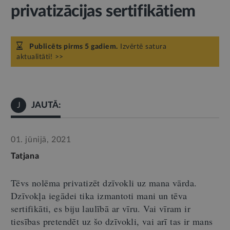
privatizācijas sertifikātiem
Publicēts pirms 5 gadiem.
Izvērtē satura
aktualitāti! >>
JAUTĀ:
J
01. jūnijā, 2021
Tatjana
Tēvs nolēma privatizēt dzīvokli uz mana vārda.
Dzīvokļa iegādei tika izmantoti mani un tēva
sertifikāti, es biju laulībā ar vīru. Vai vīram ir
tiesības pretendēt uz šo dzīvokli, vai arī tas ir mans