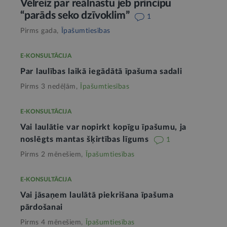
Vēlreiz par reālnastu jeb principu
“parāds seko dzīvoklim”
1
Pirms gada,
Īpašumtiesības
E-KONSULTĀCIJA
Par laulības laikā iegādātā īpašuma sadali
Pirms 3 nedēļām,
Īpašumtiesības
E-KONSULTĀCIJA
Vai laulātie var nopirkt kopīgu īpašumu, ja
noslēgts mantas šķirtības līgums
1
Pirms 2 mēnešiem,
Īpašumtiesības
E-KONSULTĀCIJA
Vai jāsaņem laulātā piekrišana īpašuma
pārdošanai
Pirms 4 mēnešiem,
Īpašumtiesības