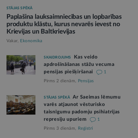
STĀJAS SPĒKĀ
Paplašina lauksaimniecības un lopbarības
produktu klāstu, kurus nevarēs ievest no
Krievijas un Baltkrievijas
Vakar,
Ekonomika
Kas veido
SKAIDROJUMS
apdrošināšanas stāžu vecuma
pensijas piešķiršanai
1
Pirms 2 dienām,
Pensijas
Ar Saeimas lēmumu
STĀJAS SPĒKĀ
varēs atjaunot vēsturisko
taisnīgumu padomju psihiatrijas
represiju upuriem
1
Pirms 3 dienām,
Reģistri