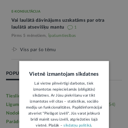
E-KONSULTĀCIJA
Vai laulātā dāvinājums uzskatāms par otra
laulātā atsevišķu mantu
1
Pirms 5 mēnešiem,
Īpašumtiesības
Viss par šo tēmu
POPULĀRĀKĀS TĒMAS
Vietnē izmantojam sīkdatnes
Lai vietne pilnvērtīgi darbotos, tiek
izmantotas nepieciešamās (obligātās)
sīkdatnes. Ar Jūsu piekrišanu var tikt
Tieslietas
(6246)
Darba tiesības
(5764)
izmantotas vēl citas – statistikas, sociālo
Līgumi, dokumenti
(5364)
Īpašumtiesības
(3954)
mediju un funkcionalitātes. Papildinformācijai
Nodokļi
(3710)
Mājoklis
(3142)
atveriet "Pielāgot izvēli". Jūs varat jebkurā
brīdī mainīt savu izvēli, atgriežoties šajā
Parādu piedziņa
(2558)
Labklājība
(2254)
vietnē. Plašāk –
sīkdatņu politikā
.