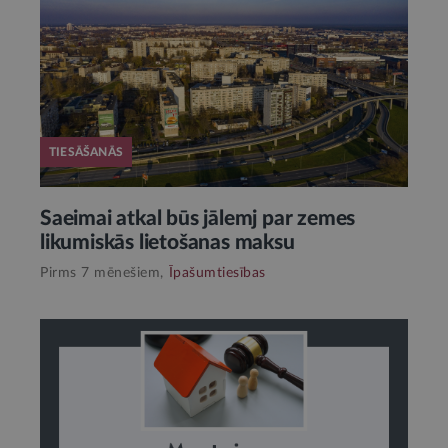
TIESĀŠANĀS
Saeimai atkal būs jālemj par zemes
likumiskās lietošanas maksu
Pirms 7 mēnešiem,
Īpašumtiesības