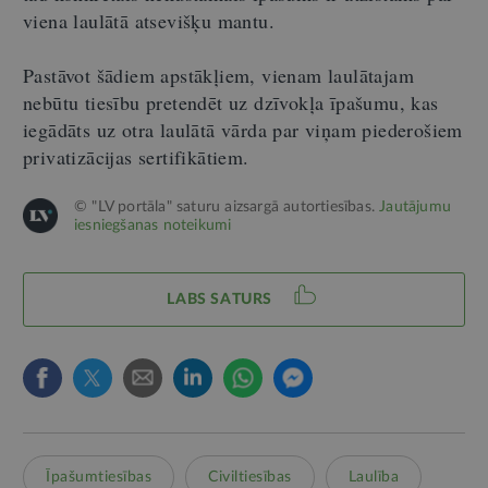
viena laulātā atsevišķu mantu.
Pastāvot šādiem apstākļiem, vienam laulātajam
nebūtu tiesību pretendēt uz dzīvokļa īpašumu, kas
iegādāts uz otra laulātā vārda par viņam piederošiem
privatizācijas sertifikātiem.
© "LV portāla" saturu aizsargā autortiesības.
Jautājumu
iesniegšanas noteikumi
LABS SATURS
Īpašumtiesības
Civiltiesības
Laulība