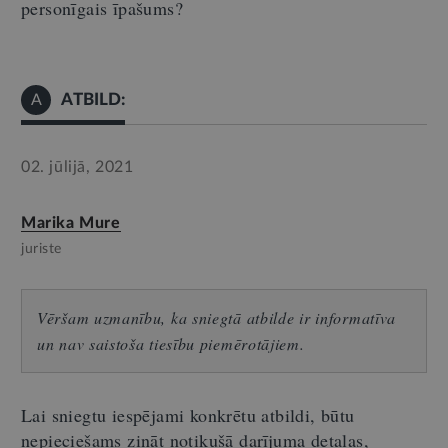
personīgais īpašums?
ATBILD:
A
02. jūlijā, 2021
Marika Mure
juriste
Vēršam uzmanību, ka sniegtā atbilde ir informatīva
un nav saistoša tiesību piemērotājiem.
Lai sniegtu iespējami konkrētu atbildi, būtu
nepieciešams zināt notikušā darījuma detaļas,