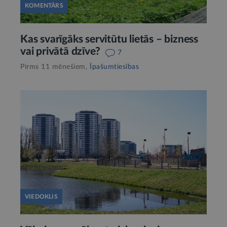
KOMENTĀRS
Kas svarīgāks servitūtu lietās – bizness
vai privātā dzīve?
7
Pirms 11 mēnešiem,
Īpašumtiesības
VIEDOKLIS