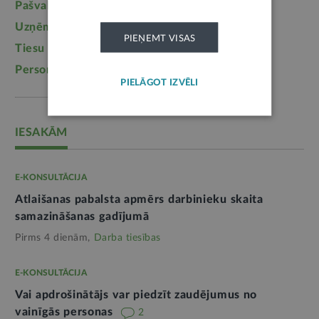
Pašvaldības
(2217)
Uzturlīdzekļi
(1457)
Uzņēmējdarbība
(1355)
Ģimene
(1241)
PIEŅEMT VISAS
Tiesu sistēma
(1099)
Izglītība
(1095)
Personas dati
(1052)
PIELĀGOT IZVĒLI
IESAKĀM
E-KONSULTĀCIJA
Atlaišanas pabalsta apmērs darbinieku skaita
samazināšanas gadījumā
Pirms 4 dienām,
Darba tiesības
E-KONSULTĀCIJA
Vai apdrošinātājs var piedzīt zaudējumus no
vainīgās personas
2