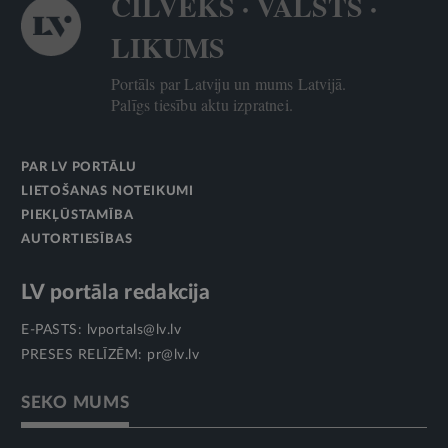
CILVĒKS · VALSTS ·
LIKUMS
Portāls par Latviju un mums Latvijā.
Palīgs tiesību aktu izpratnei.
PAR LV PORTĀLU
LIETOŠANAS NOTEIKUMI
PIEKĻŪSTAMĪBA
AUTORTIESĪBAS
LV portāla redakcija
E-PASTS:
lvportals@lv.lv
PRESES RELĪZĒM:
pr@lv.lv
SEKO MUMS