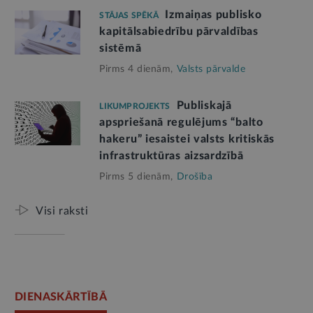
Izmaiņas publisko
STĀJAS SPĒKĀ
kapitālsabiedrību pārvaldības
sistēmā
Pirms 4 dienām,
Valsts pārvalde
Publiskajā
LIKUMPROJEKTS
apspriešanā regulējums “balto
hakeru” iesaistei valsts kritiskās
infrastruktūras aizsardzībā
Pirms 5 dienām,
Drošība
Visi raksti
DIENASKĀRTĪBĀ