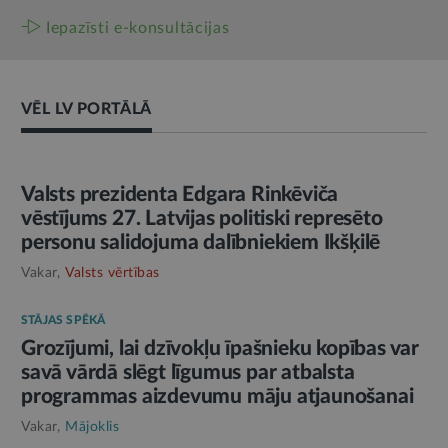
Iepazīsti e-konsultācijas
VĒL LV PORTĀLĀ
AMATPERSONAS RUNA
Valsts prezidenta Edgara Rinkēviča
vēstījums 27. Latvijas politiski represēto
personu salidojuma dalībniekiem Ikšķilē
Vakar,
Valsts vērtības
STĀJAS SPĒKĀ
Grozījumi, lai dzīvokļu īpašnieku kopības var
savā vārdā slēgt līgumus par atbalsta
programmas aizdevumu māju atjaunošanai
Vakar,
Mājoklis