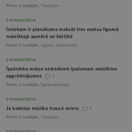
Pirms 3 nedēļām,
Tieslietas
E-KONSULTĀCIJA
Īrniekam ir pienākums maksāt īres maksu līgumā
noteiktajā apmērā un kārtībā
Pirms 3 nedēļām,
Līgumi, dokumenti
E-KONSULTĀCIJA
Īpašnieka maiņa neietekmē īpašumam noteiktos
apgrūtinājumus
1
Pirms 3 nedēļām,
Īpašumtiesības
E-KONSULTĀCIJA
Ja kaimiņa mūzika traucē mieru
1
Pirms 3 nedēļām,
Tieslietas
E-KONSULTĀCIJA