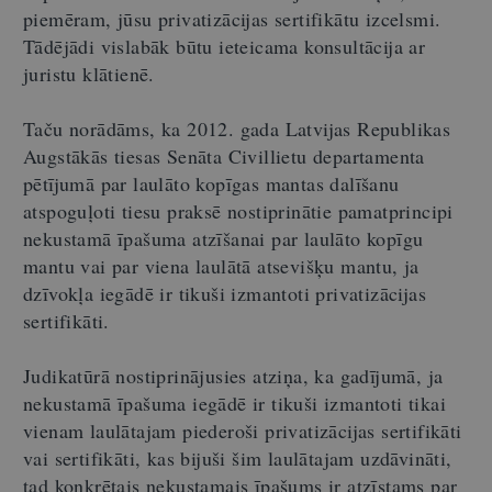
piemēram, jūsu privatizācijas sertifikātu izcelsmi.
Tādējādi vislabāk būtu ieteicama konsultācija ar
juristu klātienē.
Taču norādāms, ka 2012. gada Latvijas Republikas
Augstākās tiesas Senāta Civillietu departamenta
pētījumā par laulāto kopīgas mantas dalīšanu
atspoguļoti tiesu praksē nostiprinātie pamatprincipi
nekustamā īpašuma atzīšanai par laulāto kopīgu
mantu vai par viena laulātā atsevišķu mantu, ja
dzīvokļa iegādē ir tikuši izmantoti privatizācijas
sertifikāti.
Judikatūrā nostiprinājusies atziņa, ka gadījumā, ja
nekustamā īpašuma iegādē ir tikuši izmantoti tikai
vienam laulātajam piederoši privatizācijas sertifikāti
vai sertifikāti, kas bijuši šim laulātajam uzdāvināti,
tad konkrētais nekustamais īpašums ir atzīstams par