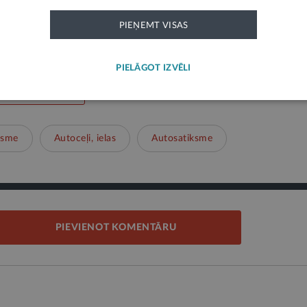
ks paziņojums un neatspoguļo LV portāla viedokli. Par tās saturu atbild ie
PIEŅEMT VISAS
PIELĀGOT IZVĒLI
ksme
Autoceļi, ielas
Autosatiksme
PIEVIENOT KOMENTĀRU