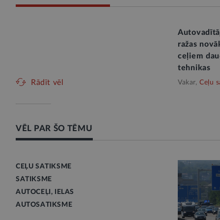
Autovadītāj
ražas novā
ceļiem daud
tehnikas
Rādīt vēl
Vakar,
Ceļu s
VĒL PAR ŠO TĒMU
CEĻU SATIKSME
SATIKSME
AUTOCEĻI, IELAS
AUTOSATIKSME