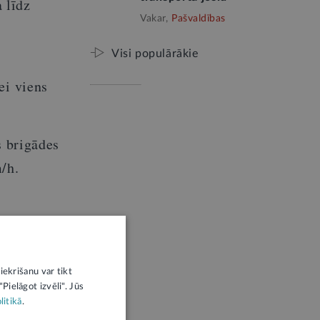
 līdz
Vakar,
Pašvaldības
Visi populārākie
ei viens
s brigādes
/h.
cinām
runi
iekrišanu var tikt
Pielāgot izvēli". Jūs
litikā
.