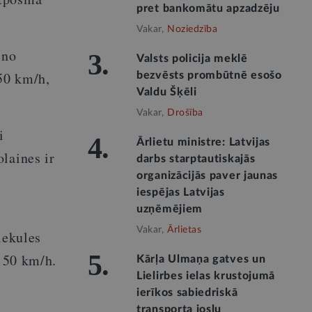
pret bankomātu apzadzēju
Vakar,
Noziedzība
 no
3.
Valsts policija meklē
50 km/h,
bezvēsts prombūtnē esošo
Valdu Šķēli
Vakar,
Drošība
i
4.
Ārlietu ministre: Latvijas
laines ir
darbs starptautiskajās
organizācijās paver jaunas
iespējas Latvijas
uzņēmējiem
Vakar,
Ārlietas
iekules
5.
 50 km/h.
Kārļa Ulmaņa gatves un
Lielirbes ielas krustojumā
ierīkos sabiedriskā
transporta joslu