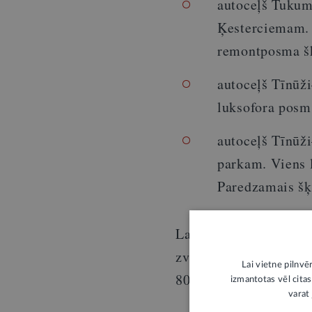
autoceļš Tuku
Ķesterciemam. 
remontposma šķ
autoceļš Tīnūž
luksofora posms
autoceļš Tīnūž
parkam. Viens 
Paredzamais šķ
Lai iegūtu vai nodotu
zvanīt uz VSIA
Latvij
Lai vietne pilnvē
80005555.
izmantotas vēl citas
varat 