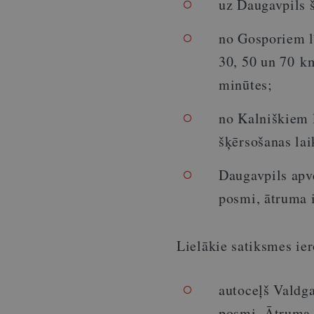
uz Daugavpils 
no Gosporiem l
30, 50 un 70 k
minūtes;
no Kalniškiem 
šķērsošanas lai
Daugavpils apv
posmi, ātruma 
Lielākie satiksmes ie
autoceļš Valdg
posmi. Ātruma