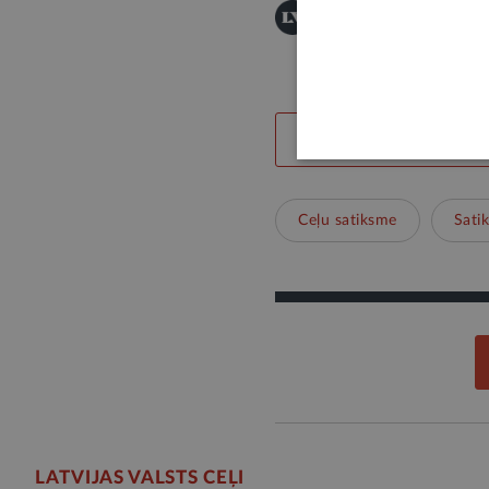
Šī informācija ir publis
Publicēšanas noteikumi
LABS SATURS
Ceļu satiksme
Sati
LATVIJAS VALSTS CEĻI