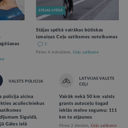
STĀJAS SPĒKĀ
Stājas spēkā vairākas būtiskas
m
izmaiņas Ceļu satiksmes noteikumos
aģēšanas
1
Pirms 4 mēnešiem,
Ceļu satiksme
sme
LATVIJAS VALSTS
VALSTS POLICIJA
CEĻI
s policija aicina
Vairāk nekā 50 km valsts
kties aculieciniekus
grants autoceļu šogad
 satiksmes
ieklās melno segumu; 111
dījumam Siguldā,
km to atjaunos
ā Gāles ielā
Pirms 2 dienām,
Ceļu satiksme