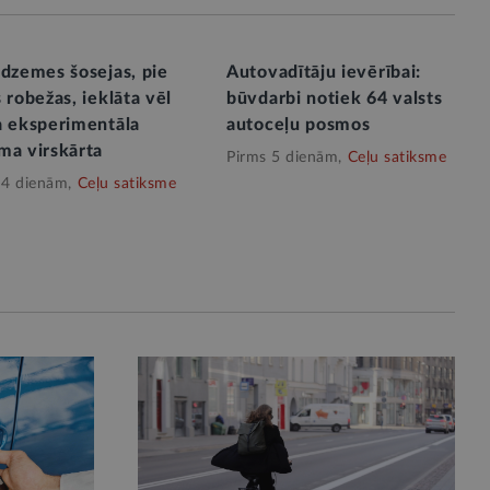
idzemes šosejas, pie
Autovadītāju ievērībai:
 robežas, ieklāta vēl
būvdarbi notiek 64 valsts
a eksperimentāla
autoceļu posmos
ma virskārta
Pirms 5 dienām,
Ceļu satiksme
 4 dienām,
Ceļu satiksme