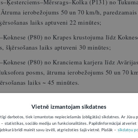
ms–Ķesterciems–Mērsrags–Kolka (P131) no Tukuma
Ātruma ierobežojums 50 un 70 km/h, paredzamais
ērsošanas laiks aptuveni 22 minūtes;
i–Koknese (P80) no Krapes krustojuma līdz Koknes
, šķērsošanas laiks aptuveni 30 minūtes;
i–Koknese (P80) no Kranciema karjera līdz Avārija
luksofora posms, ātruma ierobežojums 50 un 70 km
ērsošanas laiks ~ 45 minūtes.
 informāciju par notiekošo uz valsts autoceļiem, ai
Vietnē izmantojam sīkdatnes
as Valsts ceļi
diennakts informatīvo bezmaksas tāl
rtīgi darbotos, tiek izmantotas nepieciešamās (obligātās) sīkdatnes. Ar Jūsu p
 – statistikas, sociālo mediju un funkcionalitātes. Papildinformācijai atveriet "
jebkurā brīdī mainīt savu izvēli, atgriežoties šajā vietnē. Plašāk –
sīkdatņu po