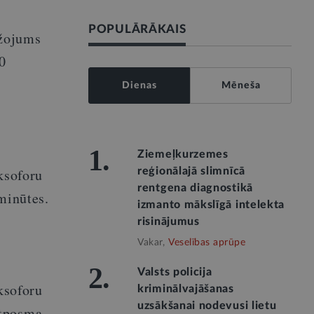
POPULĀRĀKAIS
ežojums
0
Dienas
Mēneša
1.
Ziemeļkurzemes
ksoforu
reģionālajā slimnīcā
rentgena diagnostikā
minūtes.
izmanto mākslīgā intelekta
risinājumus
Vakar,
Veselības aprūpe
2.
Valsts policija
ksoforu
kriminālvajāšanas
uzsākšanai nodevusi lietu
ntposma