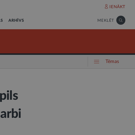
IENĀKT
AS
ARHĪVS
MEKLĒT
Tēmas
pils
darbi