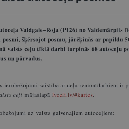
autoceļa Valdgale–Roja (P126) no Valdemārpils lī
ru posmi, šķērsojot posmu, jārēķinās ar papildu 5
 valsts ceļu tīklā darbi turpinās 68 autoceļu p
ltus un pārvadus.
s ierobežojumi saistībā ar ceļu remontdarbiem ir p
alsts ceļi
mājaslapā
lvceli.lv/#kartes
.
robežojumi uz valsts galvenajiem autoceļiem: