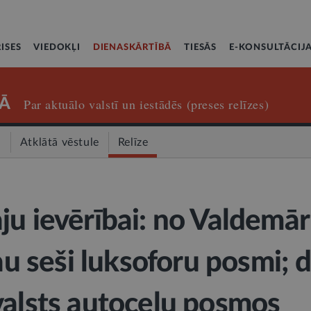
ISES
VIEDOKĻI
DIENASKĀRTĪBĀ
TIESĀS
E-KONSULTĀCIJ
Ā
Par aktuālo valstī un iestādēs (preses relīzes)
a
Atklātā vēstule
Relīze
ju ievērībai: no Valdemār
jau seši luksoforu posmi; 
valsts autoceļu posmos