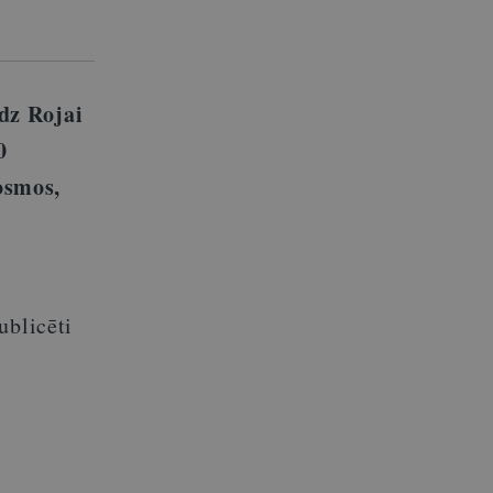
dz Rojai
0
osmos,
ublicēti