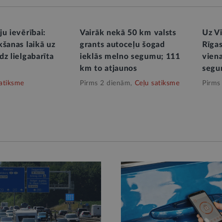
u ievērībai:
Vairāk nekā 50 km valsts
Uz V
kšanas laikā uz
grants autoceļu šogad
Rīgas
z lielgabarīta
ieklās melno segumu; 111
vien
km to atjaunos
segu
atiksme
Pirms 2 dienām,
Ceļu satiksme
Pirms