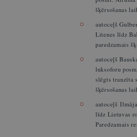
šķērsošanas lai
autoceļš Gulbe
Litenes līdz B
paredzamais šķ
autoceļš Bausk
luksoforu posm
slēgts tranzīta
šķērsošanas lai
autoceļš
Ilmāj
līdz Lietuvas 
Paredzamais re