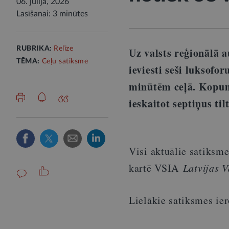
06. jūlijā, 2026
Lasīšanai: 3 minūtes
RUBRIKA:
Relīze
Uz valsts reģionālā 
TĒMA:
Ceļu satiksme
ieviesti seši luksofo
minūtēm ceļā. Kopumā
ieskaitot septiņus ti
Visi aktuālie satiksme
kartē VSIA
Latvijas V
Lielākie satiksmes ie