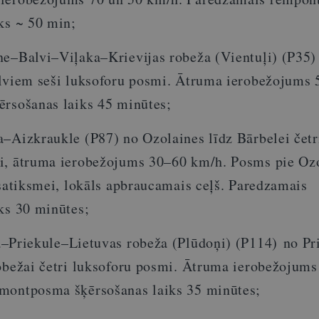
ks ~ 50 min;
ne–Balvi–Viļaka–Krievijas robeža (Vientuļi) (P35)
alviem seši luksoforu posmi. Ātruma ierobežojums 
ērsošanas laiks 45 minūtes;
a–Aizkraukle (P87) no Ozolaines līdz Bārbelei četr
i, ātruma ierobežojums 30–60 km/h. Posms pie Ozo
 satiksmei, lokāls apbraucamais ceļš. Paredzamais
ks 30 minūtes;
a–Priekule–Lietuvas robeža (Plūdoņi) (P114)
no Pr
robežai četri luksoforu posmi. Ātruma ierobežojums
montposma šķērsošanas laiks 35 minūtes;