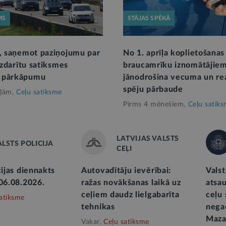
MS
STĀJAS SPĒKĀ
s, saņemot paziņojumu par
No 1. aprīļa koplietošanas
 izdarītu satiksmes
braucamrīku iznomātājie
 pārkāpumu
jānodrošina vecuma un re
spēju pārbaude
ļām,
Ceļu satiksme
Pirms 4 mēnešiem,
Ceļu satik
LATVIJAS VALSTS
ALSTS POLICIJA
CEĻI
cijas diennakts
Autovadītāju ievērībai:
Valst
 06.08.2026.
ražas novākšanas laikā uz
atsau
ceļiem daudz lielgabarīta
ceļu
atiksme
tehnikas
nega
Mazaj
Vakar,
Ceļu satiksme