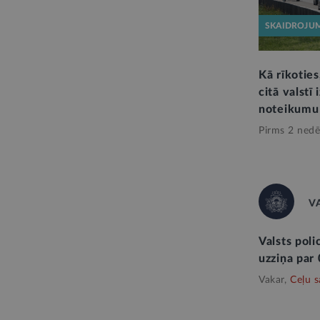
SKAIDROJU
Kā rīkotie
citā valstī
noteikumu
Pirms 2 nedē
V
Valsts poli
uzziņa par
Vakar,
Ceļu s