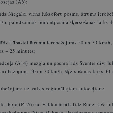
šosejas (A6):
īdz Nīcgalei viens luksoforu posms, ātruma ierob
m/h, paredzamais remontposma šķērsošanas laiks 4
līdz Ļūbastei ātruma ierobežojums 50 un 70 km/h,
ks – 25 minūtes;
edceļa (A14) mezglā un posmā līdz Sventei divi lu
ierobežojums 50 un 70 km/h, šķērsošanas laiks 30 
robežojumi uz valsts reģionālajiem autoceļiem:
ale–Roja (P126) no Valdemārpils līdz Rudei seši lu
 ierobežojums 70 un 50 km/h. Paredzamais rempo