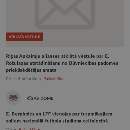
ATKLĀTĀ VĒSTULE
Rīgas Apkaimju alianses atklātā vēstule par E.
Rožulapas atstādināšanu no Būvniecības padomes
priekšsēdētājas amata
Pirms 5 mēnešiem,
Pašvaldības
RĪGAS DOME
E. Bergholcs un LFF vienojas par turpmākajiem
soļiem nacionālā futbola stadiona celtniecībā
Vakar,
Pašvaldības