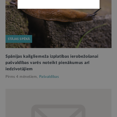
STĀJAS SPĒKĀ
Spānijas kailgliemeža izplatības ierobežošanai
pašvaldības varēs noteikt pienākumus arī
iedzīvotājiem
Pirms 4 mēnešiem,
Pašvaldības