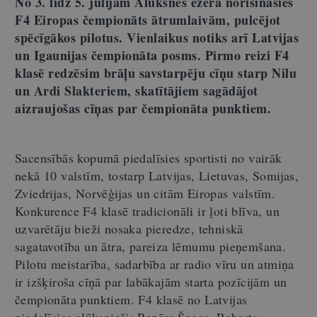
No 3. līdz 5. jūlijam Alūksnes ezerā norisināsies
F4 Eiropas čempionāts ātrumlaivām, pulcējot
spēcīgākos pilotus. Vienlaikus notiks arī Latvijas
un Igaunijas čempionāta posms. Pirmo reizi F4
klasē redzēsim brāļu savstarpēju cīņu starp Nilu
un Ardi Slakteriem, skatītājiem sagādājot
aizraujošas cīņas par čempionāta punktiem.
Sacensībās kopumā piedalīsies sportisti no vairāk
nekā 10 valstīm, tostarp Latvijas, Lietuvas, Somijas,
Zviedrijas, Norvēģijas un citām Eiropas valstīm.
Konkurence F4 klasē tradicionāli ir ļoti blīva, un
uzvarētāju bieži nosaka pieredze, tehniskā
sagatavotība un ātra, pareiza lēmumu pieņemšana.
Pilotu meistarība, sadarbība ar radio vīru un atmiņa
ir izšķiroša cīņā par labākajām starta pozīcijām un
čempionāta punktiem. F4 klasē no Latvijas
piedalīsies alūksnieši: Renārs Špacs, Roberts