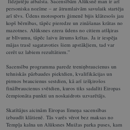
līdzjutēju atbalsta. Sacensībām Alūksnē man ir arī
personiska nozīme – ar ātrumlaivām savulaik startēja
arī tēvs. Ūdens motosports ģimenē bijis klātesošs jau
kopš bērnības, tāpēc pieredze un zināšanas krātas no
mazotnes. Alūksnes ezera ūdens no citiem atšķiras
ar blīvumu, tāpēc laivu ātrums krītas. Ja ir iespēja
mājas trasē sagatavoties šiem apstākļiem, tad var
cerēt uz labiem rezultātiem.”
Sacensību programma paredz treniņbraucienus un
tehniskās pārbaudes piektdien, kvalifikācijas un
pirmos braucienus sestdien, kā arī izšķirošos
finālbraucienus svētdien, kuros tiks sadalīti Eiropas
čempionāta punkti un noskaidrots uzvarētājs.
Skatītājus aicinām Eiropas līmeņa sacensības
izbaudīt klātienē. Tās varēs vērot bez maksas no
Tempļa kalna un Alūksnes Muižas parka puses, kam