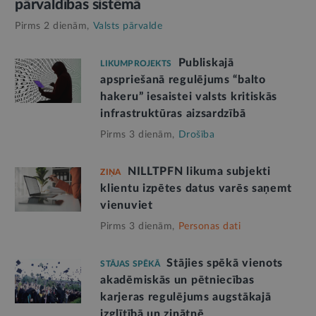
pārvaldības sistēmā
Pirms 2 dienām,
Valsts pārvalde
Publiskajā
LIKUMPROJEKTS
apspriešanā regulējums “balto
hakeru” iesaistei valsts kritiskās
infrastruktūras aizsardzībā
Pirms 3 dienām,
Drošība
NILLTPFN likuma subjekti
ZIŅA
klientu izpētes datus varēs saņemt
vienuviet
Pirms 3 dienām,
Personas dati
Stājies spēkā vienots
STĀJAS SPĒKĀ
akadēmiskās un pētniecības
karjeras regulējums augstākajā
izglītībā un zinātnē