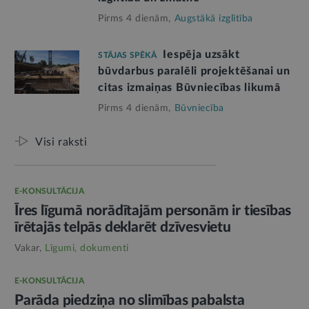
Pirms 4 dienām,
Augstākā izglītība
Iespēja uzsākt
STĀJAS SPĒKĀ
būvdarbus paralēli projektēšanai un
citas izmaiņas Būvniecības likumā
Pirms 4 dienām,
Būvniecība
Visi raksti
E-KONSULTĀCIJA
Īres līgumā norādītajām personām ir tiesības
īrētajās telpās deklarēt dzīvesvietu
Vakar,
Līgumi, dokumenti
E-KONSULTĀCIJA
Parāda piedziņa no slimības pabalsta