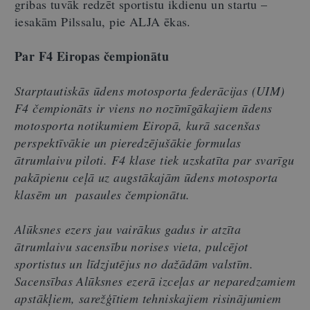
gribas tuvāk redzēt sportistu ikdienu un startu –
iesakām Pilssalu, pie ALJA ēkas.
Par F4 Eiropas čempionātu
Starptautiskās ūdens motosporta federācijas (UIM)
F4 čempionāts ir viens no nozīmīgākajiem ūdens
motosporta notikumiem Eiropā, kurā sacenšas
perspektīvākie un pieredzējušākie formulas
ātrumlaivu piloti. F4 klase tiek uzskatīta par svarīgu
pakāpienu ceļā uz augstākajām ūdens motosporta
klasēm un pasaules čempionātu.
Alūksnes ezers jau vairākus gadus ir atzīta
ātrumlaivu sacensību norises vieta, pulcējot
sportistus un līdzjutējus no dažādām valstīm.
Sacensības Alūksnes ezerā izceļas ar neparedzamiem
apstākļiem, sarežģītiem tehniskajiem risinājumiem