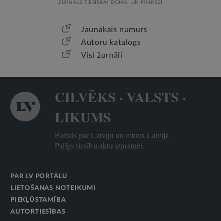
ŽURNĀLS TIESISKAI DOMAI UN PRAKSEI
Jaunākais numurs
Autoru katalogs
Visi žurnāli
CILVĒKS · VALSTS ·
LIKUMS
Portāls par Latviju un mums Latvijā.
Palīgs tiesību aktu izpratnei.
PAR LV PORTĀLU
LIETOŠANAS NOTEIKUMI
PIEKĻŪSTAMĪBA
AUTORTIESĪBAS