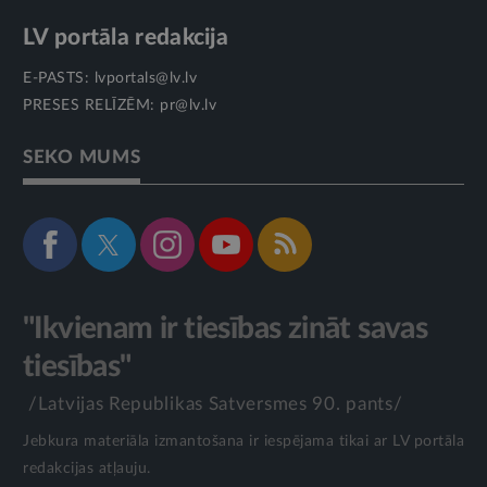
LV portāla redakcija
E-PASTS:
lvportals@lv.lv
PRESES RELĪZĒM:
pr@lv.lv
SEKO MUMS
"Ikvienam ir tiesības zināt savas
tiesības"
/Latvijas Republikas Satversmes 90. pants/
Jebkura materiāla izmantošana ir iespējama tikai ar LV portāla
redakcijas atļauju.