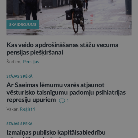
SKAIDROJUMS
Kas veido apdrošināšanas stāžu vecuma
pensijas piešķiršanai
Šodien,
Pensijas
STĀJAS SPĒKĀ
Ar Saeimas lēmumu varēs atjaunot
vēsturisko taisnīgumu padomju psihiatrijas
represiju upuriem
1
Vakar,
Reģistri
STĀJAS SPĒKĀ
Izmaiņas publisko kapitālsabiedrību