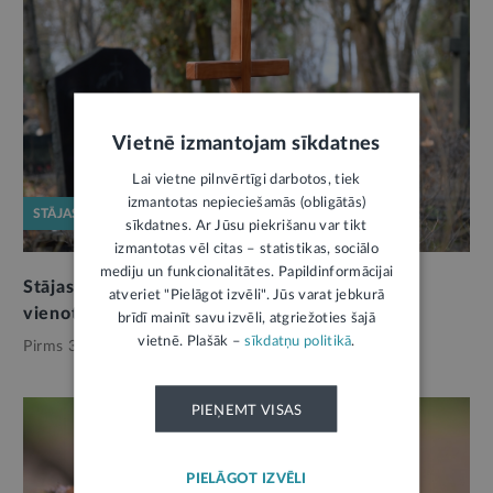
Vietnē izmantojam sīkdatnes
Lai vietne pilnvērtīgi darbotos, tiek
izmantotas nepieciešamās (obligātās)
STĀJAS SPĒKĀ
sīkdatnes. Ar Jūsu piekrišanu var tikt
izmantotas vēl citas – statistikas, sociālo
mediju un funkcionalitātes. Papildinformācijai
Stājas spēkā jaunais Kapsētu likums: turpmāk
atveriet "Pielāgot izvēli". Jūs varat jebkurā
vienots regulējums visām pašvaldībām
brīdī mainīt savu izvēli, atgriežoties šajā
vietnē. Plašāk –
sīkdatņu politikā
.
Pirms 3 mēnešiem,
Pašvaldības
PIEŅEMT VISAS
PIELĀGOT IZVĒLI