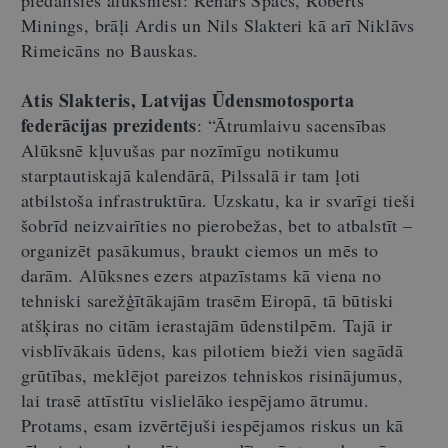
Minings, brāļi Ardis un Nils Slakteri kā arī Niklāvs
Rimeicāns no Bauskas.
Atis Slakteris, Latvijas Ūdensmotosporta
federācijas prezidents
: “Ātrumlaivu sacensības
Alūksnē kļuvušas par nozīmīgu notikumu
starptautiskajā kalendārā, Pilssalā ir tam ļoti
atbilstoša infrastruktūra. Uzskatu, ka ir svarīgi tieši
šobrīd neizvairīties no pierobežas, bet to atbalstīt –
organizēt pasākumus, braukt ciemos un mēs to
darām. Alūksnes ezers atpazīstams kā viena no
tehniski sarežģītākajām trasēm Eiropā, tā būtiski
atšķiras no citām ierastajām ūdenstilpēm. Tajā ir
visblīvākais ūdens, kas pilotiem bieži vien sagādā
grūtības, meklējot pareizos tehniskos risinājumus,
lai trasē attīstītu vislielāko iespējamo ātrumu.
Protams, esam izvērtējuši iespējamos riskus un kā