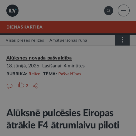
DIENASKĀRTĪBĀ
Visas preses relīzes
Amatpersonas runa
Atklātā vēstule
Relīze
Alūksnes novada pašvaldība
18. jūnijā, 2026
Lasīšanai: 4 minūtes
RUBRIKA:
Relīze
TĒMA:
Pašvaldības
2
Alūksnē pulcēsies Eiropas
ātrākie F4 ātrumlaivu piloti