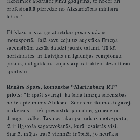
rīkosimies apdraudējumu gadījumā, te noder arī
profesionālā pieredze no Aizsardzības ministra
laika.”
F4 klase ir svarīgs attīstības posms ūdens
motosportā. Tajā savu ceļu uz augstāka līmeņa
sacensībām uzsāk daudzi jaunie talanti. Tā kā
norisināsies arī Latvijas un Igaunijas čempionāta
posms, tad gaidāma cīņa starp vairākiem desmitiem
sportistu.
Renārs Špacs, komandas “Marienburg RT”
pilots
: “Ir īpaši svarīgi, ka šāda līmeņa sacensības
notiek pie mums Alūksnē. Šādos notikumos ieguvējs
ir ikviens – tiek piesaistīta jaunatne, ģimene un
draugu pulks. Tas nav tikai par ūdens motosportu,
tā ir ilgstoša sagatavošanās, kurā iesaistās visi.
Startēt mājas trasē vienmēr ir īpaši, jo netrūkst