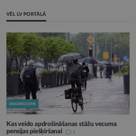
VĒL LV PORTĀLĀ
SKAIDROJUMS
Kas veido apdrošināšanas stāžu vecuma
pensijas piešķiršanai
1