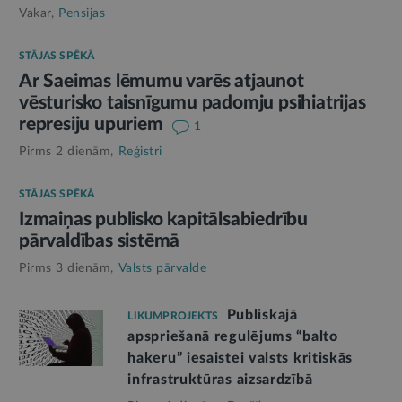
Vakar,
Pensijas
STĀJAS SPĒKĀ
Ar Saeimas lēmumu varēs atjaunot
vēsturisko taisnīgumu padomju psihiatrijas
represiju upuriem
1
Pirms 2 dienām,
Reģistri
STĀJAS SPĒKĀ
Izmaiņas publisko kapitālsabiedrību
pārvaldības sistēmā
Pirms 3 dienām,
Valsts pārvalde
Publiskajā
LIKUMPROJEKTS
apspriešanā regulējums “balto
hakeru” iesaistei valsts kritiskās
infrastruktūras aizsardzībā