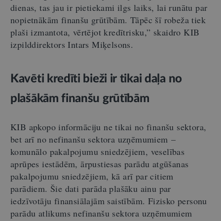
dienas, tas jau ir pietiekami ilgs laiks, lai runātu par
nopietnākām finanšu grūtībām. Tāpēc šī robeža tiek
plaši izmantota, vērtējot kredītrisku,” skaidro KIB
izpilddirektors Intars Miķelsons.
Kavēti kredīti bieži ir tikai daļa no
plašākām finanšu grūtībām
KIB apkopo informāciju ne tikai no finanšu sektora,
bet arī no nefinanšu sektora uzņēmumiem –
komunālo pakalpojumu sniedzējiem, veselības
aprūpes iestādēm, ārpustiesas parādu atgūšanas
pakalpojumu sniedzējiem, kā arī par citiem
parādiem. Šie dati parāda plašāku ainu par
iedzīvotāju finansiālajām saistībām. Fizisko personu
parādu atlikums nefinanšu sektora uzņēmumiem