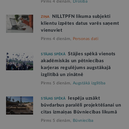
Pirms 4 dienām,
Drošība
NILLTPFN likuma subjekti
ZIŅA
klientu izpētes datus varēs saņemt
vienuviet
Pirms 4 dienām,
Personas dati
Stājies spēkā vienots
STĀJAS SPĒKĀ
akadēmiskās un pētniecības
karjeras regulējums augstākajā
izglītībā un zinātnē
Pirms 5 dienām,
Augstākā izglītība
Iespēja uzsākt
STĀJAS SPĒKĀ
būvdarbus paralēli projektēšanai un
citas izmaiņas Būvniecības likumā
Pirms 5 dienām,
Būvniecība