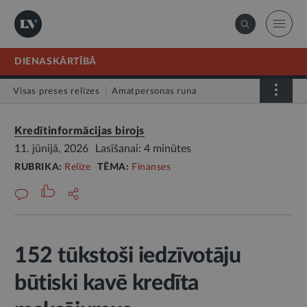
DIENASKĀRTĪBĀ
Visas preses relīzes
Amatpersonas runa
Atklātā vēstule
Relīze
Kredītinformācijas birojs
11. jūnijā, 2026
Lasīšanai: 4 minūtes
RUBRIKA:
Relīze
TĒMA:
Finanses
152 tūkstoši iedzīvotāju
būtiski kavē kredīta