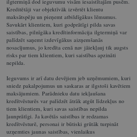
ilgtermiņā dod ieguvumu visām iesaistītajām pusēm.
Kreditētāji var objektīvāk izvērtēt klientu
maksātspēju un pieņemt atbildīgākus lēmumus.
Savukārt klientiem, kuri godprātīgi pilda savas
saistības, pilnīgāka kredītinformācija ilgtermiņā var
palīdzēt saņemt izdevīgākus aizņemšanās
nosacījumus, jo kredīta cenā nav jāiekļauj tik augsts
risks par tiem klientiem, kuri saistības apzināti
nepilda.
Ieguvums ir arī datu devējiem jeb uzņēmumiem, kuri
sniedz pakalpojumus un saskaras ar ilgstoši kavētiem
maksājumiem. Parādnieku datu iekļaušana
kredītvēsturēs var palīdzēt ātrāk atgūt līdzekļus no
tiem klientiem, kuri savas saistības nepilda
ļaunprātīgi. Ja kavētās saistības ir redzamas
kredītvēsturē, personai ir būtiski grūtāk turpināt
uzņemties jaunas saistības, vienlaikus