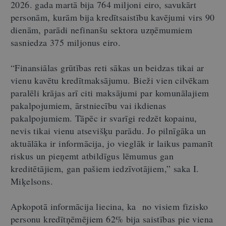
2026. gada martā bija 764 miljoni eiro, savukārt
personām, kurām bija kredītsaistību kavējumi virs 90
dienām, parādi nefinanšu sektora uzņēmumiem
sasniedza 375 miljonus eiro.
“Finansiālas grūtības reti sākas un beidzas tikai ar
vienu kavētu kredītmaksājumu. Bieži vien cilvēkam
paralēli krājas arī citi maksājumi par komunālajiem
pakalpojumiem, ārstniecību vai ikdienas
pakalpojumiem. Tāpēc ir svarīgi redzēt kopainu,
nevis tikai vienu atsevišķu parādu. Jo pilnīgāka un
aktuālāka ir informācija, jo vieglāk ir laikus pamanīt
riskus un pieņemt atbildīgus lēmumus gan
kreditētājiem, gan pašiem iedzīvotājiem,” saka I.
Miķelsons.
Apkopotā informācija liecina, ka no visiem fizisko
personu kredītņēmējiem 62% bija saistības pie viena