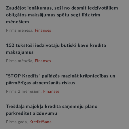
Zaudējot ienākumus, seši no desmit iedzīvotājiem
obligātos maksājumus spētu segt līdz trim
mēnešiem
Pirms mēneša,
Finanses
152 tūkstoši iedzīvotāju būtiski kavē kredīta
maksājumus
Pirms mēneša,
Finanses
“STOP Kredīts” palīdzēs mazināt krāpniecības un
pārmērīgas aizņemšanās riskus
Pirms 2 mēnešiem,
Finanses
Trešdaļa mājokļa kredīta saņēmēju plāno
pārkreditēt aizdevumu
Pirms gada,
Kreditēšana