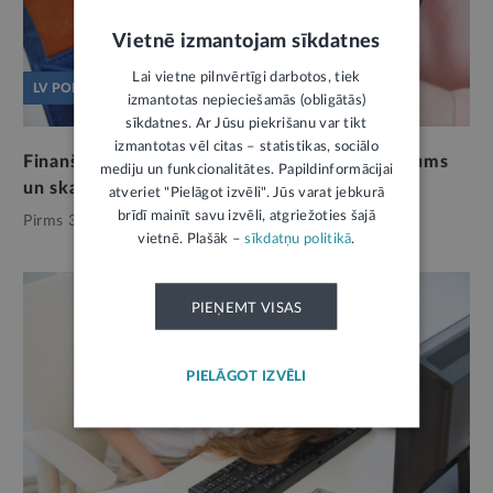
Vietnē izmantojam sīkdatnes
Lai vietne pilnvērtīgi darbotos, tiek
LV PORTĀLS JAUTĀ
izmantotas nepieciešamās (obligātās)
sīkdatnes. Ar Jūsu piekrišanu var tikt
izmantotas vēl citas – statistikas, sociālo
Finanšu pratības vājās vietas: ekspertu vērtējums
mediju un funkcionalitātes. Papildinformācijai
un skats no malas
2
atveriet "Pielāgot izvēli". Jūs varat jebkurā
brīdī mainīt savu izvēli, atgriežoties šajā
Pirms 3 mēnešiem,
Finanses
vietnē. Plašāk –
sīkdatņu politikā
.
PIEŅEMT VISAS
PIELĀGOT IZVĒLI