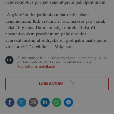
nenorēķinoties par jau saņemtajiem pakalpojumiem.
“Atgādinām, ka parādnieku datu iekļaušana
uzņēmumiem KIB sistēmā ir bez maksas jau vairāk
nekā 10 gadus. Datu apmaiņa notiek atbilstoši
normatīvo aktu prasībām un palīdz veidot
caurskatāmāku, atbildīgāku un godīgāku maksājumu
vidi Latvijā,” atgādina I. Miķelsons.
Šī informācija ir publisks paziņojums un neatspoguļo LV
portāla viedokli. Par tās saturu atbild iesūtītājs.
Publicēšanas noteikumi
LABS SATURS