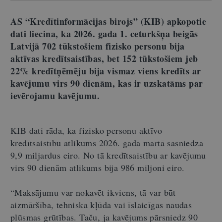
AS “Kredītinformācijas birojs” (KIB) apkopotie
dati liecina, ka 2026. gada 1. ceturkšņa beigās
Latvijā 702 tūkstošiem fizisko personu bija
aktīvas kredītsaistības, bet 152 tūkstošiem jeb
22% kredītņēmēju bija vismaz viens kredīts ar
kavējumu virs 90 dienām, kas ir uzskatāms par
ievērojamu kavējumu.
KIB dati rāda, ka fizisko personu aktīvo
kredītsaistību atlikums 2026. gada martā sasniedza
9,9 miljardus eiro. No tā kredītsaistību ar kavējumu
virs 90 dienām atlikums bija 986 miljoni eiro.
“Maksājumu var nokavēt ikviens, tā var būt
aizmāršība, tehniska kļūda vai īslaicīgas naudas
plūsmas grūtības. Taču, ja kavējums pārsniedz 90