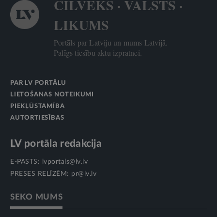
CILVĒKS · VALSTS ·
LIKUMS
Portāls par Latviju un mums Latvijā.
Palīgs tiesību aktu izpratnei.
PAR LV PORTĀLU
LIETOŠANAS NOTEIKUMI
PIEKĻŪSTAMĪBA
AUTORTIESĪBAS
LV portāla redakcija
E-PASTS:
lvportals@lv.lv
PRESES RELĪZĒM:
pr@lv.lv
SEKO MUMS