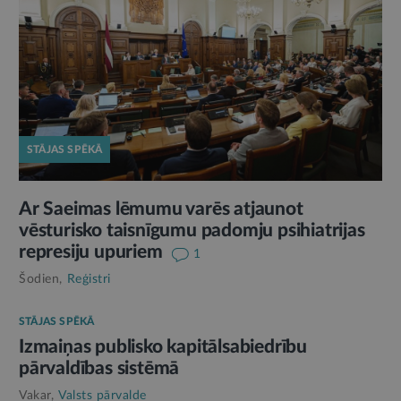
STĀJAS SPĒKĀ
Ar Saeimas lēmumu varēs atjaunot
vēsturisko taisnīgumu padomju psihiatrijas
represiju upuriem
1
Šodien,
Reģistri
STĀJAS SPĒKĀ
Izmaiņas publisko kapitālsabiedrību
pārvaldības sistēmā
Vakar,
Valsts pārvalde