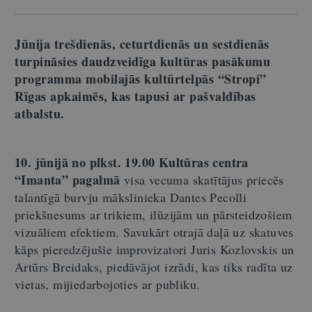
Jūnija trešdienās, ceturtdienās un sestdienās
turpināsies daudzveidīga kultūras pasākumu
programma mobilajās kultūrtelpās “Stropi”
Rīgas apkaimēs, kas tapusi ar pašvaldības
atbalstu.
10. jūnijā no plkst. 19.00 Kultūras centra
“Imanta” pagalmā
visa vecuma skatītājus priecēs
talantīgā burvju mākslinieka Dantes Pecolli
priekšnesums ar trikiem, ilūzijām un pārsteidzošiem
vizuāliem efektiem. Savukārt otrajā daļā uz skatuves
kāps pieredzējušie improvizatori Juris Kozlovskis un
Artūrs Breidaks, piedāvājot izrādi, kas tiks radīta uz
vietas, mijiedarbojoties ar publiku.