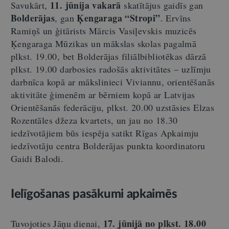
11. jūnija vakarā
Savukārt,
skatītājus gaidīs gan
Bolderājas
Ķengaraga “Stropi”
, gan
. Ervīns
Ramiņš un ģitārists Mārcis Vasiļevskis muzicēs
Ķengaraga Mūzikas un mākslas skolas pagalmā
plkst. 19.00, bet Bolderājas filiālbibliotēkas dārzā
plkst. 19.00 darbosies radošās aktivitātes – uzlīmju
darbnīca kopā ar mākslinieci Viviannu, orientēšanās
aktivitāte ģimenēm ar bērniem kopā ar Latvijas
Orientēšanās federāciju, plkst. 20.00 uzstāsies Elzas
Rozentāles džeza kvartets, un jau no 18.30
iedzīvotājiem būs iespēja satikt Rīgas Apkaimju
iedzīvotāju centra Bolderājas punkta koordinatoru
Gaidi Balodi.
Ielīgošanas pasākumi apkaimēs
17. jūnijā no plkst. 18.00
Tuvojoties Jāņu dienai,