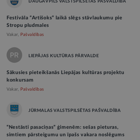
DAUGAVPILS VALSTSPILSĒTAS PAŠVALDĪBA
Festivāla “Artišoks” laikā slēgs stāvlaukumu pie
Stropu pludmales
Vakar,
Pašvaldības
LIEPĀJAS KULTŪRAS PĀRVALDE
Sākusies pieteikšanās Liepājas kultūras projektu
konkursam
Vakar,
Pašvaldības
JŪRMALAS VALSTSPILSĒTAS PAŠVALDĪBA
“Nestāsti pasaciņas” ģimenēm: sešas pieturas,
simtiem pārsteigumu un īpašs vakara noslēgums