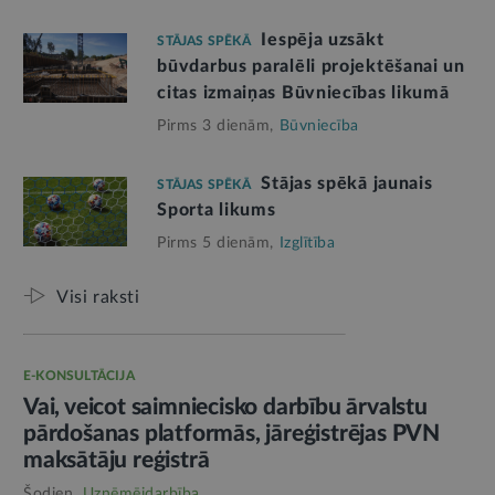
Iespēja uzsākt
STĀJAS SPĒKĀ
būvdarbus paralēli projektēšanai un
citas izmaiņas Būvniecības likumā
Pirms 3 dienām,
Būvniecība
Stājas spēkā jaunais
STĀJAS SPĒKĀ
Sporta likums
Pirms 5 dienām,
Izglītība
Visi raksti
E-KONSULTĀCIJA
Vai, veicot saimniecisko darbību ārvalstu
pārdošanas platformās, jāreģistrējas PVN
maksātāju reģistrā
Šodien,
Uzņēmējdarbība