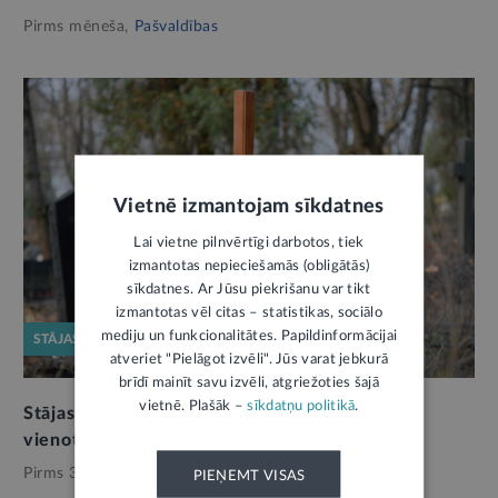
Pirms mēneša,
Pašvaldības
Vietnē izmantojam sīkdatnes
Lai vietne pilnvērtīgi darbotos, tiek
izmantotas nepieciešamās (obligātās)
sīkdatnes. Ar Jūsu piekrišanu var tikt
izmantotas vēl citas – statistikas, sociālo
mediju un funkcionalitātes. Papildinformācijai
STĀJAS SPĒKĀ
atveriet "Pielāgot izvēli". Jūs varat jebkurā
brīdī mainīt savu izvēli, atgriežoties šajā
vietnē. Plašāk –
sīkdatņu politikā
.
Stājas spēkā jaunais Kapsētu likums: turpmāk
vienots regulējums visām pašvaldībām
Pirms 3 mēnešiem,
Pašvaldības
PIEŅEMT VISAS