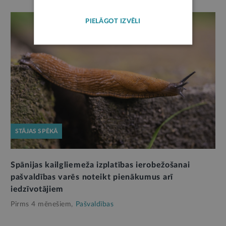
PIELĀGOT IZVĒLI
STĀJAS SPĒKĀ
Spānijas kailgliemeža izplatības ierobežošanai
pašvaldības varēs noteikt pienākumus arī
iedzīvotājiem
Pirms 4 mēnešiem,
Pašvaldības