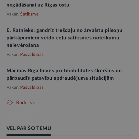
nogādāšanai uz Rīgas ostu
Vakar,
Satiksme
E. Ratnieks: gandrīz trešdaļu no ārvalstu pilsoņu
pārkāpumiem veido ceļu satiksmes noteikumu
neievērošana
Vakar,
Pašvaldības
Mācībās Rīgā būvēs pretmobilitātes šķēršļus un
pārbaudīs gatavību apdraudējuma situācijām
Vakar,
Pašvaldības
Rādīt vēl
VĒL PAR ŠO TĒMU