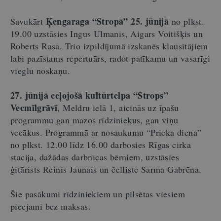
Ķengaraga “Stropā” 25. jūnijā
Savukārt
no plkst.
19.00 uzstāsies Ingus Ulmanis, Aigars Voitišķis un
Roberts Rasa. Trio izpildījumā izskanēs klausītājiem
labi pazīstams repertuārs, radot patīkamu un vasarīgi
vieglu noskaņu.
27. jūnijā ceļojošā kultūrtelpa “Strops”
Vecmīlgrāvī
, Meldru ielā 1, aicinās uz īpašu
programmu gan mazos rīdziniekus, gan viņu
vecākus. Programmā ar nosaukumu “Prieka diena”
no plkst. 12.00 līdz 16.00 darbosies Rīgas cirka
stacija, dažādas darbnīcas bērniem, uzstāsies
ģitārists Reinis Jaunais un čelliste Sarma Gabrēna.
Šie pasākumi rīdziniekiem un pilsētas viesiem
pieejami bez maksas.