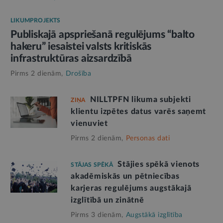
LIKUMPROJEKTS
Publiskajā apspriešanā regulējums “balto
hakeru” iesaistei valsts kritiskās
infrastruktūras aizsardzībā
Pirms 2 dienām,
Drošība
NILLTPFN likuma subjekti
ZIŅA
klientu izpētes datus varēs saņemt
vienuviet
Pirms 2 dienām,
Personas dati
Stājies spēkā vienots
STĀJAS SPĒKĀ
akadēmiskās un pētniecības
karjeras regulējums augstākajā
izglītībā un zinātnē
Pirms 3 dienām,
Augstākā izglītība