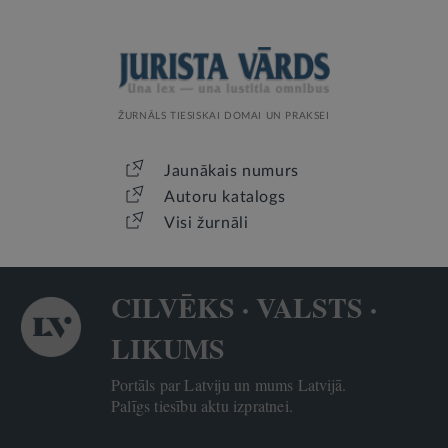
ŽURNĀLS TIESISKAI DOMAI UN PRAKSEI
Jaunākais numurs
Autoru katalogs
Visi žurnāli
CILVĒKS · VALSTS ·
LIKUMS
Portāls par Latviju un mums Latvijā.
Palīgs tiesību aktu izpratnei.