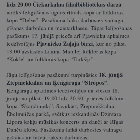
līdz 20.00 Čiekurkalna filiālbibliotēkas dārzā
notiks Ielīgošanas uguns rituāls kopā ar folkloras
kopu “Delve”. Pasākuma laikā darbosies vainagu
pīšanas darbnīca un meistarklases. Tāpat Ielīgošanas
pasākums 17. jūnijā priecēs arī Pļavnieku apkaimes
Pļavnieku Zaļajā birzī
iedzīvotājus
, kur no plkst.
18.00 uzstāsies Lauma Matule, folkloras kopa
“Kokle” un folkloras kopa “Tarkšķi”.
18. jūnijā
Jāņu ielīgošanas pasākumi turpināsies
Ziepniekkalna un Ķengaraga “Stropos”
.
Ķengaraga apkaimes iedzīvotājus un viesus 18.
jūnijā no plkst. 19.00 līdz 20.30. priecēs folkloras
kopa “Skandinieki”. Savukārt, Ziepniekkalnā
Ēbelmuižas parkā, svētkus ieskandinās Dzintara
Lipora kokļu mūzikas koncerts un danči ar Rīgas
Danču klubu. Pasākuma laikā darbosies vainagu
pīšanas un latvju rakstu darbnīcas.