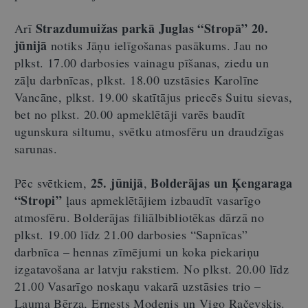
Strazdumuižas parkā Juglas “Stropā”
20.
Arī
jūnijā
notiks Jāņu ielīgošanas pasākums. Jau no
plkst. 17.00 darbosies vainagu pīšanas, ziedu un
zāļu darbnīcas, plkst. 18.00 uzstāsies Karolīne
Vancāne, plkst. 19.00 skatītājus priecēs Suitu sievas,
bet no plkst. 20.00 apmeklētāji varēs baudīt
ugunskura siltumu, svētku atmosfēru un draudzīgas
sarunas.
25. jūnijā
Bolderājas un Ķengaraga
Pēc svētkiem,
,
“Stropi”
ļaus apmeklētājiem izbaudīt vasarīgo
atmosfēru. Bolderājas filiālbibliotēkas dārzā no
plkst. 19.00 līdz 21.00 darbosies “Sapnīcas”
darbnīca – hennas zīmējumi un koka piekariņu
izgatavošana ar latvju rakstiem. No plkst. 20.00 līdz
21.00 Vasarīgo noskaņu vakarā uzstāsies trio –
Lauma Bērza, Ernests Modenis un Vigo Račevskis.