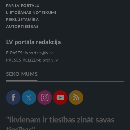
PAR LV PORTĀLU
LIETOŠANAS NOTEIKUMI
PIEKĻŪSTAMĪBA
AUTORTIESĪBAS
LV portāla redakcija
E-PASTS:
lvportals@lv.lv
PRESES RELĪZĒM:
pr@lv.lv
SEKO MUMS
"Ikvienam ir tiesības zināt savas