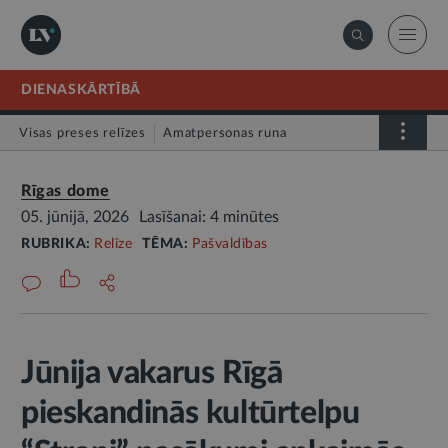
DIENASKĀRTĪBĀ
Visas preses relīzes
Amatpersonas runa
Atklātā vēstule
Relīze
Rīgas dome
05. jūnijā, 2026
Lasīšanai: 4 minūtes
RUBRIKA:
Relīze
TĒMA:
Pašvaldības
Jūnija vakarus Rīgā
pieskandinās kultūrtelpu