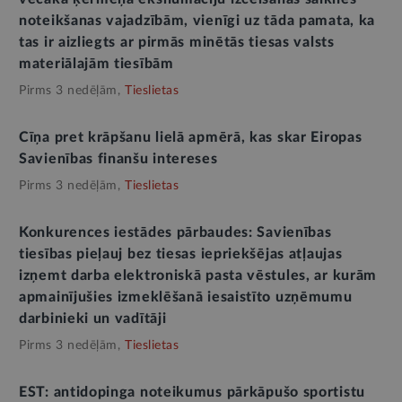
noteikšanas vajadzībām, vienīgi uz tāda pamata, ka
tas ir aizliegts ar pirmās minētās tiesas valsts
materiālajām tiesībām
Pirms 3 nedēļām,
Tieslietas
Cīņa pret krāpšanu lielā apmērā, kas skar Eiropas
Savienības finanšu intereses
Pirms 3 nedēļām,
Tieslietas
Konkurences iestādes pārbaudes: Savienības
tiesības pieļauj bez tiesas iepriekšējas atļaujas
izņemt darba elektroniskā pasta vēstules, ar kurām
apmainījušies izmeklēšanā iesaistīto uzņēmumu
darbinieki un vadītāji
Pirms 3 nedēļām,
Tieslietas
EST: antidopinga noteikumus pārkāpušo sportistu