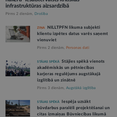
infrastruktūras aizsardzībā
Pirms 2 dienām,
Drošība
NILLTPFN likuma subjekti
ZIŅA
klientu izpētes datus varēs saņemt
vienuviet
Pirms 2 dienām,
Personas dati
Stājies spēkā vienots
STĀJAS SPĒKĀ
akadēmiskās un pētniecības
karjeras regulējums augstākajā
izglītībā un zinātnē
Pirms 3 dienām,
Augstākā izglītība
Iespēja uzsākt
STĀJAS SPĒKĀ
būvdarbus paralēli projektēšanai un
citas izmaiņas Būvniecības likumā