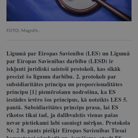
FOTO: Magnific.
Līgumā par Eiropas Savienību (LES) un Līgumā
par Eiropas Savienības darbību (LESD) ir
iekļauti juridiski saistoši protokoli, kas sīkāk
precizē šo līgumu darbību. 2. protokols par
subsidiaritātes principa un proporcionalitātes
principu [1] piemērošanu nodrošina, ka ES
iestādes ievēro šos principus, kā noteikts LES 5.
pantā. Subsidiaritātes princips prasa, lai ES
rīkotos tikai tad, ja dalībvalstis vienas pašas
nevar pietiekami labi sasniegt mērķus. Protokola
Nr. 2 8. pants piešķir Eiropas Savienības Tiesai
kompetenci pārskatīt un, iespējams, atcelt ES