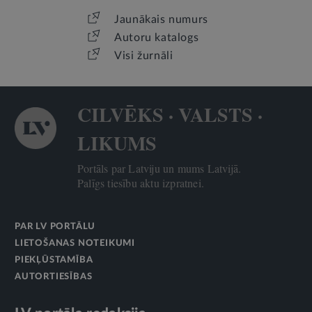
Jaunākais numurs
Autoru katalogs
Visi žurnāli
CILVĒKS · VALSTS ·
LIKUMS
Portāls par Latviju un mums Latvijā.
Palīgs tiesību aktu izpratnei.
PAR LV PORTĀLU
LIETOŠANAS NOTEIKUMI
PIEKĻŪSTAMĪBA
AUTORTIESĪBAS