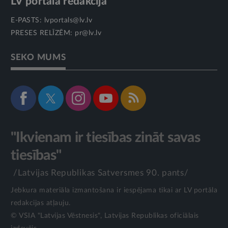
LV portāla redakcija
E-PASTS:
lvportals@lv.lv
PRESES RELĪZĒM:
pr@lv.lv
SEKO MUMS
"Ikvienam ir tiesības zināt savas
tiesības"
/Latvijas Republikas Satversmes 90. pants/
Jebkura materiāla izmantošana ir iespējama tikai ar LV portāla
redakcijas atļauju.
© VSIA "Latvijas Vēstnesis", Latvijas Republikas oficiālais