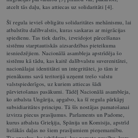
atcelt tās daļu, kas attiecas uz solidaritāti [4].
Šī regula ievieš obligātu solidaritātes mehānismu, lai
atbalstītu dalībvalstis, kuras saskaras ar migrācijas
spiedienu. Tas tiek darīts, izveidojot pārcelšanas
sistēmu starptautiskās aizsardzības pieteikuma
iesniedzējiem. Nacionālā asambleja apstrīdēja šo
sistēmu kā tādu, kas kaitē dalībvalstu suverenitātei,
nacionālajai identitātei un integritātei, jo tām ir
pienākums savā teritorijā uzņemt trešo valstu
valstspiederīgos, uz kuriem attiecas šādi
pārvietošanas pasākumi. Tādēļ Nacionālā asambleja,
ko atbalsta Ungārija, apgalvo, ka šī regula pārkāpj
subsidiaritātes principu. Tā šīs nostājas pamatošanai
izvirza piecus prasījumus. Parlaments un Padome,
kurus atbalsta Grieķija, Spānija un Komisija, apstrīd
lielākās daļas no šiem prasījumiem pieņemamību.
Tie apgalvo, ka iebildumi, kas pamato prasību, kura