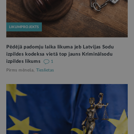
LIKUMPROJEKTS
Pēdējā padomju laika likuma jeb Latvijas Sodu
izpildes kodeksa vietā top jauns Kriminālsodu
izpildes likums
1
Pirms mēneša,
Tieslietas