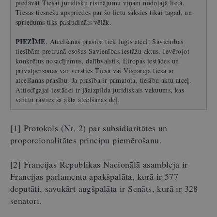
piedāvāt Tiesai juridisku risinājumu viņam nodotajā lietā.
Tiesas tiesnešu apspriedes par šo lietu sāksies tikai tagad, un
spriedums tiks pasludināts vēlāk.
PIEZĪME
. Atcelšanas prasībā tiek lūgts atcelt Savienības
tiesībām pretrunā esošus Savienības iestāžu aktus. Ievērojot
konkrētus nosacījumus, dalībvalstis, Eiropas iestādes un
privātpersonas var vērsties Tiesā vai Vispārējā tiesā ar
atcelšanas prasību. Ja prasība ir pamatota, tiesību aktu atceļ.
Attiecīgajai iestādei ir jāaizpilda juridiskais vakuums, kas
varētu rasties šā akta atcelšanas dēļ.
[1] Protokols (Nr. 2) par subsidiaritātes un
proporcionalitātes principu piemērošanu.
[2] Francijas Republikas Nacionālā asambleja ir
Francijas parlamenta apakšpalāta, kurā ir 577
deputāti, savukārt augšpalāta ir Senāts, kurā ir 328
senatori.