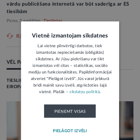
vārdu publicēšana internetā var būt saderīga ar ES
tiesībām
Pirms 3 nedēļām,
Tieslietas
Vietnē izmantojam sīkdatnes
Rādīt vēl
Lai vietne pilnvērtīgi darbotos, tiek
izmantotas nepieciešamās (obligātās)
sīkdatnes. Ar Jūsu piekrišanu var tikt
VĒL PAR ŠO TĒMU
izmantotas vēl citas – statistikas, sociālo
mediju un funkcionalitātes. Papildinformācijai
atveriet "Pielāgot izvēli". Jūs varat jebkurā
TIESLIETAS
brīdī mainīt savu izvēli, atgriežoties šajā
EIROPAS SAVIENĪBA
vietnē. Plašāk –
sīkdatņu politikā
.
PIEŅEMT VISAS
PIELĀGOT IZVĒLI