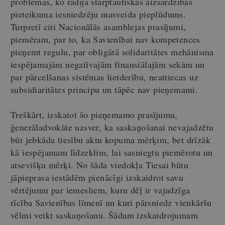
problēmas, ko radīja starptautiskās aizsardzības
pieteikuma iesniedzēju masveida pieplūdums.
Turpretī citi Nacionālās asamblejas prasījumi,
piemēram, par to, ka Savienībai nav kompetences
pieņemt regulu, par obligātā solidaritātes mehānisma
iespējamajām negatīvajām finansiālajām sekām un
par pārcelšanas sistēmas lietderību, neattiecas uz
subsidiaritātes principu un tāpēc nav pieņemami.
Treškārt, izskatot šo pieņemamo prasījumu,
ģenerāladvokāte uzsver, ka saskaņošanai nevajadzētu
būt jebkāda tiesību aktu kopuma mērķim, bet drīzāk
kā iespējamam līdzeklim, lai sasniegtu piemērotu un
atsevišķu mērķi. No šāda viedokļa Tiesai būtu
jāpieprasa iestādēm pienācīgi izskaidrot savu
vērtējumu par iemesliem, kuru dēļ ir vajadzīga
rīcība Savienības līmenī un kuri pārsniedz vienkāršu
vēlmi veikt saskaņošanu. Šādam izskaidrojumam