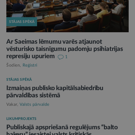
STĀJAS SPĒKĀ
Ar Saeimas lēmumu varēs atjaunot
vēsturisko taisnīgumu padomju psihiatrijas
represiju upuriem
1
Šodien,
Reģistri
STĀJAS SPĒKĀ
Izmaiņas publisko kapitālsabiedrību
pārvaldības sistēmā
Vakar,
Valsts pārvalde
LIKUMPROJEKTS
Publiskajā apspriešanā regulējums “balto
hakeru” iesaistei valsts kritiskās