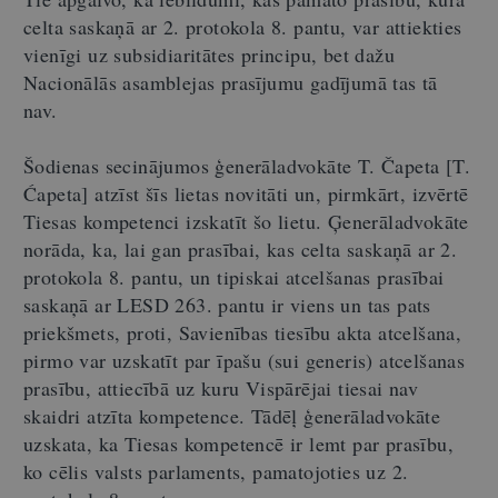
celta saskaņā ar 2. protokola 8. pantu, var attiekties
vienīgi uz subsidiaritātes principu, bet dažu
Nacionālās asamblejas prasījumu gadījumā tas tā
nav.
Šodienas secinājumos ģenerāladvokāte T. Čapeta [T.
Ćapeta] atzīst šīs lietas novitāti un, pirmkārt, izvērtē
Tiesas kompetenci izskatīt šo lietu. Ģenerāladvokāte
norāda, ka, lai gan prasībai, kas celta saskaņā ar 2.
protokola 8. pantu, un tipiskai atcelšanas prasībai
saskaņā ar LESD 263. pantu ir viens un tas pats
priekšmets, proti, Savienības tiesību akta atcelšana,
pirmo var uzskatīt par īpašu (sui generis) atcelšanas
prasību, attiecībā uz kuru Vispārējai tiesai nav
skaidri atzīta kompetence. Tādēļ ģenerāladvokāte
uzskata, ka Tiesas kompetencē ir lemt par prasību,
ko cēlis valsts parlaments, pamatojoties uz 2.