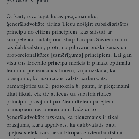
protokola 8. pantu.
Otrkārt, izvērtējot lietas pieņemamību,
ģenerāladvokāte aicina Tiesu nošķirt subsidiaritātes
principu no citiem principiem, kas saistīti ar
kompetenču sadalījumu starp Eiropas Savienību un
tās dalībvalstīm, proti, no pilnvaru piešķiršanas un
proporcionalitātes [samērīguma] principiem. Lai gan
visu trīs federālo principu mērķis ir panākt optimālu
lēmumu pieņemšanas līmeni, viņa uzskata, ka
prasījumu, ko iesniedzis valsts parlaments,
pamatojoties uz 2. protokola 8. pantu, ir pieņemami
tikai tiktāl, cik tie attiecas uz subsidiaritātes
principu; prasījumi par šiem diviem pārējiem
principiem nav pieņemami. Līdz ar to
ģenerāladvokāte uzskata, ka pieņemams ir tikai
prasījums, kurā apgalvots, ka dalībvalstis būtu
spējušas efektīvāk nekā Eiropas Savienība risināt