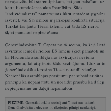
nevajadzētu būt stereotipiskam, bet gan balstītam uz
katra likumdošanas akta īpatnībām. Šāds
“individualizēts” pamatojums liktu iestādēm jēgpilni
izvērtēt, vai Savienībai ir jārīkojas konkrētā situācijā.
Turklāt tas ļautu Tiesai izlemt, vai šāda ES rīcība
šķiet pamatoti nepieciešama.
Ģenerāladvokāte T. Čapeta no tā secina, ka šajā lietā
izvirzītie iemesli rīcībai ES līmenī šķiet pamatoti un
ka Nacionālā asambleja nav izvirzījusi nevienu
argumentu, lai atspēkotu šādu secinājumu. Līdz ar to
ģenerāladvokāte ierosina Tiesai noraidīt vienīgo
Nacionālās asamblejas prasījumu par subsidiaritātes
principu kā nepamatotu un noraidīt prasību kā daļēji
nepieņemamu un daļēji nepamatotu.
PIEZĪME
. Ģenerāladvokāta secinājumi Tiesai nav saistoši.
Ģenerāladvokāta uzdevums ir, rīkojoties pilnīgi neatkarīgi,