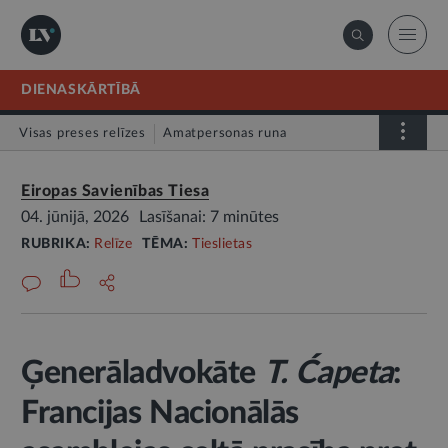
DIENASKĀRTĪBĀ
Visas preses relīzes
Amatpersonas runa
Atklātā vēstule
Relīze
Eiropas Savienības Tiesa
04. jūnijā, 2026
Lasīšanai: 7 minūtes
RUBRIKA:
Relīze
TĒMA:
Tieslietas
Ģenerāladvokāte
T. Ćapeta
:
Francijas Nacionālās