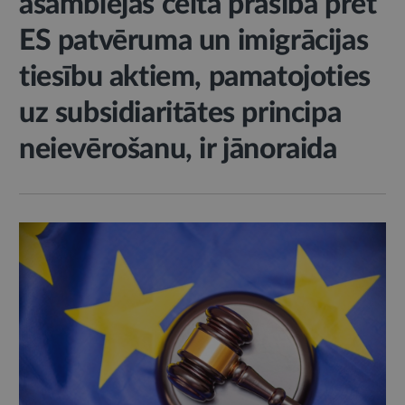
asamblejas celtā prasība pret
ES patvēruma un imigrācijas
tiesību aktiem, pamatojoties
uz subsidiaritātes principa
neievērošanu, ir jānoraida