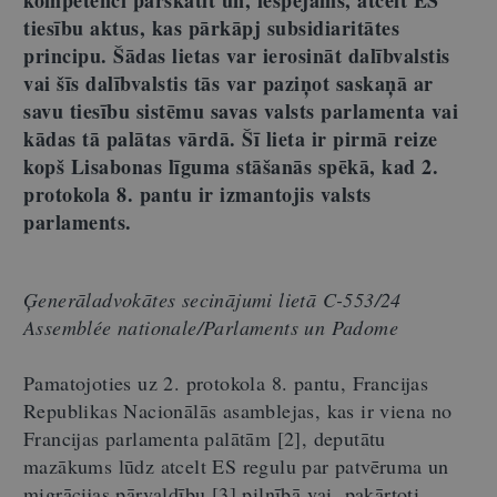
tiesību aktus, kas pārkāpj subsidiaritātes
principu. Šādas lietas var ierosināt dalībvalstis
vai šīs dalībvalstis tās var paziņot saskaņā ar
savu tiesību sistēmu savas valsts parlamenta vai
kādas tā palātas vārdā. Šī lieta ir pirmā reize
kopš Lisabonas līguma stāšanās spēkā, kad 2.
protokola 8. pantu ir izmantojis valsts
parlaments.
Ģenerāladvokātes secinājumi lietā C-553/24
Assemblée nationale/Parlaments un Padome
Pamatojoties uz 2. protokola 8. pantu, Francijas
Republikas Nacionālās asamblejas, kas ir viena no
Francijas parlamenta palātām [2], deputātu
mazākums lūdz atcelt ES regulu par patvēruma un
migrācijas pārvaldību [3] pilnībā vai, pakārtoti,