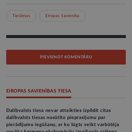
Tieslietas
Eiropas Savienība
PIEVIENOT KOMENTĀRU
EIROPAS SAVIENĪBAS TIESA
Dalībvalsts tiesa nevar atteikties izpildīt citas
dalībvalsts tiesas nosūtīto pieprasījumu par
pierādījumu iegūšanu, ar ko lūgts veikt varbūtēja
vecāka ķermeņa ekshumāciju izcelšanās saiknes