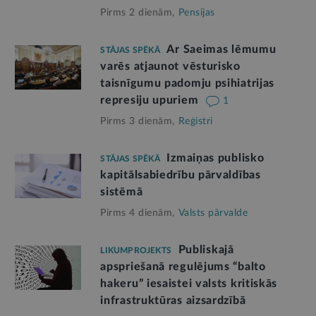
Pirms 2 dienām,
Pensijas
Ar Saeimas lēmumu
STĀJAS SPĒKĀ
varēs atjaunot vēsturisko
taisnīgumu padomju psihiatrijas
represiju upuriem
1
Pirms 3 dienām,
Reģistri
Izmaiņas publisko
STĀJAS SPĒKĀ
kapitālsabiedrību pārvaldības
sistēmā
Pirms 4 dienām,
Valsts pārvalde
Publiskajā
LIKUMPROJEKTS
apspriešanā regulējums “balto
hakeru” iesaistei valsts kritiskās
infrastruktūras aizsardzībā