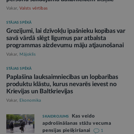
Vakar,
Valsts vērtības
STĀJAS SPĒKĀ
Grozījumi, lai dzīvokļu īpašnieku kopības var
savā vārdā slēgt līgumus par atbalsta
programmas aizdevumu māju atjaunošanai
Vakar,
Mājoklis
STĀJAS SPĒKĀ
Paplašina lauksaimniecības un lopbarības
produktu klāstu, kurus nevarēs ievest no
Krievijas un Baltkrievijas
Vakar,
Ekonomika
Kas veido
SKAIDROJUMS
apdrošināšanas stāžu vecuma
pensijas piešķiršanai
1