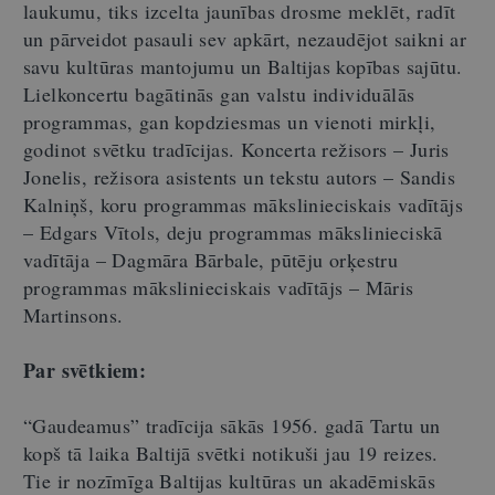
laukumu, tiks izcelta jaunības drosme meklēt, radīt
un pārveidot pasauli sev apkārt, nezaudējot saikni ar
savu kultūras mantojumu un Baltijas kopības sajūtu.
Lielkoncertu bagātinās gan valstu individuālās
programmas, gan kopdziesmas un vienoti mirkļi,
godinot svētku tradīcijas. Koncerta režisors – Juris
Jonelis, režisora asistents un tekstu autors – Sandis
Kalniņš, koru programmas mākslinieciskais vadītājs
– Edgars Vītols, deju programmas mākslinieciskā
vadītāja – Dagmāra Bārbale, pūtēju orķestru
programmas mākslinieciskais vadītājs – Māris
Martinsons.
Par svētkiem:
“Gaudeamus” tradīcija sākās 1956. gadā Tartu un
kopš tā laika Baltijā svētki notikuši jau 19 reizes.
Tie ir nozīmīga Baltijas kultūras un akadēmiskās