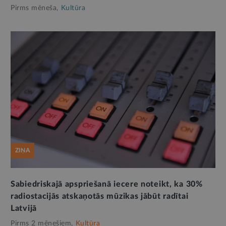
Pirms mēneša,
Kultūra
ZIŅA
Sabiedriskajā apspriešanā iecere noteikt, ka 30%
radiostacijās atskaņotās mūzikas jābūt radītai
Latvijā
Pirms 2 mēnešiem,
Kultūra