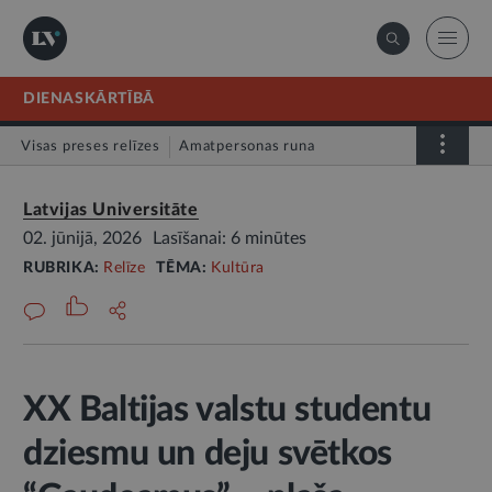
DIENASKĀRTĪBĀ
Visas preses relīzes
Amatpersonas runa
Atklātā vēstule
Relīze
Latvijas Universitāte
02. jūnijā, 2026
Lasīšanai: 6 minūtes
RUBRIKA:
Relīze
TĒMA:
Kultūra
XX Baltijas valstu studentu
dziesmu un deju svētkos