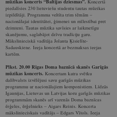
mūzikas koncerts “Baltijas dziesmas”.
Koncertā
piedalīsies 230 lietuviešu studentu tautas mūzikas
izpildītāji. Programma veltīta trim tēmām –
nacionālajai identitātei, ģimenei un mīlestībai pret
dzimteni. Tautas mūzika savīsies ar laikmetīgu
skanējumu, saglabājot dzīvu tradīciju garu.
Mākslinieciskā vadītāja Jolanta Ķisielīte-
Sadauskiene. Ieeja koncertā ar bezmaksas ieejas
kartēm.
Plkst. 20.00 Rīgas Doma baznīcā skanēs Garīgās
mūzikas koncerts.
Koncertam katra svētku
dalībvalsts izvēlējusi savu garīgās mūzikas
programmu ar nacionālajiem komponistiem. Līdzās
Igaunijas, Lietuvas un Latvijas koru garīgās mūzikas
programmām skanēs arī varenās Doma baznīcas
ērģeles, ērģelnieks – Aigars Reinis. Koncerta
mākslinieciskais vadītājs – Edgars Vītols. Ieeja