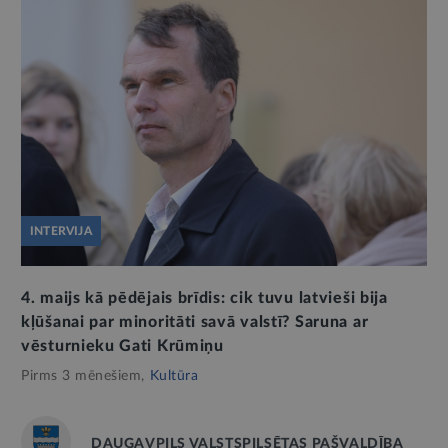
INTERVIJA
4. maijs kā pēdējais brīdis: cik tuvu latvieši bija
kļūšanai par minoritāti savā valstī? Saruna ar
vēsturnieku Gati Krūmiņu
Pirms 3 mēnešiem,
Kultūra
DAUGAVPILS VALSTSPILSĒTAS PAŠVALDĪBA