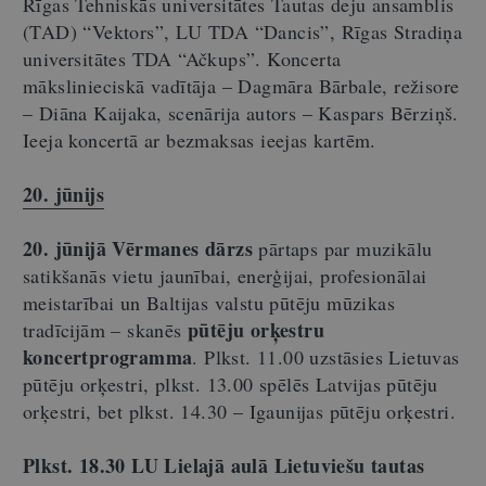
Rīgas Tehniskās universitātes Tautas deju ansamblis
(TAD) “Vektors”, LU TDA “Dancis”, Rīgas Stradiņa
universitātes TDA “Ačkups”. Koncerta
mākslinieciskā vadītāja – Dagmāra Bārbale, režisore
– Diāna Kaijaka, scenārija autors – Kaspars Bērziņš.
Ieeja koncertā ar bezmaksas ieejas kartēm.
20. jūnijs
20. jūnijā Vērmanes dārzs
pārtaps par muzikālu
satikšanās vietu jaunībai, enerģijai, profesionālai
meistarībai un Baltijas valstu pūtēju mūzikas
pūtēju orķestru
tradīcijām – skanēs
koncertprogramma
. Plkst. 11.00 uzstāsies Lietuvas
pūtēju orķestri, plkst. 13.00 spēlēs Latvijas pūtēju
orķestri, bet plkst. 14.30 – Igaunijas pūtēju orķestri.
Plkst. 18.30 LU Lielajā aulā Lietuviešu tautas