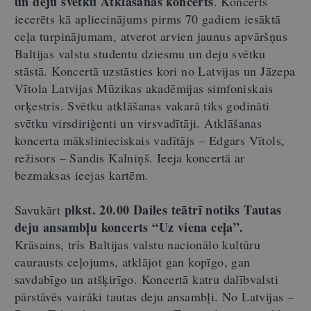
un deju svētku Atklāšanas koncerts
. Koncerts
iecerēts kā apliecinājums pirms 70 gadiem iesāktā
ceļa turpinājumam, atverot arvien jaunus apvāršņus
Baltijas valstu studentu dziesmu un deju svētku
stāstā. Koncertā uzstāsties kori no Latvijas un Jāzepa
Vītola Latvijas Mūzikas akadēmijas simfoniskais
orķestris. Svētku atklāšanas vakarā tiks godināti
svētku virsdiriģenti un virsvadītāji. Atklāšanas
koncerta mākslinieciskais vadītājs – Edgars Vītols,
režisors – Sandis Kalniņš. Ieeja koncertā ar
bezmaksas ieejas kartēm.
plkst. 20.00 Dailes teātrī notiks Tautas
Savukārt
deju ansambļu koncerts “Uz viena ceļa”.
Krāsains, trīs Baltijas valstu nacionālo kultūru
caurausts ceļojums, atklājot gan kopīgo, gan
savdabīgo un atšķirīgo. Koncertā katru dalībvalsti
pārstāvēs vairāki tautas deju ansambļi. No Latvijas –