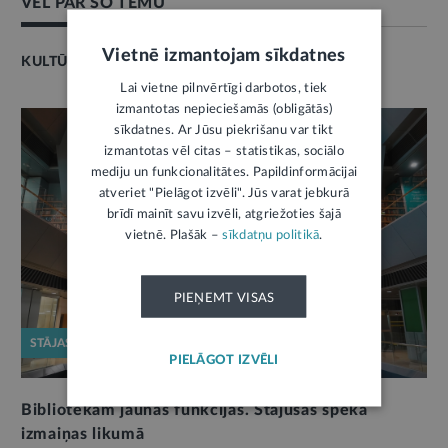
VĒL PAR ŠO TĒMU
Vietnē izmantojam sīkdatnes
KULTŪRA
Lai vietne pilnvērtīgi darbotos, tiek
izmantotas nepieciešamās (obligātās)
sīkdatnes. Ar Jūsu piekrišanu var tikt
izmantotas vēl citas – statistikas, sociālo
mediju un funkcionalitātes. Papildinformācijai
atveriet "Pielāgot izvēli". Jūs varat jebkurā
brīdī mainīt savu izvēli, atgriežoties šajā
vietnē. Plašāk –
sīkdatņu politikā
.
PIEŅEMT VISAS
STĀJAS SPĒKĀ
PIELĀGOT IZVĒLI
Bibliotēkām jaunas funkcijas. Stājušas spēkā
izmaiņas likumā