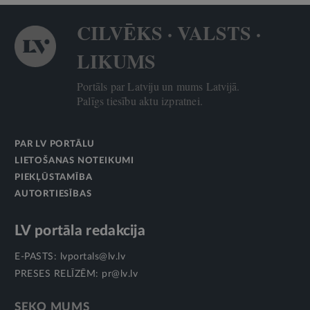
CILVĒKS · VALSTS ·
LIKUMS
Portāls par Latviju un mums Latvijā.
Palīgs tiesību aktu izpratnei.
PAR LV PORTĀLU
LIETOŠANAS NOTEIKUMI
PIEKĻŪSTAMĪBA
AUTORTIESĪBAS
LV portāla redakcija
E-PASTS:
lvportals@lv.lv
PRESES RELĪZĒM:
pr@lv.lv
SEKO MUMS