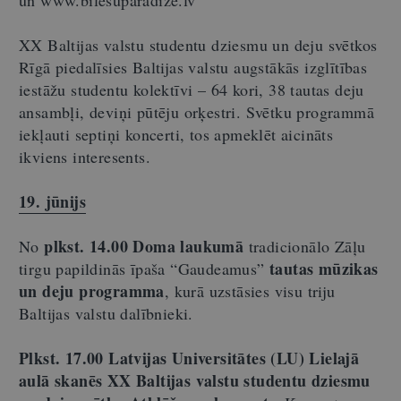
XX Baltijas valstu studentu dziesmu un deju svētkos
Rīgā piedalīsies Baltijas valstu augstākās izglītības
iestāžu studentu kolektīvi – 64 kori, 38 tautas deju
ansambļi, deviņi pūtēju orķestri. Svētku programmā
iekļauti septiņi koncerti, tos apmeklēt aicināts
ikviens interesents.
19. jūnijs
plkst. 14.00 Doma laukumā
No
tradicionālo Zāļu
tautas mūzikas
tirgu papildinās īpaša “Gaudeamus”
un deju programma
, kurā uzstāsies visu triju
Baltijas valstu dalībnieki.
Plkst. 17.00 Latvijas Universitātes (LU) Lielajā
aulā skanēs XX Baltijas valstu studentu dziesmu