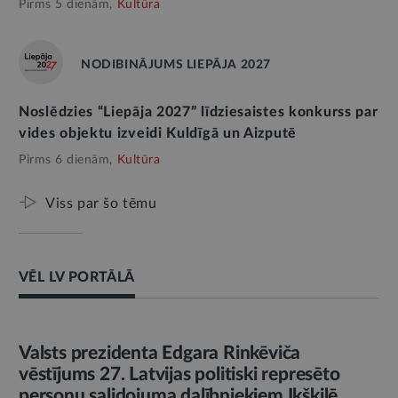
Pirms 5 dienām,
Kultūra
NODIBINĀJUMS LIEPĀJA 2027
Noslēdzies “Liepāja 2027” līdziesaistes konkurss par
vides objektu izveidi Kuldīgā un Aizputē
Pirms 6 dienām,
Kultūra
Viss par šo tēmu
VĒL LV PORTĀLĀ
AMATPERSONAS RUNA
Valsts prezidenta Edgara Rinkēviča
vēstījums 27. Latvijas politiski represēto
personu salidojuma dalībniekiem Ikšķilē