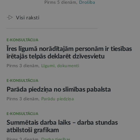
Pirms 5 dienām,
Drošība
Visi raksti
E-KONSULTĀCIJA
Īres līgumā norādītajām personām ir tiesības
īrētajās telpās deklarēt dzīvesvietu
Pirms 3 dienām,
Līgumi, dokumenti
E-KONSULTĀCIJA
Parāda piedziņa no slimības pabalsta
Pirms 3 dienām,
Parādu piedziņa
E-KONSULTĀCIJA
Summētais darba laiks – darba stundas
atbilstoši grafikam
Pirms 3 dienām,
Darba tiesības