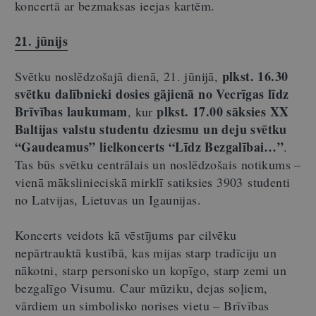
koncertā ar bezmaksas ieejas kartēm.
21. jūnijs
plkst. 16.30
Svētku noslēdzošajā dienā, 21. jūnijā,
svētku dalībnieki dosies gājienā no Vecrīgas līdz
Brīvības laukumam
plkst. 17.00
sāksies XX
, kur
Baltijas valstu studentu dziesmu un deju svētku
“Gaudeamus” lielkoncerts “Līdz Bezgalībai…”
.
Tas būs svētku centrālais un noslēdzošais notikums –
vienā mākslinieciskā mirklī satiksies 3903 studenti
no Latvijas, Lietuvas un Igaunijas.
Koncerts veidots kā vēstījums par cilvēku
nepārtrauktā kustībā, kas mijas starp tradīciju un
nākotni, starp personisko un kopīgo, starp zemi un
bezgalīgo Visumu. Caur mūziku, dejas soļiem,
vārdiem un simbolisko norises vietu – Brīvības