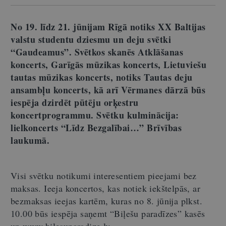
No 19. līdz 21. jūnijam Rīgā notiks XX Baltijas
valstu studentu dziesmu un deju svētki
“Gaudeamus”. Svētkos skanēs Atklāšanas
koncerts, Garīgās mūzikas koncerts, Lietuviešu
tautas mūzikas koncerts, notiks Tautas deju
ansambļu koncerts, kā arī Vērmanes dārzā būs
iespēja dzirdēt pūtēju orķestru
koncertprogrammu. Svētku kulminācija:
lielkoncerts “Līdz Bezgalībai…” Brīvības
laukumā.
Visi svētku notikumi interesentiem pieejami bez
maksas. Ieeja koncertos, kas notiek iekštelpās, ar
bezmaksas ieejas kartēm, kuras no 8. jūnija plkst.
10.00 būs iespēja saņemt “Biļešu paradīzes” kasēs
un www.bilesuparadize.lv