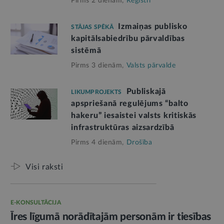
Pirms 2 dienām,
Reģistri
Izmaiņas publisko
STĀJAS SPĒKĀ
kapitālsabiedrību pārvaldības
sistēmā
Pirms 3 dienām,
Valsts pārvalde
Publiskajā
LIKUMPROJEKTS
apspriešanā regulējums “balto
hakeru” iesaistei valsts kritiskās
infrastruktūras aizsardzībā
Pirms 4 dienām,
Drošība
Visi raksti
E-KONSULTĀCIJA
Īres līgumā norādītajām personām ir tiesības