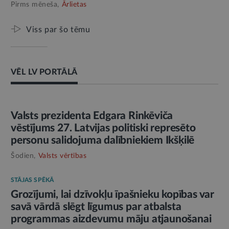
Pirms mēneša,
Ārlietas
Viss par šo tēmu
VĒL LV PORTĀLĀ
AMATPERSONAS RUNA
Valsts prezidenta Edgara Rinkēviča
vēstījums 27. Latvijas politiski represēto
personu salidojuma dalībniekiem Ikšķilē
Šodien,
Valsts vērtības
STĀJAS SPĒKĀ
Grozījumi, lai dzīvokļu īpašnieku kopības var
savā vārdā slēgt līgumus par atbalsta
programmas aizdevumu māju atjaunošanai