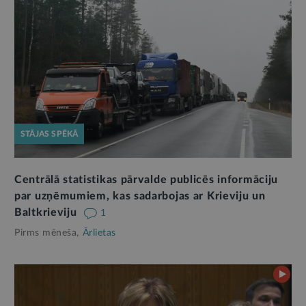
STĀJAS SPĒKĀ
Centrālā statistikas pārvalde publicēs informāciju
par uzņēmumiem, kas sadarbojas ar Krieviju un
Baltkrieviju
1
Pirms mēneša,
Ārlietas