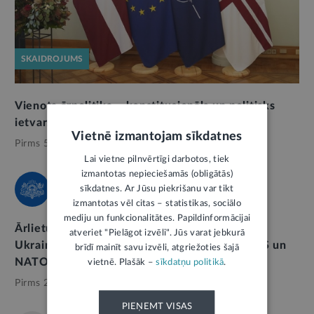
SKAIDROJUMS
Vienota ārpolitika – konstitucionāls un politisks
ietvars
Vietnē izmantojam sīkdatnes
Pirms 5 mēnešiem,
Ārlietas
Lai vietne pilnvērtīgi darbotos, tiek
izmantotas nepieciešamās (obligātās)
sīkdatnes. Ar Jūsu piekrišanu var tikt
ĀRLIETU MINISTRIJA
izmantotas vēl citas – statistikas, sociālo
mediju un funkcionalitātes. Papildinformācijai
Ārlietu ministre Ukrainā uzsver Latvijas un
atveriet "Pielāgot izvēli". Jūs varat jebkurā
Ukrainas ciešo sadarbību un kopīgo nākotni ES un
brīdī mainīt savu izvēli, atgriežoties šajā
NATO
vietnē. Plašāk –
sīkdatņu politikā
.
Pirms 2 dienām,
Ārlietas
PIEŅEMT VISAS