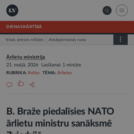
DIENASKĀRTĪBĀ
Visas preses relīzes
Amatpersonas runa
Atklātā vēstule
Relīze
Ārlietu ministrija
21. maijā, 2026
Lasīšanai: 1 minūte
RUBRIKA:
Relīze
TĒMA:
Ārlietas
B. Braže piedalīsies NATO
ārlietu ministru sanāksmē