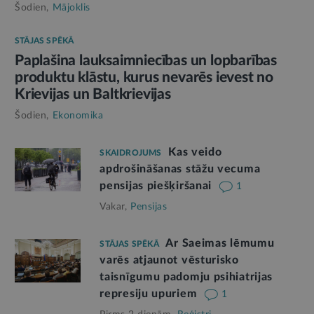
Šodien,
Mājoklis
STĀJAS SPĒKĀ
Paplašina lauksaimniecības un lopbarības
produktu klāstu, kurus nevarēs ievest no
Krievijas un Baltkrievijas
Šodien,
Ekonomika
Kas veido
SKAIDROJUMS
apdrošināšanas stāžu vecuma
pensijas piešķiršanai
1
Vakar,
Pensijas
Ar Saeimas lēmumu
STĀJAS SPĒKĀ
varēs atjaunot vēsturisko
taisnīgumu padomju psihiatrijas
represiju upuriem
1