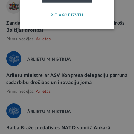
SAEIMA
PIELĀGOT IZVĒLI
Zanda Kalniņa-Lukaševica: ASV atbalsts ir izšķirošs
Baltijas drošībai
Pirms nedēļas,
Ārlietas
ĀRLIETU MINISTRIJA
Ārlietu ministre ar ASV Kongresa delegāciju pārrunā
sadarbību drošības un inovāciju jomā
Pirms nedēļas,
Ārlietas
ĀRLIETU MINISTRIJA
Baiba Braže piedalīsies NATO samitā Ankarā