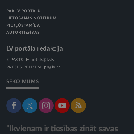
PAR LV PORTĀLU
LIETOŠANAS NOTEIKUMI
PIEKĻŪSTAMĪBA
AUTORTIESĪBAS
LV portāla redakcija
E-PASTS:
lvportals@lv.lv
PRESES RELĪZĒM:
pr@lv.lv
SEKO MUMS
"Ikvienam ir tiesības zināt savas