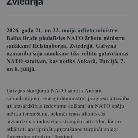
Zviedrijā
2026. gada 21. un 22. maijā ārlietu ministre
Baiba Braže piedalīsies NATO ārlietu ministru
sanāksmē Helsingborgā, Zviedrijā. Galvenā
uzmanība šajā sanāksmē tiks veltīta gatavošanās
NATO samitam, kas notiks Ankarā, Turcijā, 7.
un 8. jūlijā.
Latvijas skatījumā NATO samita Ankarā
sabiedrotajiem svarīgi demonstrēt progresu attiecībā
uz aizsardzības izdevumu celšanu un NATO spēju
mērķu īstenošanu, sekmēt transatlantiskās
aizsardzības industrijas straujāku attīstību, kā arī
atkārtoti apstiprināt apņemšanos turpināt sniegt
ilgtermiņa atbalstu Ukrainai.