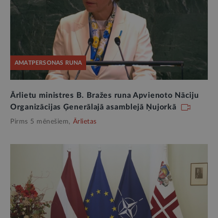
AMATPERSONAS RUNA
Ārlietu ministres B. Bražes runa Apvienoto Nāciju
Organizācijas Ģenerālajā asamblejā Ņujorkā
Pirms 5 mēnešiem,
Ārlietas