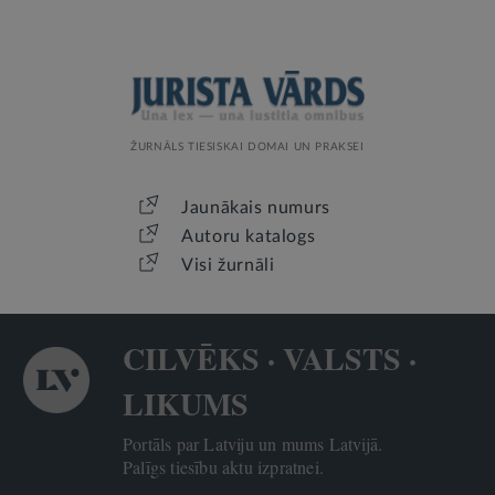
ŽURNĀLS TIESISKAI DOMAI UN PRAKSEI
Jaunākais numurs
Autoru katalogs
Visi žurnāli
CILVĒKS · VALSTS ·
LIKUMS
Portāls par Latviju un mums Latvijā.
Palīgs tiesību aktu izpratnei.