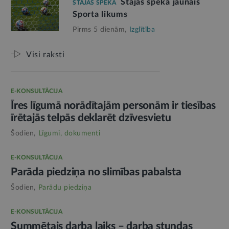
Stājas spēkā jaunais
STĀJAS SPĒKĀ
Sporta likums
Pirms 5 dienām,
Izglītība
Visi raksti
E-KONSULTĀCIJA
Īres līgumā norādītajām personām ir tiesības
īrētajās telpās deklarēt dzīvesvietu
Šodien,
Līgumi, dokumenti
E-KONSULTĀCIJA
Parāda piedziņa no slimības pabalsta
Šodien,
Parādu piedziņa
E-KONSULTĀCIJA
Summētais darba laiks – darba stundas