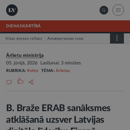
DIENASKĀRTĪBĀ
Visas preses relīzes
Amatpersonas runa
Atklātā vēstule
Relīze
Ārlietu ministrija
05. jūnijā, 2026
Lasīšanai: 3 minūtes
RUBRIKA:
Relīze
TĒMA:
Ārlietas
B. Braže ERAB sanāksmes
atklāšanā uzsver Latvijas