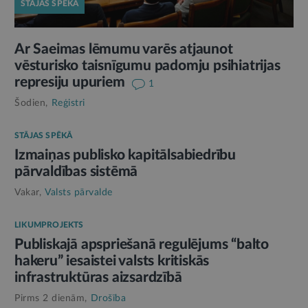
STĀJAS SPĒKĀ
Ar Saeimas lēmumu varēs atjaunot
vēsturisko taisnīgumu padomju psihiatrijas
represiju upuriem
1
Šodien,
Reģistri
STĀJAS SPĒKĀ
Izmaiņas publisko kapitālsabiedrību
pārvaldības sistēmā
Vakar,
Valsts pārvalde
LIKUMPROJEKTS
Publiskajā apspriešanā regulējums “balto
hakeru” iesaistei valsts kritiskās
infrastruktūras aizsardzībā
Pirms 2 dienām,
Drošība