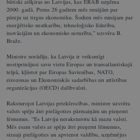
būtiski atšķiras no Latvijas, kas ERAB uzņēma
2000. gadā. Pirms 26 gadiem mēs runājām par
pāreju uz tirgus ekonomiku. Šodien mēs runājam par
enerģētisko neatkarību, tehnoloģisko līderību,
inovācijām un ekonomisko noturību,” uzsvēra B.
Braže.
Ministre norādīja, ka Latvija ir veiksmīgi
nostiprinājusi savu vietu Eiropas un transatlantiskajā
telpā, kļūstot par Eiropas Savienības, NATO,
eirozonas un Ekonomiskās sadarbības un attīstības
organizācijas (OECD) dalībvalsti.
Raksturojot Latvijas priekšrocības, ministre uzsvēra
valsts spēju ātri pielāgoties pārmaiņām un pieņemt
lēmumus. “Es Latviju neraksturotu kā mazu valsti.
Mēs esam valsts ar spēju ātri pieņemt lēmumus,
strauji pielāgoties un apvienot valdību, uzņēmējus