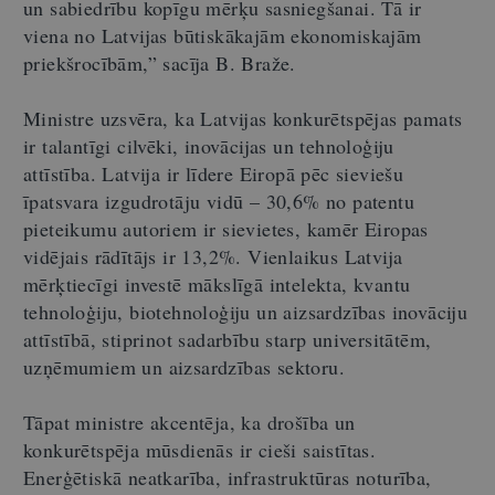
un sabiedrību kopīgu mērķu sasniegšanai. Tā ir
viena no Latvijas būtiskākajām ekonomiskajām
priekšrocībām,” sacīja B. Braže.
Ministre uzsvēra, ka Latvijas konkurētspējas pamats
ir talantīgi cilvēki, inovācijas un tehnoloģiju
attīstība. Latvija ir līdere Eiropā pēc sieviešu
īpatsvara izgudrotāju vidū – 30,6% no patentu
pieteikumu autoriem ir sievietes, kamēr Eiropas
vidējais rādītājs ir 13,2%. Vienlaikus Latvija
mērķtiecīgi investē mākslīgā intelekta, kvantu
tehnoloģiju, biotehnoloģiju un aizsardzības inovāciju
attīstībā, stiprinot sadarbību starp universitātēm,
uzņēmumiem un aizsardzības sektoru.
Tāpat ministre akcentēja, ka drošība un
konkurētspēja mūsdienās ir cieši saistītas.
Enerģētiskā neatkarība, infrastruktūras noturība,