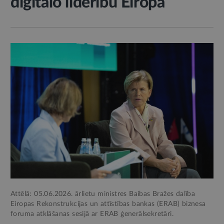
digitālo līderību Eiropā
Attēlā: 05.06.2026. ārlietu ministres Baibas Bražes dalība
Eiropas Rekonstrukcijas un attīstības bankas (ERAB) biznesa
foruma atklāšanas sesijā ar ERAB ģenerālsekretāri.