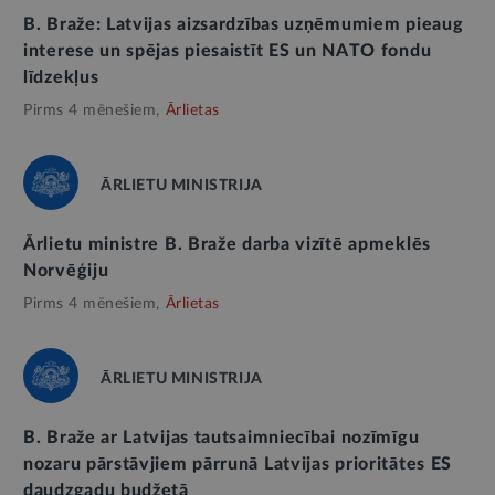
B. Braže: Latvijas aizsardzības uzņēmumiem pieaug
interese un spējas piesaistīt ES un NATO fondu
līdzekļus
Pirms 4 mēnešiem,
Ārlietas
ĀRLIETU MINISTRIJA
Ārlietu ministre B. Braže darba vizītē apmeklēs
Norvēģiju
Pirms 4 mēnešiem,
Ārlietas
ĀRLIETU MINISTRIJA
B. Braže ar Latvijas tautsaimniecībai nozīmīgu
nozaru pārstāvjiem pārrunā Latvijas prioritātes ES
daudzgadu budžetā