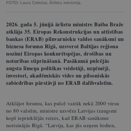
FOTO: Laura Celmiņa, Ārlietu ministrija.
2026. gada 5. jūnijā ārlietu ministre Baiba Braže
atklāja 35. Eiropas Rekonstrukcijas un attīstības
bankas (ERAB) pilnvarnieku valdes sanāksmi un
biznesa forumu Rīgā, uzsverot Baltijas reģiona
nozīmi Eiropas konkurētspējas, drošības un
noturības stiprināšanā. Pasākumā pulcējās
augsta līmeņa politikas veidotāji, uzņēmēji,
investori, akadēmiskās vides un pilsoniskās
sabiedrības pārstāvji no ERAB dalībvalstīm.
Atklājot forumu, kas pulcē vairāk nekā 2000 viesu
no 80 valstīm, ministre uzsvēra Latvijas izaugsmi
kopš iepriekšējās reizes, kad ERAB sanāksme
norisinājās Rīgā. “Latvija, kas jūs uzņem šodien,