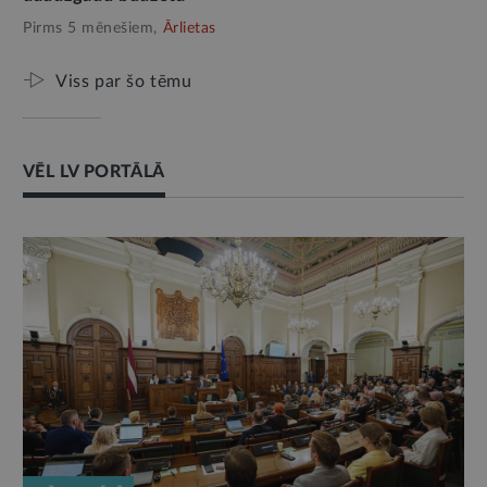
Pirms 5 mēnešiem,
Ārlietas
Viss par šo tēmu
VĒL LV PORTĀLĀ