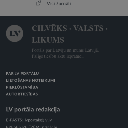
Visi žurnāli
CILVĒKS · VALSTS ·
LIKUMS
Portāls par Latviju un mums Latvijā.
Palīgs tiesību aktu izpratnei.
PAR LV PORTĀLU
LIETOŠANAS NOTEIKUMI
PIEKĻŪSTAMĪBA
AUTORTIESĪBAS
LV portāla redakcija
E-PASTS:
lvportals@lv.lv
PRESES RELĪZĒM:
pr@lv.lv