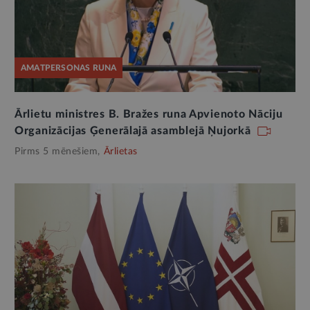
AMATPERSONAS RUNA
Ārlietu ministres B. Bražes runa Apvienoto Nāciju
Organizācijas Ģenerālajā asamblejā Ņujorkā
Pirms 5 mēnešiem,
Ārlietas