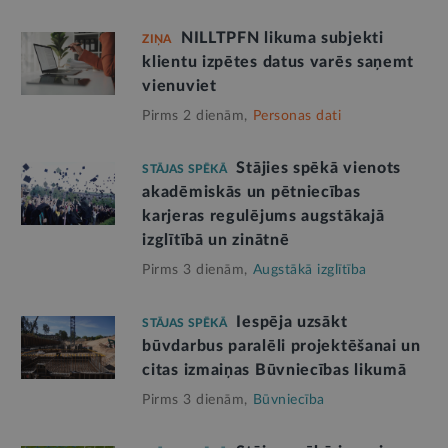
NILLTPFN likuma subjekti
ZIŅA
klientu izpētes datus varēs saņemt
vienuviet
Pirms 2 dienām,
Personas dati
Stājies spēkā vienots
STĀJAS SPĒKĀ
akadēmiskās un pētniecības
karjeras regulējums augstākajā
izglītībā un zinātnē
Pirms 3 dienām,
Augstākā izglītība
Iespēja uzsākt
STĀJAS SPĒKĀ
būvdarbus paralēli projektēšanai un
citas izmaiņas Būvniecības likumā
Pirms 3 dienām,
Būvniecība