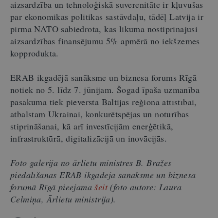
aizsardzība un tehnoloģiskā suverenitāte ir kļuvušas
par ekonomikas politikas sastāvdaļu, tādēļ Latvija ir
pirmā NATO sabiedrotā, kas likumā nostiprinājusi
aizsardzības finansējumu 5% apmērā no iekšzemes
kopprodukta.
ERAB ikgadējā sanāksme un biznesa forums Rīgā
notiek no 5. līdz 7. jūnijam. Šogad īpaša uzmanība
pasākumā tiek pievērsta Baltijas reģiona attīstībai,
atbalstam Ukrainai, konkurētspējas un noturības
stiprināšanai, kā arī investīcijām enerģētikā,
infrastruktūrā, digitalizācijā un inovācijās.
Foto galerija no ārlietu ministres B. Bražes
piedalīšanās ERAB ikgadējā sanāksmē un biznesa
forumā Rīgā pieejama
šeit
(foto autore: Laura
Celmiņa, Ārlietu ministrija).