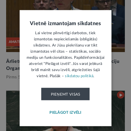
Vietnē izmantojam sīkdatnes
Lai vietne pilnvērtīgi darbotos, tiek
izmantotas nepieciešamās (obligātās)
AMATPERSONAS RUNA
sīkdatnes. Ar Jūsu piekrišanu var tikt
izmantotas vēl citas – statistikas, sociālo
mediju un funkcionalitātes. Papildinformācijai
Ārlietu ministres B. Bražes runa Apvienoto Nāciju
atveriet "Pielāgot izvēli". Jūs varat jebkurā
Organizācijas Drošības padomē
brīdī mainīt savu izvēli, atgriežoties šajā
vietnē. Plašāk –
sīkdatņu politikā
.
Pirms 5 mēnešiem,
Ārlietas
PIEŅEMT VISAS
PIELĀGOT IZVĒLI