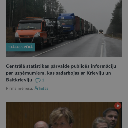
STĀJAS SPĒKĀ
Centrālā statistikas pārvalde publicēs informāciju
par uzņēmumiem, kas sadarbojas ar Krieviju un
Baltkrieviju
1
Pirms mēneša,
Ārlietas