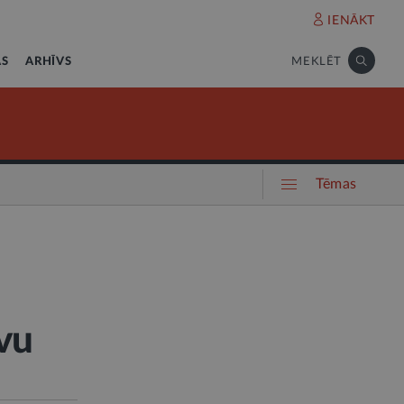
IENĀKT
AS
ARHĪVS
MEKLĒT
Tēmas
vu