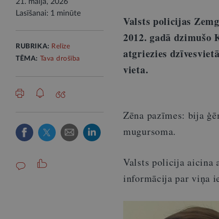
21. maijā, 2026
Lasīšanai: 1 minūte
Valsts policijas Zem
2012. gadā dzimušo K
RUBRIKA:
Relīze
atgriezies dzīvesviet
TĒMA:
Tava drošība
vieta.
Zēna pazīmes: bija ģēr
mugursoma.
Valsts policija aicina 
informācija par viņa 