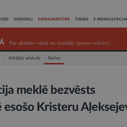
ISES
VIEDOKĻI
DIENASKĀRTĪBĀ
TIESĀS
E-KONSULTĀCIJ
Ā
Par aktuālo valstī un iestādēs (preses relīzes)
a
Atklātā vēstule
Relīze
cija meklē bezvēsts
esošo Kristeru Aļekseje