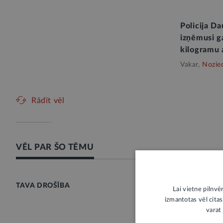
Policija Da
izņēmusi g
kilogramu
Vakar,
Nozie
Rādīt vēl
VĒL PAR ŠO TĒMU
TAVA DROŠĪBA
Lai vietne pilnvē
izmantotas vēl citas
varat 