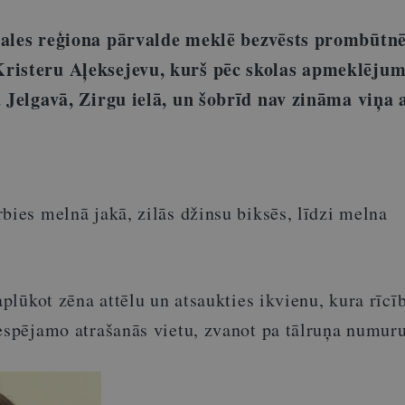
gales reģiona pārvalde meklē bezvēsts prombūtnē
risteru Aļeksejevu, kurš pēc skolas apmeklēju
ā Jelgavā, Zirgu ielā, un šobrīd nav zināma viņa 
bies melnā jakā, zilās džinsu biksēs, līdzi melna
aplūkot zēna attēlu un atsaukties ikvienu, kura rīcīb
iespējamo atrašanās vietu, zvanot pa tālruņa numur