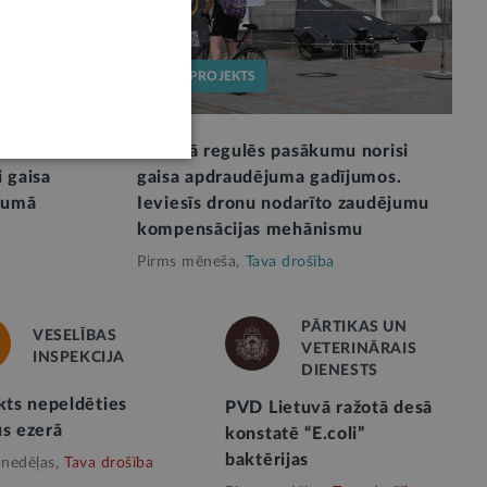
LIKUMPROJEKTS
cībai
Likumā regulēs pasākumu norisi
 gaisa
gaisa apdraudējuma gadījumos.
jumā
Ieviesīs dronu nodarīto zaudējumu
kompensācijas mehānismu
Pirms mēneša,
Tava drošība
PĀRTIKAS UN
VESELĪBAS
VETERINĀRAIS
INSPEKCIJA
DIENESTS
kts nepeldēties
PVD Lietuvā ražotā desā
us ezerā
konstatē “E.coli”
baktērijas
 nedēļas,
Tava drošība