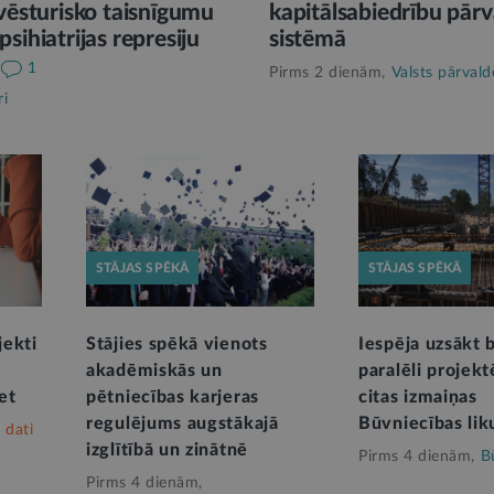
vēsturisko taisnīgumu
kapitālsabiedrību pārv
sihiatrijas represiju
sistēmā
1
Pirms 2 dienām,
Valsts pārvald
ri
STĀJAS SPĒKĀ
STĀJAS SPĒKĀ
jekti
Stājies spēkā vienots
Iespēja uzsākt
akadēmiskās un
paralēli projek
et
pētniecības karjeras
citas izmaiņas
regulējums augstākajā
Būvniecības li
 dati
izglītībā un zinātnē
Pirms 4 dienām,
B
Pirms 4 dienām,