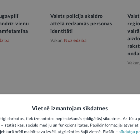
ugavpilī
Valsts policija skaidro
Valst
andrīz vienu
attēlā redzamās personas
reģio
 amfetamīna
identitāti
vair
aizd
dzība
Vakar,
Noziedzība
raks
noda
Vakar,
Vietnē izmantojam sīkdatnes
rtīgi darbotos, tiek izmantotas nepieciešamās (obligātās) sīkdatnes. Ar Jūsu p
 – statistikas, sociālo mediju un funkcionalitātes. Papildinformācijai atveriet "
jebkurā brīdī mainīt savu izvēli, atgriežoties šajā vietnē. Plašāk –
sīkdatņu po