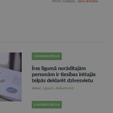
Pirms nedēļas,
Tava drošība
E-KONSULTĀCIJA
Īres līgumā norādītajām
personām ir tiesības īrētajās
telpās deklarēt dzīvesvietu
Vakar,
Līgumi, dokumenti
E-KONSULTĀCIJA