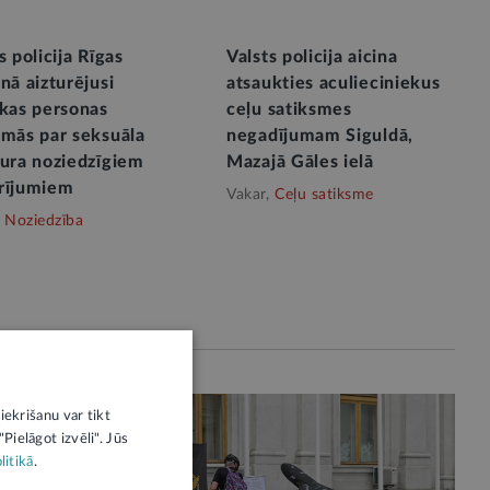
s policija Rīgas
Valsts policija aicina
nā aizturējusi
atsaukties aculieciniekus
ākas personas
ceļu satiksmes
omās par seksuāla
negadījumam Siguldā,
tura noziedzīgiem
Mazajā Gāles ielā
rījumiem
Vakar,
Ceļu satiksme
Noziedzība
iekrišanu var tikt
Pielāgot izvēli". Jūs
litikā
.