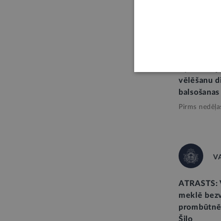
STĀJAS SPĒ
Apdraudēj
vēlēšanu d
balsošanas
Pirms nedēļa
V
ATRASTS: V
meklē bez
prombūtnē 
Šilo