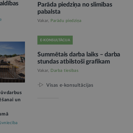
aldības
Parāda piedziņa no slimības
pabalsta
e
Vakar,
Parādu piedziņa
E-KONSULTĀCIJA
Summētais darba laiks – darba
stundas atbilstoši grafikam
Vakar,
Darba tiesības
Visas e-konsultācijas
 būvdarbus
tēšanai un
kumā
ūvniecība