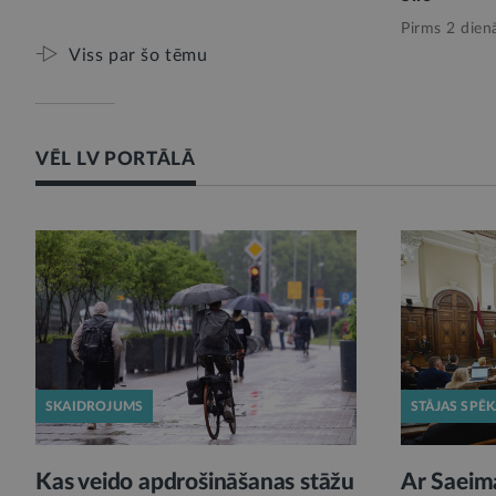
Pirms 2 dien
Viss par šo tēmu
VĒL LV PORTĀLĀ
SKAIDROJUMS
STĀJAS SPĒ
Kas veido apdrošināšanas stāžu
Ar Saeim