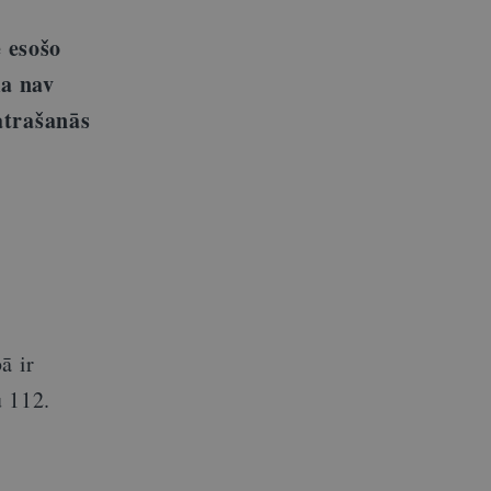
 esošo
ma nav
atrašanās
ā ir
u 112.