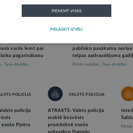
PIEŅEMT VISAS
KĀ
STĀJAS SPĒKĀ
PIELĀGOT IZVĒLI
uma gadījumā Saeimas
Stājas spēkā regulējums rī
ienā varēs lemt par
publisko pasākumu norisei
 laika pagarināšanu
telpas apdraudējuma gadī
s,
Tava drošība
Pirms nedēļas,
Tava drošība
ALSTS POLICIJA
VALSTS POLICIJA
alsts policija
ATRASTS: Valsts policija
Ietei
vēsts
meklē bezvēsts
Sald
esošo Pjotru
prombūtnē esošo
Pirms
sešgadīgo Danielu