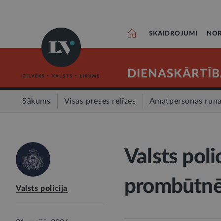
SKAIDROJUMI
NOR
DIENASKĀRTĪB
Sākums
Visas preses relīzes
Amatpersonas run
Valsts poli
prombūtnē 
Valsts policija