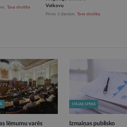
Volkovu
ām,
Tava drošība
Pirms 3 dienām,
Tava drošība
KĀ
STĀJAS SPĒKĀ
as lēmumu varēs
Izmaiņas publisko