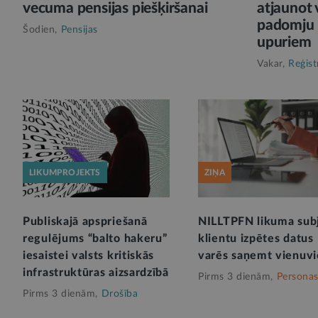
vecuma pensijas piešķiršanai
atjaunot 
padomju p
Šodien,
Pensijas
upuriem
Vakar,
Reģist
LIKUMPROJEKTS
ZIŅA
Publiskajā apspriešanā
NILLTPFN likuma sub
regulējums “balto hakeru”
klientu izpētes datus
iesaistei valsts kritiskās
varēs saņemt vienuvi
infrastruktūras aizsardzībā
Pirms 3 dienām,
Personas
Pirms 3 dienām,
Drošība