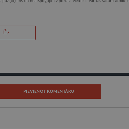
ks paziņojums un neatspoguļo LV portāla viedokli. Par tās saturu atbild ie
PIEVIENOT KOMENTĀRU