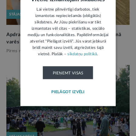
Lai vietne pilnvērtīgi darbotos, tiek
STĀJAS SPĒKĀ
izmantotas nepieciešamās (obligātās)
sīkdatnes. Ar Jūsu piekrišanu var tikt
izmantotas vēl citas – statistikas, sociālo
Apdraudējuma gadījumā Saeimas vēlēšanu dienā
mediju un funkcionalitātes. Papildinformācijai
atveriet "Pielāgot izvēli". Jūs varat jebkurā
varēs lemt par balsošanas laika pagarināšanu
brīdī mainīt savu izvēli, atgriežoties šajā
Pirms nedēļas,
Tava drošība
vietnē. Plašāk –
sīkdatņu politikā
.
PIEŅEMT VISAS
PIELĀGOT IZVĒLI