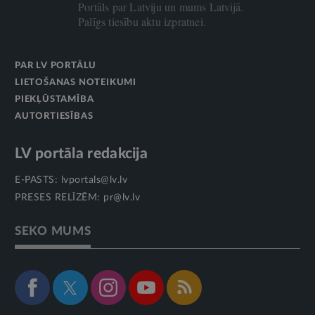
Portāls par Latviju un mums Latvijā.
Palīgs tiesību aktu izpratnei.
PAR LV PORTĀLU
LIETOŠANAS NOTEIKUMI
PIEKĻŪSTAMĪBA
AUTORTIESĪBAS
LV portāla redakcija
E-PASTS:
lvportals@lv.lv
PRESES RELĪZĒM:
pr@lv.lv
SEKO MUMS