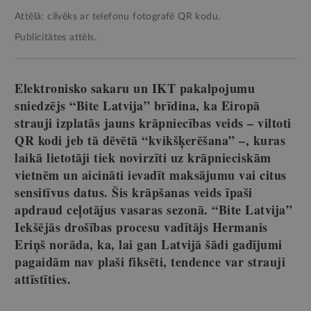
Attēlā: cilvēks ar telefonu fotografē QR kodu.
Publicitātes attēls.
Elektronisko sakaru un IKT pakalpojumu
sniedzējs “Bite Latvija” brīdina, ka Eiropā
strauji izplatās jauns krāpniecības veids – viltoti
QR kodi jeb tā dēvētā “kvikšķerēšana” –, kuras
laikā lietotāji tiek novirzīti uz krāpnieciskām
vietnēm un aicināti ievadīt maksājumu vai citus
sensitīvus datus. Šis krāpšanas veids īpaši
apdraud ceļotājus vasaras sezonā. “Bite Latvija”
Iekšējās drošības procesu vadītājs Hermanis
Eriņš norāda, ka, lai gan Latvijā šādi gadījumi
pagaidām nav plaši fiksēti, tendence var strauji
attīstīties.