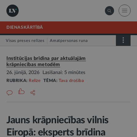
DIENASKĀRTĪBĀ
Visas preses relīzes
Amatpersonas runa
Atklātā vēstule
Relīze
Institūcijas brīdina par aktuālajām
krāpniecības metodēm
26. jūnijā, 2026
Lasīšanai: 5 minūtes
RUBRIKA:
Relīze
TĒMA:
Tava drošība
Jauns krāpniecības vilnis
Eiropā: eksperts brīdina