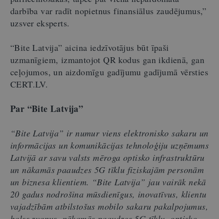
darbība var radīt nopietnus finansiālus zaudējumus,”
uzsver eksperts.
“Bite Latvija” aicina iedzīvotājus būt īpaši
uzmanīgiem, izmantojot QR kodus gan ikdienā, gan
ceļojumos, un aizdomīgu gadījumu gadījumā vērsties
CERT.LV.
Par “Bite Latvija”
“Bite Latvija” ir numur viens elektronisko sakaru un
informācijas un komunikācijas tehnoloģiju uzņēmums
Latvijā ar savu valsts mēroga optisko infrastruktūru
un nākamās paaudzes 5G tīklu fiziskajām personām
un biznesa klientiem. “Bite Latvija” jau vairāk nekā
20 gadus nodrošina mūsdienīgus, inovatīvus, klientu
vajadzībām atbilstošus mobilo sakaru pakalpojumus,
balss zvanus, nākamās paaudzes 5G tīklu, optisko