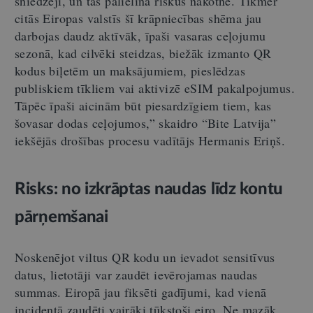
sniedzēji, un tas palielina riskus nākotnē. Tikmēr
citās Eiropas valstīs šī krāpniecības shēma jau
darbojas daudz aktīvāk, īpaši vasaras ceļojumu
sezonā, kad cilvēki steidzas, biežāk izmanto QR
kodus biļetēm un maksājumiem, pieslēdzas
publiskiem tīkliem vai aktivizē eSIM pakalpojumus.
Tāpēc īpaši aicinām būt piesardzīgiem tiem, kas
šovasar dodas ceļojumos,” skaidro “Bite Latvija”
iekšējās drošības procesu vadītājs Hermanis Eriņš.
Risks: no izkrāptas naudas līdz kontu
pārņemšanai
Noskenējot viltus QR kodu un ievadot sensitīvus
datus, lietotāji var zaudēt ievērojamas naudas
summas. Eiropā jau fiksēti gadījumi, kad vienā
incidentā zaudēti vairāki tūkstoši eiro. Ne mazāk