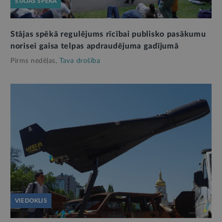
STĀJAS SPĒKĀ
Stājas spēkā regulējums rīcībai publisko pasākumu
norisei gaisa telpas apdraudējuma gadījumā
Pirms nedēļas,
Tava drošība
VIEDOKLIS