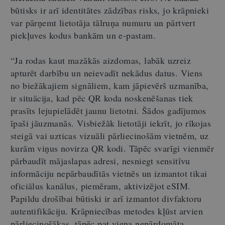
būtisks ir arī identitātes zādzības risks, jo krāpnieki
var pārņemt lietotāja tālruņa numuru un pārtvert
piekļuves kodus bankām un e‑pastam.
“Ja rodas kaut mazākās aizdomas, labāk uzreiz
apturēt darbību un neievadīt nekādus datus. Viens
no biežākajiem signāliem, kam jāpievērš uzmanība,
ir situācija, kad pēc QR koda noskenēšanas tiek
prasīts lejupielādēt jaunu lietotni. Šādos gadījumos
īpaši jāuzmanās. Visbiežāk lietotāji iekrīt, jo rīkojas
steigā vai uzticas vizuāli pārliecinošām vietnēm, uz
kurām viņus novirza QR kodi. Tāpēc svarīgi vienmēr
pārbaudīt mājaslapas adresi, nesniegt sensitīvu
informāciju nepārbaudītās vietnēs un izmantot tikai
oficiālus kanālus, piemēram, aktivizējot eSIM.
Papildu drošībai būtiski ir arī izmantot divfaktoru
autentifikāciju. Krāpniecības metodes kļūst arvien
pārliecinošākas, tāpēc pat viena nepārdomāta