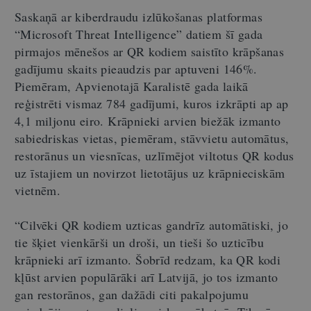
Saskaņā ar kiberdraudu izlūkošanas platformas
“Microsoft Threat Intelligence” datiem šī gada
pirmajos mēnešos ar QR kodiem saistīto krāpšanas
gadījumu skaits pieaudzis par aptuveni 146%.
Piemēram, Apvienotajā Karalistē gada laikā
reģistrēti vismaz 784 gadījumi, kuros izkrāpti ap ap
4,1 miljonu eiro. Krāpnieki arvien biežāk izmanto
sabiedriskas vietas, piemēram, stāvvietu automātus,
restorānus un viesnīcas, uzlīmējot viltotus QR kodus
uz īstajiem un novirzot lietotājus uz krāpnieciskām
vietnēm.
“Cilvēki QR kodiem uzticas gandrīz automātiski, jo
tie šķiet vienkārši un droši, un tieši šo uzticību
krāpnieki arī izmanto. Šobrīd redzam, ka QR kodi
kļūst arvien populārāki arī Latvijā, jo tos izmanto
gan restorānos, gan dažādi citi pakalpojumu