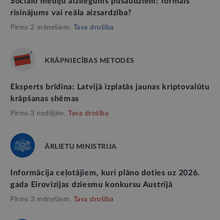
Sociālo mediju aizliegums pusaudžiem: formāls
risinājums vai reāla aizsardzība?
Pirms 2 mēnešiem,
Tava drošība
KRĀPNIECĪBAS METODES
Eksperts brīdina: Latvijā izplatās jaunas kriptovalūtu
krāpšanas shēmas
Pirms 3 nedēļām,
Tava drošība
ĀRLIETU MINISTRIJA
Informācija ceļotājiem, kuri plāno doties uz 2026.
gada Eirovīzijas dziesmu konkursu Austrijā
Pirms 3 mēnešiem,
Tava drošība