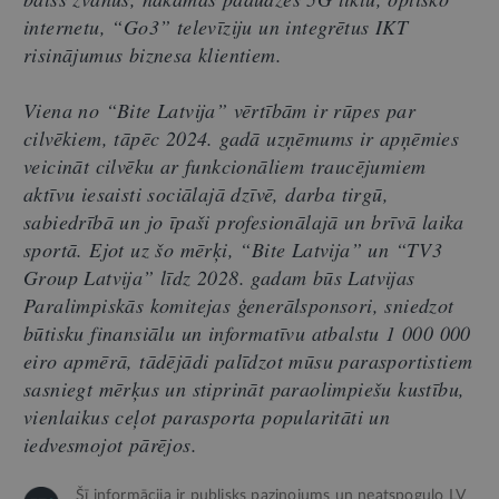
internetu, “Go3” televīziju un integrētus IKT
risinājumus biznesa klientiem.
Viena no “Bite Latvija” vērtībām ir rūpes par
cilvēkiem, tāpēc 2024. gadā uzņēmums ir apņēmies
veicināt cilvēku ar funkcionāliem traucējumiem
aktīvu iesaisti sociālajā dzīvē, darba tirgū,
sabiedrībā un jo īpaši profesionālajā un brīvā laika
sportā. Ejot uz šo mērķi, “Bite Latvija” un “TV3
Group Latvija” līdz 2028. gadam būs Latvijas
Paralimpiskās komitejas ģenerālsponsori, sniedzot
būtisku finansiālu un informatīvu atbalstu 1 000 000
eiro apmērā, tādējādi palīdzot mūsu parasportistiem
sasniegt mērķus un stiprināt paraolimpiešu kustību,
vienlaikus ceļot parasporta popularitāti un
iedvesmojot pārējos.
Šī informācija ir publisks paziņojums un neatspoguļo LV