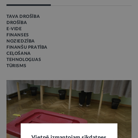
TAVA DROŠĪBA
DROŠĪBA
E-VIDE
FINANSES
NOZIEDZĪBA
FINANŠU PRATĪBA
CEĻOŠANA
TEHNOLOĢIJAS
TŪRISMS
Vietnē izmantojam sīkdatnes