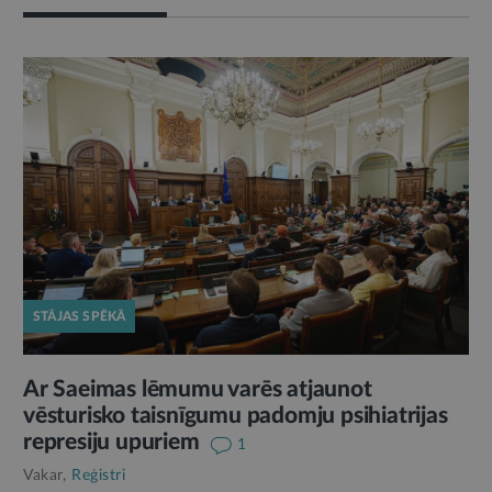
STĀJAS SPĒKĀ
Ar Saeimas lēmumu varēs atjaunot
vēsturisko taisnīgumu padomju psihiatrijas
represiju upuriem
1
Vakar,
Reģistri