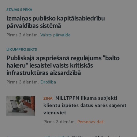
STĀJAS SPĒKĀ
Izmaiņas publisko kapitālsabiedrību
pārvaldības sistēmā
Pirms 2 dienām,
Valsts pārvalde
LIKUMPROJEKTS
Publiskajā apspriešanā regulējums “balto
hakeru” iesaistei valsts kritiskās
infrastruktūras aizsardzībā
Pirms 3 dienām,
Drošība
NILLTPFN likuma subjekti
ZIŅA
klientu izpētes datus varēs saņemt
vienuviet
Pirms 3 dienām,
Personas dati