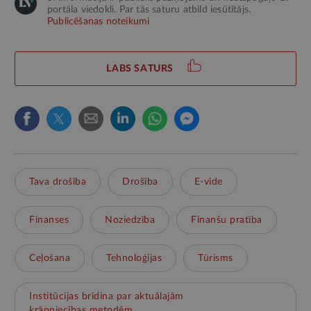
portāla viedokli. Par tās saturu atbild iesūtītājs.
Publicēšanas noteikumi
LABS SATURS
Tava drošība
Drošība
E-vide
Finanses
Noziedzība
Finanšu pratība
Ceļošana
Tehnoloģijas
Tūrisms
Institūcijas brīdina par aktuālajām
krāpniecības metodēm