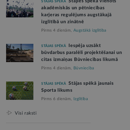
Stājies spēkā vienots
STĀJAS SPĒKĀ
akadēmiskās un pētniecības
karjeras regulējums augstākajā
izglītībā un zinātnē
Pirms 4 dienām,
Augstākā izglītība
Iespēja uzsākt
STĀJAS SPĒKĀ
būvdarbus paralēli projektēšanai un
citas izmaiņas Būvniecības likumā
Pirms 4 dienām,
Būvniecība
Stājas spēkā jaunais
STĀJAS SPĒKĀ
Sporta likums
Pirms 6 dienām,
Izglītība
Visi raksti