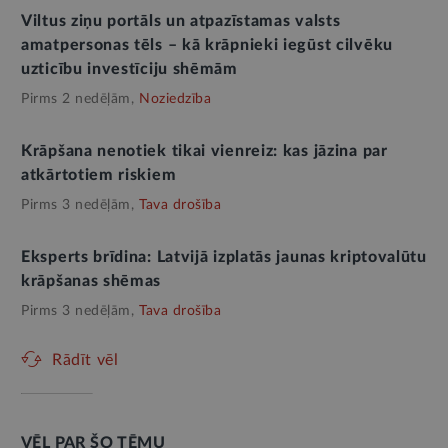
Viltus ziņu portāls un atpazīstamas valsts
amatpersonas tēls – kā krāpnieki iegūst cilvēku
uzticību investīciju shēmām
Pirms 2 nedēļām,
Noziedzība
Krāpšana nenotiek tikai vienreiz: kas jāzina par
atkārtotiem riskiem
Pirms 3 nedēļām,
Tava drošība
Eksperts brīdina: Latvijā izplatās jaunas kriptovalūtu
krāpšanas shēmas
Pirms 3 nedēļām,
Tava drošība
Rādīt vēl
VĒL PAR ŠO TĒMU