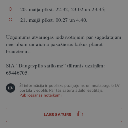
20. maijā plkst. 22.32, 23.02 un 23.35;
21. maijā plkst. 00.27 un 4.40.
Uzņēmums atvainojas iedzīvotājiem par sagādātajām
neērtībām un aicina pasažierus laikus plānot
braucienus.
SIA “Daugavpils satiksme” tālrunis uzziņām:
65446705.
Šī informācija ir publisks paziņojums un neatspoguļo LV
portāla viedokli. Par tās saturu atbild iesūtītājs.
Publicēšanas noteikumi
LABS SATURS