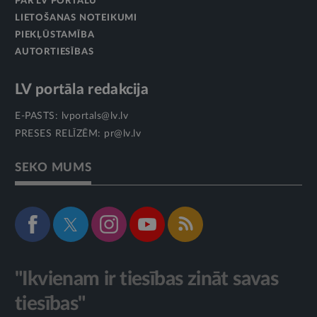
PAR LV PORTĀLU
LIETOŠANAS NOTEIKUMI
PIEKĻŪSTAMĪBA
AUTORTIESĪBAS
LV portāla redakcija
E-PASTS:
lvportals@lv.lv
PRESES RELĪZĒM:
pr@lv.lv
SEKO MUMS
"Ikvienam ir tiesības zināt savas
tiesības"