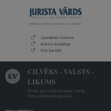
ŽURNĀLS TIESISKAI DOMAI UN PRAKSEI
Jaunākais numurs
Autoru katalogs
Visi žurnāli
CILVĒKS · VALSTS ·
LIKUMS
Portāls par Latviju un mums Latvijā.
Palīgs tiesību aktu izpratnei.