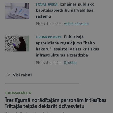
Izmaiņas publisko
STĀJAS SPĒKĀ
kapitālsabiedrību pārvaldības
sistēmā
Pirms 4 dienām,
Valsts pārvalde
Publiskajā
LIKUMPROJEKTS
apspriešanā regulējums “balto
hakeru” iesaistei valsts kritiskās
infrastruktūras aizsardzībā
Pirms 5 dienām,
Drošība
Visi raksti
E-KONSULTĀCIJA
Īres līgumā norādītajām personām ir tiesības
īrētajās telpās deklarēt dzīvesvietu