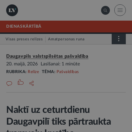
DIENASKĀRTĪBĀ
Visas preses relīzes
Amatpersonas runa
Atklātā vēstule
Relīze
Daugavpils valstspilsētas pašvaldība
20. maijā, 2026
Lasīšanai: 1 minūte
RUBRIKA:
Relīze
TĒMA:
Pašvaldības
Naktī uz ceturtdienu
Daugavpilī tiks pārtraukta