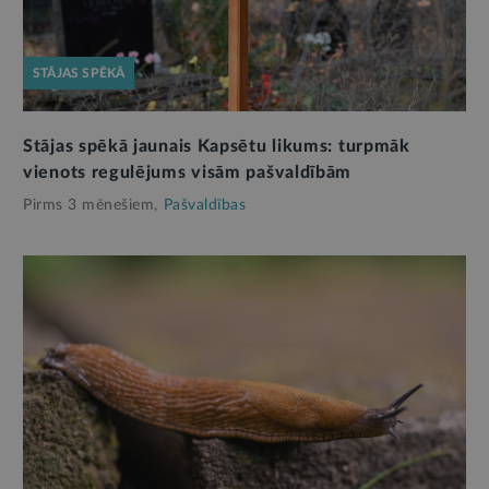
STĀJAS SPĒKĀ
Stājas spēkā jaunais Kapsētu likums: turpmāk
vienots regulējums visām pašvaldībām
Pirms 3 mēnešiem,
Pašvaldības