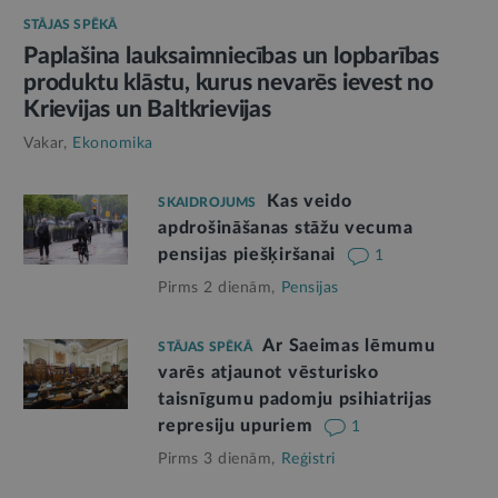
STĀJAS SPĒKĀ
Paplašina lauksaimniecības un lopbarības
produktu klāstu, kurus nevarēs ievest no
Krievijas un Baltkrievijas
Vakar,
Ekonomika
Kas veido
SKAIDROJUMS
apdrošināšanas stāžu vecuma
pensijas piešķiršanai
1
Pirms 2 dienām,
Pensijas
Ar Saeimas lēmumu
STĀJAS SPĒKĀ
varēs atjaunot vēsturisko
taisnīgumu padomju psihiatrijas
represiju upuriem
1
Pirms 3 dienām,
Reģistri