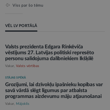
Viss par šo tēmu
VĒL LV PORTĀLĀ
AMATPERSONAS RUNA
Valsts prezidenta Edgara Rinkēviča
vēstījums 27. Latvijas politiski represēto
personu salidojuma dalībniekiem Ikšķilē
Vakar,
Valsts vērtības
STĀJAS SPĒKĀ
Grozījumi, lai dzīvokļu īpašnieku kopības var
savā vārdā slēgt līgumus par atbalsta
programmas aizdevumu māju atjaunošanai
Vakar,
Mājoklis