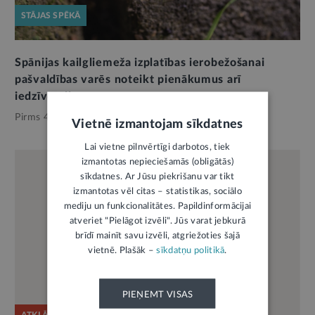
STĀJAS SPĒKĀ
Spānijas kailgliemeža izplatības ierobežošanai
pašvaldības varēs noteikt pienākumus arī
iedzīvotājiem
Pirms 4 mēnešiem,
Pašvaldības
Vietnē izmantojam sīkdatnes
Lai vietne pilnvērtīgi darbotos, tiek
izmantotas nepieciešamās (obligātās)
sīkdatnes. Ar Jūsu piekrišanu var tikt
izmantotas vēl citas – statistikas, sociālo
mediju un funkcionalitātes. Papildinformācijai
atveriet "Pielāgot izvēli". Jūs varat jebkurā
brīdī mainīt savu izvēli, atgriežoties šajā
vietnē. Plašāk –
sīkdatņu politikā
.
PIEŅEMT VISAS