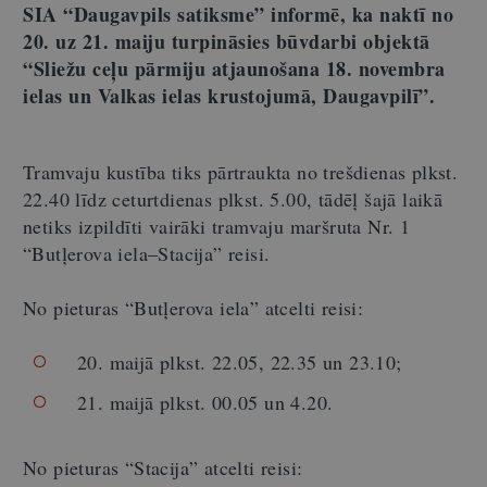
SIA “Daugavpils satiksme” informē, ka naktī no
20. uz 21. maiju turpināsies būvdarbi objektā
“Sliežu ceļu pārmiju atjaunošana 18. novembra
ielas un Valkas ielas krustojumā, Daugavpilī”.
Tramvaju kustība tiks pārtraukta no trešdienas plkst.
22.40 līdz ceturtdienas plkst. 5.00, tādēļ šajā laikā
netiks izpildīti vairāki tramvaju maršruta Nr. 1
“Butļerova iela–Stacija” reisi.
No pieturas “Butļerova iela” atcelti reisi:
20. maijā plkst. 22.05, 22.35 un 23.10;
21. maijā plkst. 00.05 un 4.20.
No pieturas “Stacija” atcelti reisi: