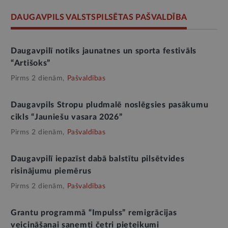
DAUGAVPILS VALSTSPILSĒTAS PAŠVALDĪBA
Daugavpilī notiks jaunatnes un sporta festivāls
“Artišoks”
Pirms 2 dienām,
Pašvaldības
Daugavpils Stropu pludmalē noslēgsies pasākumu
cikls “Jauniešu vasara 2026”
Pirms 2 dienām,
Pašvaldības
Daugavpilī iepazīst dabā balstītu pilsētvides
risinājumu piemērus
Pirms 2 dienām,
Pašvaldības
Grantu programmā “Impulss” remigrācijas
veicināšanai saņemti četri pieteikumi