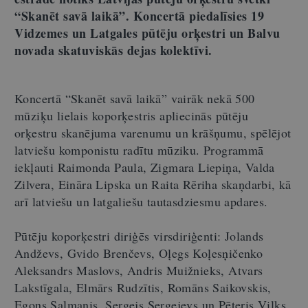
“Skanēt savā laikā”. Koncertā piedalīsies 19
Vidzemes un Latgales pūtēju orķestri un Balvu
novada skatuviskās dejas kolektīvi.
Koncertā “Skanēt savā laikā” vairāk nekā 500
mūziķu lielais koporķestris apliecinās pūtēju
orķestru skanējuma varenumu un krāšņumu, spēlējot
latviešu komponistu radītu mūziku. Programmā
iekļauti Raimonda Paula, Zigmara Liepiņa, Valda
Zilvera, Eināra Lipska un Raita Rēriha skaņdarbi, kā
arī latviešu un latgaliešu tautasdziesmu apdares.
Pūtēju koporķestri diriģēs virsdiriģenti: Jolands
Andževs, Gvido Brenčevs, Oļegs Koļesņičenko
Aleksandrs Maslovs, Andris Muižnieks, Atvars
Lakstīgala, Elmārs Rudzītis, Romāns Saikovskis,
Egons Salmanis, Sergejs Sergejevs un Pēteris Vilks.