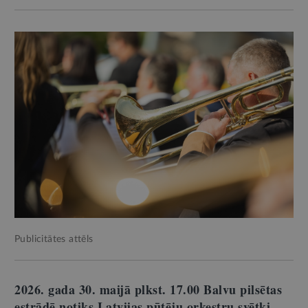
Publicitātes attēls
2026. gada 30. maijā plkst. 17.00 Balvu pilsētas
estrādē notiks Latvijas pūtēju orķestru svētki