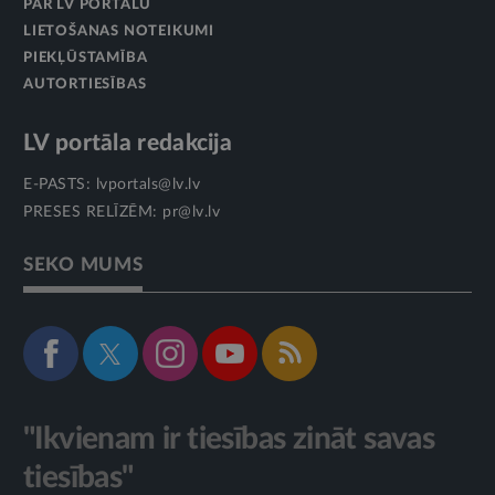
PAR LV PORTĀLU
LIETOŠANAS NOTEIKUMI
PIEKĻŪSTAMĪBA
AUTORTIESĪBAS
LV portāla redakcija
E-PASTS:
lvportals@lv.lv
PRESES RELĪZĒM:
pr@lv.lv
SEKO MUMS
"Ikvienam ir tiesības zināt savas
tiesības"