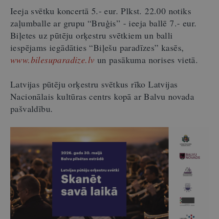
Ieeja svētku koncertā 5.- eur. Plkst. 22.00 notiks
zaļumballe ar grupu “Bruģis” - ieeja ballē 7.- eur.
Biļetes uz pūtēju orķestru svētkiem un balli
iespējams iegādāties “Biļešu paradīzes” kasēs,
www.bilesuparadize.lv
un pasākuma norises vietā.
Latvijas pūtēju orķestru svētkus rīko Latvijas
Nacionālais kultūras centrs kopā ar Balvu novada
pašvaldību.