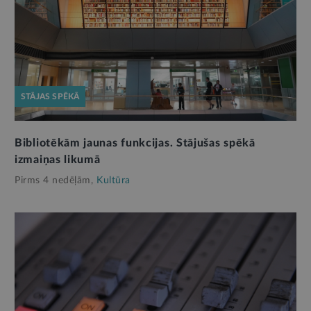
STĀJAS SPĒKĀ
Bibliotēkām jaunas funkcijas. Stājušas spēkā
izmaiņas likumā
Pirms 4 nedēļām,
Kultūra