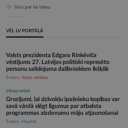
Viss par šo tēmu
VĒL LV PORTĀLĀ
AMATPERSONAS RUNA
Valsts prezidenta Edgara Rinkēviča
vēstījums 27. Latvijas politiski represēto
personu salidojuma dalībniekiem Ikšķilē
Šodien,
Valsts vērtības
STĀJAS SPĒKĀ
Grozījumi, lai dzīvokļu īpašnieku kopības var
savā vārdā slēgt līgumus par atbalsta
programmas aizdevumu māju atjaunošanai
Šodien,
Mājoklis