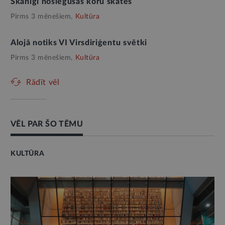
Skanīgi noslēgušās koru skates
Pirms 3 mēnešiem,
Kultūra
Alojā notiks VI Virsdiriģentu svētki
Pirms 3 mēnešiem,
Kultūra
Rādīt vēl
VĒL PAR ŠO TĒMU
KULTŪRA