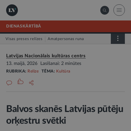
DIENASKĀRTĪBĀ
Visas preses relīzes
Amatpersonas runa
Atklātā vēstule
Relīze
Latvijas Nacionālais kultūras centrs
13. maijā, 2026
Lasīšanai: 2 minūtes
RUBRIKA:
Relīze
TĒMA:
Kultūra
Balvos skanēs Latvijas pūtēju
orķestru svētki