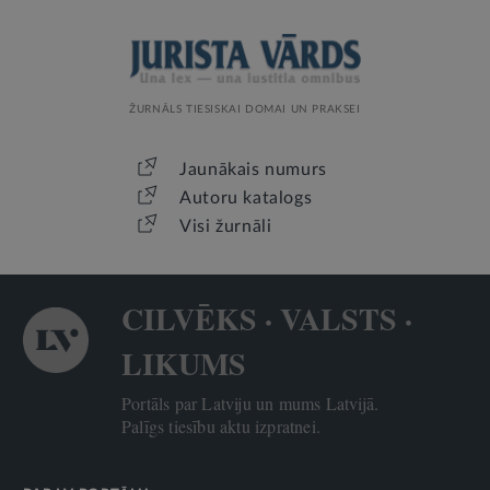
ŽURNĀLS TIESISKAI DOMAI UN PRAKSEI
Jaunākais numurs
Autoru katalogs
Visi žurnāli
CILVĒKS · VALSTS ·
LIKUMS
Portāls par Latviju un mums Latvijā.
Palīgs tiesību aktu izpratnei.