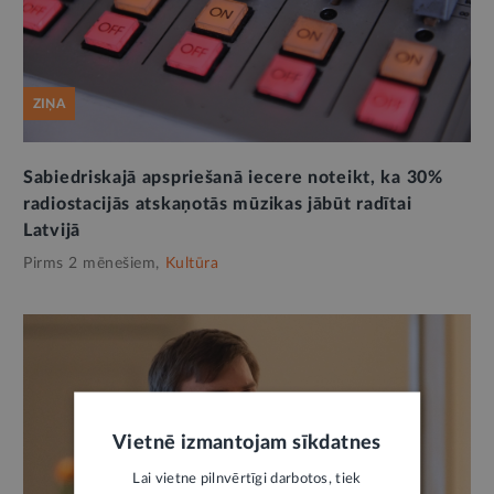
ZIŅA
Sabiedriskajā apspriešanā iecere noteikt, ka 30%
radiostacijās atskaņotās mūzikas jābūt radītai
Latvijā
Pirms 2 mēnešiem,
Kultūra
Vietnē izmantojam sīkdatnes
Lai vietne pilnvērtīgi darbotos, tiek