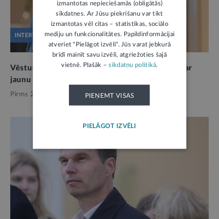
izmantotas nepieciešamās (obligātās)
sīkdatnes. Ar Jūsu piekrišanu var tikt
izmantotas vēl citas – statistikas, sociālo
mediju un funkcionalitātes. Papildinformācijai
INTERVIJA
atveriet "Pielāgot izvēli". Jūs varat jebkurā
brīdī mainīt savu izvēli, atgriežoties šajā
vietnē. Plašāk –
sīkdatņu politikā
.
Vēsturnieks: Ulmanim nebija skaidras idejas par
jaunu konstitucionālo ietvaru
3
Pirms 2 mēnešiem,
Kultūra
PIEŅEMT VISAS
PIELĀGOT IZVĒLI