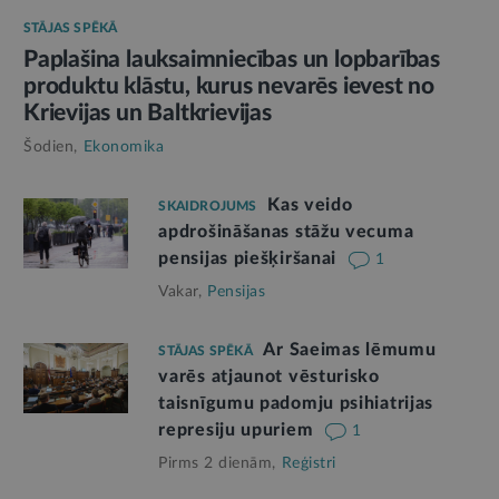
STĀJAS SPĒKĀ
Paplašina lauksaimniecības un lopbarības
produktu klāstu, kurus nevarēs ievest no
Krievijas un Baltkrievijas
Šodien,
Ekonomika
Kas veido
SKAIDROJUMS
apdrošināšanas stāžu vecuma
pensijas piešķiršanai
1
Vakar,
Pensijas
Ar Saeimas lēmumu
STĀJAS SPĒKĀ
varēs atjaunot vēsturisko
taisnīgumu padomju psihiatrijas
represiju upuriem
1
Pirms 2 dienām,
Reģistri