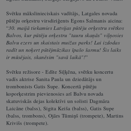
Svētku mākslinieciskais vadītājs, Latgales novada
pūtēju orķestru virsdiriģents Egons Salmanis aicina:
“
30. maijā tiekamies Latvijas pūtēju orķestru svētkos
Balvos, kur pūtēju orķestru "tauru skaņās" viļņosies
Balvu ezers un skaistais muižas parks! Lai izdodas
radīt un noķert pūtējmūzikas īpašo šarmu! Šis laiks
ir mūsējais, skanēsim "savā laikā"!
”
Svētku režisore - Edīte Siļķēna, svētku koncertu
vadīs aktrise Sanita Paula un dziedātājs un
trombonists Gatis Supe. Koncertā pūtēju
koporķestrim pievienosies arī Balvu novada
skatuviskās dejas kolektīvi un solisti Dagmāra
Laicāne (balss), Sigita Keiša (balss), Gatis Supe
(balss, trombons), Ojārs Tūmiņš (trompete), Martins
Krivišs (trompete).