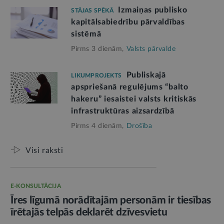
Izmaiņas publisko
STĀJAS SPĒKĀ
kapitālsabiedrību pārvaldības
sistēmā
Pirms 3 dienām,
Valsts pārvalde
Publiskajā
LIKUMPROJEKTS
apspriešanā regulējums “balto
hakeru” iesaistei valsts kritiskās
infrastruktūras aizsardzībā
Pirms 4 dienām,
Drošība
Visi raksti
E-KONSULTĀCIJA
Īres līgumā norādītajām personām ir tiesības
īrētajās telpās deklarēt dzīvesvietu