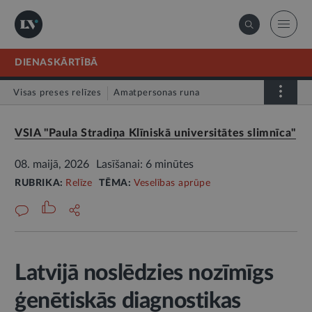
DIENASKĀRTĪBĀ
Visas preses relīzes
Amatpersonas runa
Atklātā vēstule
Relīze
VSIA "Paula Stradiņa Klīniskā universitātes slimnīca"
08. maijā, 2026
Lasīšanai: 6 minūtes
RUBRIKA:
Relīze
TĒMA:
Veselības aprūpe
Latvijā noslēdzies nozīmīgs
ģenētiskās diagnostikas