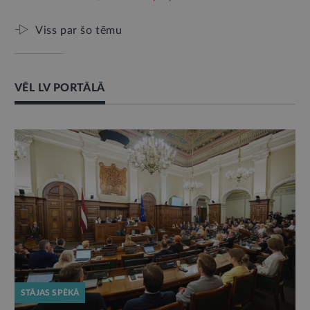
Viss par šo tēmu
VĒL LV PORTĀLĀ
STĀJAS SPĒKĀ