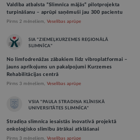
Valdība atbalsta “Slimnīca mājās” pilotprojekta
turpināšanu – aprūpi saņēmuši jau 300 pacientu
Pirms 2 mēnešiem,
Veselības aprūpe
SIA "ZIEMEĻKURZEMES REĢIONĀLĀ
SLIMNĪCA"
No limfodrenāžas zābakiem līdz vibroplatformai –
jauns aprīkojums un pakalpojumi Kurzemes
Rehabilitācijas centrā
Pirms 3 mēnešiem,
Veselības aprūpe
VSIA "PAULA STRADIŅA KLĪNISKĀ
UNIVERSITĀTES SLIMNĪCA"
Stradiņa slimnīca iesaistās inovatīvā projektā
onkoloģisko slimību ātrākai atklāšanai
Pirms 3 mēnešiem,
Veselības aprūpe