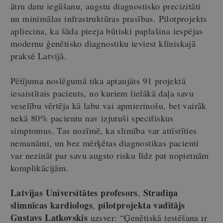
ātru datu iegūšanu, augstu diagnostisko precizitāti
un minimālas infrastruktūras prasības. Pilotprojekts
apliecina, ka šāda pieeja būtiski paplašina iespējas
modernu ģenētisko diagnostiku ieviest klīniskajā
praksē Latvijā.
Pētījuma noslēgumā tika aptaujāts 91 projektā
iesaistītais pacients, no kuriem lielākā daļa savu
veselību vērtēja kā labu vai apmierinošu, bet vairāk
nekā 80% pacientu nav izjutuši specifiskus
simptomus. Tas nozīmē, ka slimība var attīstīties
nemanāmi, un bez mērķētas diagnostikas pacienti
var nezināt par savu augsto risku līdz pat nopietnām
komplikācijām.
Latvijas Universitātes profesors
Stradiņa
,
slimnīcas kardiologs
pilotprojekta vadītājs
,
Gustavs Latkovskis
uzsver: “Ģenētiskā testēšana ir