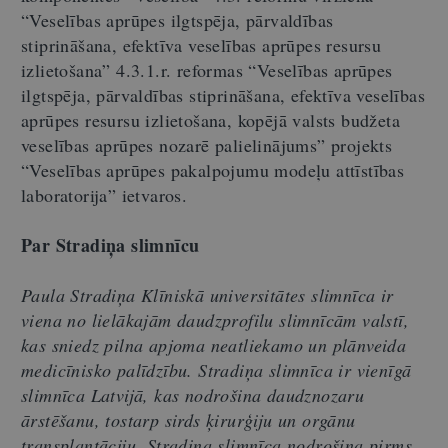
“Veselības aprūpes ilgtspēja, pārvaldības
stiprināšana, efektīva veselības aprūpes resursu
izlietošana” 4.3.1.r. reformas “Veselības aprūpes
ilgtspēja, pārvaldības stiprināšana, efektīva veselības
aprūpes resursu izlietošana, kopējā valsts budžeta
veselības aprūpes nozarē palielinājums” projekts
“Veselības aprūpes pakalpojumu modeļu attīstības
laboratorija” ietvaros.
Par Stradiņa slimnīcu
Paula Stradiņa Klīniskā universitātes slimnīca ir
viena no lielākajām daudzprofilu slimnīcām valstī,
kas sniedz pilna apjoma neatliekamo un plānveida
medicīnisko palīdzību. Stradiņa slimnīca ir vienīgā
slimnīca Latvijā, kas nodrošina daudznozaru
ārstēšanu, tostarp sirds ķirurģiju un orgānu
transplantāciju. Stradiņa slimnīca nodrošina pirms