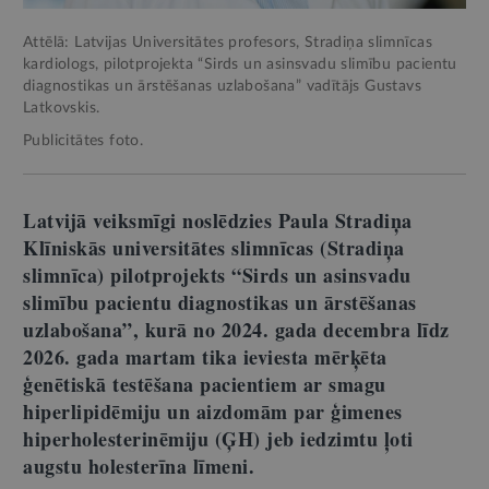
Attēlā: Latvijas Universitātes profesors, Stradiņa slimnīcas
kardiologs, pilotprojekta “Sirds un asinsvadu slimību pacientu
diagnostikas un ārstēšanas uzlabošana” vadītājs Gustavs
Latkovskis.
Publicitātes foto.
Latvijā veiksmīgi noslēdzies Paula Stradiņa
Klīniskās universitātes slimnīcas (Stradiņa
slimnīca) pilotprojekts “Sirds un asinsvadu
slimību pacientu diagnostikas un ārstēšanas
uzlabošana”, kurā no 2024. gada decembra līdz
2026. gada martam tika ieviesta mērķēta
ģenētiskā testēšana pacientiem ar smagu
hiperlipidēmiju un aizdomām par ģimenes
hiperholesterinēmiju (ĢH) jeb iedzimtu ļoti
augstu holesterīna līmeni.