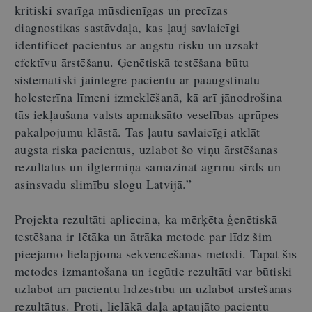
kritiski svarīga mūsdienīgas un precīzas
diagnostikas sastāvdaļa, kas ļauj savlaicīgi
identificēt pacientus ar augstu risku un uzsākt
efektīvu ārstēšanu. Ģenētiskā testēšana būtu
sistemātiski jāintegrē pacientu ar paaugstinātu
holesterīna līmeni izmeklēšanā, kā arī jānodrošina
tās iekļaušana valsts apmaksāto veselības aprūpes
pakalpojumu klāstā. Tas ļautu savlaicīgi atklāt
augsta riska pacientus, uzlabot šo viņu ārstēšanas
rezultātus un ilgtermiņā samazināt agrīnu sirds un
asinsvadu slimību slogu Latvijā.”
Projekta rezultāti apliecina, ka mērķēta ģenētiskā
testēšana ir lētāka un ātrāka metode par līdz šim
pieejamo lielapjoma sekvencēšanas metodi. Tāpat šīs
metodes izmantošana un iegūtie rezultāti var būtiski
uzlabot arī pacientu līdzestību un uzlabot ārstēšanās
rezultātus. Proti, lielākā daļa aptaujāto pacientu