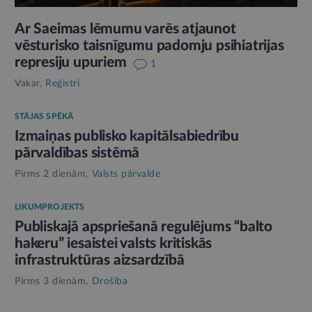
Ar Saeimas lēmumu varēs atjaunot
vēsturisko taisnīgumu padomju psihiatrijas
represiju upuriem
1
Vakar,
Reģistri
STĀJAS SPĒKĀ
Izmaiņas publisko kapitālsabiedrību
pārvaldības sistēmā
Pirms 2 dienām,
Valsts pārvalde
LIKUMPROJEKTS
Publiskajā apspriešanā regulējums “balto
hakeru” iesaistei valsts kritiskās
infrastruktūras aizsardzībā
Pirms 3 dienām,
Drošība