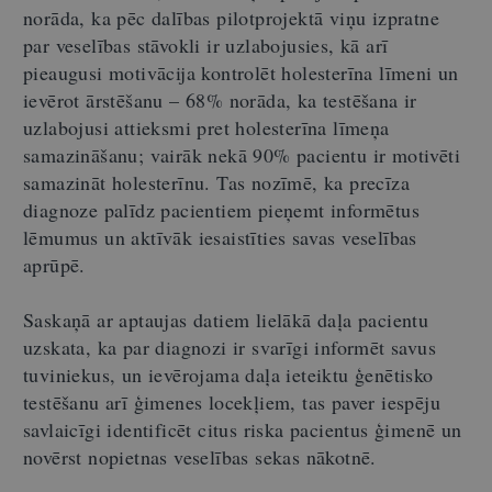
norāda, ka pēc dalības pilotprojektā viņu izpratne
par veselības stāvokli ir uzlabojusies, kā arī
pieaugusi motivācija kontrolēt holesterīna līmeni un
ievērot ārstēšanu – 68% norāda, ka testēšana ir
uzlabojusi attieksmi pret holesterīna līmeņa
samazināšanu; vairāk nekā 90% pacientu ir motivēti
samazināt holesterīnu. Tas nozīmē, ka precīza
diagnoze palīdz pacientiem pieņemt informētus
lēmumus un aktīvāk iesaistīties savas veselības
aprūpē.
Saskaņā ar aptaujas datiem lielākā daļa pacientu
uzskata, ka par diagnozi ir svarīgi informēt savus
tuviniekus, un ievērojama daļa ieteiktu ģenētisko
testēšanu arī ģimenes locekļiem, tas paver iespēju
savlaicīgi identificēt citus riska pacientus ģimenē un
novērst nopietnas veselības sekas nākotnē.