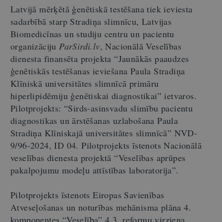
Latvijā mērķētā ģenētiskā testēšana tiek ieviesta
sadarbībā starp Stradiņa slimnīcu, Latvijas
Biomedicīnas un studiju centru un pacientu
organizāciju
ParSirdi.lv
, Nacionālā Veselības
dienesta finansēta projekta “Jaunākās paaudzes
ģenētiskās testēšanas ieviešana Paula Stradiņa
Klīniskā universitātes slimnīcā primāru
hiperlipidēmiju ģenētiskai diagnostikai” ietvaros.
Pilotprojekts: “Sirds-asinsvadu slimību pacientu
diagnostikas un ārstēšanas uzlabošana Paula
Stradiņa Klīniskajā universitātes slimnīcā” NVD-
9/96-2024, ID 04. Pilotprojekts īstenots Nacionālā
veselības dienesta projektā “Veselības aprūpes
pakalpojumu modeļu attīstības laboratorija”.
Pilotprojekts īstenots Eiropas Savienības
Atveseļošanas un noturības mehānisma plāna 4.
komponentes “Veselība” 4.3. reformu virziena