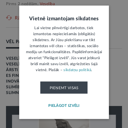
Pirms 2 nedēļām,
Veselība
Rādīt vēl
Vietnē izmantojam sīkdatnes
Lai vietne pilnvērtīgi darbotos, tiek
izmantotas nepieciešamās (obligātās)
sīkdatnes. Ar Jūsu piekrišanu var tikt
VĒL PAR ŠO TĒMU
izmantotas vēl citas – statistikas, sociālo
mediju un funkcionalitātes. Papildinformācijai
atveriet "Pielāgot izvēli". Jūs varat jebkurā
VESELĪBAS APRŪPE
brīdī mainīt savu izvēli, atgriežoties šajā
VESELĪBA
ĀRSTI
vietnē. Plašāk –
sīkdatņu politikā
.
ES FINANSĒJUMS
INOVĀCIJAS
SLIMĪBA
PIEŅEMT VISAS
SLIMNĪCA
PIELĀGOT IZVĒLI