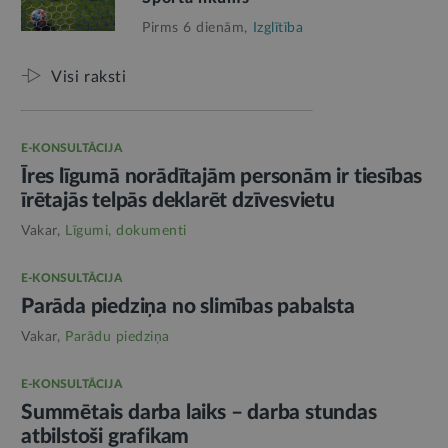
Pirms 6 dienām,
Izglītība
Visi raksti
E-KONSULTĀCIJA
Īres līgumā norādītajām personām ir tiesības
īrētajās telpās deklarēt dzīvesvietu
Vakar,
Līgumi, dokumenti
E-KONSULTĀCIJA
Parāda piedziņa no slimības pabalsta
Vakar,
Parādu piedziņa
E-KONSULTĀCIJA
Summētais darba laiks – darba stundas
atbilstoši grafikam