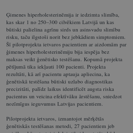
Ģimenes hiperholesterinēmija ir iedzimta slimība,
kas skar 1 no 250
–
300 cilvēkiem Latvijā un kas
būtiski palielina agrīnu sirds un asinsvadu slimību
risku, taču ilgstoši norit bez jebkādiem simptomiem.
Šī pilotprojekta ietvaros pacientiem ar aizdomām par
ģimenes hiperholesterinēmiju bija iespēja bez
maksas veikt ģenētisko testēšanu. Kopumā projekta
pētījumā tika iekļauti 100 pacienti. Projekta
rezultāti, kā arī pacientu aptauja apliecina, ka
ģenētiskā testēšana būtiski uzlabo diagnostikas
precizitāti, palīdz laikus identificēt augsta riska
pacientus un veicina efektīvāku ārstēšanu, sniedzot
nozīmīgus ieguvumus Latvijas pacientiem.
Pilotprojekta ietvaros, izmantojot mērķētās
ģenētiskās testēšanas metodi, 27 pacientiem jeb