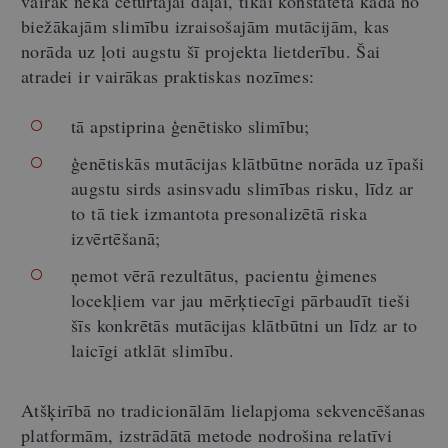
vairāk nekā ceturtajai daļai, tikai konstatēta kāda no
biežākajām slimību izraisošajām mutācijām, kas
norāda uz ļoti augstu šī projekta lietderību. Šai
atradei ir vairākas praktiskas nozīmes:
tā apstiprina ģenētisko slimību;
ģenētiskās mutācijas klātbūtne norāda uz īpaši
augstu sirds asinsvadu slimības risku, līdz ar
to tā tiek izmantota presonalizētā riska
izvērtēšanā;
ņemot vērā rezultātus, pacientu ģimenes
locekļiem var jau mērķtiecīgi pārbaudīt tieši
šīs konkrētās mutācijas klātbūtni un līdz ar to
laicīgi atklāt slimību.
Atšķirībā no tradicionālām lielapjoma sekvencēšanas
platformām, izstrādātā metode nodrošina relatīvi