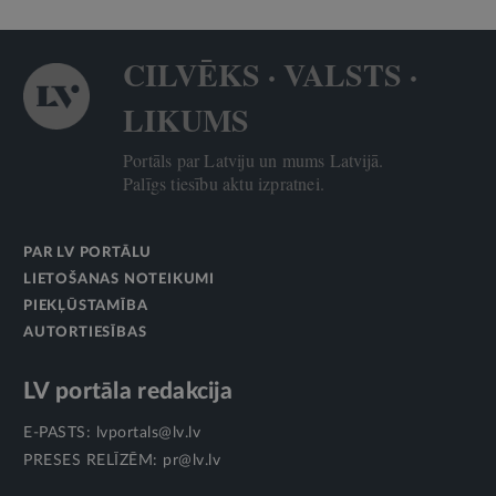
CILVĒKS · VALSTS ·
LIKUMS
Portāls par Latviju un mums Latvijā.
Palīgs tiesību aktu izpratnei.
PAR LV PORTĀLU
LIETOŠANAS NOTEIKUMI
PIEKĻŪSTAMĪBA
AUTORTIESĪBAS
LV portāla redakcija
E-PASTS:
lvportals@lv.lv
PRESES RELĪZĒM:
pr@lv.lv