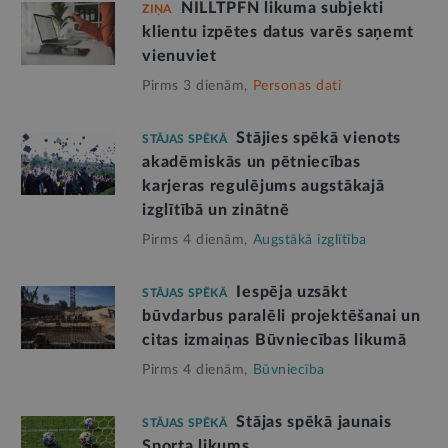
NILLTPFN likuma subjekti
ZIŅA
klientu izpētes datus varēs saņemt
vienuviet
Pirms 3 dienām,
Personas dati
Stājies spēkā vienots
STĀJAS SPĒKĀ
akadēmiskās un pētniecības
karjeras regulējums augstākajā
izglītībā un zinātnē
Pirms 4 dienām,
Augstākā izglītība
Iespēja uzsākt
STĀJAS SPĒKĀ
būvdarbus paralēli projektēšanai un
citas izmaiņas Būvniecības likumā
Pirms 4 dienām,
Būvniecība
Stājas spēkā jaunais
STĀJAS SPĒKĀ
Sporta likums