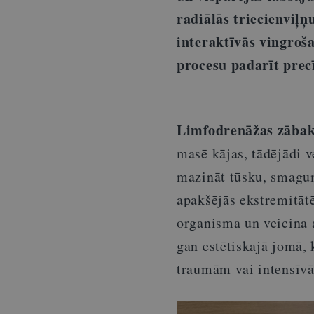
radiālās triecienviļņ
interaktīvās vingroša
procesu padarīt prec
Limfodrenāžas zābak
masē kājas, tādējādi ve
mazināt tūsku, smagum
apakšējās ekstremitāt
organisma un veicina 
gan estētiskajā jomā, 
traumām vai intensīv