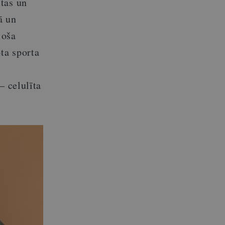
tas un
ā un
joša
ta sporta
– celulīta