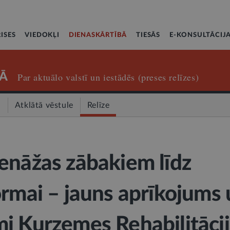
ISES
VIEDOKĻI
DIENASKĀRTĪBĀ
TIESĀS
E-KONSULTĀCIJ
Ā
Par aktuālo valstī un iestādēs (preses relīzes)
a
Atklātā vēstule
Relīze
enāžas zābakiem līdz
ormai – jauns aprīkojums
i Kurzemes Rehabilitāci