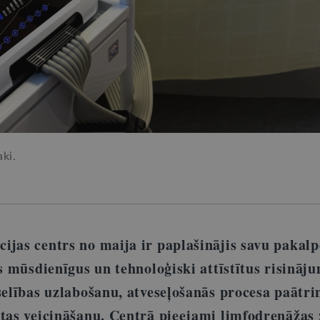
ki.
ijas centrs no maija ir paplašinājis savu paka
us mūsdienīgus un tehnoloģiski attīstītus risināj
eselības uzlabošanu, atveseļošanās procesa paātr
ūtas veicināšanu. Centrā pieejami limfodrenāžas 