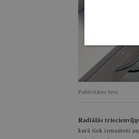
Publicitātes foto.
Radiālās triecienviļņ
kurā tiek izmantoti au