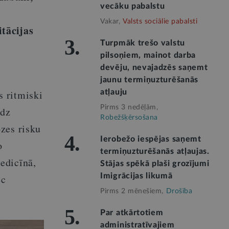
vecāku pabalstu
Vakar,
Valsts sociālie pabalsti
tācijas
3.
Turpmāk trešo valstu
pilsoņiem, mainot darba
devēju, nevajadzēs saņemt
jaunu termiņuzturēšanās
s ritmiski
atļauju
Pirms 3 nedēļām,
īdz
Robežšķērsošana
zes risku
4.
Ierobežo iespējas saņemt
o
termiņuzturēšanās atļaujas.
edicīnā,
Stājas spēkā plaši grozījumi
Imigrācijas likumā
ēc
Pirms 2 mēnešiem,
Drošība
5.
Par atkārtotiem
administratīvajiem