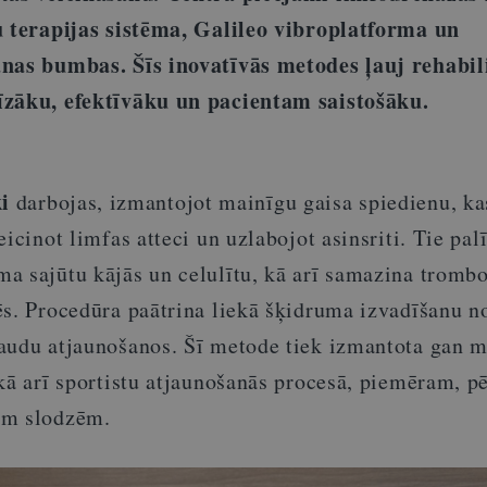
u terapijas sistēma, Galileo vibroplatforma un
nas bumbas. Šīs inovatīvās metodes ļauj rehabili
īzāku, efektīvāku un pacientam saistošāku.
i
darbojas, izmantojot mainīgu gaisa spiedienu, ka
icinot limfas atteci un uzlabojot asinsriti. Tie pal
a sajūtu kājās un celulītu, kā arī samazina trombo
ēs. Procedūra paātrina liekā šķidruma izvadīšanu n
audu atjaunošanos. Šī metode tiek izmantota gan m
kā arī sportistu atjaunošanās procesā, piemēram, p
ām slodzēm.