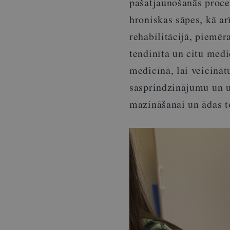
pašatjaunošanās proce
hroniskas sāpes, kā ar
rehabilitācijā, piemē
tendinīta un citu medi
medicīnā, lai veicinā
sasprindzinājumu un uz
mazināšanai un ādas t