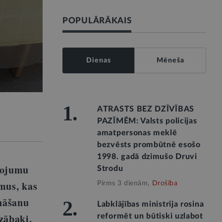
POPULĀRĀKAIS
Dienas
Mēneša
1.
ATRASTS BEZ DZĪVĪBAS
PAZĪMĒM: Valsts policijas
amatpersonas meklē
bezvēsts prombūtnē esošo
1998. gadā dzimušo Druvi
lpojumu
Strodu
umus, kas
Pirms 3 dienām,
Drošība
ināšanu
2.
Labklājības ministrija rosina
zābaki,
reformēt un būtiski uzlabot