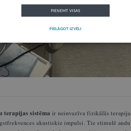
PIEŅEMT VISAS
PIELĀGOT IZVĒLI
u terapijas sistēma
ir neinvazīva fizikālās terapij
gstfrekvences akustiskie impulsi. Tie stimulē audu