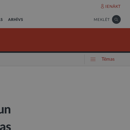
IENĀKT
AS
ARHĪVS
MEKLĒT
Tēmas
 un
jas