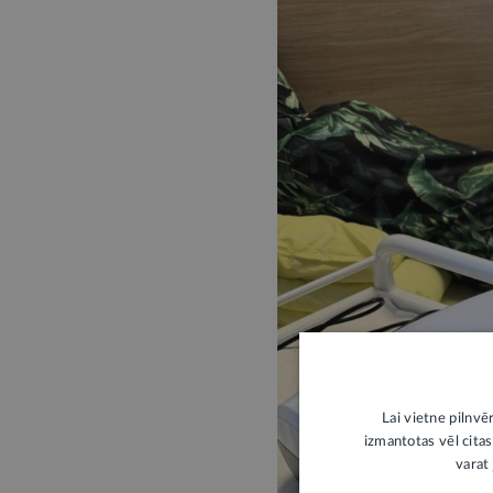
Lai vietne pilnvē
izmantotas vēl citas
varat 