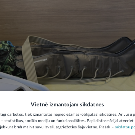
Vietnē izmantojam sīkdatnes
rtīgi darbotos, tiek izmantotas nepieciešamās (obligātās) sīkdatnes. Ar Jūsu p
 – statistikas, sociālo mediju un funkcionalitātes. Papildinformācijai atveriet "
jebkurā brīdī mainīt savu izvēli, atgriežoties šajā vietnē. Plašāk –
sīkdatņu po