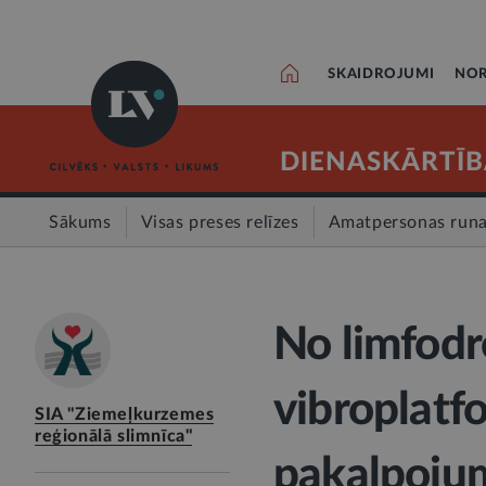
SKAIDROJUMI
NOR
DIENASKĀRTĪB
Sākums
Visas preses relīzes
Amatpersonas run
No limfodr
vibroplatf
SIA "Ziemeļkurzemes
reģionālā slimnīca"
pakalpojum