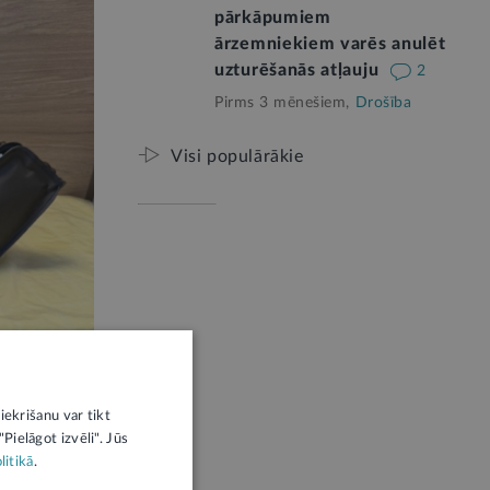
pārkāpumiem
ārzemniekiem varēs anulēt
uzturēšanās atļauju
2
Pirms 3 mēnešiem,
Drošība
Visi populārākie
iekrišanu var tikt
Pielāgot izvēli". Jūs
litikā
.