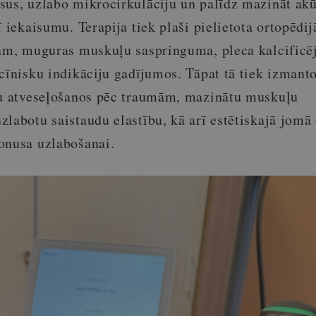
sus, uzlabo mikrocirkulāciju un palīdz mazināt akū
ī iekaisumu. Terapija tiek plaši pielietota ortopēdij
ram, muguras muskuļu saspringuma, pleca kalcificē
cīnisku indikāciju gadījumos. Tāpat tā tiek izmanto
tu atveseļošanos pēc traumām, mazinātu muskuļu
labotu saistaudu elastību, kā arī estētiskajā jomā 
onusa uzlabošanai.