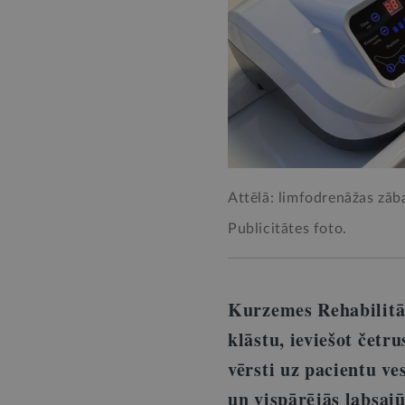
Attēlā: limfodrenāžas zāba
Publicitātes foto.
Kurzemes Rehabilitāc
klāstu, ieviešot četr
vērsti uz pacientu v
un vispārējās labsaj