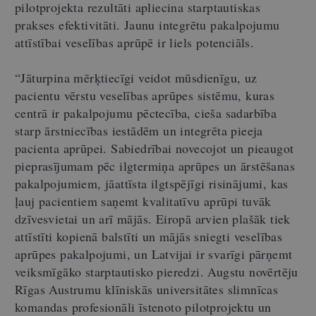
pilotprojekta rezultāti apliecina starptautiskas
prakses efektivitāti. Jaunu integrētu pakalpojumu
attīstībai veselības aprūpē ir liels potenciāls.
“Jāturpina mērķtiecīgi veidot mūsdienīgu, uz
pacientu vērstu veselības aprūpes sistēmu, kuras
centrā ir pakalpojumu pēctecība, cieša sadarbība
starp ārstniecības iestādēm un integrēta pieeja
pacienta aprūpei. Sabiedrībai novecojot un pieaugot
pieprasījumam pēc ilgtermiņa aprūpes un ārstēšanas
pakalpojumiem, jāattīsta ilgtspējīgi risinājumi, kas
ļauj pacientiem saņemt kvalitatīvu aprūpi tuvāk
dzīvesvietai un arī mājās. Eiropā arvien plašāk tiek
attīstīti kopienā balstīti un mājās sniegti veselības
aprūpes pakalpojumi, un Latvijai ir svarīgi pārņemt
veiksmīgāko starptautisko pieredzi. Augstu novērtēju
Rīgas Austrumu klīniskās universitātes slimnīcas
komandas profesionāli īstenoto pilotprojektu un