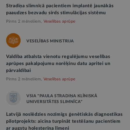
Stradiņa slimnīcā pacientiem implantē jaunākās
paaudzes bezvadu sirds stimulācijas sistēmu
Pirms 2 mēnešiem,
Veselības aprūpe
VESELĪBAS MINISTRIJA
Valdība atbalsta vienotu regulējumu veselības
aprūpes pakalpojumu norēķinu datu apritei un
pārvaldībai
Pirms 2 mēnešiem,
Veselības aprūpe
VSIA "PAULA STRADIŅA KLĪNISKĀ
UNIVERSITĀTES SLIMNĪCA"
Latvijā noslēdzies nozīmīgs ģenētiskās diagnostikas
pilotprojekts: aicina turpināt testēšanu pacientiem
ar augstu holesterīna līmeni