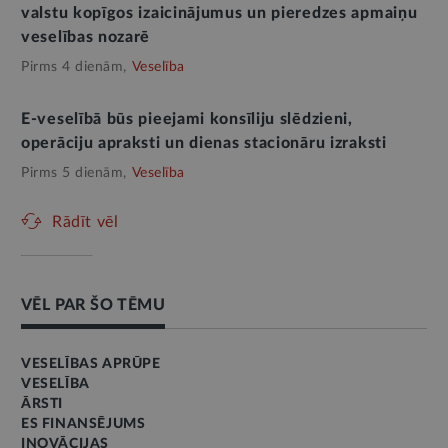
valstu kopīgos izaicinājumus un pieredzes apmaiņu
veselības nozarē
Pirms 4 dienām,
Veselība
E-veselībā būs pieejami konsīliju slēdzieni,
operāciju apraksti un dienas stacionāru izraksti
Pirms 5 dienām,
Veselība
Rādīt vēl
VĒL PAR ŠO TĒMU
VESELĪBAS APRŪPE
VESELĪBA
ĀRSTI
ES FINANSĒJUMS
INOVĀCIJAS