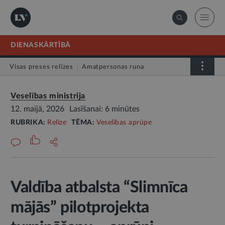
DIENASKĀRTĪBĀ
Visas preses relīzes
Amatpersonas runa
Atklātā vēstule
Relīze
Veselības ministrija
12. maijā, 2026
Lasīšanai: 6 minūtes
RUBRIKA:
Relīze
TĒMA:
Veselības aprūpe
Valdība atbalsta “Slimnīca
mājās” pilotprojekta