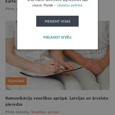
karte?
vietnē. Plašāk –
sīkdatņu politikā
.
Pirms mēneša,
Veselības aprūpe
PIEŅEMT VISAS
PIELĀGOT IZVĒLI
TUVPLĀNĀ
Komunikācija veselības aprūpē. Latvijas un ārvalstu
pieredze
Pirms mēneša,
Veselības aprūpe