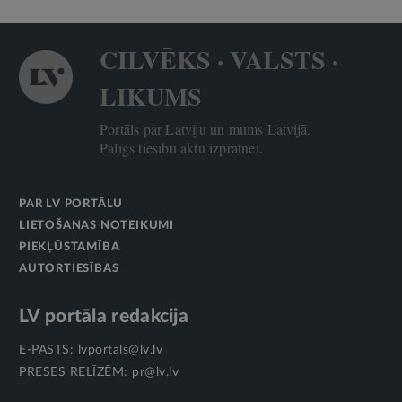
CILVĒKS · VALSTS ·
LIKUMS
Portāls par Latviju un mums Latvijā.
Palīgs tiesību aktu izpratnei.
PAR LV PORTĀLU
LIETOŠANAS NOTEIKUMI
PIEKĻŪSTAMĪBA
AUTORTIESĪBAS
LV portāla redakcija
E-PASTS:
lvportals@lv.lv
PRESES RELĪZĒM:
pr@lv.lv