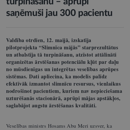
turpināšanu – aprūpi
saņēmuši jau 300 pacientu
Valdība otrdien, 12. maijā, izskatīja
pilotprojekta “Slimnīca mājās” starprezultātus
un atbalstīja tā turpināšanu, atzīstot attālināti
organizētas ārstēšanas potenciālu kļūt par daļu
no mūsdienīgas un integrētas veselības aprūpes
sistēmas. Dati apliecina, ka modelis palīdz
efektīvāk izmantot slimnīcu resursus, vienlaikus
nodrošinot pacientiem, kuriem nav nepieciešama
uzturēšanās stacionārā, aprūpi mājas apstākļos,
saglabājot augstu ārstēšanas kvalitāti.
Veselības ministrs Hosams Abu Meri uzsver, ka