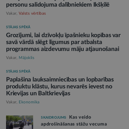
personu salidojuma dalībniekiem Ikšķilē
Vakar,
Valsts vērtības
STĀJAS SPĒKĀ
Grozījumi, lai dzīvokļu īpašnieku kopības var
savā vārdā slēgt līgumus par atbalsta
programmas aizdevumu māju atjaunošanai
Vakar,
Mājoklis
STĀJAS SPĒKĀ
Paplašina lauksaimniecības un lopbarības
produktu klāstu, kurus nevarēs ievest no
Krievijas un Baltkrievijas
Vakar,
Ekonomika
Kas veido
SKAIDROJUMS
apdrošināšanas stāžu vecuma