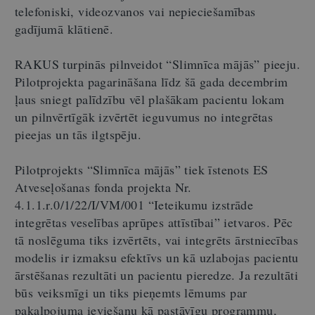
telefoniski, videozvanos vai nepieciešamības
gadījumā klātienē.
RAKUS turpinās pilnveidot “Slimnīca mājās” pieeju.
Pilotprojekta pagarināšana līdz šā gada decembrim
ļaus sniegt palīdzību vēl plašākam pacientu lokam
un pilnvērtīgāk izvērtēt ieguvumus no integrētas
pieejas un tās ilgtspēju.
Pilotprojekts “Slimnīca mājās” tiek īstenots ES
Atveseļošanas fonda projekta Nr.
4.1.1.r.0/1/22/I/VM/001 “Ieteikumu izstrāde
integrētas veselības aprūpes attīstībai” ietvaros. Pēc
tā noslēguma tiks izvērtēts, vai integrēts ārstniecības
modelis ir izmaksu efektīvs un kā uzlabojas pacientu
ārstēšanas rezultāti un pacientu pieredze. Ja rezultāti
būs veiksmīgi un tiks pieņemts lēmums par
pakalpojuma ieviešanu kā pastāvīgu programmu,