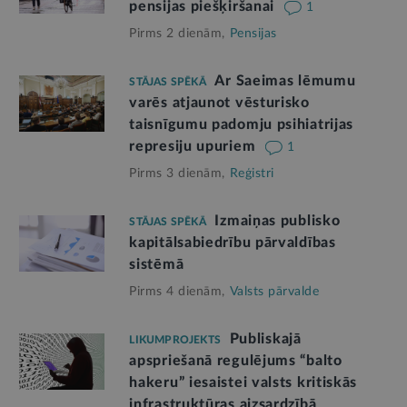
pensijas piešķiršanai
1
Pirms 2 dienām,
Pensijas
Ar Saeimas lēmumu
STĀJAS SPĒKĀ
varēs atjaunot vēsturisko
taisnīgumu padomju psihiatrijas
represiju upuriem
1
Pirms 3 dienām,
Reģistri
Izmaiņas publisko
STĀJAS SPĒKĀ
kapitālsabiedrību pārvaldības
sistēmā
Pirms 4 dienām,
Valsts pārvalde
Publiskajā
LIKUMPROJEKTS
apspriešanā regulējums “balto
hakeru” iesaistei valsts kritiskās
infrastruktūras aizsardzībā