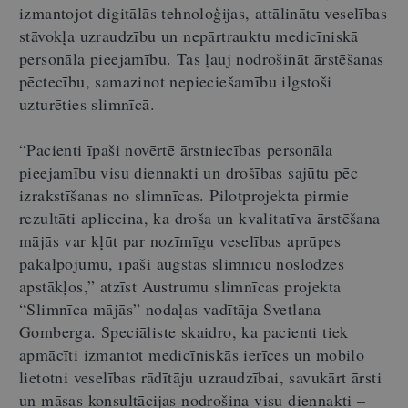
izmantojot digitālās tehnoloģijas, attālinātu veselības
stāvokļa uzraudzību un nepārtrauktu medicīniskā
personāla pieejamību. Tas ļauj nodrošināt ārstēšanas
pēctecību, samazinot nepieciešamību ilgstoši
uzturēties slimnīcā.
“Pacienti īpaši novērtē ārstniecības personāla
pieejamību visu diennakti un drošības sajūtu pēc
izrakstīšanas no slimnīcas. Pilotprojekta pirmie
rezultāti apliecina, ka droša un kvalitatīva ārstēšana
mājās var kļūt par nozīmīgu veselības aprūpes
pakalpojumu, īpaši augstas slimnīcu noslodzes
apstākļos,” atzīst Austrumu slimnīcas projekta
“Slimnīca mājās” nodaļas vadītāja Svetlana
Gomberga. Speciāliste skaidro, ka pacienti tiek
apmācīti izmantot medicīniskās ierīces un mobilo
lietotni veselības rādītāju uzraudzībai, savukārt ārsti
un māsas konsultācijas nodrošina visu diennakti
–