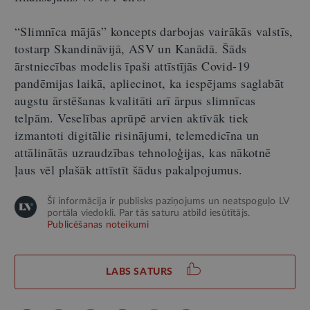
“Slimnīca mājās” koncepts darbojas vairākās valstīs,
tostarp Skandināvijā, ASV un Kanādā. Šāds
ārstniecības modelis īpaši attīstījās Covid-19
pandēmijas laikā, apliecinot, ka iespējams saglabāt
augstu ārstēšanas kvalitāti arī ārpus slimnīcas
telpām. Veselības aprūpē arvien aktīvāk tiek
izmantoti digitālie risinājumi, telemedicīna un
attālinātās uzraudzības tehnoloģijas, kas nākotnē
ļaus vēl plašāk attīstīt šādus pakalpojumus.
Šī informācija ir publisks paziņojums un neatspoguļo LV
portāla viedokli. Par tās saturu atbild iesūtītājs.
Publicēšanas noteikumi
LABS SATURS