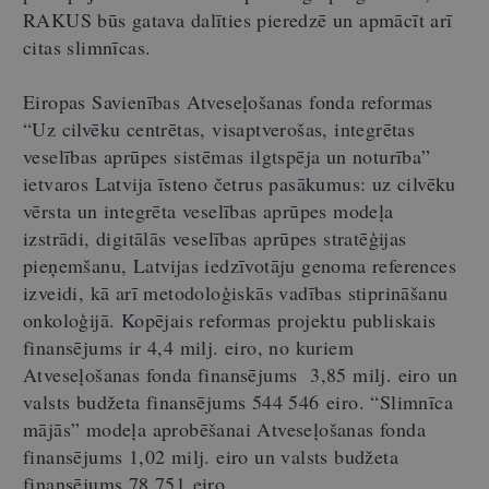
RAKUS būs gatava dalīties pieredzē un apmācīt arī
citas slimnīcas.
Eiropas Savienības Atveseļošanas fonda reformas
“Uz cilvēku centrētas, visaptverošas, integrētas
veselības aprūpes sistēmas ilgtspēja un noturība”
ietvaros Latvija īsteno četrus pasākumus: uz cilvēku
vērsta un integrēta veselības aprūpes modeļa
izstrādi, digitālās veselības aprūpes stratēģijas
pieņemšanu, Latvijas iedzīvotāju genoma references
izveidi, kā arī metodoloģiskās vadības stiprināšanu
onkoloģijā. Kopējais reformas projektu publiskais
finansējums ir 4,4 milj. eiro, no kuriem
Atveseļošanas fonda finansējums 3,85 milj. eiro
un
valsts budžeta finansējums 544 546 eiro. “Slimnīca
mājās” modeļa aprobēšanai Atveseļošanas fonda
finansējums 1,02 milj. eiro un valsts budžeta
finansējums 78 751 eiro
.