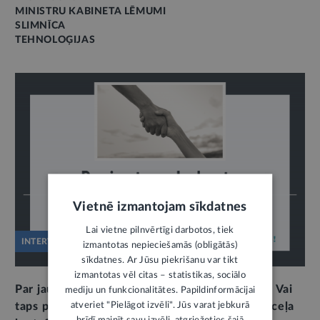
MINISTRU KABINETA LĒMUMI
SLIMNĪCA
TEHNOLOĢIJAS
Vietnē izmantojam sīkdatnes
Lai vietne pilnvērtīgi darbotos, tiek
INTERVIJA
izmantotas nepieciešamās (obligātās)
sīkdatnes. Ar Jūsu piekrišanu var tikt
izmantotas vēl citas – statistikas, sociālo
Par jaunu pieeju veselības politikas plānošanā. Vai
mediju un funkcionalitātes. Papildinformācijai
atveriet "Pielāgot izvēli". Jūs varat jebkurā
taps psihisko saslimšanu un atkarību pacienta ceļa
brīdī mainīt savu izvēli, atgriežoties šajā