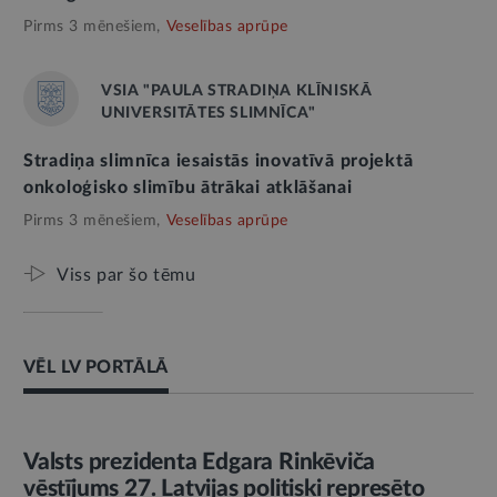
Pirms 3 mēnešiem,
Veselības aprūpe
VSIA "PAULA STRADIŅA KLĪNISKĀ
UNIVERSITĀTES SLIMNĪCA"
Stradiņa slimnīca iesaistās inovatīvā projektā
onkoloģisko slimību ātrākai atklāšanai
Pirms 3 mēnešiem,
Veselības aprūpe
Viss par šo tēmu
VĒL LV PORTĀLĀ
AMATPERSONAS RUNA
Valsts prezidenta Edgara Rinkēviča
vēstījums 27. Latvijas politiski represēto