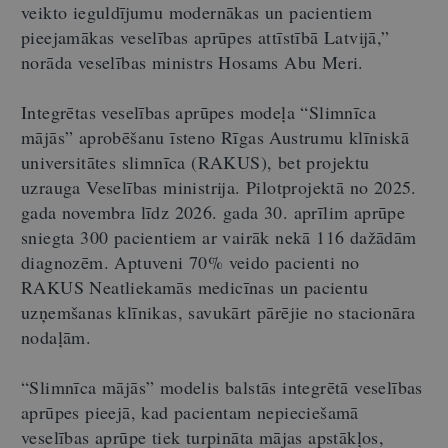
veikto ieguldījumu modernākas un pacientiem
pieejamākas veselības aprūpes attīstībā Latvijā,”
norāda veselības ministrs Hosams Abu Meri.
Integrētas veselības aprūpes modeļa “Slimnīca
mājās” aprobēšanu īsteno Rīgas Austrumu klīniskā
universitātes slimnīca (RAKUS), bet projektu
uzrauga Veselības ministrija. Pilotprojektā no 2025.
gada novembra līdz 2026. gada 30. aprīlim aprūpe
sniegta 300 pacientiem ar vairāk nekā 116 dažādām
diagnozēm. Aptuveni 70% veido pacienti no
RAKUS Neatliekamās medicīnas un pacientu
uzņemšanas klīnikas, savukārt pārējie no stacionāra
nodaļām.
“Slimnīca mājās” modelis balstās integrētā veselības
aprūpes pieejā, kad pacientam nepieciešamā
veselības aprūpe tiek turpināta mājas apstākļos,