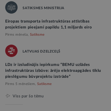
SATIKSMES MINISTRIJA
Eiropas transporta infrastruktūras attīstības
projektiem pieejami papildu 1,1 miljards eiro
Pirms mēneša,
Satiksme
LATVIJAS DZELZCEĻŠ
LDz ir izsludinājis iepirkumu “BEMU uzlādes
infrastruktūras izbūve: ārējo elektroapgādes tīklu
pieslēgumu būvprojektu izstrāde”
Pirms 5 mēnešiem,
Satiksme
Viss par šo tēmu