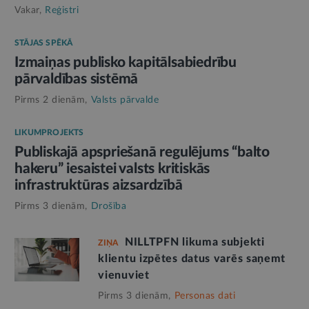
Vakar,
Reģistri
STĀJAS SPĒKĀ
Izmaiņas publisko kapitālsabiedrību
pārvaldības sistēmā
Pirms 2 dienām,
Valsts pārvalde
LIKUMPROJEKTS
Publiskajā apspriešanā regulējums “balto
hakeru” iesaistei valsts kritiskās
infrastruktūras aizsardzībā
Pirms 3 dienām,
Drošība
NILLTPFN likuma subjekti
ZIŅA
klientu izpētes datus varēs saņemt
vienuviet
Pirms 3 dienām,
Personas dati