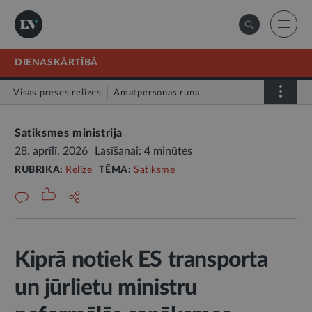
DIENASKĀRTĪBĀ
Visas preses relīzes
Amatpersonas runa
Atklātā vēstule
Relīze
Satiksmes ministrija
28. aprīlī, 2026
Lasīšanai: 4 minūtes
RUBRIKA:
Relīze
TĒMA:
Satiksme
Kiprā notiek ES transporta
un jūrlietu ministru