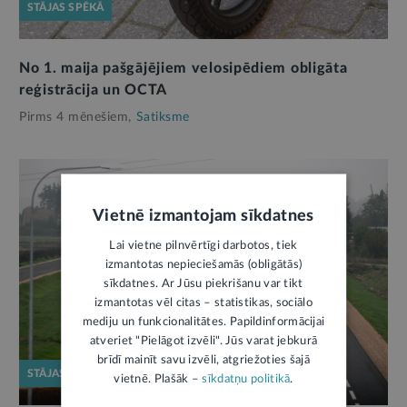
STĀJAS SPĒKĀ
No 1. maija pašgājējiem velosipēdiem obligāta
reģistrācija un OCTA
Pirms 4 mēnešiem,
Satiksme
Vietnē izmantojam sīkdatnes
Lai vietne pilnvērtīgi darbotos, tiek
izmantotas nepieciešamās (obligātās)
sīkdatnes. Ar Jūsu piekrišanu var tikt
izmantotas vēl citas – statistikas, sociālo
mediju un funkcionalitātes. Papildinformācijai
atveriet "Pielāgot izvēli". Jūs varat jebkurā
brīdī mainīt savu izvēli, atgriežoties šajā
STĀJAS SPĒKĀ
vietnē. Plašāk –
sīkdatņu politikā
.