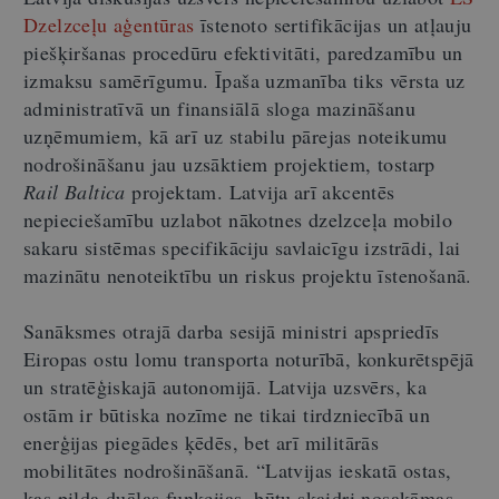
Dzelzceļu aģentūras
īstenoto sertifikācijas un atļauju
piešķiršanas procedūru efektivitāti, paredzamību un
izmaksu samērīgumu. Īpaša uzmanība tiks vērsta uz
administratīvā un finansiālā sloga mazināšanu
uzņēmumiem, kā arī uz stabilu pārejas noteikumu
nodrošināšanu jau uzsāktiem projektiem, tostarp
Rail Baltica
projektam. Latvija arī akcentēs
nepieciešamību uzlabot nākotnes dzelzceļa mobilo
sakaru sistēmas specifikāciju savlaicīgu izstrādi, lai
mazinātu nenoteiktību un riskus projektu īstenošanā.
Sanāksmes otrajā darba sesijā ministri apspriedīs
Eiropas ostu lomu transporta noturībā, konkurētspējā
un stratēģiskajā autonomijā. Latvija uzsvērs, ka
ostām ir būtiska nozīme ne tikai tirdzniecībā un
enerģijas piegādes ķēdēs, bet arī militārās
mobilitātes nodrošināšanā. “Latvijas ieskatā ostas,
kas pilda duālas funkcijas, būtu skaidri nosakāmas