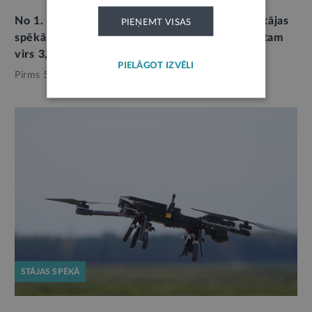
No 1. marta paplašināts maksas ceļu tīkls un stājas
PIEŅEMT VISAS
spēkā vinješu likmju izmaiņas kravas transportam
virs 3,5 tonnām
PIELĀGOT IZVĒLI
Pirms 5 mēnešiem,
Satiksme
STĀJAS SPĒKĀ