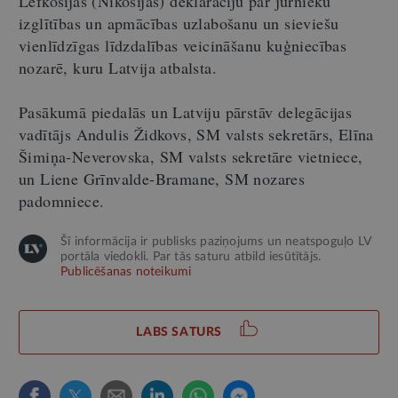
Lefkosijas (Nikosijas) deklarāciju par jūrnieku
izglītības un apmācības uzlabošanu un sieviešu
vienlīdzīgas līdzdalības veicināšanu kuģniecības
nozarē, kuru Latvija atbalsta.
Pasākumā piedalās un Latviju pārstāv delegācijas
vadītājs Andulis Židkovs, SM valsts sekretārs, Elīna
Šimiņa-Neverovska, SM valsts sekretāre vietniece,
un Liene Grīnvalde-Bramane, SM nozares
padomniece.
Šī informācija ir publisks paziņojums un neatspoguļo LV
portāla viedokli. Par tās saturu atbild iesūtītājs.
Publicēšanas noteikumi
LABS SATURS