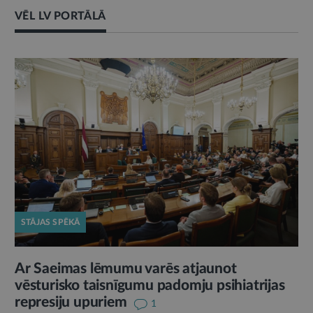
VĒL LV PORTĀLĀ
STĀJAS SPĒKĀ
Ar Saeimas lēmumu varēs atjaunot
vēsturisko taisnīgumu padomju psihiatrijas
represiju upuriem
1