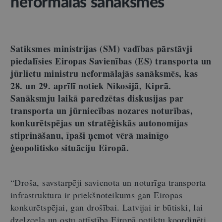
neformālās sanāksmes
Satiksmes ministrijas (SM) vadības pārstāvji
piedalīsies Eiropas Savienības (ES) transporta un
jūrlietu ministru neformālajās sanāksmēs, kas
28. un 29. aprīlī notiek Nikosijā, Kiprā.
Sanāksmju laikā paredzētas diskusijas par
transporta un jūrniecības nozares noturības,
konkurētspējas un stratēģiskās autonomijas
stiprināšanu, īpaši ņemot vērā mainīgo
ģeopolitisko situāciju Eiropā.
“Droša, savstarpēji savienota un noturīga transporta
infrastruktūra ir priekšnoteikums gan Eiropas
konkurētspējai, gan drošībai. Latvijai ir būtiski, lai
dzelzceļa un ostu attīstība Eiropā notiktu koordinēti,