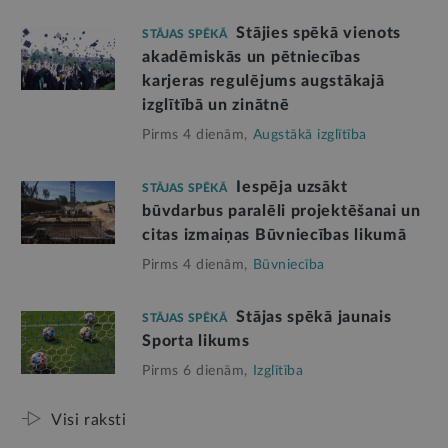
Stājies spēkā vienots
STĀJAS SPĒKĀ
akadēmiskās un pētniecības
karjeras regulējums augstākajā
izglītībā un zinātnē
Pirms 4 dienām,
Augstākā izglītība
Iespēja uzsākt
STĀJAS SPĒKĀ
būvdarbus paralēli projektēšanai un
citas izmaiņas Būvniecības likumā
Pirms 4 dienām,
Būvniecība
Stājas spēkā jaunais
STĀJAS SPĒKĀ
Sporta likums
Pirms 6 dienām,
Izglītība
Visi raksti