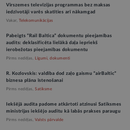
Virszemes televīzijas programmas bez maksas
iedzīvotāji varēs skatīties arī nākamgad
Vakar,
Telekomunikācijas
Pabeigts “Rail Baltica” dokumentu pieejamības
audits: deklasificēta lielākā daļa iepriekš
ierobežotas pieejamības dokumentu
Pirms nedēļas,
Līgumi, dokumenti
R. Kozlovskis: valdība dod zaļo gaismu “airBaltic”
biznesa plāna īstenošanai
Pirms nedēļas,
Satiksme
Iekšējā audita padome atkārtoti atzinusi Satiksmes
ministrijas iekšējo auditu kā labās prakses paraugu
Pirms nedēļas,
Valsts pārvalde