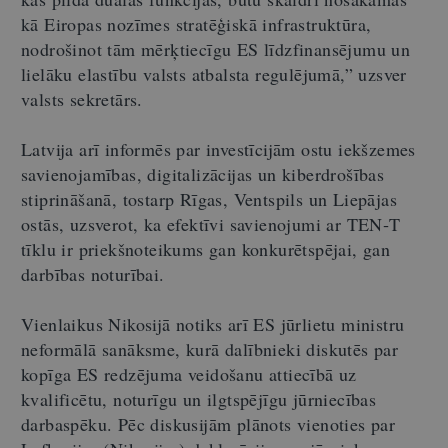
kā Eiropas nozīmes stratēģiskā infrastruktūra,
nodrošinot tām mērķtiecīgu ES līdzfinansējumu un
lielāku elastību valsts atbalsta regulējumā,” uzsver
valsts sekretārs.
Latvija arī informēs par investīcijām ostu iekšzemes
savienojamības, digitalizācijas un kiberdrošības
stiprināšanā, tostarp Rīgas, Ventspils un Liepājas
ostās, uzsverot, ka efektīvi savienojumi ar TEN‑T
tīklu ir priekšnoteikums gan konkurētspējai, gan
darbības noturībai.
Vienlaikus Nikosijā notiks arī ES jūrlietu ministru
neformālā sanāksme, kurā dalībnieki diskutēs par
kopīga ES redzējuma veidošanu attiecībā uz
kvalificētu, noturīgu un ilgtspējīgu jūrniecības
darbaspēku. Pēc diskusijām plānots vienoties par