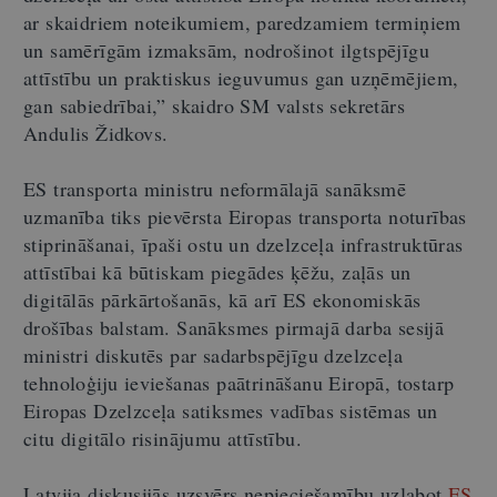
ar skaidriem noteikumiem, paredzamiem termiņiem
un samērīgām izmaksām, nodrošinot ilgtspējīgu
attīstību un praktiskus ieguvumus gan uzņēmējiem,
gan sabiedrībai,” skaidro SM valsts sekretārs
Andulis Židkovs.
ES transporta ministru neformālajā sanāksmē
uzmanība tiks pievērsta Eiropas transporta noturības
stiprināšanai, īpaši ostu un dzelzceļa infrastruktūras
attīstībai kā būtiskam piegādes ķēžu, zaļās un
digitālās pārkārtošanās, kā arī ES ekonomiskās
drošības balstam. Sanāksmes pirmajā darba sesijā
ministri diskutēs par sadarbspējīgu dzelzceļa
tehnoloģiju ieviešanas paātrināšanu Eiropā, tostarp
Eiropas Dzelzceļa satiksmes vadības sistēmas un
citu digitālo risinājumu attīstību.
Latvija diskusijās uzsvērs nepieciešamību uzlabot
ES