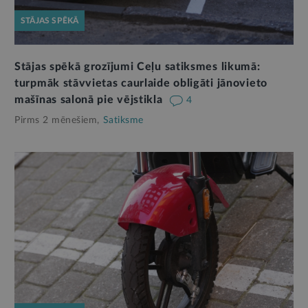
STĀJAS SPĒKĀ
Stājas spēkā grozījumi Ceļu satiksmes likumā:
turpmāk stāvvietas caurlaide obligāti jānovieto
mašīnas salonā pie vējstikla
4
Pirms 2 mēnešiem,
Satiksme