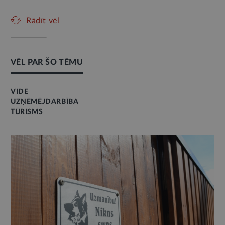
Rādīt vēl
VĒL PAR ŠO TĒMU
VIDE
UZŅĒMĒJDARBĪBA
TŪRISMS