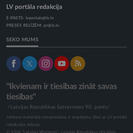
LV portāla redakcija
E-PASTS:
lvportals@lv.lv
PRESES RELĪZĒM:
pr@lv.lv
SEKO MUMS
"Ikvienam ir tiesības zināt savas
tiesības"
/Latvijas Republikas Satversmes 90. pants/
Jebkura materiāla izmantošana ir iespējama tikai ar LV portāla
redakcijas atļauju.
© VSIA "Latvijas Vēstnesis", Latvijas Republikas oficiālais