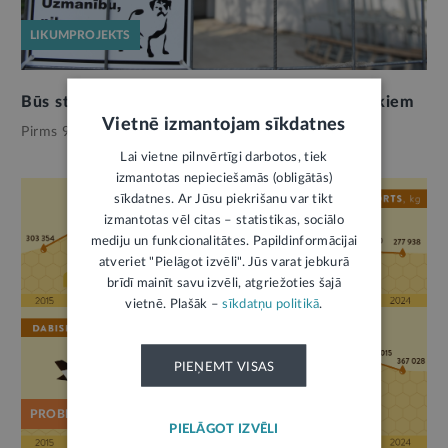
LIKUMPROJEKTS
Būs stingrākas prasības bīstamu suņu saimniekiem
Vietnē izmantojam sīkdatnes
Pirms 9 mēnešiem,
Vide
Lai vietne pilnvērtīgi darbotos, tiek
izmantotas nepieciešamās (obligātās)
sīkdatnes. Ar Jūsu piekrišanu var tikt
izmantotas vēl citas – statistikas, sociālo
mediju un funkcionalitātes. Papildinformācijai
atveriet "Pielāgot izvēli". Jūs varat jebkurā
brīdī mainīt savu izvēli, atgriežoties šajā
vietnē. Plašāk –
sīkdatņu politikā
.
PIEŅEMT VISAS
PROBLĒMA
PIELĀGOT IZVĒLI