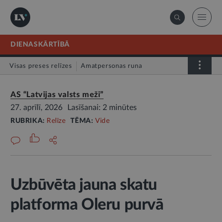
DIENASKĀRTĪBĀ
Visas preses relīzes
Amatpersonas runa
Atklātā vēstule
Relīze
AS “Latvijas valsts meži”
27. aprīlī, 2026
Lasīšanai: 2 minūtes
RUBRIKA:
Relīze
TĒMA:
Vide
Uzbūvēta jauna skatu
platforma Oleru purvā