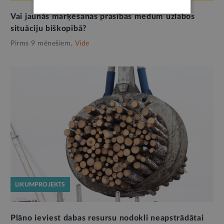
Vai jaunās marķēšanas prasības medum uzlabos
situāciju biškopībā?
Pirms 9 mēnešiem,
Vide
LIKUMPROJEKTS
Plāno ieviest dabas resursu nodokli neapstrādātai