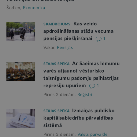
Šodien,
Ekonomika
Kas veido
SKAIDROJUMS
apdrošināšanas stāžu vecuma
pensijas piešķiršanai
1
Vakar,
Pensijas
Ar Saeimas lēmumu
STĀJAS SPĒKĀ
varēs atjaunot vēsturisko
taisnīgumu padomju psihiatrijas
represiju upuriem
1
Pirms 2 dienām,
Reģistri
Izmaiņas publisko
STĀJAS SPĒKĀ
kapitālsabiedrību pārvaldības
sistēmā
Pirms 3 dienām,
Valsts pārvalde