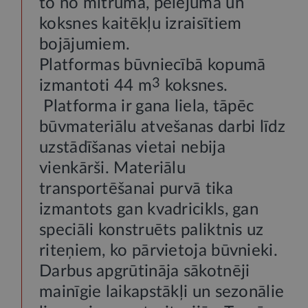
to no mitruma, pelējuma un
koksnes kaitēkļu izraisītiem
bojājumiem.
Platformas būvniecībā kopumā
3
izmantoti 44 m
koksnes.
Platforma ir gana liela, tāpēc
būvmateriālu atvešanas darbi līdz
uzstādīšanas vietai nebija
vienkārši. Materiālu
transportēšanai purvā tika
izmantots gan kvadricikls, gan
speciāli konstruēts paliktnis uz
riteņiem, ko pārvietoja būvnieki.
Darbus apgrūtināja sākotnēji
mainīgie laikapstākļi un sezonālie