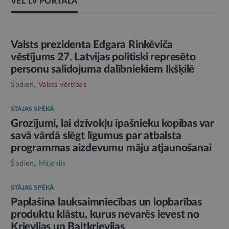
VĒL LV PORTĀLĀ
AMATPERSONAS RUNA
Valsts prezidenta Edgara Rinkēviča
vēstījums 27. Latvijas politiski represēto
personu salidojuma dalībniekiem Ikšķilē
Šodien,
Valsts vērtības
STĀJAS SPĒKĀ
Grozījumi, lai dzīvokļu īpašnieku kopības var
savā vārdā slēgt līgumus par atbalsta
programmas aizdevumu māju atjaunošanai
Šodien,
Mājoklis
STĀJAS SPĒKĀ
Paplašina lauksaimniecības un lopbarības
produktu klāstu, kurus nevarēs ievest no
Krievijas un Baltkrievijas