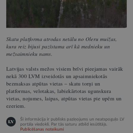
Skatu platforma atrodas netālu no Oleru muižas,
kura reiz bijusi pazīstama arī kā mednieku un
mežsaimnieku nams.
Latvijas valsts mežos visiem brīvi pieejamas vairāk
nekā 300 LVM izveidotās un apsaimniekotās
bezmaksas atpūtas vietas – skatu torņi un
platformas, velotakas, labiekārtotas ugunskura
vietas, nojumes, laipas, atpūtas vietas pie upēm un
ezeriem.
Šī informācija ir publisks paziņojums un neatspoguļo LV
portāla viedokli. Par tās saturu atbild iesūtītājs.
Publicēšanas noteikumi