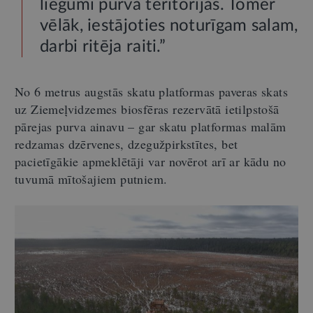
liegumi purva teritorijās. Tomēr
vēlāk, iestājoties noturīgam salam,
darbi ritēja raiti.”
No 6 metrus augstās skatu platformas paveras skats
uz Ziemeļvidzemes biosfēras rezervātā ietilpstošā
pārejas purva ainavu – gar skatu platformas malām
redzamas dzērvenes, dzegužpirkstītes, bet
pacietīgākie apmeklētāji var novērot arī ar kādu no
tuvumā mītošajiem putniem.