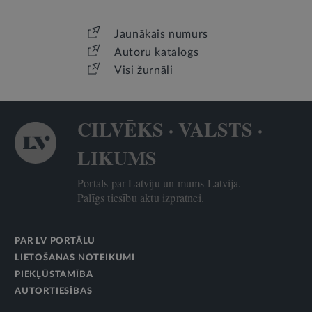
Jaunākais numurs
Autoru katalogs
Visi žurnāli
CILVĒKS · VALSTS ·
LIKUMS
Portāls par Latviju un mums Latvijā.
Palīgs tiesību aktu izpratnei.
PAR LV PORTĀLU
LIETOŠANAS NOTEIKUMI
PIEKĻŪSTAMĪBA
AUTORTIESĪBAS