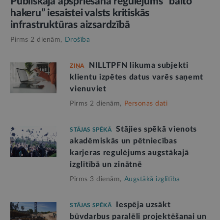
Publiskajā apspriešanā regulējums “balto
hakeru” iesaistei valsts kritiskās
infrastruktūras aizsardzībā
Pirms 2 dienām,
Drošība
NILLTPFN likuma subjekti
ZIŅA
klientu izpētes datus varēs saņemt
vienuviet
Pirms 2 dienām,
Personas dati
Stājies spēkā vienots
STĀJAS SPĒKĀ
akadēmiskās un pētniecības
karjeras regulējums augstākajā
izglītībā un zinātnē
Pirms 3 dienām,
Augstākā izglītība
Iespēja uzsākt
STĀJAS SPĒKĀ
būvdarbus paralēli projektēšanai un