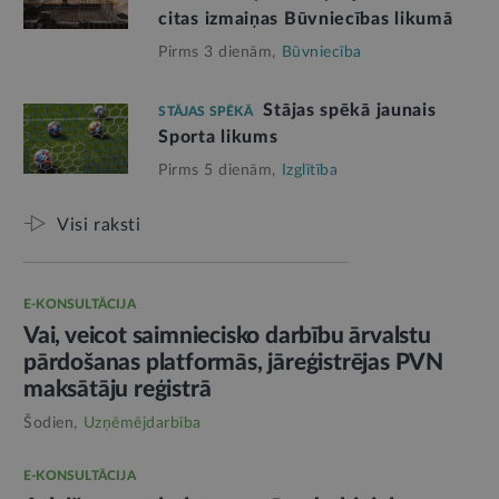
citas izmaiņas Būvniecības likumā
Pirms 3 dienām,
Būvniecība
Stājas spēkā jaunais
STĀJAS SPĒKĀ
Sporta likums
Pirms 5 dienām,
Izglītība
Visi raksti
E-KONSULTĀCIJA
Vai, veicot saimniecisko darbību ārvalstu
pārdošanas platformās, jāreģistrējas PVN
maksātāju reģistrā
Šodien,
Uzņēmējdarbība
E-KONSULTĀCIJA