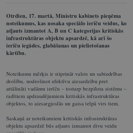
Otrdien, 17. martā, Ministru kabinets pieņēma
noteikumus, kas nosaka speciālo ierīču veidus, ko
atļauts izmantot A, B un C kategorijas kritiskās
infrastruktūras objektu apsardzē, kā arī šo
ierīču iegādes, glabāšanas un pielietošanas
kārtību.
Noteikumu mērķis ir stiprināt valsts un sabiedrības
drošību, nodrošinot efektīvu aizsardzību pret
attālināti vadāmu ierīču – tostarp bezpilota sistēmu –
radītiem apdraudējumiem kritiskās infrastruktūras
objektos, to aizsargjoslās un gaisa telpā virs tiem.
Saskaņā ar noteikumiem kritiskās infrastruktūras
objektu apsardzē būs atļauts izmantot divu veidu
speciālās ierīces: