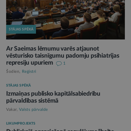
STĀJAS SPĒKĀ
Ar Saeimas lēmumu varēs atjaunot
vēsturisko taisnīgumu padomju psihiatrijas
represiju upuriem
1
Šodien,
Reģistri
STĀJAS SPĒKĀ
Izmaiņas publisko kapitālsabiedrību
pārvaldības sistēmā
Vakar,
Valsts pārvalde
LIKUMPROJEKTS