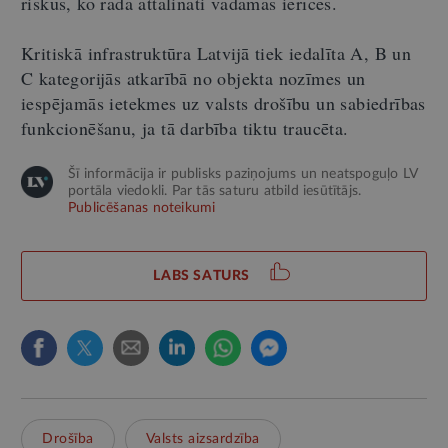
riskus, ko rada attālināti vadāmas ierīces.
Kritiskā infrastruktūra Latvijā tiek iedalīta A, B un
C kategorijās atkarībā no objekta nozīmes un
iespējamās ietekmes uz valsts drošību un sabiedrības
funkcionēšanu, ja tā darbība tiktu traucēta.
Šī informācija ir publisks paziņojums un neatspoguļo LV
portāla viedokli. Par tās saturu atbild iesūtītājs.
Publicēšanas noteikumi
LABS SATURS
Drošība
Valsts aizsardzība