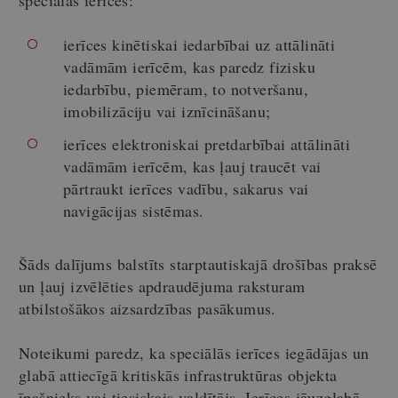
ierīces kinētiskai iedarbībai uz attālināti
vadāmām ierīcēm, kas paredz fizisku
iedarbību, piemēram, to notveršanu,
imobilizāciju vai iznīcināšanu;
ierīces elektroniskai pretdarbībai attālināti
vadāmām ierīcēm, kas ļauj traucēt vai
pārtraukt ierīces vadību, sakarus vai
navigācijas sistēmas.
Šāds dalījums balstīts starptautiskajā drošības praksē
un ļauj izvēlēties apdraudējuma raksturam
atbilstošākos aizsardzības pasākumus.
Noteikumi paredz, ka speciālās ierīces iegādājas un
glabā attiecīgā kritiskās infrastruktūras objekta
īpašnieks vai tiesiskais valdītājs. Ierīces jāuzglabā