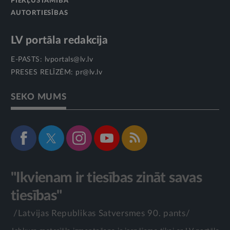
PIEKĻŪSTAMĪBA
AUTORTIESĪBAS
LV portāla redakcija
E-PASTS:
lvportals@lv.lv
PRESES RELĪZĒM:
pr@lv.lv
SEKO MUMS
"Ikvienam ir tiesības zināt savas
tiesības"
/Latvijas Republikas Satversmes 90. pants/