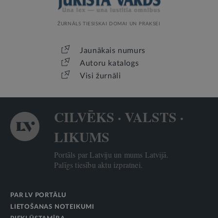
ŽURNĀLS TIESISKAI DOMAI UN PRAKSEI
Jaunākais numurs
Autoru katalogs
Visi žurnāli
CILVĒKS · VALSTS ·
LIKUMS
Portāls par Latviju un mums Latvijā.
Palīgs tiesību aktu izpratnei.
PAR LV PORTĀLU
LIETOŠANAS NOTEIKUMI