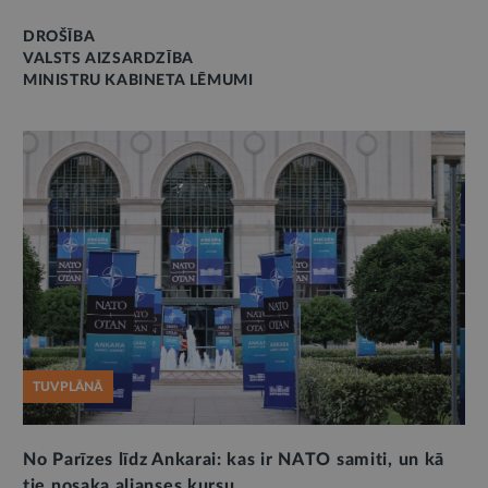
DROŠĪBA
VALSTS AIZSARDZĪBA
MINISTRU KABINETA LĒMUMI
TUVPLĀNĀ
No Parīzes līdz Ankarai: kas ir NATO samiti, un kā
tie nosaka alianses kursu