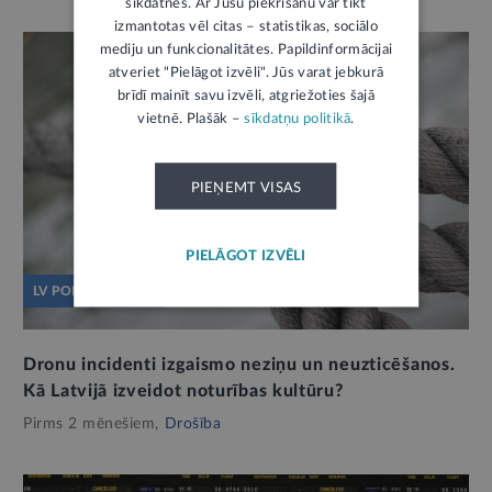
sīkdatnes. Ar Jūsu piekrišanu var tikt
izmantotas vēl citas – statistikas, sociālo
mediju un funkcionalitātes. Papildinformācijai
atveriet "Pielāgot izvēli". Jūs varat jebkurā
brīdī mainīt savu izvēli, atgriežoties šajā
vietnē. Plašāk –
sīkdatņu politikā
.
PIEŅEMT VISAS
PIELĀGOT IZVĒLI
LV PORTĀLS JAUTĀ
Dronu incidenti izgaismo neziņu un neuzticēšanos.
Kā Latvijā izveidot noturības kultūru?
Pirms 2 mēnešiem,
Drošība