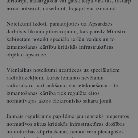
teritorijā, aizsargjoslā vai gaisa telpā virs tās, tostarp
ierīci notverot, nosēdinot, bojājot vai iznīcinot.
Noteikumi izdoti, pamatojoties uz Apsardzes
darbības likuma pilnvarojumu, kas paredz Ministru
kabinetam noteikt speciālo ierīču veidus un to
izmantošanas kārtību kritiskās infrastruktūras
objektu apsardzē.
Vienlaikus noteikumi neattiecas uz speciālajiem
radiolīdzekļiem, kurus izmanto nevēlamu
radiosakaru pārtraukšanai vai ietekmēšanai – to
izmantošanas kārtība tiek regulēta citos
normatīvajos aktos elektronisko sakaru jomā.
Jaunais regulējums papildina jau iepriekš pieņemtos
normatīvos aktus kritiskās infrastruktūras drošības
un noturības stiprināšanai, ņemot vērā pieaugošos