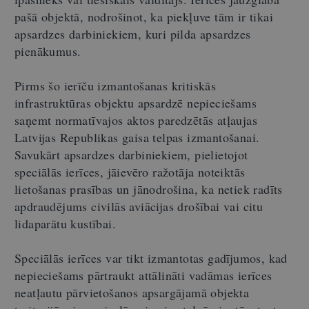
pašā objektā, nodrošinot, ka piekļuve tām ir tikai
apsardzes darbiniekiem, kuri pilda apsardzes
pienākumus.
Pirms šo ierīču izmantošanas kritiskās
infrastruktūras objektu apsardzē nepieciešams
saņemt normatīvajos aktos paredzētās atļaujas
Latvijas Republikas gaisa telpas izmantošanai.
Savukārt apsardzes darbiniekiem, pielietojot
speciālās ierīces, jāievēro ražotāja noteiktās
lietošanas prasības un jānodrošina, ka netiek radīts
apdraudējums civilās aviācijas drošībai vai citu
lidaparātu kustībai.
Speciālās ierīces var tikt izmantotas gadījumos, kad
nepieciešams pārtraukt attālināti vadāmas ierīces
neatļautu pārvietošanos apsargājamā objekta