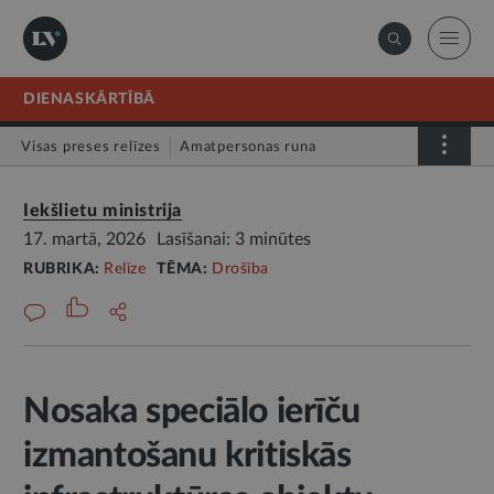
DIENASKĀRTĪBĀ
Visas preses relīzes
Amatpersonas runa
Atklātā vēstule
Relīze
Iekšlietu ministrija
17. martā, 2026
Lasīšanai: 3 minūtes
RUBRIKA:
Relīze
TĒMA:
Drošība
Nosaka speciālo ierīču
izmantošanu kritiskās