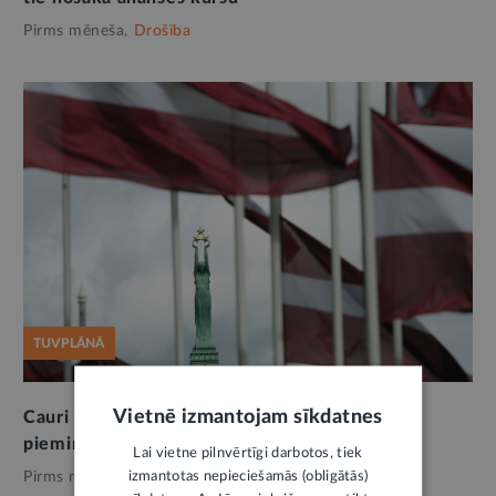
Pirms mēneša,
Drošība
TUVPLĀNĀ
Vietnē izmantojam sīkdatnes
Cauri tumsas labirintam. 14. jūnija deportāciju
pieminot
Lai vietne pilnvērtīgi darbotos, tiek
izmantotas nepieciešamās (obligātās)
Pirms mēneša,
Drošība