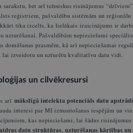
u sarakstu, bet arī tehniskus risinājumus “dzīviem”
lsts reģistriem, pašvaldību sistēmām un reģionālu 
kkārt tika izcelts, ka lielākais izaicinājums ir dar
tu uzturēšanai. Pašvaldībām nepieciešami speciālist
ās domāšanas prasmēm, kā arī nepieciešamas regul
 lai izveidotu un uzturētu kvalitatīvu datu vidi.
oģijas un cilvēkresursi
mākslīgā intelekta potenciāls datu apstrād
s arī
pauda interesi par MI izmantošanas iespējām un vie
acījumiem, kas nepieciešami, lai šādus risinājumus
aidras datu struktūras
uzturēšanas kārtības un
,