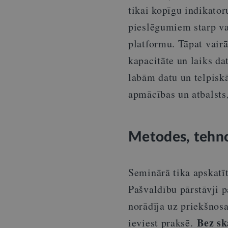
tikai kopīgu indikator
pieslēgumiem starp va
platformu. Tāpat vairā
kapacitāte un laiks da
labām datu un telpisk
apmācības un atbalsts,
Metodes, tehnol
Seminārā tika apskatīt
Pašvaldību pārstāvji 
norādīja uz priekšnos
Bez sk
ieviest praksē.