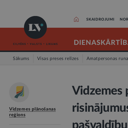
SKAIDROJUMI
NOR
DIENASKĀRTĪB
Sākums
Visas preses relīzes
Amatpersonas run
Vidzemes 
risinājum
Vidzemes plānošanas
reģions
pašvaldību