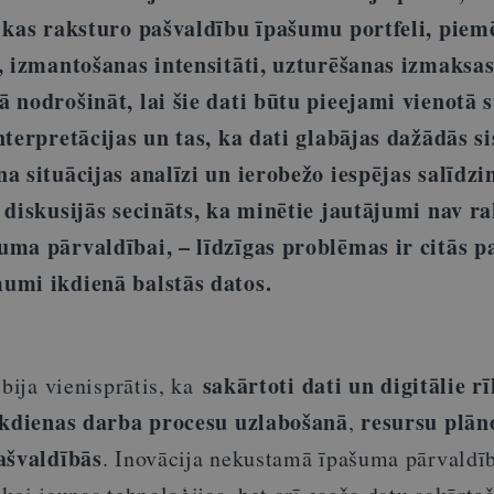
, kas raksturo pašvaldību īpašumu portfeli, pie
, izmantošanas intensitāti, uzturēšanas izmaksas
 nodrošināt, lai šie dati būtu pieejami vienotā 
nterpretācijas un tas, ka dati glabājas dažādās s
a situācijas analīzi un ierobežo iespējas salīdzi
 diskusijās secināts, ka minētie jautājumi nav ra
uma pārvaldībai, – līdzīgas problēmas ir citās p
umi ikdienā balstās datos.
sakārtoti dati un digitālie rī
bija vienisprātis, ka
 ikdienas darba procesu uzlabošanā
resursu plān
,
ašvaldībās
. Inovācija nekustamā īpašuma pārvaldīb