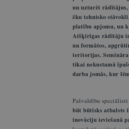
un uzturēt rādītājus
ēku tehnisko stāvokli
platību apjomu, un kā
Atšķirīgas rādītāju i
un formātos, apgrūtin
teritorijas. Semināra
tikai nekustamā īpaš
darba jomās, kur lēm
Pašvaldību speciālisti 
būt būtisks atbalsts
inovāciju ieviešanā p