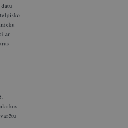
 datu
telpisko
binieku
i ar
āras
ē
.
nlaikus
 varētu