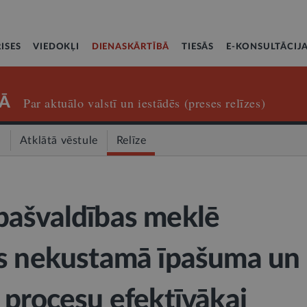
ISES
VIEDOKĻI
DIENASKĀRTĪBĀ
TIESĀS
E-KONSULTĀCIJ
Ā
Par aktuālo valstī un iestādēs (preses relīzes)
a
Atklātā vēstule
Relīze
pašvaldības meklē
us nekustamā īpašuma un
 procesu efektīvākai