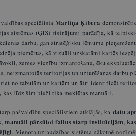
Mārtiņa Ķibera
valdības speciālista
demonstrēti
jas sistēmas (ĢIS) risinājumi parādīja, kā telpiski
 ikdienas darbu, gan stratēģisku lēmumu pieņemšan
edzēja piemērus, kā vizuāli uzskatāmi kartēs iespē
tāvokli, zemes vienību izmantošanu, ēku ekspluatāc
s, neizmantotās teritorijas un uzturēšanas darbu p
riet no tabulām uz kartēm un ātri identificēt teritor
, kas līdz šim bieži tika meklētas manuāli.
datu ap
tarp pašvaldību speciālistiem atklājās, ka
k
manuāli pārsūtot failus starp institūcijām
ka
,
,
ējīgi
. Vienota uzraudzības sistēma nākotnē nozīmē