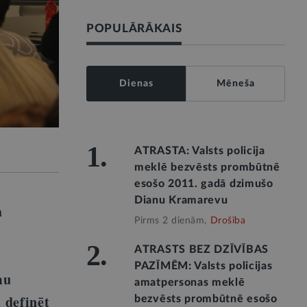
POPULĀRĀKAIS
Dienas
Mēneša
1.
ATRASTA: Valsts policija
meklē bezvēsts prombūtnē
esošo 2011. gadā dzimušo
Dianu Kramarevu
a
Pirms 2 dienām,
Drošība
2.
ATRASTS BEZ DZĪVĪBAS
PAZĪMĒM: Valsts policijas
mu
amatpersonas meklē
 definēt
bezvēsts prombūtnē esošo