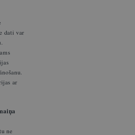
e
e dati var
u.
jams
ijas
lānošanu.
ijas ar
maiņa
s
tu ne