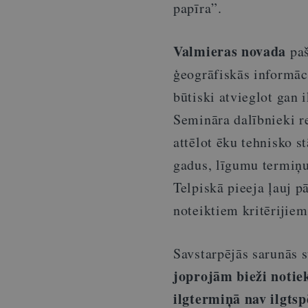
papīra”.
Valmieras novada
paš
ģeogrāfiskās informāci
būtiski atvieglot gan
Semināra dalībnieki r
attēlot ēku tehnisko s
gadus, līgumu termiņu
Telpiskā pieeja ļauj pā
noteiktiem kritērijiem
Savstarpējās sarunās s
joprojām bieži notie
ilgtermiņā nav ilgtsp