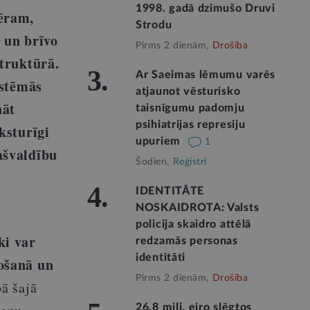
1998. gadā dzimušo Druvi
mēram,
Strodu
 un brīvo
Pirms 2 dienām,
Drošība
struktūrā.
3.
Ar Saeimas lēmumu varēs
istēmās
atjaunot vēsturisko
nāt
taisnīgumu padomju
psihiatrijas represiju
ksturīgi
upuriem
1
ašvaldību
Šodien,
Reģistri
4.
IDENTITĀTE
NOSKAIDROTA: Valsts
policija skaidro attēlā
ki var
redzamās personas
identitāti
ošanā un
Pirms 2 dienām,
Drošība
ā šajā
26,8 milj. eiro slēgtos