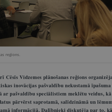
s reģions.
brī
Cēsīs Vidzemes plānošanas reģions organizēj
iskas inovācijas pašvaldību nekustamā īpašuma
pā ar pašvaldību speciālistiem meklētu veidus, kā
atus pārvērst saprotamā, salīdzināmā un lēmu
mā informācijā. Dalībnieki diskutēja par to, kā