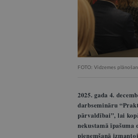
FOTO: Vidzemes plānošana
2025. gada 4. decem
darbsemināru “Prakt
pārvaldībai”
, lai ko
nekustamā īpašuma d
pieņemšanā izmantoja