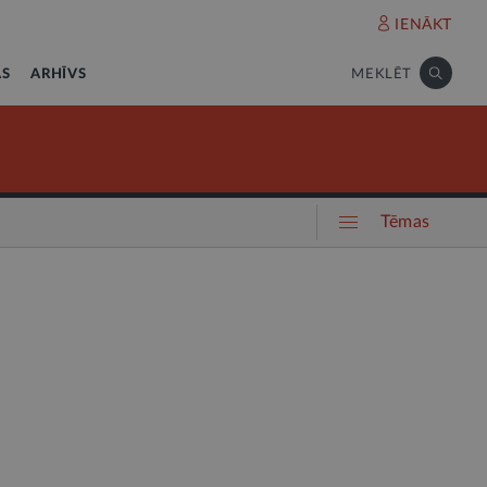
IENĀKT
AS
ARHĪVS
MEKLĒT
Tēmas