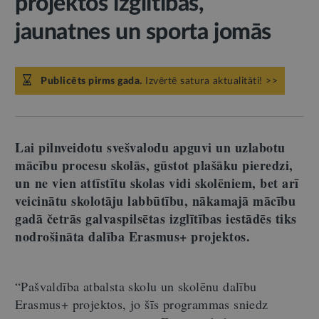
projektos izglītības,
jaunatnes un sporta jomās
Publicēts pirms gada.
Izvērtē satura aktualitāti! >>
Lai pilnveidotu svešvalodu apguvi un uzlabotu
mācību procesu skolās, gūstot plašāku pieredzi,
un
ne vien
attīstītu skolas vidi skolēniem, bet arī
veicinātu skolotāju labbūtību, nākamajā mācību
gadā četrās galvaspilsētas izglītības iestādēs tiks
nodrošināta dalība Erasmus+ projektos.
“Pašvaldība atbalsta skolu un skolēnu dalību
Erasmus+ projektos, jo šīs programmas sniedz