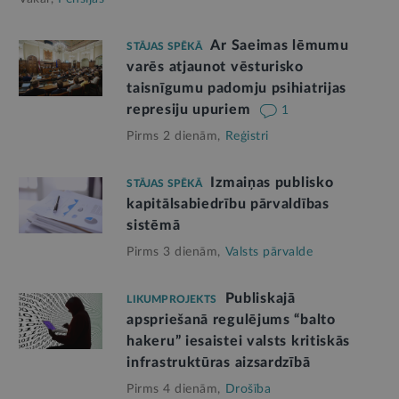
Ar Saeimas lēmumu
STĀJAS SPĒKĀ
varēs atjaunot vēsturisko
taisnīgumu padomju psihiatrijas
represiju upuriem
1
Pirms 2 dienām,
Reģistri
Izmaiņas publisko
STĀJAS SPĒKĀ
kapitālsabiedrību pārvaldības
sistēmā
Pirms 3 dienām,
Valsts pārvalde
Publiskajā
LIKUMPROJEKTS
apspriešanā regulējums “balto
hakeru” iesaistei valsts kritiskās
infrastruktūras aizsardzībā
Pirms 4 dienām,
Drošība