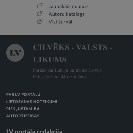
Jaunākais numurs
Autoru katalogs
Visi žurnāli
CILVĒKS · VALSTS ·
LIKUMS
Portāls par Latviju un mums Latvijā.
Palīgs tiesību aktu izpratnei.
PAR LV PORTĀLU
LIETOŠANAS NOTEIKUMI
PIEKĻŪSTAMĪBA
AUTORTIESĪBAS
LV portāla redakcija