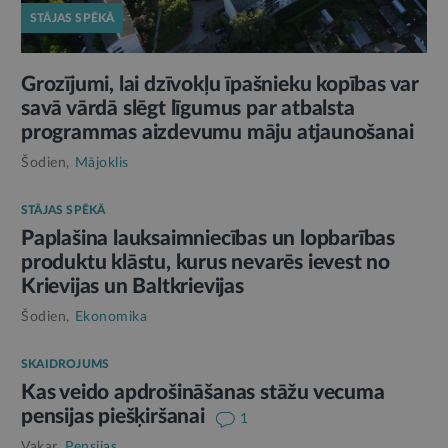
STĀJAS SPĒKĀ
Grozījumi, lai dzīvokļu īpašnieku kopības var
savā vārdā slēgt līgumus par atbalsta
programmas aizdevumu māju atjaunošanai
Šodien,
Mājoklis
STĀJAS SPĒKĀ
Paplašina lauksaimniecības un lopbarības
produktu klāstu, kurus nevarēs ievest no
Krievijas un Baltkrievijas
Šodien,
Ekonomika
SKAIDROJUMS
Kas veido apdrošināšanas stāžu vecuma
pensijas piešķiršanai
1
Vakar,
Pensijas