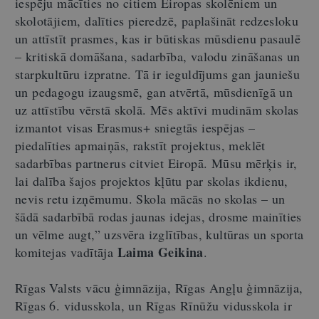
iespēju mācīties no citiem Eiropas skolēniem un
skolotājiem, dalīties pieredzē, paplašināt redzesloku
un attīstīt prasmes, kas ir būtiskas mūsdienu pasaulē
– kritiskā domāšana, sadarbība, valodu zināšanas un
starpkultūru izpratne. Tā ir ieguldījums gan jauniešu
un pedagogu izaugsmē, gan atvērtā, mūsdienīgā un
uz attīstību vērstā skolā. Mēs aktīvi mudinām skolas
izmantot visas Erasmus+ sniegtās iespējas –
piedalīties apmaiņās, rakstīt projektus, meklēt
sadarbības partnerus citviet Eiropā. Mūsu mērķis ir,
lai dalība šajos projektos kļūtu par skolas ikdienu,
nevis retu izņēmumu. Skola mācās no skolas – un
šādā sadarbībā rodas jaunas idejas, drosme mainīties
un vēlme augt,” uzsvēra izglītības, kultūras un sporta
Laima Geikina
komitejas vadītāja
.
Rīgas Valsts vācu ģimnāzija, Rīgas Angļu ģimnāzija,
Rīgas 6. vidusskola, un Rīgas Rīnūžu vidusskola ir