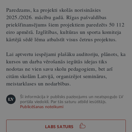
Paredzams, ka projekti skolās norisināsies
2025./2026. mācību gadā. Rīgas pašvaldības
priekšfinansējums šiem projektiem paredzēts 50 112
eiro apmērā. Izglītības, kultūras un sporta komiteja
kārtējā sēdē lēma atbalstīt visus četrus projektus.
Lai aptvertu iespējami plašāku auditoriju, plānots, ka
kursos un darba vērošanās iegūtās idejas tiks
nodotas ne vien savu skolu pedagogiem, bet arī
citām skolām Latvijā, organizējot seminārus,
meistarklases un nodarbības.
Šī informācija ir publisks paziņojums un neatspoguļo LV
portāla viedokli. Par tās saturu atbild iesūtītājs.
Publicēšanas noteikumi
LABS SATURS