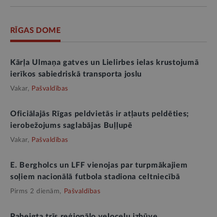
RĪGAS DOME
Kārļa Ulmaņa gatves un Lielirbes ielas krustojumā
ierīkos sabiedriskā transporta joslu
Vakar,
Pašvaldības
Oficiālajās Rīgas peldvietās ir atļauts peldēties;
ierobežojums saglabājas Buļļupē
Vakar,
Pašvaldības
E. Bergholcs un LFF vienojas par turpmākajiem
soļiem nacionālā futbola stadiona celtniecībā
Pirms 2 dienām,
Pašvaldības
Pabeigta trīs reģionālo veloceļu izbūve