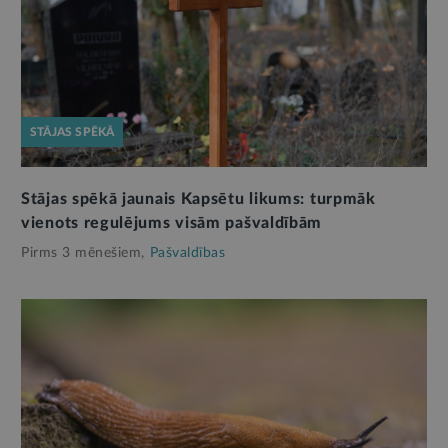
STĀJAS SPĒKĀ
Stājas spēkā jaunais Kapsētu likums: turpmāk
vienots regulējums visām pašvaldībām
Pirms 3 mēnešiem,
Pašvaldības