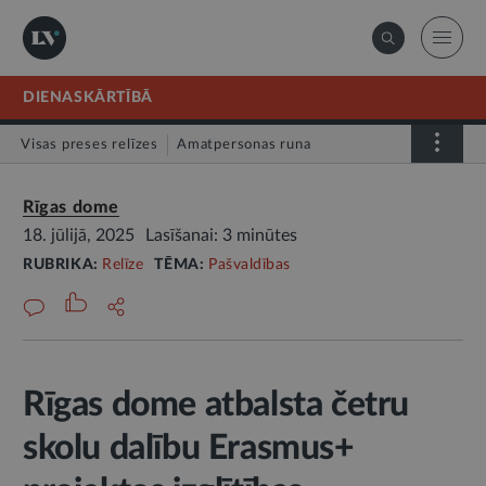
DIENASKĀRTĪBĀ
Visas preses relīzes
Amatpersonas runa
Atklātā vēstule
Relīze
Rīgas dome
18. jūlijā, 2025
Lasīšanai: 3 minūtes
RUBRIKA:
Relīze
TĒMA:
Pašvaldības
Rīgas dome atbalsta četru
skolu dalību Erasmus+