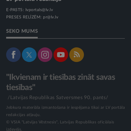
E-PASTS:
lvportals@lv.lv
PRESES RELĪZĒM:
pr@lv.lv
SEKO MUMS
"Ikvienam ir tiesības zināt savas
tiesības"
/Latvijas Republikas Satversmes 90. pants/
Jebkura materiāla izmantošana ir iespējama tikai ar LV portāla
redakcijas atļauju.
© VSIA "Latvijas Vēstnesis", Latvijas Republikas oficiālais
izdevējs.