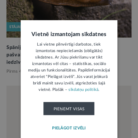
STĀJAS SPĒKĀ
Vietnē izmantojam sīkdatnes
Lai vietne pilnvērtīgi darbotos, tiek
Spānijas kailgliemeža izplatības ierobežošanai
izmantotas nepieciešamās (obligātās)
pašvaldības varēs noteikt pienākumus arī
sīkdatnes. Ar Jūsu piekrišanu var tikt
iedzīvotājiem
izmantotas vēl citas – statistikas, sociālo
mediju un funkcionalitātes. Papildinformācijai
Pirms 4 mēnešiem,
Pašvaldības
atveriet "Pielāgot izvēli". Jūs varat jebkurā
brīdī mainīt savu izvēli, atgriežoties šajā
vietnē. Plašāk –
sīkdatņu politikā
.
PIEŅEMT VISAS
PIELĀGOT IZVĒLI