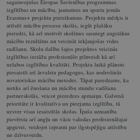
sagatavojušas Eiropas Savienības programmas
izglītības un mācību, jaunatnes un sporta jomās
Erasmus+ projektu pieteikumus. Projektu mērķis ir
attīstīt mācību procesu skolās, iegūt plašāku
pieredzi, kā arī motivēt skolēnus sasniegt augstākus
mācību rezultātus un veicināt iekļaujošas vides
radīšanu. Skolu dalība šajos projektos veicinās
izglītības iestāžu profesionālo pilnveidi kā arī
uzlabos izglītības kvalitāti. Projekta laikā plānots
piesaistīt arī ārvalstu pedagogus, kas nodrošinās
novatoriskas mācību metodes. Tāpat paredzams, ka
notiks arī ēnošana un mācību stundu vadīšana
partnerskolās, veicot pieredzes apmaiņu. Galvenā
prioritāte ir kvalitatīva un pieejama izglītība, tā
uzsver visas iesaistītās skolas. Īpaša uzmanība
pievērsta arī angļu un vācu valodas profesionālajai
apguvei, veidojot izpratni par ilgstspējīgu attīstību
un dzīvesveidu.