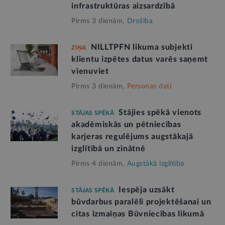
infrastruktūras aizsardzībā
Pirms 3 dienām,
Drošība
NILLTPFN likuma subjekti
ZIŅA
klientu izpētes datus varēs saņemt
vienuviet
Pirms 3 dienām,
Personas dati
Stājies spēkā vienots
STĀJAS SPĒKĀ
akadēmiskās un pētniecības
karjeras regulējums augstākajā
izglītībā un zinātnē
Pirms 4 dienām,
Augstākā izglītība
Iespēja uzsākt
STĀJAS SPĒKĀ
būvdarbus paralēli projektēšanai un
citas izmaiņas Būvniecības likumā