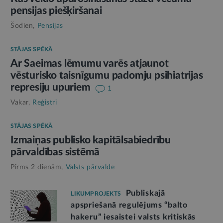
pensijas piešķiršanai
Šodien,
Pensijas
STĀJAS SPĒKĀ
Ar Saeimas lēmumu varēs atjaunot
vēsturisko taisnīgumu padomju psihiatrijas
represiju upuriem
1
Vakar,
Reģistri
STĀJAS SPĒKĀ
Izmaiņas publisko kapitālsabiedrību
pārvaldības sistēmā
Pirms 2 dienām,
Valsts pārvalde
Publiskajā
LIKUMPROJEKTS
apspriešanā regulējums “balto
hakeru” iesaistei valsts kritiskās