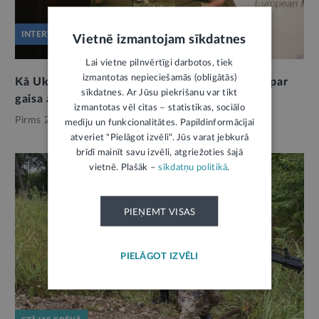
INTERVIJA
Vietnē izmantojam sīkdatnes
Lai vietne pilnvērtīgi darbotos, tiek
izmantotas nepieciešamās (obligātās)
Kā Ukrainā notiek civiliedzīvotāju apziņošana par
sīkdatnes. Ar Jūsu piekrišanu var tikt
gaisa apdraudējumu
izmantotas vēl citas – statistikas, sociālo
Pirms 2 mēnešiem,
Valsts aizsardzība
mediju un funkcionalitātes. Papildinformācijai
atveriet "Pielāgot izvēli". Jūs varat jebkurā
brīdī mainīt savu izvēli, atgriežoties šajā
vietnē. Plašāk –
sīkdatņu politikā
.
PIEŅEMT VISAS
PIELĀGOT IZVĒLI