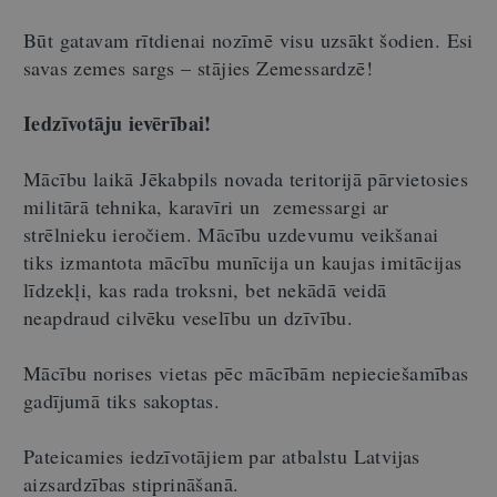
Būt gatavam rītdienai nozīmē visu uzsākt šodien. Esi
savas zemes sargs – stājies Zemessardzē!
Iedzīvotāju ievērībai!
Mācību laikā Jēkabpils novada teritorijā pārvietosies
militārā tehnika, karavīri un zemessargi ar
strēlnieku ieročiem. Mācību uzdevumu veikšanai
tiks izmantota mācību munīcija un kaujas imitācijas
līdzekļi, kas rada troksni, bet nekādā veidā
neapdraud cilvēku veselību un dzīvību.
Mācību norises vietas pēc mācībām nepieciešamības
gadījumā tiks sakoptas.
Pateicamies iedzīvotājiem par atbalstu Latvijas
aizsardzības stiprināšanā.