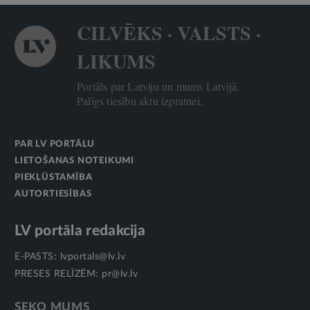
CILVĒKS · VALSTS ·
LIKUMS
Portāls par Latviju un mums Latvijā.
Palīgs tiesību aktu izpratnei.
PAR LV PORTĀLU
LIETOŠANAS NOTEIKUMI
PIEKĻŪSTAMĪBA
AUTORTIESĪBAS
LV portāla redakcija
E-PASTS:
lvportals@lv.lv
PRESES RELĪZĒM:
pr@lv.lv
SEKO MUMS