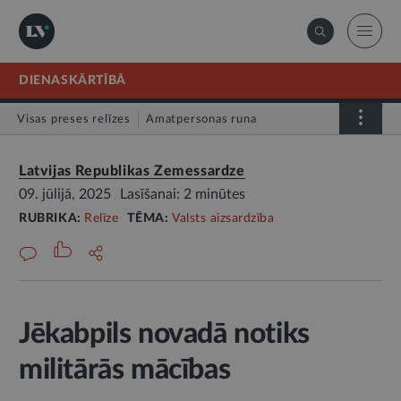
DIENASKĀRTĪBĀ
Visas preses relīzes
Amatpersonas runa
Atklātā vēstule
Relīze
Latvijas Republikas Zemessardze
09. jūlijā, 2025
Lasīšanai: 2 minūtes
RUBRIKA:
Relīze
TĒMA:
Valsts aizsardzība
Jēkabpils novadā notiks
militārās mācības