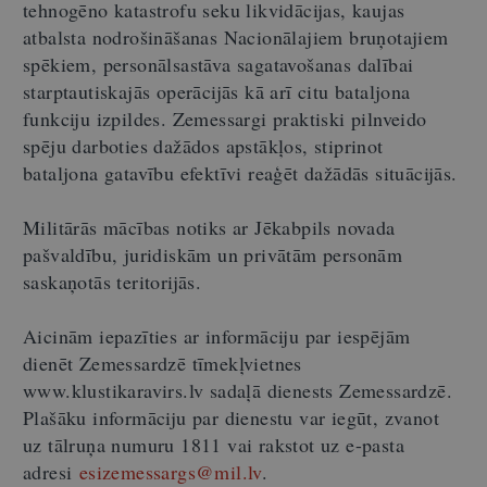
tehnogēno katastrofu seku likvidācijas, kaujas
atbalsta nodrošināšanas Nacionālajiem bruņotajiem
spēkiem, personālsastāva sagatavošanas dalībai
starptautiskajās operācijās kā arī citu bataljona
funkciju izpildes. Zemessargi praktiski pilnveido
spēju darboties dažādos apstākļos, stiprinot
bataljona gatavību efektīvi reaģēt dažādās situācijās.
Militārās mācības notiks ar Jēkabpils novada
pašvaldību, juridiskām un privātām personām
saskaņotās teritorijās.
Aicinām iepazīties ar informāciju par iespējām
dienēt Zemessardzē tīmekļvietnes
www.klustikaravirs.lv sadaļā dienests Zemessardzē.
Plašāku informāciju par dienestu var iegūt, zvanot
uz tālruņa numuru 1811 vai rakstot uz e-pasta
adresi
esizemessargs@mil.lv
.