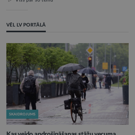
Viss par šo tēmu
VĒL LV PORTĀLĀ
SKAIDROJUMS
Kas veido apdrošināšanas stāžu vecuma