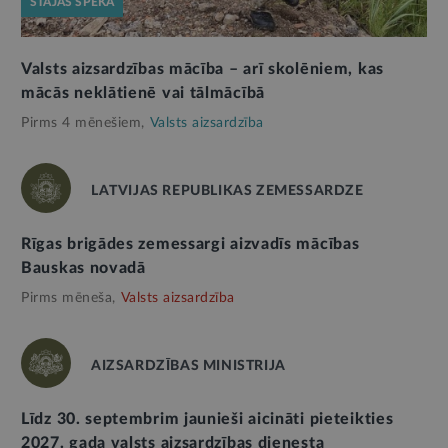
STĀJAS SPĒKĀ
Valsts aizsardzības mācība – arī skolēniem, kas
mācās neklātienē vai tālmācībā
Pirms 4 mēnešiem,
Valsts aizsardzība
LATVIJAS REPUBLIKAS ZEMESSARDZE
Rīgas brigādes zemessargi aizvadīs mācības
Bauskas novadā
Pirms mēneša,
Valsts aizsardzība
AIZSARDZĪBAS MINISTRIJA
Līdz 30. septembrim jaunieši aicināti pieteikties
2027. gada valsts aizsardzības dienesta