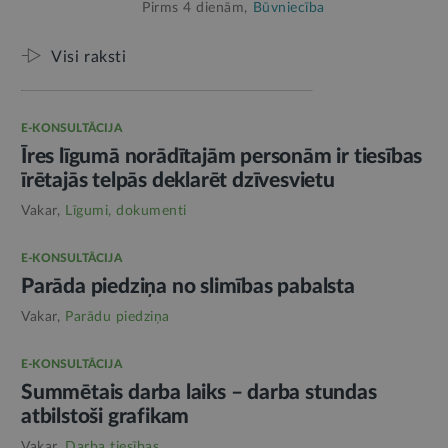
Pirms 4 dienām,
Būvniecība
Visi raksti
E-KONSULTĀCIJA
Īres līgumā norādītajām personām ir tiesības
īrētajās telpās deklarēt dzīvesvietu
Vakar,
Līgumi, dokumenti
E-KONSULTĀCIJA
Parāda piedziņa no slimības pabalsta
Vakar,
Parādu piedziņa
E-KONSULTĀCIJA
Summētais darba laiks – darba stundas
atbilstoši grafikam
Vakar,
Darba tiesības