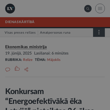
DIENASKĀRTĪBĀ
Visas preses relīzes
Amatpersonas runa
Atklātā vēstule
Relīze
Ekonomikas ministrija
19. jūnijā, 2025
Lasīšanai: 6 minūtes
RUBRIKA:
Relīze
TĒMA:
Mājoklis
Konkursam
“Energoefektīvākā ēka