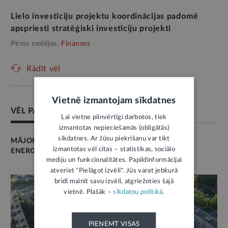
Lielo investīciju projektu koordinācijas padomē
apspriesti stratēģiski investīciju projekti
Pirms nedēļas,
Finanses
Rādīt vēl
Vietnē izmantojam sīkdatnes
VĒL PAR ŠO TĒMU
Lai vietne pilnvērtīgi darbotos, tiek
izmantotas nepieciešamās (obligātās)
sīkdatnes. Ar Jūsu piekrišanu var tikt
MĀJOKLIS
izmantotas vēl citas – statistikas, sociālo
ENERGOEFEKTIVITĀTE
mediju un funkcionalitātes. Papildinformācijai
atveriet "Pielāgot izvēli". Jūs varat jebkurā
brīdī mainīt savu izvēli, atgriežoties šajā
vietnē. Plašāk –
sīkdatņu politikā
.
PIEŅEMT VISAS