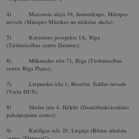
4) Mazcenas aleja 39, Jaunmārupe, Mārupes
novads (Mārupes Mūzikas un mākslas skola);
5) Kurzemes prospekts 1A, Rīga
(Tirdzniecības centrs Damme);
6) Mūkusalas iela 71, Rīga (Tirdzniecības
centrs Rīga Plaza);
7) Liepnieku iela 1, Brocēni, Saldus novads
(Viršu DUS);
8) Skolas iela 4, Ikšķile (Daudzfunkcionālais
pakalpojumu centrs);
9) Kuldīgas iela 20, Liepāja (Bērnu atbalsta
centrs “Dzintari”);