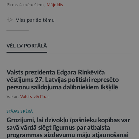
Pirms 4 mēnešiem,
Mājoklis
Viss par šo tēmu
VĒL LV PORTĀLĀ
AMATPERSONAS RUNA
Valsts prezidenta Edgara Rinkēviča
vēstījums 27. Latvijas politiski represēto
personu salidojuma dalībniekiem Ikšķilē
Vakar,
Valsts vērtības
STĀJAS SPĒKĀ
Grozījumi, lai dzīvokļu īpašnieku kopības var
savā vārdā slēgt līgumus par atbalsta
programmas aizdevumu māju atjaunošanai