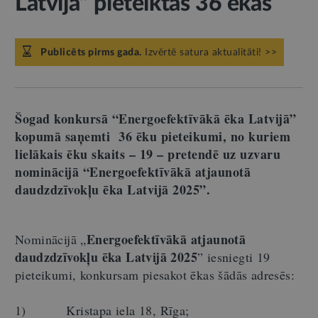
Latvijā” pieteiktas 36 ēkas
Publicēts pirms gada.
Izvērtē satura aktualitāti! >>
Šogad konkursā “Energoefektīvākā ēka Latvijā”
kopumā saņemti 36 ēku pieteikumi, no kuriem
lielākais ēku skaits – 19 – pretendē uz uzvaru
nominācijā “Energoefektīvākā atjaunotā
daudzdzīvokļu ēka Latvijā 2025”.
Energoefektīvākā atjaunotā
Nominācijā „
daudzdzīvokļu ēka Latvijā 2025
” iesniegti 19
pieteikumi, konkursam piesakot ēkas šādās adresēs:
1) Kristapa iela 18, Rīga;