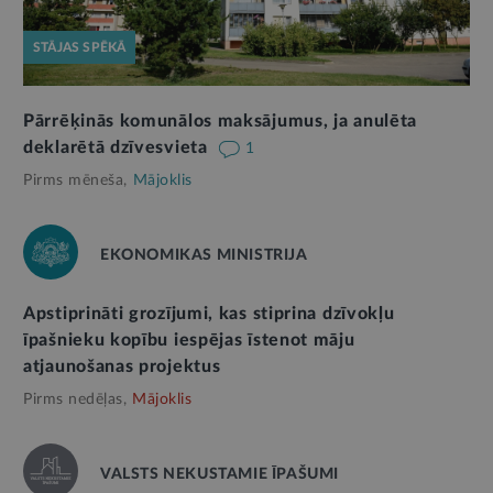
STĀJAS SPĒKĀ
Pārrēķinās komunālos maksājumus, ja anulēta
deklarētā dzīvesvieta
1
Pirms mēneša,
Mājoklis
EKONOMIKAS MINISTRIJA
Apstiprināti grozījumi, kas stiprina dzīvokļu
īpašnieku kopību iespējas īstenot māju
atjaunošanas projektus
Pirms nedēļas,
Mājoklis
VALSTS NEKUSTAMIE ĪPAŠUMI