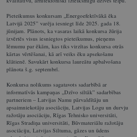
kvalitatīvu, arhitektoniski izteiksmīgu dzīves telpu.
Pieteikumus konkursam „Energoefektīvākā ēka
Latvijā 2025” varēja iesniegt līdz 2025. gada 18.
jūnijam. Plānots, ka vasaras laikā konkursa žūrija
izvērtēs visus iesniegtos pieteikumus, pieņems
lēmumu par ēkām, kas tiks virzītas konkursa otrās
kārtas vērtēšanai, kā arī veiks ēku apsekošanu
klātienē. Savukārt konkursa laureātu apbalvošana
plānota š.g. septembrī.
Konkursa nolikums sagatavots sadarbībā ar
informatīvās kampaņas „Dzīvo siltāk” sadarbības
partneriem – Latvijas Namu pārvaldītāju un
apsaimniekotāju asociāciju, Latvijas Logu un durvju
ražotāju asociāciju, Rīgas Tehnisko universitāti,
Rīgas Stradiņa universitāti, Būvmateriālu ražotāju
asociāciju, Latvijas Siltuma, gāzes un ūdens