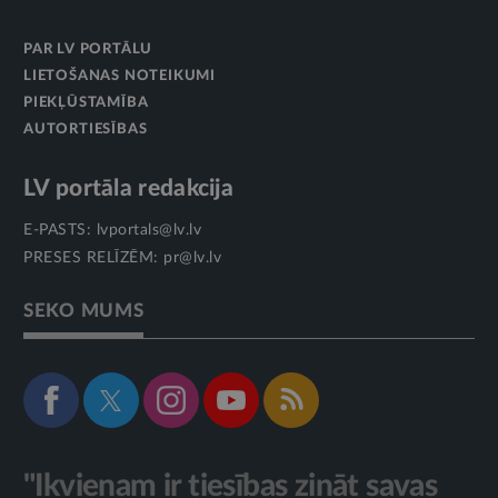
PAR LV PORTĀLU
LIETOŠANAS NOTEIKUMI
PIEKĻŪSTAMĪBA
AUTORTIESĪBAS
LV portāla redakcija
E-PASTS:
lvportals@lv.lv
PRESES RELĪZĒM:
pr@lv.lv
SEKO MUMS
"Ikvienam ir tiesības zināt savas