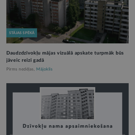
STĀJAS SPĒKĀ
Daudzdzīvokļu mājas vizuālā apskate turpmāk būs
jāveic reizi gadā
Pirms nedēļas,
Mājoklis