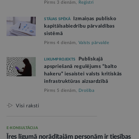
Pirms 3 dienām,
Reģistri
Izmaiņas publisko
STĀJAS SPĒKĀ
kapitālsabiedrību pārvaldības
sistēmā
Pirms 4 dienām,
Valsts pārvalde
Publiskajā
LIKUMPROJEKTS
apspriešanā regulējums “balto
hakeru” iesaistei valsts kritiskās
infrastruktūras aizsardzībā
Pirms 5 dienām,
Drošība
Visi raksti
E-KONSULTĀCIJA
Īres līgumā norādītajām personām ir tiesības