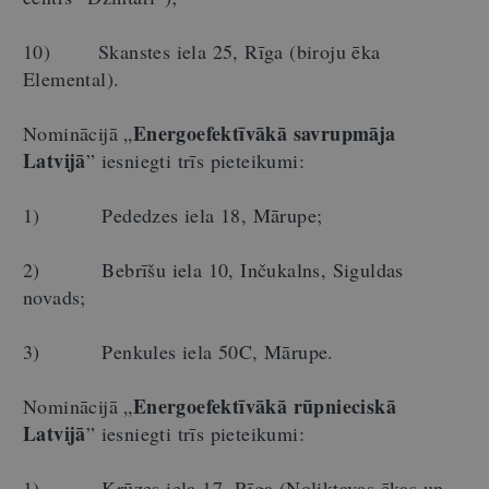
10) Skanstes iela 25, Rīga (biroju ēka
Elemental).
Energoefektīvākā savrupmāja
Nominācijā „
Latvijā
” iesniegti trīs pieteikumi:
1) Pededzes iela 18, Mārupe;
2) Bebrīšu iela 10, Inčukalns, Siguldas
novads;
3) Penkules iela 50C, Mārupe.
Energoefektīvākā rūpnieciskā
Nominācijā „
Latvijā
” iesniegti trīs pieteikumi:
1) Krūzes iela 17, Rīga (Noliktavas ēkas un