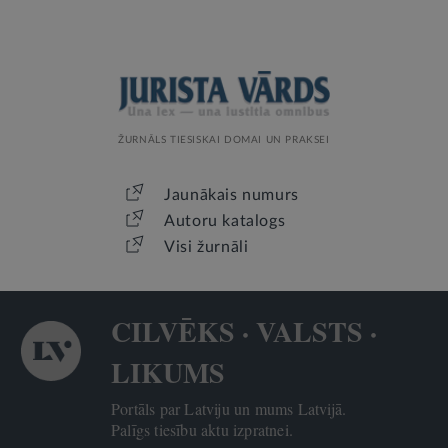
ŽURNĀLS TIESISKAI DOMAI UN PRAKSEI
Jaunākais numurs
Autoru katalogs
Visi žurnāli
CILVĒKS · VALSTS ·
LIKUMS
Portāls par Latviju un mums Latvijā.
Palīgs tiesību aktu izpratnei.