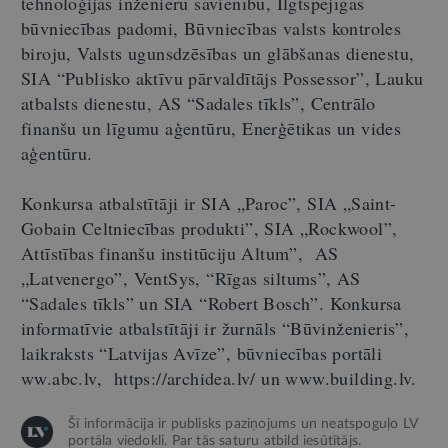
tehnoloģijas inženieru savienību, Ilgtspējīgas
būvniecības padomi, Būvniecības valsts kontroles
biroju, Valsts ugunsdzēsības un glābšanas dienestu,
SIA “Publisko aktīvu pārvaldītājs Possessor”, Lauku
atbalsts dienestu, AS “Sadales tīkls”, Centrālo
finanšu un līgumu aģentūru, Enerģētikas un vides
aģentūru.
Konkursa atbalstītāji ir SIA „Paroc”, SIA „Saint-
Gobain Celtniecības produkti”, SIA „Rockwool”,
Attīstības finanšu institūciju Altum”, AS
„Latvenergo”, VentSys, “Rīgas siltums”, AS
“Sadales tīkls” un SIA “Robert Bosch”. Konkursa
informatīvie atbalstītāji ir žurnāls “Būvinženieris”,
laikraksts “Latvijas Avīze”, būvniecības portāli
ww.abc.lv, https://archidea.lv/ un www.building.lv.
Šī informācija ir publisks paziņojums un neatspoguļo LV
portāla viedokli. Par tās saturu atbild iesūtītājs.