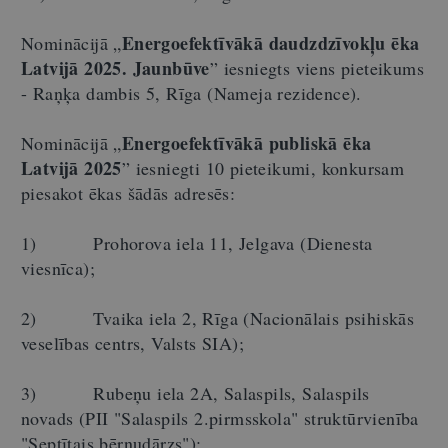
Energoefektīvākā daudzdzīvokļu ēka
Nominācijā „
Latvijā 2025. Jaunbūve
” iesniegts viens pieteikums
- Raņķa dambis 5, Rīga (Nameja rezidence).
Energoefektīvākā publiskā ēka
Nominācijā „
Latvijā 2025
” iesniegti 10 pieteikumi, konkursam
piesakot ēkas šādās adresēs:
1) Prohorova iela 11, Jelgava (Dienesta
viesnīca);
2) Tvaika iela 2, Rīga (Nacionālais psihiskās
veselības centrs, Valsts SIA);
3) Rubeņu iela 2A, Salaspils, Salaspils
novads (PII "Salaspils 2.pirmsskola" struktūrvienība
"Septītais bērnudārzs");