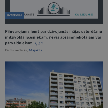
INTERVIJA
Pilnvarojums lemt par dzīvojamās mājas uzturēšanu
ir dzīvokļa īpašniekam, nevis apsaimniekotājam vai
pārvaldniekam
3
Pirms nedēļas,
Mājoklis