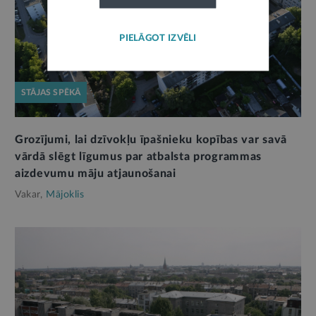
PIELĀGOT IZVĒLI
STĀJAS SPĒKĀ
Grozījumi, lai dzīvokļu īpašnieku kopības var savā
vārdā slēgt līgumus par atbalsta programmas
aizdevumu māju atjaunošanai
Vakar,
Mājoklis