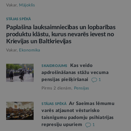
Vakar,
Mājoklis
STĀJAS SPĒKĀ
Paplašina lauksaimniecības un lopbarības
produktu klāstu, kurus nevarēs ievest no
Krievijas un Baltkrievijas
Vakar,
Ekonomika
Kas veido
SKAIDROJUMS
apdrošināšanas stāžu vecuma
pensijas piešķiršanai
1
Pirms 2 dienām,
Pensijas
Ar Saeimas lēmumu
STĀJAS SPĒKĀ
varēs atjaunot vēsturisko
taisnīgumu padomju psihiatrijas
represiju upuriem
1