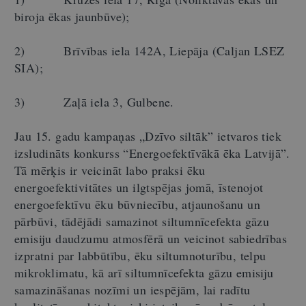
biroja ēkas jaunbūve);
2) Brīvības iela 142A, Liepāja (Caljan LSEZ
SIA);
3) Zaļā iela 3, Gulbene.
Jau 15. gadu kampaņas „Dzīvo siltāk” ietvaros tiek
izsludināts konkurss “Energoefektīvākā ēka Latvijā”.
Tā mērķis ir veicināt labo praksi ēku
energoefektivitātes un ilgtspējas jomā, īstenojot
energoefektīvu ēku būvniecību, atjaunošanu un
pārbūvi, tādējādi samazinot siltumnīcefekta gāzu
emisiju daudzumu atmosfērā un veicinot sabiedrības
izpratni par labbūtību, ēku siltumnoturību, telpu
mikroklimatu, kā arī siltumnīcefekta gāzu emisiju
samazināšanas nozīmi un iespējām, lai radītu