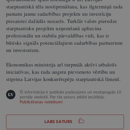
starptautiskā tēla nostiprināšana, kas ilgtermiņā rada
pamatu jaunu sadarbības projektu un investīciju
piesaistei dažādās nozarēs. Turklāt valsts pieredze
starptautisku projektu uzņemšanā apliecina
profesionālu un stabilu pārvaldības vidi, kas ir
būtisks signāls potenciālajiem sadarbības partneriem
un investoriem.
Ekonomikas ministrija arī turpmāk aktīvi atbalstīs
iniciatīvas, kas rada augstu pievienoto vērtību un
stiprina Latvijas konkurētspēju starptautiskā līmenī.
Šī informācija ir publisks paziņojums un neatspoguļo LV
portāla viedokli. Par tās saturu atbild iesūtītājs.
Publicēšanas noteikumi
LABS SATURS