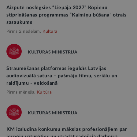
Aizputē noslēgsies “Liepāja 2027” Kopienu
stiprināšanas programmas “Kaimiņu būšana” otrais
sasaukums
Pirms 2 nedēļām,
Kultūra
KULTŪRAS MINISTRIJA
Straumēšanas platformas ieguldīs Latvijas
audiovizuālā satura – pašmāju filmu, seriālu un
raidījumu - veidošanā
Pirms mēneša,
Kultūra
KULTŪRAS MINISTRIJA
KM izsludina konkursu mākslas profesionāļiem par
iespēju uzturēties un strādāt radošajā darbnīcā