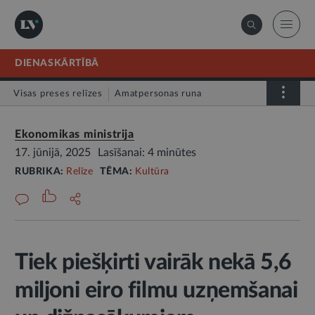
DIENASKĀRTĪBĀ
Visas preses relīzes
Amatpersonas runa
Atklātā vēstule
Relīze
Ekonomikas ministrija
17. jūnijā, 2025
Lasīšanai: 4 minūtes
RUBRIKA:
Relīze
TĒMA:
Kultūra
Tiek piešķirti vairāk nekā 5,6
miljoni eiro filmu uzņemšanai