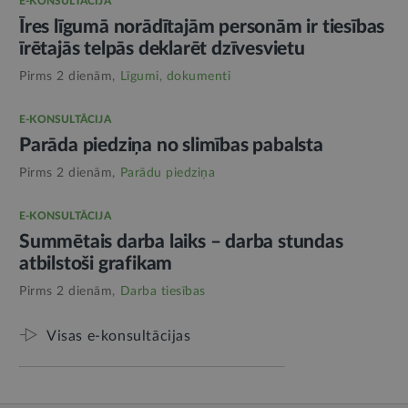
E-KONSULTĀCIJA
Īres līgumā norādītajām personām ir tiesības
īrētajās telpās deklarēt dzīvesvietu
Pirms 2 dienām,
Līgumi, dokumenti
E-KONSULTĀCIJA
Parāda piedziņa no slimības pabalsta
Pirms 2 dienām,
Parādu piedziņa
E-KONSULTĀCIJA
Summētais darba laiks – darba stundas
atbilstoši grafikam
Pirms 2 dienām,
Darba tiesības
Visas e-konsultācijas