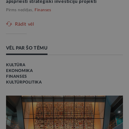
apspriesti stratēģiski investīciju projekti
Pirms nedēļas,
Finanses
Rādīt vēl
VĒL PAR ŠO TĒMU
KULTŪRA
EKONOMIKA
FINANSES
KULTŪRPOLITIKA