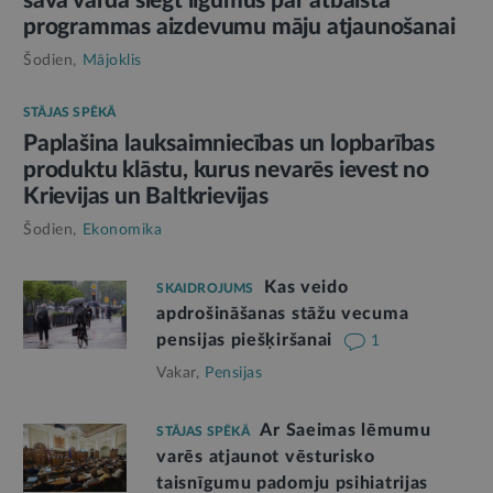
savā vārdā slēgt līgumus par atbalsta
programmas aizdevumu māju atjaunošanai
Šodien,
Mājoklis
STĀJAS SPĒKĀ
Paplašina lauksaimniecības un lopbarības
produktu klāstu, kurus nevarēs ievest no
Krievijas un Baltkrievijas
Šodien,
Ekonomika
Kas veido
SKAIDROJUMS
apdrošināšanas stāžu vecuma
pensijas piešķiršanai
1
Vakar,
Pensijas
Ar Saeimas lēmumu
STĀJAS SPĒKĀ
varēs atjaunot vēsturisko
taisnīgumu padomju psihiatrijas