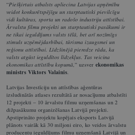
“
Piešķirtais atbalsts apliecina Latvijas apņēmību
veidot konkurētspējīgu un starptautiski pievilcīgu
vidi kultūras, sporta un radošo industriju attīstībai.
Ārvalstu filmu projekti un starptautiski pasākumi ir
ne tikai ieguldījums valsts tēlā, bet arī nozīmīgs
stimuls uzņēmējdarbībai, tūrisma izaugsmei un
reģionu attīstībai. Līdzšinējā pieredze rāda, ka
valsts atgūst ieguldītos līdzekļus. Tas veicina
ekonomikas
ekonomikas attīstību kopumā,
” uzsver
ministrs Viktors Valainis
.
Latvijas Investīciju un attīstības aģentūras
izsludinātās atlases rezultātā ar nosacījumu atbalstīti
12 projekti – 10 ārvalstu filmu uzņemšanas un 2
dižpasākumu organizēšanas Latvijā projekti.
Apstiprināto projektu kopējais eksports Latvijā
plānots vairāk kā 30 miljoni eiro, ko veidos ārvalstu
producentu ieguldījums filmu uzņemšanā Latvijā un