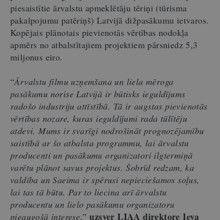
piesaistītie ārvalstu apmeklētāju tēriņi (tūrisma
pakalpojumu patēriņš) Latvijā dižpasākumu ietvaros.
Kopējais plānotais pievienotās vērtības nodokļa
apmērs no atbalstītajiem projektiem pārsniedz 5,3
miljonus eiro.
“
Ārvalstu filmu uzņemšana un liela mēroga
pasākumu norise Latvijā ir būtisks ieguldījums
radošo industriju attīstībā. Tā ir augstas pievienotās
vērtības nozare, kuras ieguldījumi rada tūlītēju
atdevi. Mums ir svarīgi nodrošināt prognozējamību
saistībā ar šo atbalsta programmu, lai ārvalstu
producenti un pasākumu organizatori ilgtermiņā
varētu plānot savus projektus. Šobrīd redzam, ka
valdība un Saeima ir spērusi nepieciešamos soļus,
lai tas tā būtu. Par to liecina arī ārvalstu
producentu un lielo pasākumu organizatoru
uzsver LIAA direktore Ieva
pieaugošā interese
,”