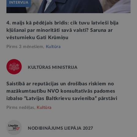
INTERVIJA
4. maijs kā pēdējais brīdis: cik tuvu latvieši bija
kļūšanai par minoritāti savā valstī? Saruna ar
vēsturnieku Gati Krūmiņu
Pirms 3 mēnešiem,
Kultūra
KULTŪRAS MINISTRIJA
Saistībā ar reputācijas un drošības riskiem no
mazākumtautību NVO konsultatīvās padomes
izbalso “Latvijas Baltkrievu savienība” pārstāvi
Pirms nedēļas,
Kultūra
NODIBINĀJUMS LIEPĀJA 2027