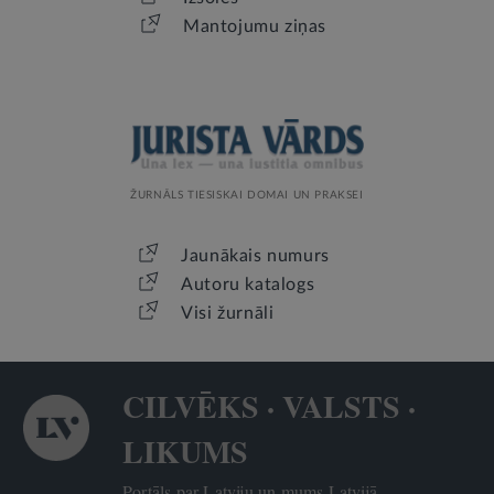
Mantojumu ziņas
ŽURNĀLS TIESISKAI DOMAI UN PRAKSEI
Jaunākais numurs
Autoru katalogs
Visi žurnāli
CILVĒKS · VALSTS ·
LIKUMS
Portāls par Latviju un mums Latvijā.