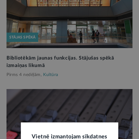
STĀJAS SPĒKĀ
Bibliotēkām jaunas funkcijas. Stājušas spēkā
izmaiņas likumā
Pirms 4 nedēļām,
Kultūra
Vietnē izmantojam sīkdatnes