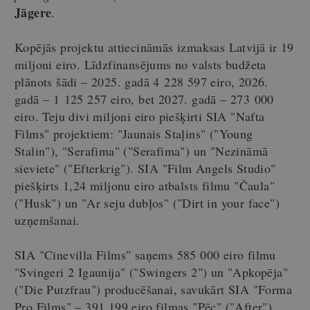
Jāgere
.
Kopējās projektu attiecināmās izmaksas Latvijā ir 19
miljoni eiro. Līdzfinansējums no valsts budžeta
plānots šādi – 2025. gadā 4 228 597 eiro, 2026.
gadā – 1 125 257 eiro, bet 2027. gadā – 273 000
eiro. Teju divi miljoni eiro piešķirti SIA "Nafta
Films" projektiem: "Jaunais Staļins" ("Young
Stalin"), "Serafima" ("Serafima") un "Nezināmā
sieviete" ("Efterkrig"). SIA "Film Angels Studio"
piešķirts 1,24 miljonu eiro atbalsts filmu "Čaula"
("Husk") un "Ar seju dubļos" ("Dirt in your face")
uzņemšanai.
SIA "Cinevilla Films" saņems 585 000 eiro filmu
"Svingeri 2 Igaunija" ("Swingers 2") un "Apkopēja"
("Die Putzfrau") producēšanai, savukārt SIA "Forma
Pro Films" – 391 199 eiro filmas "Pēc" ("After")