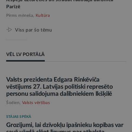
Parīzē
Pirms mēneša,
Kultūra
Viss par šo tēmu
VĒL LV PORTĀLĀ
AMATPERSONAS RUNA
Valsts prezidenta Edgara Rinkēviča
vēstījums 27. Latvijas politiski represēto
personu salidojuma dalībniekiem Ikšķilē
Šodien,
Valsts vērtības
STĀJAS SPĒKĀ
Grozījumi, lai dzīvokļu īpašnieku kopības var