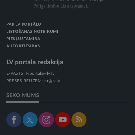
Palīgs tiesību aktu izpratnei.
PAR LV PORTĀLU
LIETOŠANAS NOTEIKUMI
PIEKĻŪSTAMĪBA
AUTORTIESĪBAS
LV portāla redakcija
E-PASTS:
lvportals@lv.lv
PRESES RELĪZĒM:
pr@lv.lv
SEKO MUMS