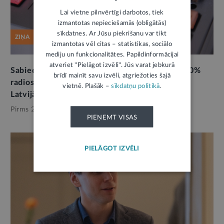
Lai vietne pilnvērtīgi darbotos, tiek
izmantotas nepieciešamās (obligātās)
sīkdatnes. Ar Jūsu piekrišanu var tikt
ZIŅA
izmantotas vēl citas – statistikas, sociālo
mediju un funkcionalitātes. Papildinformācijai
atveriet "Pielāgot izvēli". Jūs varat jebkurā
Sabiedriskajā apspriešanā iecere noteikt, ka 30%
brīdī mainīt savu izvēli, atgriežoties šajā
radiostacijās atskaņotās mūzikas jābūt radītai
vietnē. Plašāk –
sīkdatņu politikā
.
Latvijā
Pirms 2 mēnešiem,
Kultūra
PIEŅEMT VISAS
PIELĀGOT IZVĒLI