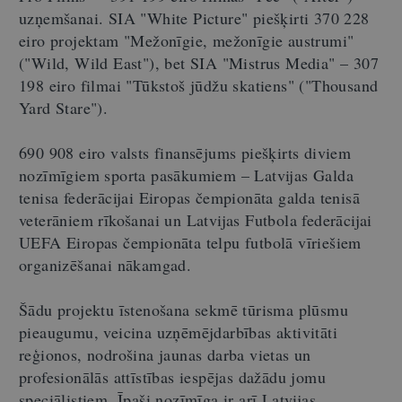
uzņemšanai. SIA "White Picture" piešķirti 370 228
eiro projektam "Mežonīgie, mežonīgie austrumi"
("Wild, Wild East"), bet SIA "Mistrus Media" – 307
198 eiro filmai "Tūkstoš jūdžu skatiens" ("Thousand
Yard Stare").
690 908 eiro valsts finansējums piešķirts diviem
nozīmīgiem sporta pasākumiem – Latvijas Galda
tenisa federācijai Eiropas čempionāta galda tenisā
veterāniem rīkošanai un Latvijas Futbola federācijai
UEFA Eiropas čempionāta telpu futbolā vīriešiem
organizēšanai nākamgad.
Šādu projektu īstenošana sekmē tūrisma plūsmu
pieaugumu, veicina uzņēmējdarbības aktivitāti
reģionos, nodrošina jaunas darba vietas un
profesionālās attīstības iespējas dažādu jomu
speciālistiem. Īpaši nozīmīga ir arī Latvijas