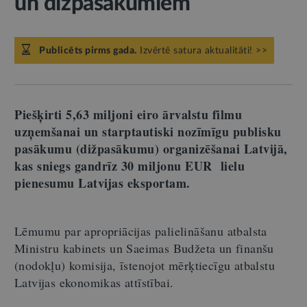
un dižpasākumiem
Publicēts pirms gada.
Izvērtē satura aktualitāti! >>
Piešķirti 5,63 miljoni eiro ārvalstu filmu
uzņemšanai un starptautiski nozīmīgu publisku
pasākumu (dižpasākumu) organizēšanai Latvijā,
kas sniegs gandrīz 30 miljonu EUR lielu
pienesumu Latvijas eksportam.
Lēmumu par apropriācijas palielināšanu atbalsta
Ministru kabinets un Saeimas Budžeta un finanšu
(nodokļu) komisija, īstenojot mērķtiecīgu atbalstu
Latvijas ekonomikas attīstībai.