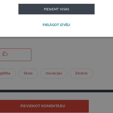
 STEAM jomas nometnes, kā arī seminārus izglītīb
PIEŅEMT VISAS
PIELĀGOT IZVĒLI
ks paziņojums un neatspoguļo LV portāla viedokli. Par tās saturu atbild ie
glītība
Skola
Inovācijas
Zinātne
PIEVIENOT KOMENTĀRU