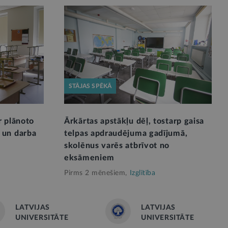
STĀJAS SPĒKĀ
r plānoto
Ārkārtas apstākļu dēļ, tostarp gaisa
 un darba
telpas apdraudējuma gadījumā,
skolēnus varēs atbrīvot no
eksāmeniem
Pirms 2 mēnešiem,
Izglītība
LATVIJAS
LATVIJAS
UNIVERSITĀTE
UNIVERSITĀTE