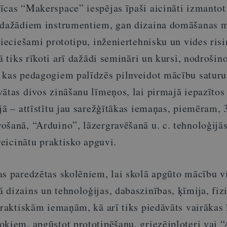
cas “Makerspace” iespējas īpaši aicināti izmantot 
r dažādiem instrumentiem, gan dizaina domāšanas 
pieciešami prototipu, inženiertehnisku un vides ri
ā tiks rīkoti arī dažādi semināri un kursi, nodrošin
 kas pedagogiem palīdzēs pilnveidot mācību saturu
ātas divos zināšanu līmeņos, lai pirmajā iepazītos
jā – attīstītu jau sarežģītākas iemaņas, piemēram,
ošanā, “Arduino”, lāzergravēšanā u. c. tehnoloģijā
veicinātu praktisko apguvi.
as paredzētas skolēniem, lai skolā apgūto mācību v
dizains un tehnoloģijas, dabaszinības, ķīmija, fiz
praktiskām iemaņām, kā arī tiks piedāvāts vairākas 
okiem, apgūstot prototipēšanu, griezējploteri vai 