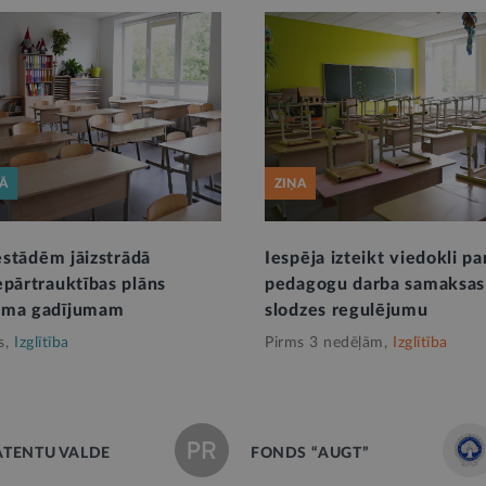
KĀ
ZIŅA
iestādēm jāizstrādā
Iespēja izteikt viedokli pa
epārtrauktības plāns
pedagogu darba samaksas
uma gadījumam
slodzes regulējumu
s,
Izglītība
Pirms 3 nedēļām,
Izglītība
ATENTU VALDE
FONDS “AUGT”