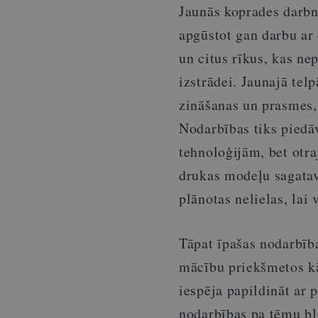
Jaunās koprades darbnī
apgūstot gan darbu a
un citus rīkus, kas ne
izstrādei. Jaunajā telp
zināšanas un prasmes,
Nodarbības tiks piedāv
tehnoloģijām, bet otra
drukas modeļu sagatav
plānotas nelielas, lai 
Tāpat īpašas nodarbīb
mācību priekšmetos kā 
iespēja papildināt ar 
nodarbības pa tēmu bl