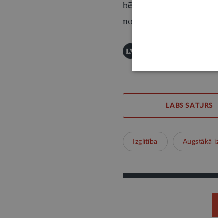
bērniem, izglītojošas
nodarbinātajiem.
Šī informācija ir publis
Publicēšanas noteikumi
LABS SATURS
Izglītība
Augstākā iz