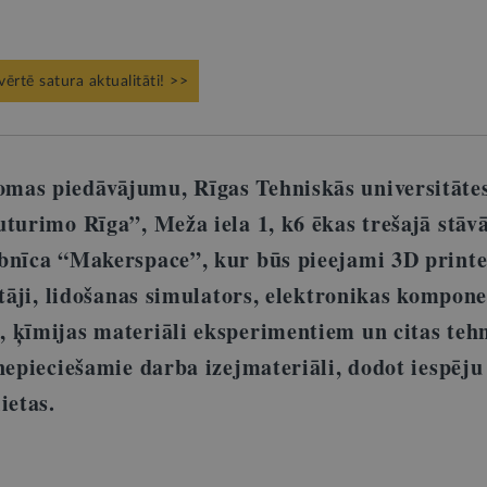
vērtē satura aktualitāti! >>
mas piedāvājumu, Rīgas Tehniskās universitāte
turimo Rīga”, Meža iela 1, k6 ēkas trešajā stāvā
bnīca “Makerspace”, kur būs pieejami 3D printe
ētāji, lidošanas simulators, elektronikas kompon
 ķīmijas materiāli eksperimentiem un citas tehn
nepieciešamie darba izejmateriāli, dodot iespēju
ietas.