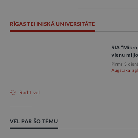
RĪGAS TEHNISKĀ UNIVERSITĀTE
SIA “Mikrot
vienu milj
Pirms 3 dien
Augstākā izgl
Rādīt vēl
VĒL PAR ŠO TĒMU