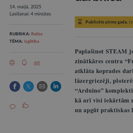
14. maijā, 2025
Lasīšanai: 4 minūtes
Publicēts pirms gada.
Iz
RUBRIKA:
Relīze
TĒMA:
Izglītība
Paplašinot STEAM jo
zinātkāres centra “Fu
atklāta koprades dar
lāzergriezēji, ploter
“Arduino” komplekti,
kā arī visi iekārtām 
un apgūt praktiskas l