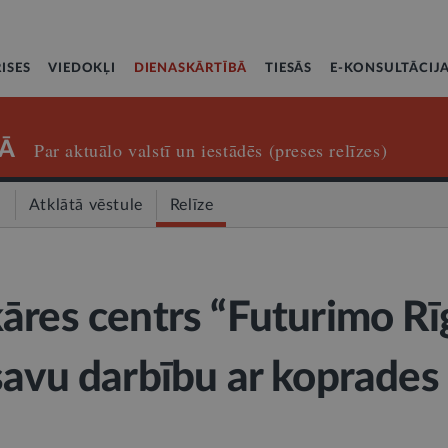
ISES
VIEDOKĻI
DIENASKĀRTĪBĀ
TIESĀS
E-KONSULTĀCIJ
Ā
Par aktuālo valstī un iestādēs (preses relīzes)
a
Atklātā vēstule
Relīze
āres centrs “Futurimo Rī
savu darbību ar koprades