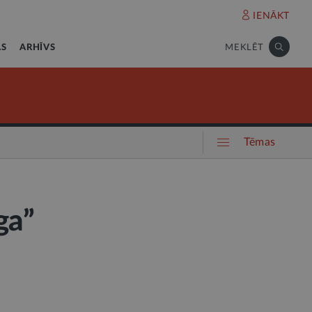
IENĀKT
AS
ARHĪVS
MEKLĒT
Tēmas
ga”