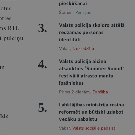
piešķiršanai
botus
Šodien,
Pensijas
oties
3.
Valsts policija skaidro attēlā
jums RTU
redzamās personas
t pulciņu
identitāti
Vakar,
Noziedzība
4.
Valsts policija aicina
un
atsaukties “Summer Sound”
festivālā atrasto mantu
īpašniekus
Pirms 2 dienām,
Drošība
5.
Labklājības ministrija rosina
reformēt un būtiski uzlabot
līdz
vecāku pabalstu
Vakar,
Valsts sociālie pabalsti