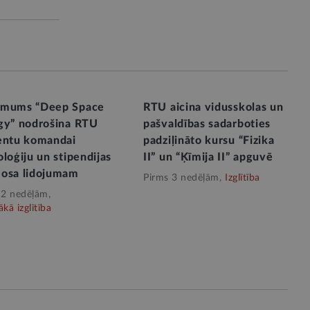
mums “Deep Space
RTU aicina vidusskolas un
gy” nodrošina RTU
pašvaldības sadarboties
entu komandai
padziļināto kursu “Fizika
loģiju un stipendijas
II” un “Ķīmija II” apguvē
osa lidojumam
Pirms 3 nedēļām,
Izglītība
 2 nedēļām,
kā izglītība