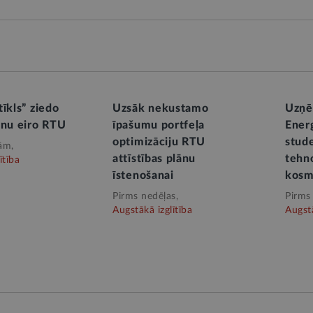
īkls” ziedo
Uzsāk nekustamo
Uzņē
onu eiro RTU
īpašumu portfeļa
Ener
optimizāciju RTU
stud
ām,
attīstības plānu
tehno
ītība
īstenošanai
kosm
Pirms nedēļas,
Pirms
Augstākā izglītība
Augstā