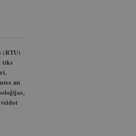
s (RTU)
 tiks
ri,
entes un
oloģijas,
 veidot