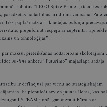
grammēt robotus “LEGO Spike Prime”, tiecoties ro
, paredzētas nodarbības arī dronu vadīšanā. Pateic
ai, tiks paplašināts arī iknedēļas pulciņu piedāvā
versitātē, piepulcinot iespēju ar septembri apmeklē
izains un tehnoloģijas”.
 par maksu, pieteikšanās nodarbībām skolotājiem 
pildot
on-line
anketu “Futurimo” mājaslapā sadaļā
stību ir definējusi par vienu no stratēģiskajām
ecājamies, ka piepulcēt arvien jaunas lietas, kas pa
u izaugsmi STEAM jomā, gan aizraut bērnus ar