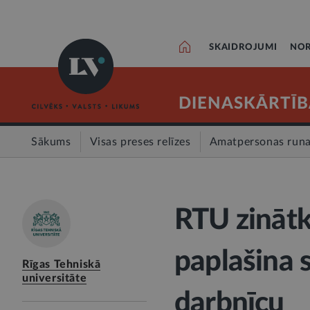
SKAIDROJUMI
NOR
DIENASKĀRTĪB
Sākums
Visas preses relīzes
Amatpersonas run
RTU zinātk
paplašina 
Rīgas Tehniskā
universitāte
darbnīcu