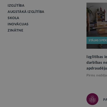
IZGLĪTĪBA
AUGSTĀKĀ IZGLĪTĪBA
SKOLA
INOVĀCIJAS
ZINĀTNE
STĀJAS SPĒ
Izglītības 
darbības n
apdraudēj
Pirms nedēļa
P