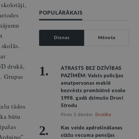
skolotāji,
POPULĀRĀKAIS
metodes
sinājumu
ot
Dienas
Mēneša
 skolās.
 ar
 3D drukā,
1.
ATRASTS BEZ DZĪVĪBAS
s. Grupas
PAZĪMĒM: Valsts policijas
amatpersonas meklē
bezvēsts prombūtnē esošo
1998. gadā dzimušo Druvi
ielu tādos
Strodu
ika būtu
Pirms 3 dienām,
Drošība
īpašas
2.
Kas veido apdrošināšanas
“Arduino”,
stāžu vecuma pensijas