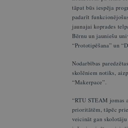
tāpat būs iespēja pro
padarīt funkcionējošus
jaunajai koprades telp
Bērnu un jauniešu uni
“Prototipēšana” un “D
Nodarbības paredzētas
skolēniem notiks, aiz
“Makerpace”.
“RTU STEAM jomas attī
prioritātēm, tāpēc pri
veicināt gan skolotāj